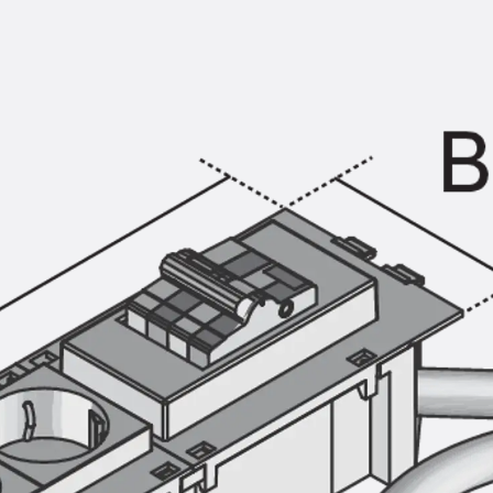
KUNEX® Mauerkragen
KUNEX® ABS Abschalelemente
Fugenbänder Zubehör
Fugenbleche
Zurück
Fugenbleche
PENTAFLEX KB®
PENTAFLEX KB® Agrar
PENTAFLEX® FBA
PENTAFLEX® ABS
PENTAFLEX® OBS
PENTAFLEX® FTS
PENTAFLEX® STK
PENTAFLEX® OPTI-Mauerstärke
PENTAFLEX® Modul
Fugenbleche Zubehör
Frischbetonverbundsysteme
Zurück
Frischbetonverbunds