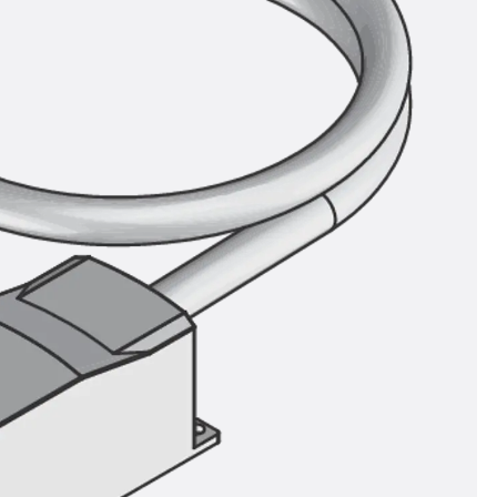
ör
ng