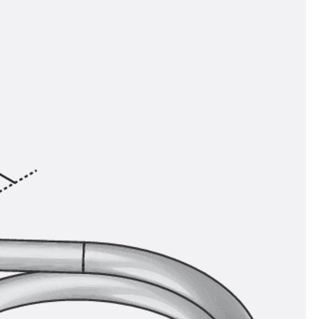
n
ysteme