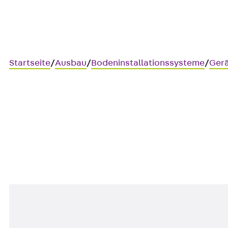
Startseite
/
Ausbau
/
Bodeninstallationssysteme
/
Gerä
UGWIS-FILS16A
Gerätebecher vormontiert mit