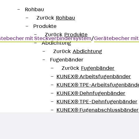
Rohbau
Zurück
Rohbau
Produkte
Zurück
Produkte
tebecher mit Steckverbindersystem
/
Gerätebecher mit
Abdichtung
Zurück
Abdichtung
Fugenbänder
Zurück
Fugenbänder
KUNEX® Arbeitsfugenbänder
 FI/LS-Schalter 16 A, Wieland
KUNEX® TPE-Arbeitsfugenbänd
KUNEX® Dehnfugenbänder
KUNEX® TPE-Dehnfugenbänder
KUNEX® Fugenabschlussbänder
KUNEX® Klemmfugenband
KUNEX® Schweißkonstruktionen
KUNEX® Sternrohr