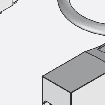
Hammerkopfschraube JH
Sollbruchschraube JH-SB
Doppelkerbzahnschraube JKB
Doppelkerbzahnschraube JKC
Zahnschraube JXB
Zahnschraube JXD
Zahnschraube JXE
Zahnschraube JXH
Zahnschraube JZS
Anschlagbefestigungen
Zurück
Anschlagbefestigunge
Liftschachtanker JLF
Liftschachtschlinge JLS
Maueranschlussschienen
Zurück
Maueranschlussschie
Maueranschlussschiene KT
Trapezblechbefestigungsschienen