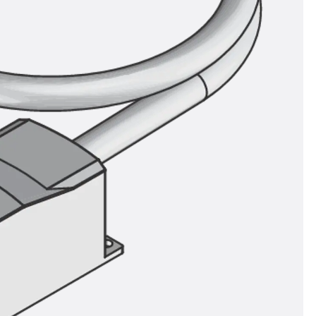
n
nen