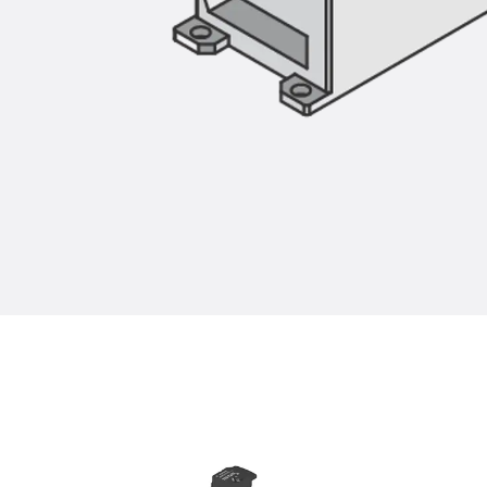
Zurück
Trapezblechbefestigu
Trapezblechbefestigungsschien
Gerüstschuhe
Zurück
Gerüstschuhe
Gerüstschuhe JG
Befestigungszubehör
Kantenschutzwinkel
Zurück
Kantenschutzwinkel
Kantenschutzwinkel JKW
Bewehrung
Zurück
Bewehrung
Durchstanzbewehrung
Zurück
Durchstanzbewehrung
Durchstanzbewehrung JDA
Durchstanzbewehrung JDA-FT-K
Durchstanzbewehrung Zubehör