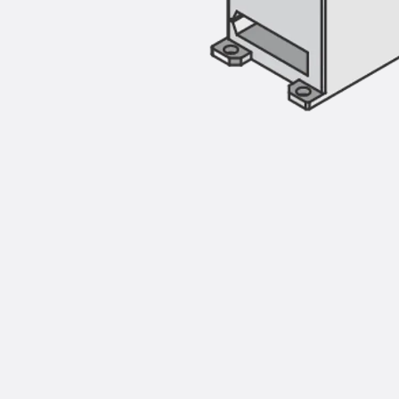
Injektionsschläuche Zubehör
Injektionsschläuche Sets
Befestigung
Zurück
Befestigung
Ankerschienen
Zurück
Ankerschienen
Ankerschiene JSA K
Ankerschiene JTA W
Ankerschiene JTA K
Ankerschiene JTA RT W
Ankerschiene JTA RF W
Ankerschiene JXA W, gezahnt
Ankerschiene JXA PC W, gezahnt
Ankerschiene JZA K, gezahnt
Montageschienen
Zurück
Montageschienen
Montageschiene JM W