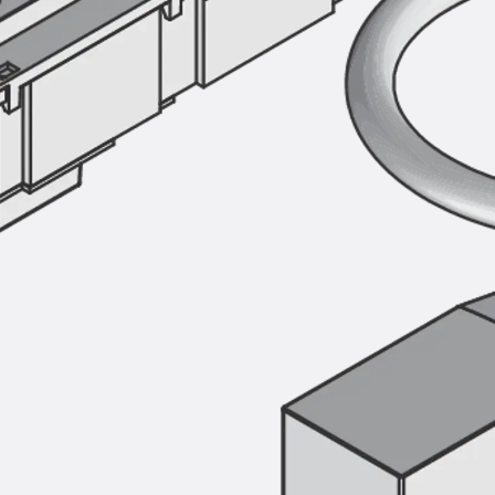
SECUFLEX®
Frischbetonverbundsysteme Zubeh
Rohrdurchführungen
Zurück
Rohrdurchführungen
PENTAFLEX® Transwand
PENTAFLEX® Futterrohr
PENTAFLEX® Bodendurchführu
PENTAFLEX® Bodenablauf
Rohrdurchführungen Zubehör
Quellbänder
Zurück
Quellbänder
SWELLFLEX®
Quellbänder Zubehör
Injektionsschläuche
Zurück
Injektionsschläuche
PLURAFLEX®