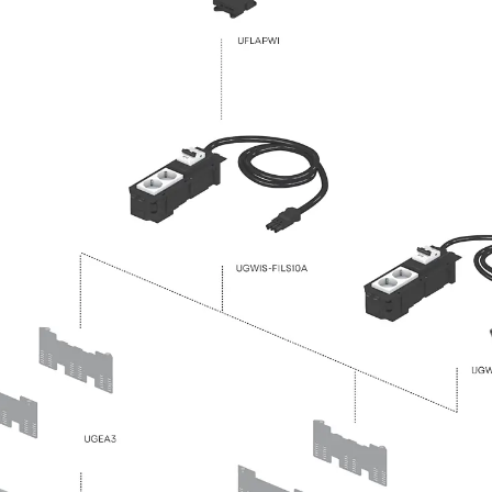
Querkraftbewehrung
Zurück
Querkraftbewehrung
Querkraftbewehrung JDA-S
Rückbiegeanschlüsse
Zurück
Rückbiegeanschlüsse
FERBOX®
Anschlussabdichtung
GFK-Bewehrung
Zurück
GFK-Bewehrung
FIBERNOX® V-ROD
Edelstahlbewehrung
Zurück
Edelstahlbewehrung
Nichtrostender Betonstahl
Mauerwerksbewehrung
Zurück
Mauerwerksbewehrun
GRIPRIP®
Bewehrungszubehör