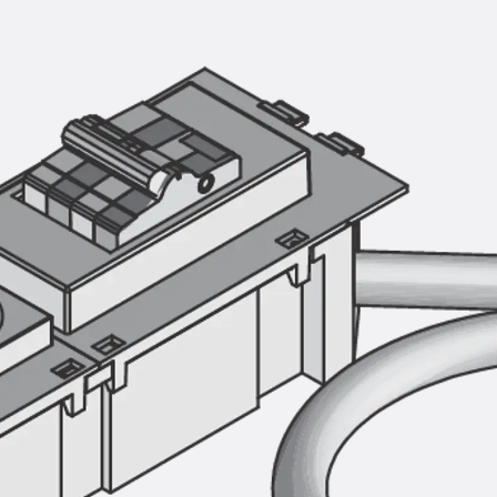
Montageschiene JM K
Montageschiene JML K, gelocht
Montageschiene JXM W, gezahn
Montageschiene JZM K, gezahnt
Montageschiene JZML K, gezahnt
Geländerbefestigungsschienen
Zurück
Geländerbefestigungs
Geländerbefestigungsschiene J
Spezialschrauben
Zurück
Spezialschrauben
Hakenkopfschraube JA
Hakenkopfschraube JB
Sollbruchschraube JB-SB
Hakenkopfschraube JC
Hammerkopfschraube JD
Hammerkopfschraube JG