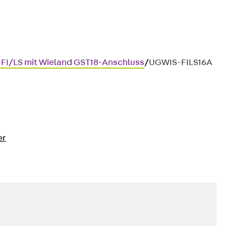
 FI/LS mit Wieland GST18-Anschluss
/
UGWIS-FILS16A
er