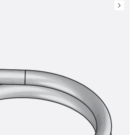
t
 & gelocht
schienen
GB