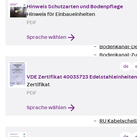
Bodenkanäle
Hinweis Schutzarten und Bodenpflege
Zurück
Bode
Hinweis für Einbaueinheiten
BK Bodenkanal
PDF
KLK Kleinkanal 
Sprache wählen
Bodenkanal-Fo
Bodenkanal-De
Bodenkanal-Z
Kabelschellen
de
Zurück
Kabe
VDE Zertifikat 40035723 Edelstahleinheiten
AC Kabelschel
Zertifikat
H Kabelschelle
PDF
S Kabelschelle
B Kabelschelle
Sprache wählen
U Kabelschelle
RU Kabelschel
W Kabelschell
de