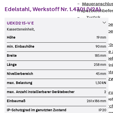
Maueranschlus
Edelstahl, Werkstoff Nr. 1.4301 (V2A)
Trapezblechbefe
Zurück
UEKD2 15-V E
Trapezblechbe
Kassetteneinheit,
Trapezblechbe
Höhe
19 mm
Gerüstschuhe
Zurück
Gerü
min. Einbauhöhe
90 mm
Gerüstschuhe 
Breite
185 mm
Befestigungszube
Länge
258 mm
Kantenschutzwin
Zurück
Kant
Nivellierbereich
45 mm
Kantenschutzw
max. Belastung
1,50 kN
Bewehrung
max. Anzahl installierbarer Gerätebecher
2
Zurück
Bewehr
Durchstanzbewe
Einbaumaß
261 x 186 mm
Zurück
Durc
IP-Schutzgrad im genutzten Zustand
IP 20