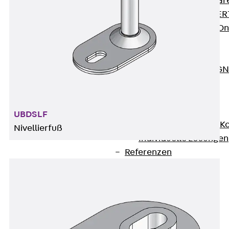
Zurück
Softwar
JORDAHL® EXPERT
JORDAHL® JVB Onl
ISOCHECK
ISODESIGN
FERBOX®-DESIGN 
CAD und BIM
Services
Zurück
Services
UBDSLF
Beratung, Planung, K
Nivellierfuß
Individuelle Lösungen
Referenzen
Ausbau
Zurück
Ausbau
Produkte
Zurück
Produkte
Kabeltragsysteme