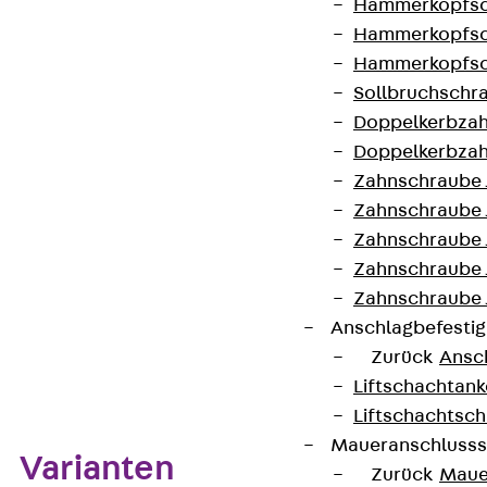
Hammerkopfsc
CE-Zeichen (Conformité Européenne): Ja
Hammerkopfsc
Hammerkopfsc
Sollbruchschr
VDE-zertifiziert: Ja
Doppelkerbzah
Doppelkerbzah
Zahnschraube 
Kontakt aufnehmen
Zahnschraube 
Datenblatt herunterladen
Zahnschraube 
Zahnschraube
Zahnschraube 
Anschlagbefesti
Zurück
Ansc
Zum Abschnitt navigieren
Liftschachtank
Liftschachtsch
Maueranschlusss
Varianten
Zurück
Maue