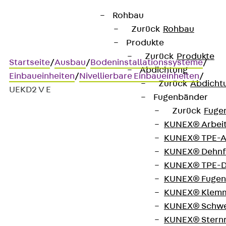
Rohbau
Zurück
Rohbau
Produkte
Zurück
Produkte
Startseite
/
Ausbau
/
Bodeninstallationssysteme
/
Abdichtung
Einbaueinheiten
/
Nivellierbare Einbaueinheiten
/
Zurück
Abdicht
UEKD2 V E
Fugenbänder
Zurück
Fuge
KUNEX® Arbei
UEKD2 V E
KUNEX® TPE-A
KUNEX® Dehnf
Edelstahl-
KUNEX® TPE-D
KUNEX® Fugen
Klappdeckeleinheit, 2-fach,
KUNEX® Klem
eckig
KUNEX® Schwe
KUNEX® Stern