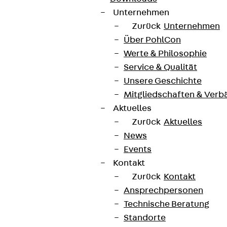
Partner von Anfang bis Zukunft.
Unternehmen
Zurück
Unternehmen
Über PohlCon
Werte & Philosophie
Service & Qualität
AGB
Unsere Geschichte
Cookie-Einstellungen
Mitgliedschaften & Verb
Aktuelles
Hinweisgebersystem
Zurück
Aktuelles
Datenschutz
News
Impressum
Events
Kontakt
Zurück
Kontakt
Ansprechpersonen
Technische Beratung
Standorte