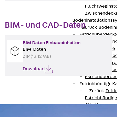
Fluchtweginsta
Zwischendecke
Bodeninstallations
BIM- und CAD-Daten
Zurück
Bodenin
Estrichüberdeck
Zurück
Estr
BIM Daten Einbaueinheiten
Kanalsysteme
BIM-Daten
Estrichüberde
ZIP (13.12 MB)
Schalungskörp
Download
Estrichüberde
Estrichüberde
Estrichbündige 
Zurück
Estr
Estrichbündig
CHALI
Estrichbündig