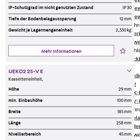
Durchstanzbe
IP-Schutzgrad im nicht genutzten Zustand
IP 30
Durchstanzbew
Durchstanzbe
Tiefe der Bodenbelagaussparung
12 mm
Querkraftbeweh
Gewicht je Lagermengeneinheit
2,330 kg
Zurück
Quer
Querkraftbewe
Rückbiegeanschl
Mehr Informationen
Zurück
Rück
FERBOX®
UEKD2 25-V E
Anschlussabdi
Kassetteneinheit,
GFK-Bewehrung
Höhe
29 mm
Zurück
GFK-
min. Einbauhöhe
100 mm
FIBERNOX® V
Edelstahlbewehr
Breite
185 mm
Zurück
Edel
Länge
258 mm
Nichtrostender
Nivellierbereich
45 mm
Mauerwerksbew