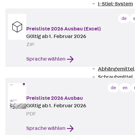
I-Stiel-System
PUK-STRUT-Mo
de
C-Profil-Schie
KTS-Befestigung
Preisliste 2026 Ausbau (Excel)
Zurück
KTS-
Gültig ab 1. Februar 2026
Klemmbefesti
ZIP
Kabelformstei
Sprache wählen
Dübel & Anker
Abhängemittel
Schraubmittel
Ankermuttern 
de
en
Elektrobefesti
Preisliste 2026 Ausbau
Funktionserhalt 
Gültig ab 1. Februar 2026
Zurück
Funkt
PDF
Normtragekonst
Systemspezifis
Sprache wählen
(DIN 4102-12)