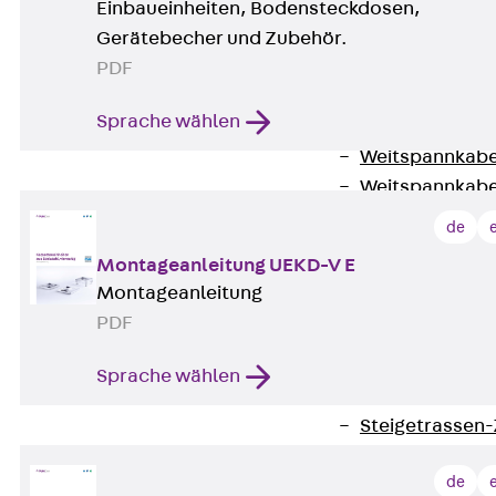
WL Weitspannka
Einbaueinheiten, Bodensteckdosen,
WPR Weitspann
Gerätebecher und Zubehör.
WLR Weitspann
PDF
Weitspannkabel
Sprache wählen
Weitspannkabe
Weitspannkabe
Weitspannkab
Steigetrassen
de
Zurück
Steig
Montageanleitung UEKD-V E
STU Steigetrass
Montageanleitung
ST Steigetrasse
PDF
LGG Steigetrass
Steigetrassen
Sprache wählen
Steigetrassen
Steigetrassen
Steigetrassen
de
Steigetrassen-