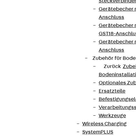
Steckverbinde
Gerätebecher 
Anschluss
Kontakt
Gerätebecher m
contact@pohlcon.com
GST18-Anschlu
Gerätebecher
+49 30 68283-04
Anschluss
Zubehör für Bode
Zurück
Zube
Bodeninstalla
Optionales Zu
Ersatzteile
Newsletter
Befestigungse
Verarbeitungss
Wir informieren regelmäßig zu
Werkzeuge
Produktneuheiten, Referenzen und aktuellen
Wireless Charging
Themen.
SystemPLUS