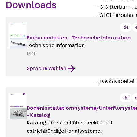
Downloads
G Gitterbahn, 
GI Gitterbahn,
GTD Gitterkabe
de
GTDW Gitterkab
Einbaueinheiten - Technische Information
Gitterbahnen-
Technische Information
Gitterbahnen-
PDF
Kabelleitern
Zurück
Kabel
Sprache wählen
LGG Kabelleiter
LGGS Kabelleite
Kabelleitern-F
Kabelleitern-D
de
Kabelleitern-
Bodeninstallationssysteme/Unterflursyst
Weitspannkabel
- Katalog
Zurück
Weit
Katalog für estrichüberdeckte und
WPL Weitspann
estrichbündige Kanalsysteme,