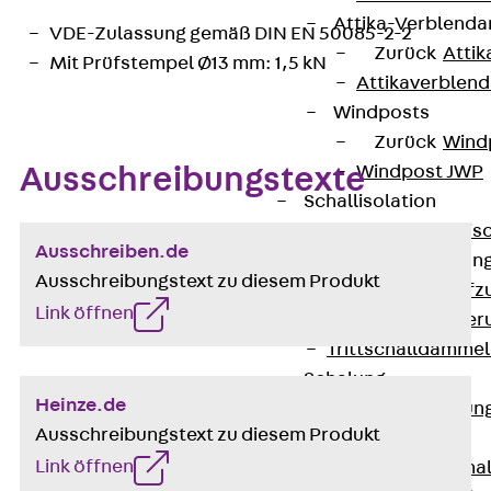
Attika-Verblenda
VDE-Zulassung gemäß DIN EN 50085-2-2
Zurück
Attik
Mit Prüfstempel Ø13 mm: 1,5 kN
Attikaverblend
Windposts
Zurück
Wind
Windpost JWP
Ausschreibungstexte
Schallisolation
Zurück
Schallis
Ausschreiben.de
Aufzugsisolierun
Ausschreibungstext zu diesem Produkt
Zurück
Aufzu
Link öffnen
Aufzugsisolier
Trittschalldämme
Schalung
Heinze.de
Zurück
Schalun
Ausschreibungstext zu diesem Produkt
Schalrohre
Link öffnen
Zurück
Scha