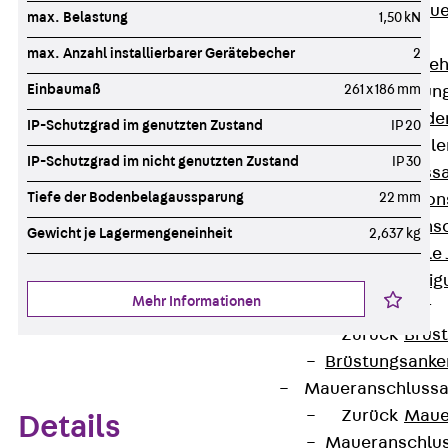
Zurück
Maue
max. Belastung
1,50 kN
GRIPRIP®
max. Anzahl installierbarer Gerätebecher
2
Bewehrungszubeh
Einbaumaß
261 x 186 mm
Fassadenbefestigun
Zurück
Fassade
IP-Schutzgrad im genutzten Zustand
IP 20
Fassadenkonsol
IP-Schutzgrad im nicht genutzten Zustand
IP 30
Zurück
Fass
Tiefe der Bodenbelagaussparung
22 mm
Verblenderkon
Einmörtelkons
Gewicht je Lagermengeneinheit
2,637 kg
Winkelkonsole 
Fassadenbefestig
Mehr Informationen
Brüstungsanker
Zurück
Brüs
Brüstungsanke
Maueranschluss
Zurück
Maue
Details
Maueranschlu