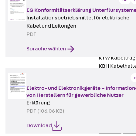
HK Kabelhaken
KH Kabelhalter
EG Konformitätserklärung Unterflursystem
Hohlleiter-/H
Installationsbetriebsmittel für elektrische
Kabelwannen
Kabel und Leitungen
Kabelschellen
PDF
Kabeltragwanne
Sprache wählen
Zurück
Kabe
KTW Kabeltra
KBH Kabelhalt
Schutzrohrsyste
Tragkonstruktio
Elektro- und Elektronikgeräte – Informatio
Zurück
Trag
von Herstellern für gewerbliche Nutzer
Wandkonsolen
Erklärung
Deckenbügel
PDF (106.06 KB)
Zentral- und 
W-Profil-Syst
Download
U-Stiel-System