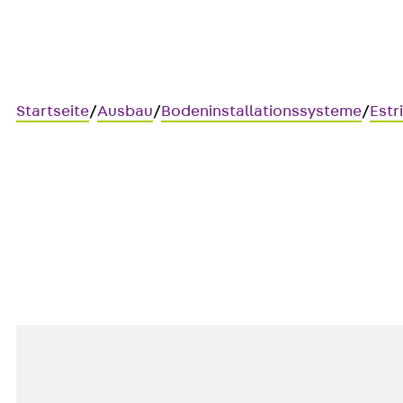
Startseite
/
Ausbau
/
Bodeninstallationssysteme
/
Estr
UEBS
Estrichbündiger Kanal, einzüg