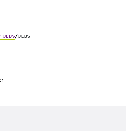
m UEBS
/
UEBS
er