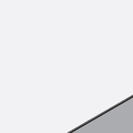
KUNEX® Mauerkragen
KUNEX® ABS Abschalelemente
Fugenbänder Zubehör
Fugenbleche
Zurück
Fugenbleche
PENTAFLEX KB®
PENTAFLEX KB® Agrar
PENTAFLEX® FBA
PENTAFLEX® ABS
PENTAFLEX® OBS
PENTAFLEX® FTS
PENTAFLEX® STK
PENTAFLEX® OPTI-Mauerstärke
PENTAFLEX® Modul
Fugenbleche Zubehör
Frischbetonverbundsysteme
Zurück
Frischbetonverbunds