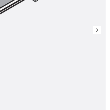
n
nen