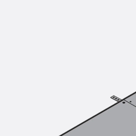
Montageschiene JM K
Montageschiene JML K, gelocht
Montageschiene JXM W, gezahn
Montageschiene JZM K, gezahnt
Montageschiene JZML K, gezahnt
Geländerbefestigungsschienen
Zurück
Geländerbefestigungs
Geländerbefestigungsschiene J
Spezialschrauben
Zurück
Spezialschrauben
Hakenkopfschraube JA
Hakenkopfschraube JB
Sollbruchschraube JB-SB
Hakenkopfschraube JC
Hammerkopfschraube JD
Hammerkopfschraube JG