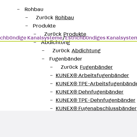
Rohbau
Zurück
Rohbau
Produkte
Zurück
Produkte
ichbündige Kanalsysteme
/
Estrichbündiges Kanalsyste
Abdichtung
Zurück
Abdichtung
Fugenbänder
Zurück
Fugenbänder
KUNEX® Arbeitsfugenbänder
ig
KUNEX® TPE-Arbeitsfugenbänd
KUNEX® Dehnfugenbänder
KUNEX® TPE-Dehnfugenbänder
KUNEX® Fugenabschlussbänder
KUNEX® Klemmfugenband
KUNEX® Schweißkonstruktionen
KUNEX® Sternrohr