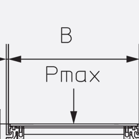
Querkraftbewehrung
Zurück
Querkraftbewehrung
Querkraftbewehrung JDA-S
Rückbiegeanschlüsse
Zurück
Rückbiegeanschlüsse
FERBOX®
Anschlussabdichtung
GFK-Bewehrung
Zurück
GFK-Bewehrung
FIBERNOX® V-ROD
Edelstahlbewehrung
Zurück
Edelstahlbewehrung
Nichtrostender Betonstahl
Mauerwerksbewehrung
Zurück
Mauerwerksbewehrun
GRIPRIP®
Bewehrungszubehör