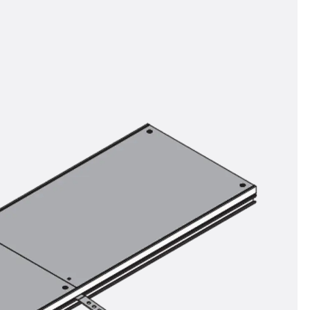
t
 & gelocht
schienen
GB