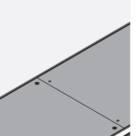
n
ysteme