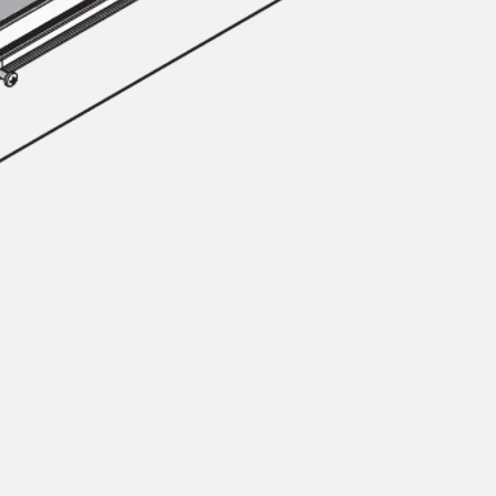
Injektionsschläuche Zubehör
Injektionsschläuche Sets
Befestigung
Zurück
Befestigung
Ankerschienen
Zurück
Ankerschienen
Ankerschiene JSA K
Ankerschiene JTA W
Ankerschiene JTA K
Ankerschiene JTA RT W
Ankerschiene JTA RF W
Ankerschiene JXA W, gezahnt
Ankerschiene JXA PC W, gezahnt
Ankerschiene JZA K, gezahnt
Montageschienen
Zurück
Montageschienen
Montageschiene JM W