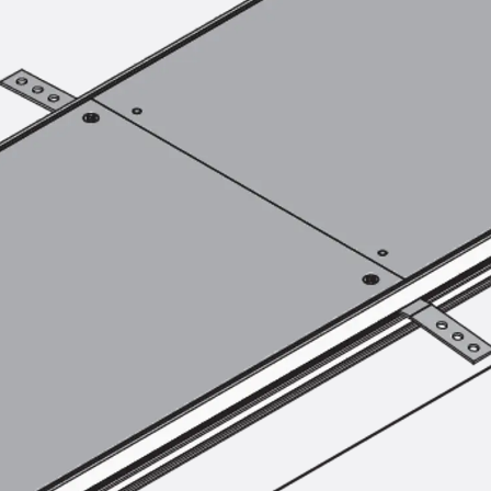
SECUFLEX®
Frischbetonverbundsysteme Zubeh
Rohrdurchführungen
Zurück
Rohrdurchführungen
PENTAFLEX® Transwand
PENTAFLEX® Futterrohr
PENTAFLEX® Bodendurchführu
PENTAFLEX® Bodenablauf
Rohrdurchführungen Zubehör
Quellbänder
Zurück
Quellbänder
SWELLFLEX®
Quellbänder Zubehör
Injektionsschläuche
Zurück
Injektionsschläuche
PLURAFLEX®