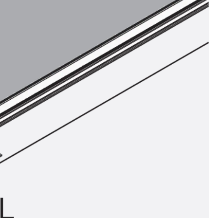
ör
ng