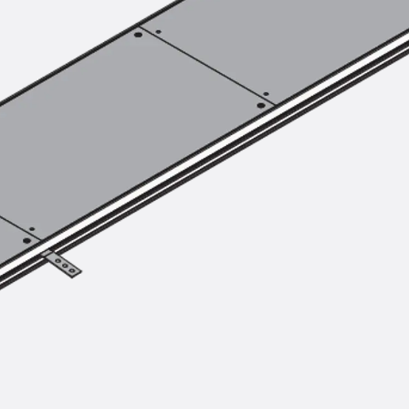
Hammerkopfschraube JH
Sollbruchschraube JH-SB
Doppelkerbzahnschraube JKB
Doppelkerbzahnschraube JKC
Zahnschraube JXB
Zahnschraube JXD
Zahnschraube JXE
Zahnschraube JXH
Zahnschraube JZS
Anschlagbefestigungen
Zurück
Anschlagbefestigunge
Liftschachtanker JLF
Liftschachtschlinge JLS
Maueranschlussschienen
Zurück
Maueranschlussschie
Maueranschlussschiene KT
Trapezblechbefestigungsschienen