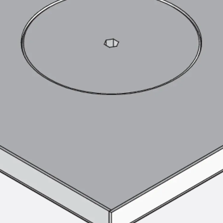
SECUFLEX®
Frischbetonverbundsysteme Zubeh
Rohrdurchführungen
Zurück
Rohrdurchführungen
PENTAFLEX® Transwand
PENTAFLEX® Futterrohr
PENTAFLEX® Bodendurchführu
PENTAFLEX® Bodenablauf
Rohrdurchführungen Zubehör
Quellbänder
Zurück
Quellbänder
SWELLFLEX®
Quellbänder Zubehör
Injektionsschläuche
Zurück
Injektionsschläuche
PLURAFLEX®