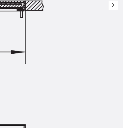
t
 & gelocht
schienen
GB