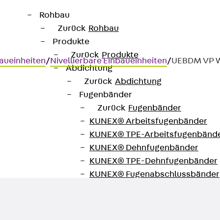
Rohbau
Zurück
Rohbau
Produkte
Zurück
Produkte
aueinheiten
/
Nivellierbare Einbaueinheiten
/
UEBDM VP 
Abdichtung
Zurück
Abdichtung
Fugenbänder
Zurück
Fugenbänder
KUNEX® Arbeitsfugenbänder
 3-fach, eckig, plan
KUNEX® TPE-Arbeitsfugenbänd
KUNEX® Dehnfugenbänder
KUNEX® TPE-Dehnfugenbänder
KUNEX® Fugenabschlussbänder
KUNEX® Klemmfugenband
KUNEX® Schweißkonstruktionen
KUNEX® Sternrohr