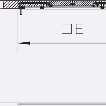
Montageschiene JM K
Montageschiene JML K, gelocht
Montageschiene JXM W, gezahn
Montageschiene JZM K, gezahnt
Montageschiene JZML K, gezahnt
Geländerbefestigungsschienen
Zurück
Geländerbefestigungs
Geländerbefestigungsschiene J
Spezialschrauben
Zurück
Spezialschrauben
Hakenkopfschraube JA
Hakenkopfschraube JB
Sollbruchschraube JB-SB
Hakenkopfschraube JC
Hammerkopfschraube JD
Hammerkopfschraube JG