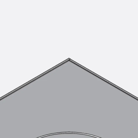
KUNEX® Mauerkragen
KUNEX® ABS Abschalelemente
Fugenbänder Zubehör
Fugenbleche
Zurück
Fugenbleche
PENTAFLEX KB®
PENTAFLEX KB® Agrar
PENTAFLEX® FBA
PENTAFLEX® ABS
PENTAFLEX® OBS
PENTAFLEX® FTS
PENTAFLEX® STK
PENTAFLEX® OPTI-Mauerstärke
PENTAFLEX® Modul
Fugenbleche Zubehör
Frischbetonverbundsysteme
Zurück
Frischbetonverbunds