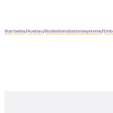
Startseite
/
Ausbau
/
Bodeninstallationssysteme
/
Einb
UEBDM VP WD
Edelstahl-Tubusdeckeleinheit,