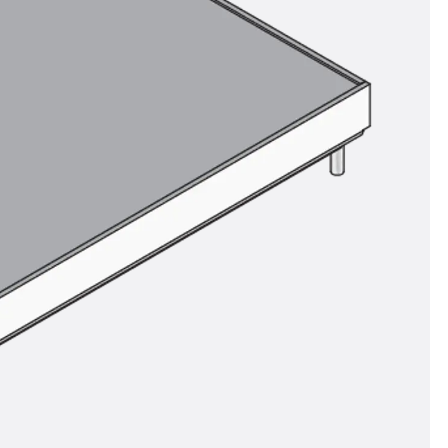
ör
ng