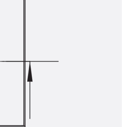
n
nen