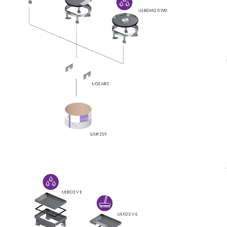
Querkraftbewehrung
Zurück
Querkraftbewehrung
Querkraftbewehrung JDA-S
Rückbiegeanschlüsse
Zurück
Rückbiegeanschlüsse
FERBOX®
Anschlussabdichtung
GFK-Bewehrung
Zurück
GFK-Bewehrung
FIBERNOX® V-ROD
Edelstahlbewehrung
Zurück
Edelstahlbewehrung
Nichtrostender Betonstahl
Mauerwerksbewehrung
Zurück
Mauerwerksbewehrun
GRIPRIP®
Bewehrungszubehör