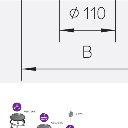
Zurück
Trapezblechbefestigu
Trapezblechbefestigungsschien
Gerüstschuhe
Zurück
Gerüstschuhe
Gerüstschuhe JG
Befestigungszubehör
Kantenschutzwinkel
Zurück
Kantenschutzwinkel
Kantenschutzwinkel JKW
Bewehrung
Zurück
Bewehrung
Durchstanzbewehrung
Zurück
Durchstanzbewehrung
Durchstanzbewehrung JDA
Durchstanzbewehrung JDA-FT-K
Durchstanzbewehrung Zubehör