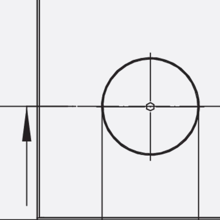
Hammerkopfschraube JH
Sollbruchschraube JH-SB
Doppelkerbzahnschraube JKB
Doppelkerbzahnschraube JKC
Zahnschraube JXB
Zahnschraube JXD
Zahnschraube JXE
Zahnschraube JXH
Zahnschraube JZS
Anschlagbefestigungen
Zurück
Anschlagbefestigunge
Liftschachtanker JLF
Liftschachtschlinge JLS
Maueranschlussschienen
Zurück
Maueranschlussschie
Maueranschlussschiene KT
Trapezblechbefestigungsschienen