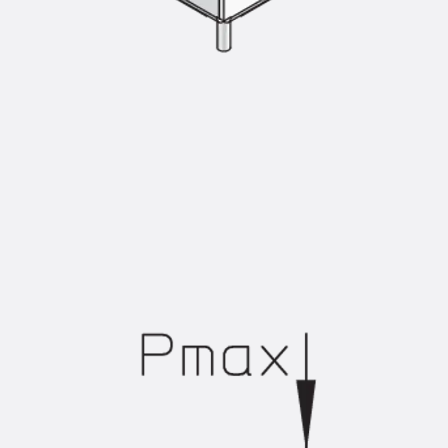
Injektionsschläuche Zubehör
Injektionsschläuche Sets
Befestigung
Zurück
Befestigung
Ankerschienen
Zurück
Ankerschienen
Ankerschiene JSA K
Ankerschiene JTA W
Ankerschiene JTA K
Ankerschiene JTA RT W
Ankerschiene JTA RF W
Ankerschiene JXA W, gezahnt
Ankerschiene JXA PC W, gezahnt
Ankerschiene JZA K, gezahnt
Montageschienen
Zurück
Montageschienen
Montageschiene JM W