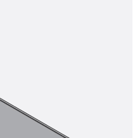
n
ysteme