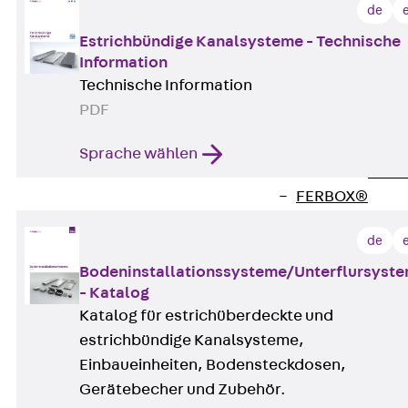
Durchstanzbe
de
Durchstanzbew
Estrichbündige Kanalsysteme - Technische
Durchstanzbe
Information
Querkraftbeweh
Technische Information
Zurück
Quer
PDF
Querkraftbewe
Rückbiegeanschl
Sprache wählen
Zurück
Rück
FERBOX®
Anschlussabdi
de
GFK-Bewehrung
Zurück
GFK-
Bodeninstallationssysteme/Unterflursyst
- Katalog
FIBERNOX® V
Katalog für estrichüberdeckte und
Edelstahlbewehr
estrichbündige Kanalsysteme,
Zurück
Edel
Einbaueinheiten, Bodensteckdosen,
Nichtrostender
Gerätebecher und Zubehör.
Mauerwerksbew