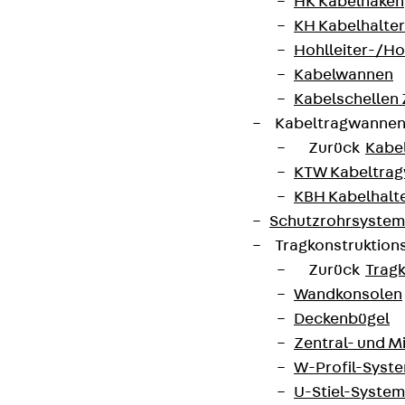
HK Kabelhaken
KH Kabelhalter
Hohlleiter-/H
Kabelwannen
Kabelschellen
Kabeltragwanne
Zurück
Kabe
KTW Kabeltra
KBH Kabelhalt
Schutzrohrsyste
Tragkonstruktio
Zurück
Trag
Wandkonsolen
Deckenbügel
Zentral- und 
W-Profil-Syst
U-Stiel-System