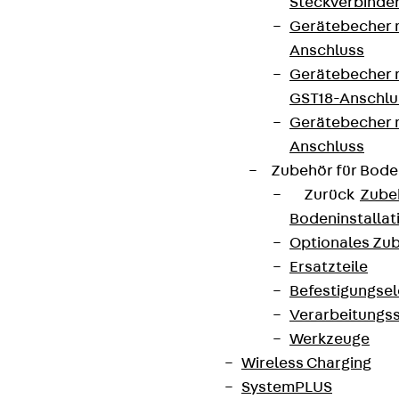
Steckverbinde
Gerätebecher 
Anschluss
Gerätebecher m
GST18-Anschlu
Gerätebecher
Anschluss
Zubehör für Bode
Zurück
Zube
Bodeninstalla
Optionales Zu
Ersatzteile
Befestigungse
Verarbeitungss
Werkzeuge
Wireless Charging
SystemPLUS