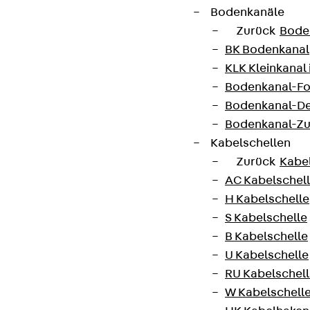
Bodenkanäle
Zurück
Bode
BK Bodenkanal
KLK Kleinkanal 
AGB
Bodenkanal-Fo
Cookie-Einstellungen
Bodenkanal-De
Hinweisgebersystem
Bodenkanal-Z
Kabelschellen
Datenschutz
Zurück
Kabe
Impressum
AC Kabelschel
H Kabelschelle
S Kabelschelle
B Kabelschelle
U Kabelschelle
RU Kabelschel
W Kabelschell