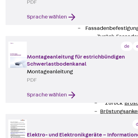
PDF
Zurück
Maue
GRIPRIP®
Sprache wählen
Bewehrungszubeh
Fassadenbefestigun
Zurück
Fassade
Fassadenkonsol
de
Zurück
Fass
Montageanleitung für estrichbündigen
Verblenderkon
Schwerlastbodenkanal
Einmörtelkons
Montageanleitung
Winkelkonsole 
PDF
Fassadenbefestig
Brüstungsanker
Sprache wählen
Zurück
Brüs
Brüstungsanke
Maueranschluss
Zurück
Maue
Elektro- und Elektronikgeräte – Informatio
Maueranschlu