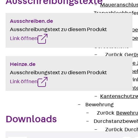
Ausschreibungstexte
Maueranschlus
Trapezblechbefe
Ausschreiben.de
Zurück
Ausschreibungstext zu diesem Produkt
Trapezblechbe
Trapezblechbe
Link öffnen
Gerüstschuhe
Zurück
Gerü
Gerüstschuhe 
Heinze.de
Befestigungszube
Ausschreibungstext zu diesem Produkt
Kantenschutzwin
Link öffnen
Zurück
Kant
Kantenschutzw
Bewehrung
Zurück
Bewehr
Downloads
Durchstanzbewe
Zurück
Durc