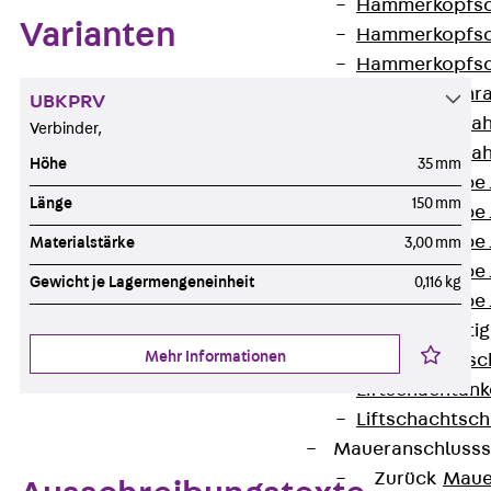
Hammerkopfsc
Varianten
Hammerkopfsc
Hammerkopfsc
Sollbruchschr
UBKPRV
Doppelkerbzah
Verbinder,
Doppelkerbzah
Höhe
35 mm
Zahnschraube 
Länge
150 mm
Zahnschraube 
Zahnschraube 
Materialstärke
3,00 mm
Zahnschraube
Gewicht je Lagermengeneinheit
0,116 kg
Zahnschraube 
Anschlagbefesti
Mehr Informationen
Zurück
Ansc
Liftschachtank
Liftschachtsch
Maueranschlusss
Zurück
Maue