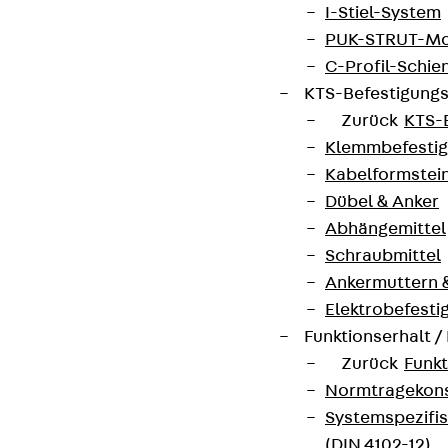
I-Stiel-System
PUK-STRUT-Mo
C-Profil-Schie
KTS-Befestigung
Zurück
KTS-
Klemmbefesti
Kabelformstei
Dübel & Anker
Abhängemittel
Schraubmittel
Ankermuttern 
Elektrobefesti
Funktionserhalt 
Zurück
Funkt
Normtragekonst
Systemspezifis
(DIN 4102-12)