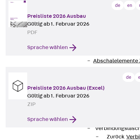
RAPIDOBAT®
de
en
Schalrohre Zubeh
Preisliste 2026 Ausbau
Abschalelement
Gültig ab 1. Februar 2026
Zurück
Absc
PDF
Polystyrolele
Streckmetalle
Sprache wählen
Streckmetalle
Abschalelemente
Schalungszubehö
de
Verbindung
Zurück
Verbind
Preisliste 2026 Ausbau (Excel)
Dorne
Gültig ab 1. Februar 2026
Zurück
Dorn
ZIP
Doppelschubd
Sprache wählen
Querkraftdorn
Verbindungslasc
Zurück
Verb