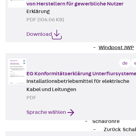
von Herstellern für gewerbliche Nutzer
Attika-Verblenda
Erklärung
Zurück
Attik
PDF (106.06 KB)
Attikaverblend
Windposts
Download
Zurück
Wind
Windpost JWP
Schallisolation
de
Zurück
Schallis
Aufzugsisolierun
EG Konformitätserklärung Unterflursystem
Zurück
Aufzu
Installationsbetriebsmittel für elektrische
Aufzugsisolier
Kabel und Leitungen
Trittschalldämme
PDF
Schalung
Sprache wählen
Zurück
Schalun
Schalrohre
Zurück
Scha