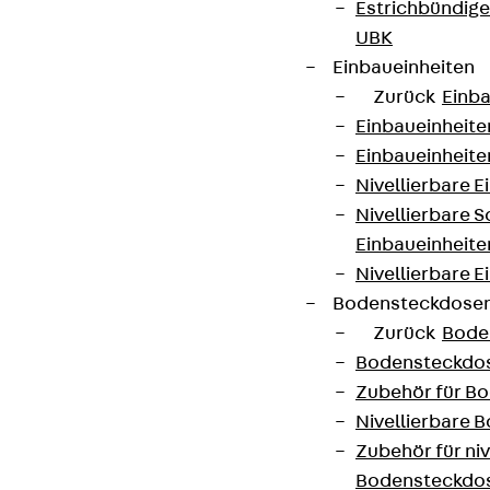
Estrichbündig
UBK
Einbaueinheiten
Zurück
Einba
Einbaueinheite
Einbaueinheite
Nivellierbare 
Nivellierbare 
Einbaueinheite
Nivellierbare E
Bodensteckdose
Zurück
Bode
Bodensteckdo
Zubehör für B
Nivellierbare
Zubehör für niv
Bodensteckdo