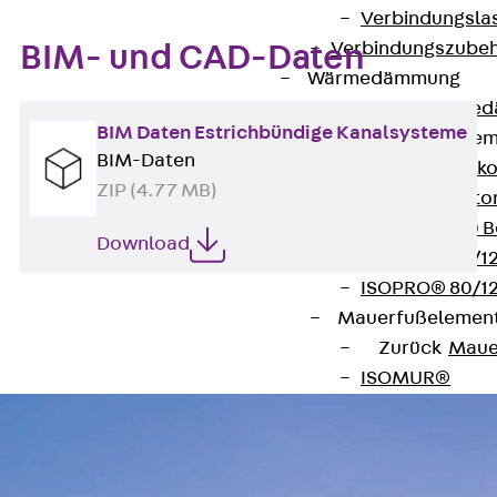
Verbindungsla
Verbindungszube
BIM- und CAD-Daten
Wärmedämmung
Zurück
Wärmed
BIM Daten Estrichbündige Kanalsysteme
Balkondämmele
BIM-Daten
Zurück
Balk
ZIP (4.77 MB)
ISOPRO® Beto
ISOPRO® 120 B
Download
ISOPRO® 80/12
ISOPRO® 80/12
Mauerfußelemen
Zurück
Maue
ISOMUR®
Digitale Lösungen
Zurück
Digitale Lö
Software