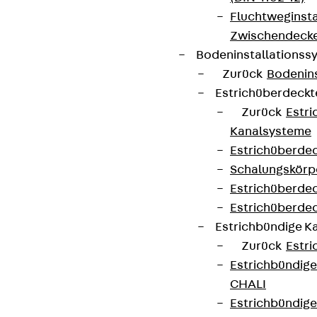
Fluchtweginsta
Zwischendecke
Bodeninstallations
Zurück
Bodenin
Estrichüberdeck
Zurück
Estr
Kanalsysteme
Estrichüberde
Schalungskörp
Estrichüberde
Estrichüberde
Estrichbündige 
Zurück
Estr
Estrichbündig
CHALI
Estrichbündig