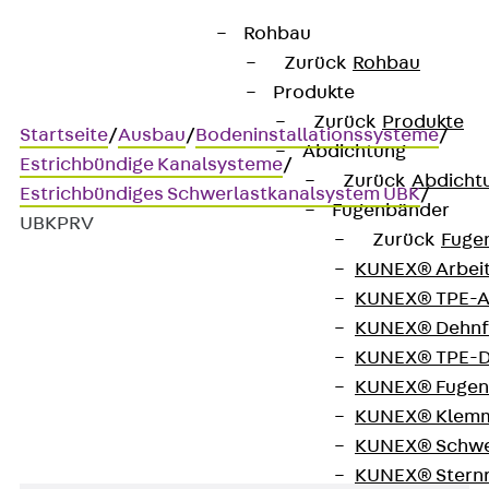
Rohbau
Zurück
Rohbau
Produkte
Zurück
Produkte
Startseite
/
Ausbau
/
Bodeninstallationssysteme
/
Abdichtung
Estrichbündige Kanalsysteme
/
Zurück
Abdicht
Estrichbündiges Schwerlastkanalsystem UBK
/
Fugenbänder
UBKPRV
Zurück
Fuge
KUNEX® Arbei
KUNEX® TPE-A
UBKPRV
KUNEX® Dehnf
KUNEX® TPE-D
Verbinder
KUNEX® Fugen
KUNEX® Klem
KUNEX® Schwe
KUNEX® Stern