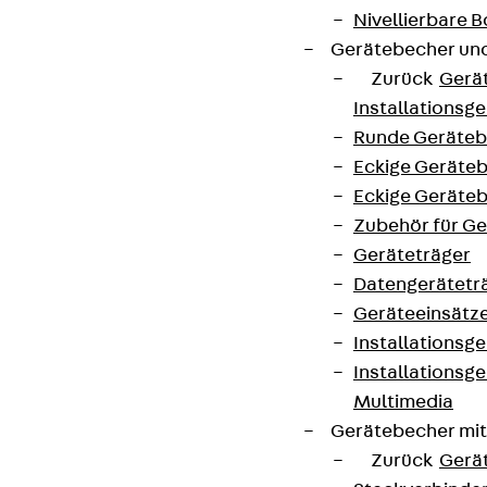
Nivellierbare
Gerätebecher und
Zurück
Gerä
Installationsg
Runde Geräteb
Eckige Geräte
Eckige Geräte
Zubehör für G
Geräteträger
Datengerätetr
Geräteeinsätz
Installationsg
Installationsg
Multimedia
Gerätebecher mi
Zurück
Gerä