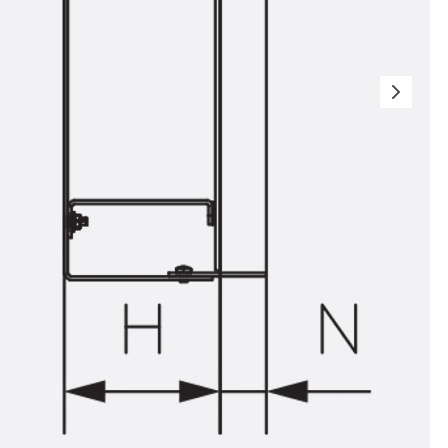
n
nen