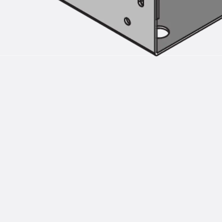
Injektionsschläuche Zubehör
Injektionsschläuche Sets
Befestigung
Zurück
Befestigung
Ankerschienen
Zurück
Ankerschienen
Ankerschiene JSA K
Ankerschiene JTA W
Ankerschiene JTA K
Ankerschiene JTA RT W
Ankerschiene JTA RF W
Ankerschiene JXA W, gezahnt
Ankerschiene JXA PC W, gezahnt
Ankerschiene JZA K, gezahnt
Montageschienen
Zurück
Montageschienen
Montageschiene JM W