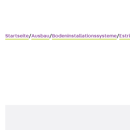
Startseite
/
Ausbau
/
Bodeninstallationssysteme
/
Estr
UBEBMAR
T-Abzweig, rechts