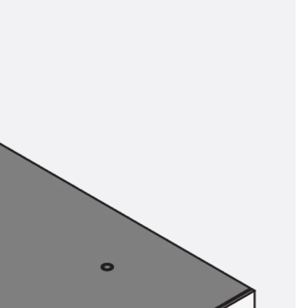
n
ysteme