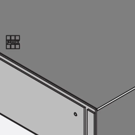
SECUFLEX®
Frischbetonverbundsysteme Zubeh
Rohrdurchführungen
Zurück
Rohrdurchführungen
PENTAFLEX® Transwand
PENTAFLEX® Futterrohr
PENTAFLEX® Bodendurchführu
PENTAFLEX® Bodenablauf
Rohrdurchführungen Zubehör
Quellbänder
Zurück
Quellbänder
SWELLFLEX®
Quellbänder Zubehör
Injektionsschläuche
Zurück
Injektionsschläuche
PLURAFLEX®