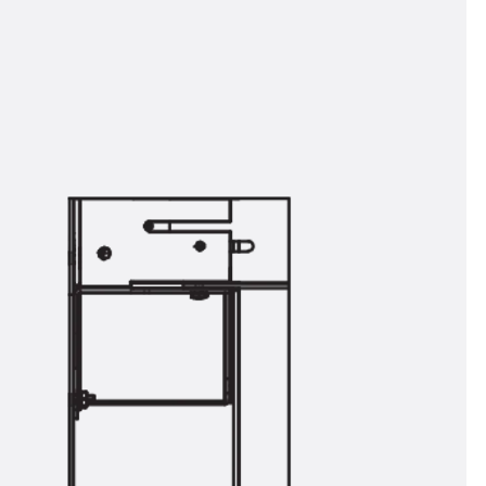
t
 & gelocht
schienen
GB