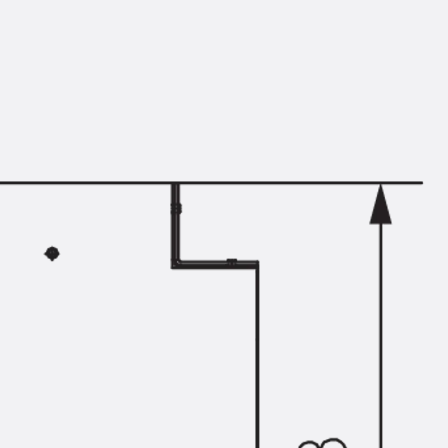
Montageschiene JM K
Montageschiene JML K, gelocht
Montageschiene JXM W, gezahn
Montageschiene JZM K, gezahnt
Montageschiene JZML K, gezahnt
Geländerbefestigungsschienen
Zurück
Geländerbefestigungs
Geländerbefestigungsschiene J
Spezialschrauben
Zurück
Spezialschrauben
Hakenkopfschraube JA
Hakenkopfschraube JB
Sollbruchschraube JB-SB
Hakenkopfschraube JC
Hammerkopfschraube JD
Hammerkopfschraube JG