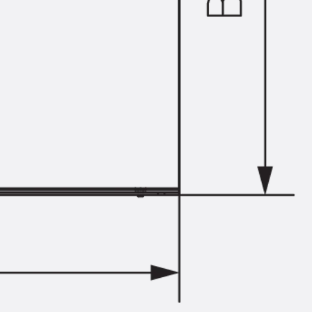
Hammerkopfschraube JH
Sollbruchschraube JH-SB
Doppelkerbzahnschraube JKB
Doppelkerbzahnschraube JKC
Zahnschraube JXB
Zahnschraube JXD
Zahnschraube JXE
Zahnschraube JXH
Zahnschraube JZS
Anschlagbefestigungen
Zurück
Anschlagbefestigunge
Liftschachtanker JLF
Liftschachtschlinge JLS
Maueranschlussschienen
Zurück
Maueranschlussschie
Maueranschlussschiene KT
Trapezblechbefestigungsschienen