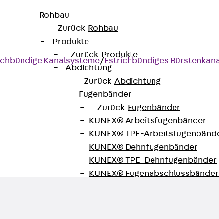
Rohbau
Zurück
Rohbau
Produkte
Zurück
Produkte
ichbündige Kanalsysteme
/
Estrichbündiges Bürstenkan
Abdichtung
Zurück
Abdichtung
Fugenbänder
Zurück
Fugenbänder
KUNEX® Arbeitsfugenbänder
KUNEX® TPE-Arbeitsfugenbänd
KUNEX® Dehnfugenbänder
KUNEX® TPE-Dehnfugenbänder
KUNEX® Fugenabschlussbänder
KUNEX® Klemmfugenband
KUNEX® Schweißkonstruktionen
KUNEX® Sternrohr