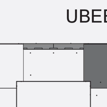
Querkraftbewehrung
Zurück
Querkraftbewehrung
Querkraftbewehrung JDA-S
Rückbiegeanschlüsse
Zurück
Rückbiegeanschlüsse
FERBOX®
Anschlussabdichtung
GFK-Bewehrung
Zurück
GFK-Bewehrung
FIBERNOX® V-ROD
Edelstahlbewehrung
Zurück
Edelstahlbewehrung
Nichtrostender Betonstahl
Mauerwerksbewehrung
Zurück
Mauerwerksbewehrun
GRIPRIP®
Bewehrungszubehör