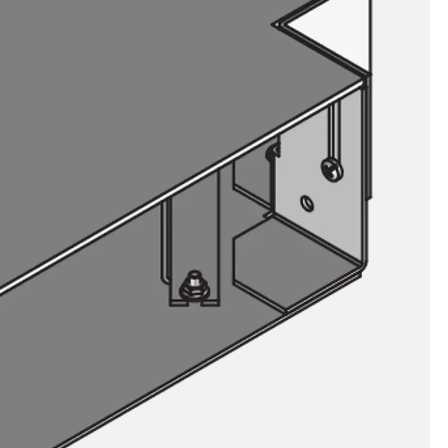
ör
ng