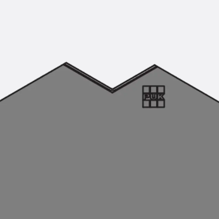
KUNEX® Mauerkragen
KUNEX® ABS Abschalelemente
Fugenbänder Zubehör
Fugenbleche
Zurück
Fugenbleche
PENTAFLEX KB®
PENTAFLEX KB® Agrar
PENTAFLEX® FBA
PENTAFLEX® ABS
PENTAFLEX® OBS
PENTAFLEX® FTS
PENTAFLEX® STK
PENTAFLEX® OPTI-Mauerstärke
PENTAFLEX® Modul
Fugenbleche Zubehör
Frischbetonverbundsysteme
Zurück
Frischbetonverbunds