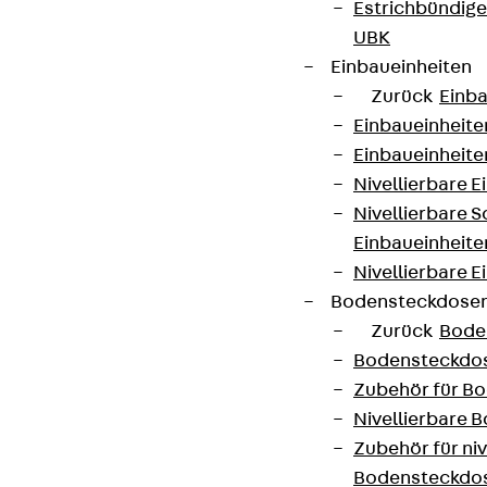
Estrichbündig
UBK
Einbaueinheiten
Zurück
Einba
Einbaueinheite
Einbaueinheite
Partner von Anfang bis Zukunft.
Nivellierbare 
Nivellierbare 
Einbaueinheite
Nivellierbare E
Bodensteckdose
AGB
Zurück
Bode
Cookie-Einstellungen
Bodensteckdo
Hinweisgebersystem
Zubehör für B
Nivellierbare
Datenschutz
Zubehör für niv
Impressum
Bodensteckdo