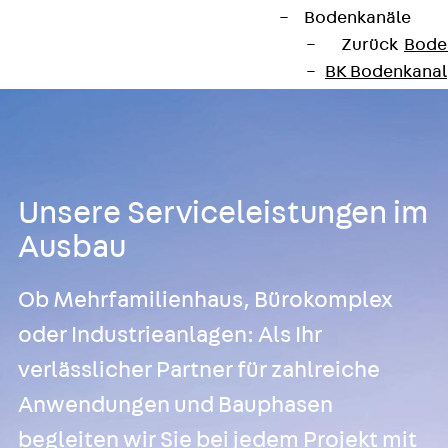
Bodenkanäle
Zurück
Bode
BK Bodenkanal
KLK Kleinkanal 
Bodenkanal-Fo
Bodenkanal-De
Bodenkanal-Z
Unsere Serviceleistungen im
Kabelschellen
Zurück
Kabe
Ausbau
AC Kabelschel
H Kabelschelle
Ob Mehrfamilienhaus, Bürokomplex
S Kabelschelle
oder Industrieanlagen: Als Ihr
B Kabelschelle
verlässlicher Partner für zahlreiche
U Kabelschelle
RU Kabelschel
Anwendungen und Bauphasen
W Kabelschell
begleiten wir Sie bei jedem Projekt mit