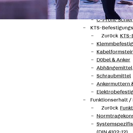
I-Stiel-System
PUK-STRUT-Mo
C-Profil-Schie
KTS-Befestigung
Zurück
KTS-
Klemmbefesti
Kabelformstei
Kontakt
Dübel & Anker
Abhängemittel
contact@pohlcon.com
Schraubmittel
Ankermuttern 
+49 30 68283-04
Elektrobefesti
Funktionserhalt 
Zurück
Funkt
Normtragekonst
Systemspezifis
(DIN 4102-12)