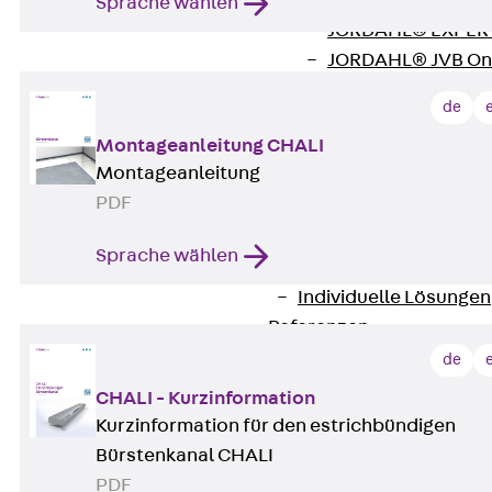
Zurück
Softwar
Sprache wählen
JORDAHL® EXPERT
JORDAHL® JVB Onl
ISOCHECK
de
ISODESIGN
Montageanleitung CHALI
FERBOX®-DESIGN 
Montageanleitung
CAD und BIM
PDF
Services
Zurück
Services
Sprache wählen
Beratung, Planung, K
Individuelle Lösungen
Referenzen
Ausbau
de
Zurück
Ausbau
CHALI - Kurzinformation
Produkte
Kurzinformation für den estrichbündigen
Zurück
Produkte
Bürstenkanal CHALI
Kabeltragsysteme
PDF