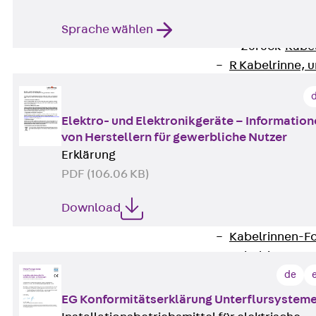
Zurück
Kabeltr
Kabelrinnen
Sprache wählen
Zurück
Kabe
R Kabelrinne, 
RS Kabelrinne,
RG Kabelrinne,
Elektro- und Elektronikgeräte – Informatio
RGM Kabelrinne
von Herstellern für gewerbliche Nutzer
RGS Kabelrinne
Erklärung
RGL Kabelrinne
PDF (106.06 KB)
löschwasserdu
RI Installation
Download
RIS Installatio
Kabelrinnen-Fo
Kabelrinnen-D
Kabelrinnen-Z
de
Gitterbahnen
EG Konformitätserklärung Unterflursystem
Zurück
Gitt