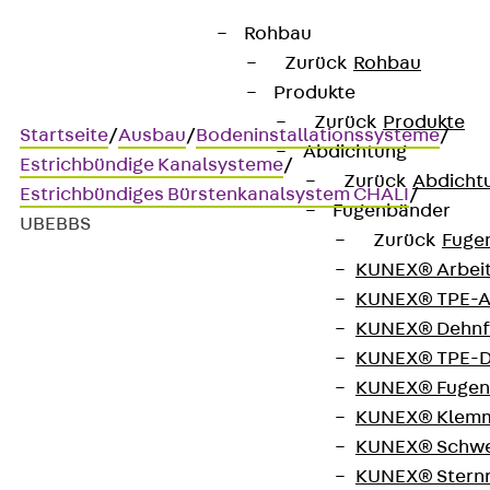
Rohbau
Zurück
Rohbau
Produkte
Zurück
Produkte
Startseite
/
Ausbau
/
Bodeninstallationssysteme
/
Abdichtung
Estrichbündige Kanalsysteme
/
Zurück
Abdicht
Estrichbündiges Bürstenkanalsystem CHALI
/
Fugenbänder
UBEBBS
Zurück
Fuge
KUNEX® Arbei
KUNEX® TPE-A
UBEBBS
KUNEX® Dehnf
KUNEX® TPE-D
Befestigungsset
KUNEX® Fugen
KUNEX® Klem
Brandschutzschott CHALI
KUNEX® Schwe
KUNEX® Stern