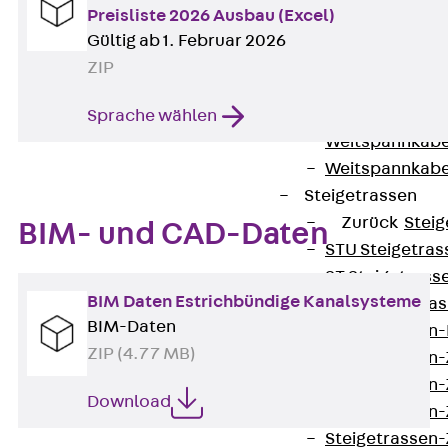
WL Weitspannka
Preisliste 2026 Ausbau (Excel)
WPR Weitspann
Gültig ab 1. Februar 2026
WLR Weitspann
ZIP
Weitspannkabel
Weitspannkabe
Sprache wählen
Weitspannkabe
Weitspannkab
Steigetrassen
Zurück
Steig
BIM- und CAD-Daten
STU Steigetrass
ST Steigetrasse
BIM Daten Estrichbündige Kanalsysteme
LGG Steigetrass
BIM-Daten
Steigetrassen
ZIP (4.77 MB)
Steigetrassen
Steigetrassen
Download
Steigetrassen
Steigetrassen-