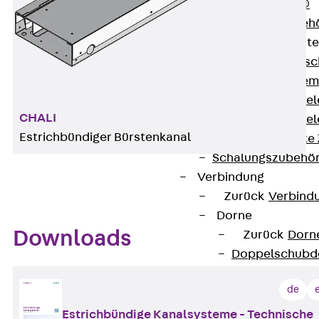
RAPIDOBAT®
Schalrohre Zubeh
Abschalelement
Zurück
Absc
Polystyrolele
Streckmetalle
CHALI
Streckmetalle
Estrichbündiger Bürstenkanal
Abschalelemente
Schalungszubehö
Verbindung
Zurück
Verbind
Dorne
Downloads
Zurück
Dorn
Doppelschubd
Querkraftdorn
de
Verbindungslasc
Zurück
Verb
Estrichbündige Kanalsysteme - Technische