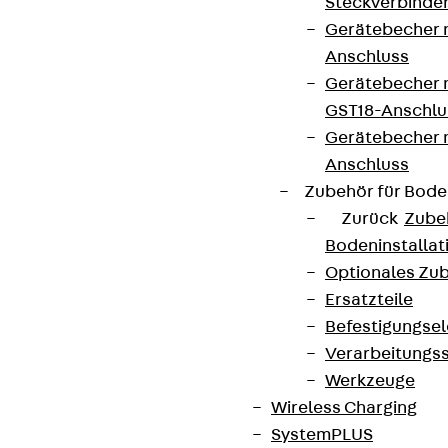
Steckverbinde
Gerätebecher 
Anschluss
Gerätebecher m
GST18-Anschlu
Gerätebecher
Anschluss
Zubehör für Bode
Zurück
Zube
Bodeninstalla
Optionales Zu
Ersatzteile
Befestigungse
Verarbeitungss
Werkzeuge
Wireless Charging
SystemPLUS