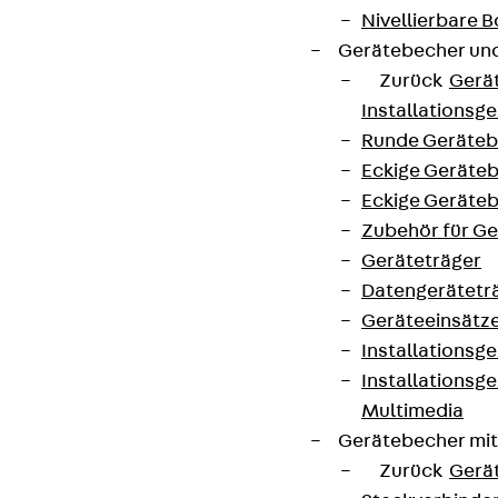
Nivellierbare
Gerätebecher und
Zurück
Gerä
Installationsg
Runde Geräteb
Eckige Geräte
Eckige Geräte
Zubehör für G
Geräteträger
Datengerätetr
Geräteeinsätz
Installationsg
Installationsg
Multimedia
Gerätebecher mi
Zurück
Gerä