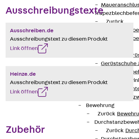
Maueranschlus
Ausschreibungstexte
Trapezblechbefe
Zurück
Trapezblechbe
Ausschreiben.de
Trapezblechbe
Ausschreibungstext zu diesem Produkt
Gerüstschuhe
Link öffnen
Zurück
Gerü
Gerüstschuhe 
Befestigungszube
Heinze.de
Kantenschutzwin
Ausschreibungstext zu diesem Produkt
Zurück
Kant
Link öffnen
Kantenschutzw
Bewehrung
Zurück
Bewehr
Durchstanzbewe
Zubehör
Zurück
Durc