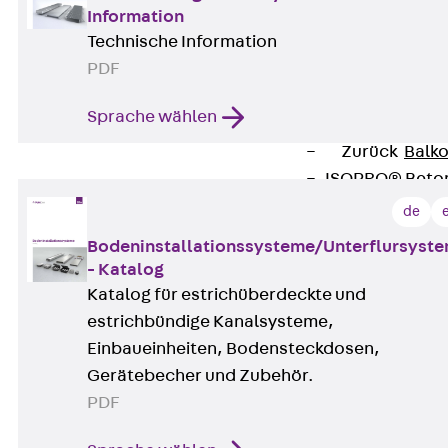
Information
Verbindungsla
Technische Information
Verbindungszube
PDF
Wärmedämmung
Zurück
Wärmed
Sprache wählen
Balkondämmele
Zurück
Balk
ISOPRO® Beto
ISOPRO® 120 B
de
ISOPRO® 80/12
Bodeninstallationssysteme/Unterflursyst
ISOPRO® 80/12
- Katalog
Mauerfußelemen
Katalog für estrichüberdeckte und
Zurück
Maue
estrichbündige Kanalsysteme,
ISOMUR®
Einbaueinheiten, Bodensteckdosen,
Digitale Lösungen
Gerätebecher und Zubehör.
Zurück
Digitale Lö
PDF
Software