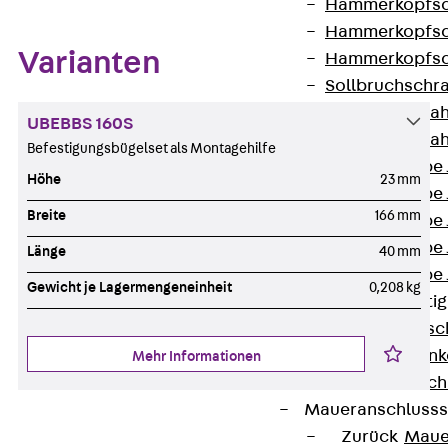
Hammerkopfsc
Hammerkopfsc
Varianten
Hammerkopfsc
Sollbruchschr
Doppelkerbzah
UBEBBS 160S
Doppelkerbzah
Befestigungsbügelset als Montagehilfe
Zahnschraube 
Höhe
23 mm
Zahnschraube 
Breite
166 mm
Zahnschraube 
Zahnschraube
Länge
40 mm
Zahnschraube 
Gewicht je Lagermengeneinheit
0,208 kg
Anschlagbefesti
Zurück
Ansc
Liftschachtank
Mehr Informationen
Liftschachtsch
Maueranschlusss
Zurück
Maue