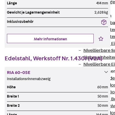
Estrichbündig
Länge
414 mm
UBK
Gewicht je Lagermengeneinheit
2,628 kg
Einbaueinheiten
Inklusivzubehör
Zurück
Einba
Einbaueinheite
Einbaueinheite
Mehr Informationen
Nivellierbare 
Nivellierbare 
Einbaueinheite
Edelstahl, Werkstoff Nr. 1.4301 (V2A)
Nivellierbare E
Bodensteckdose
RIA 60-05E
Zurück
Bode
Installationsrinnenabzweig
Bodensteckdo
Höhe
60 mm
Zubehör für B
Breite 1
50 mm
Nivellierbare
Breite 2
50 mm
Zubehör für niv
Bodensteckdo
Länge
164 mm