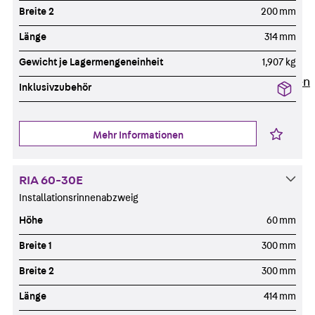
Newsletter
Breite 2
200 mm
Presse
Länge
314 mm
Karriere
Gewicht je Lagermengeneinheit
1,907 kg
Zurück
Karriere
Stellenausschreibungen
Inklusivzubehör
Unsere Standorte
Benefits
Mehr Informationen
RIA 60-30E
Installationsrinnenabzweig
Höhe
60 mm
Breite 1
300 mm
Breite 2
300 mm
Länge
414 mm