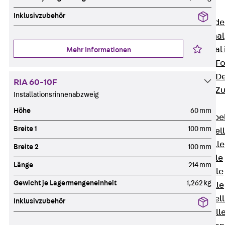
Bodenkanäle
Inklusivzubehör
Zurück
Bode
BK Bodenkanal
KLK Kleinkanal 
Mehr Informationen
Bodenkanal-Fo
Bodenkanal-De
RIA 60-10F
Bodenkanal-Z
Installationsrinnenabzweig
Kabelschellen
Höhe
60 mm
Zurück
Kabe
Breite 1
100 mm
AC Kabelschel
H Kabelschelle
Breite 2
100 mm
S Kabelschelle
Länge
214 mm
B Kabelschelle
Gewicht je Lagermengeneinheit
1,262 kg
U Kabelschelle
RU Kabelschel
Inklusivzubehör
W Kabelschell