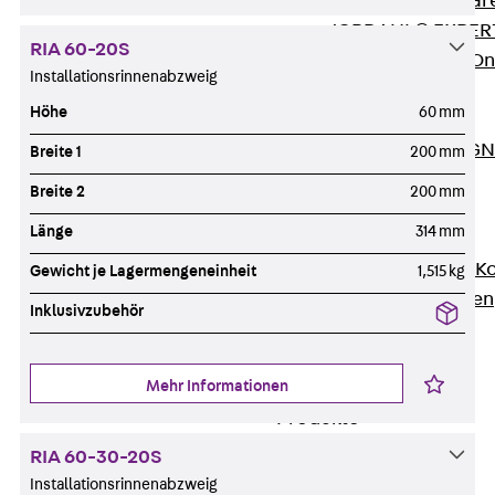
Zurück
Softwar
JORDAHL® EXPERT
RIA 60-20S
JORDAHL® JVB Onl
Installationsrinnenabzweig
ISOCHECK
Höhe
60 mm
ISODESIGN
FERBOX®-DESIGN 
Breite 1
200 mm
CAD und BIM
Breite 2
200 mm
Services
Länge
314 mm
Zurück
Services
Beratung, Planung, K
Gewicht je Lagermengeneinheit
1,515 kg
Individuelle Lösungen
Inklusivzubehör
Referenzen
Ausbau
Mehr Informationen
Zurück
Ausbau
Produkte
Zurück
Produkte
RIA 60-30-20S
Kabeltragsysteme
Installationsrinnenabzweig