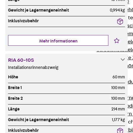
RAPIDOBAT®
Schalrohre Zubeh
Gewicht je Lagermengeneinheit
0,994 kg
Abschalelement
Inklusivzubehör
Zurück
Absc
Polystyrolele
Mehr Informationen
Streckmetalle
Streckmetalle
Abschalelemente
RIA 60-10S
Schalungszubehö
Installationsrinnenabzweig
Verbindung
Höhe
60 mm
Zurück
Verbind
Breite 1
100 mm
Dorne
Zurück
Dorn
Breite 2
100 mm
Doppelschubd
Länge
214 mm
Querkraftdorn
Gewicht je Lagermengeneinheit
1,177 kg
Verbindungslasc
Zurück
Verb
Inklusivzubehör