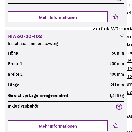
Verbindungsla
Verbindungszube
Mehr Informationen
Wärmedämmung
Zurück
Wärmed
RIA 60-20-10S
Balkondämmele
Installationsrinnenabzweig
Zurück
Balk
ISOPRO® Beto
Höhe
60 mm
ISOPRO® 120 B
Breite 1
200 mm
ISOPRO® 80/12
Breite 2
100 mm
ISOPRO® 80/12
Mauerfußelemen
Länge
214 mm
Zurück
Maue
Gewicht je Lagermengeneinheit
1,388 kg
ISOMUR®
Inklusivzubehör
Digitale Lösungen
Zurück
Digitale Lö
Software
Mehr Informationen