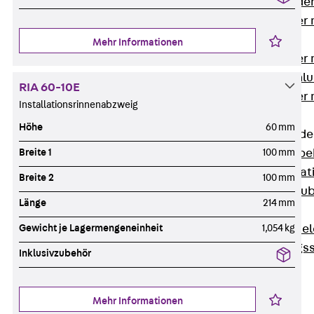
Steckverbinde
Gerätebecher 
Anschluss
Mehr Informationen
Gerätebecher m
GST18-Anschlu
RIA 60-10E
Gerätebecher
Installationsrinnenabzweig
Anschluss
Höhe
60 mm
Zubehör für Bode
Breite 1
100 mm
Zurück
Zube
Bodeninstalla
Breite 2
100 mm
Optionales Zu
Länge
214 mm
Ersatzteile
Gewicht je Lagermengeneinheit
1,054 kg
Befestigungse
Verarbeitungss
Inklusivzubehör
Werkzeuge
Wireless Charging
Mehr Informationen
SystemPLUS