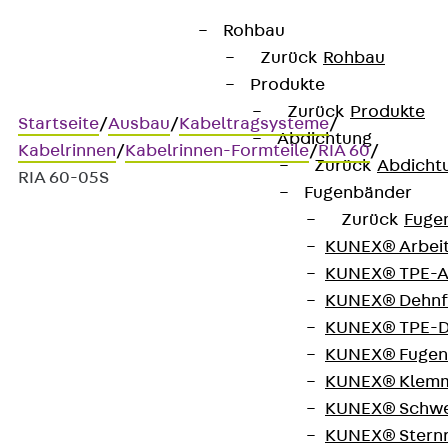
Rohbau
Zurück
Rohbau
Produkte
Zurück
Produkte
Startseite
/
Ausbau
/
Kabeltragsysteme
/
Abdichtung
Kabelrinnen
/
Kabelrinnen-Formteile
/
RIA 60
/
Zurück
Abdicht
RIA 60-05S
Fugenbänder
Zurück
Fuge
KUNEX® Arbei
Art.-Nr. RIA 60-05S
KUNEX® TPE-A
Installationsrinnenabzweig
KUNEX® Dehnf
KUNEX® TPE-D
Installationskabelrinnen-
KUNEX® Fugen
KUNEX® Klem
Abzweig, Höhe = 60 mm
KUNEX® Schwe
KUNEX® Stern