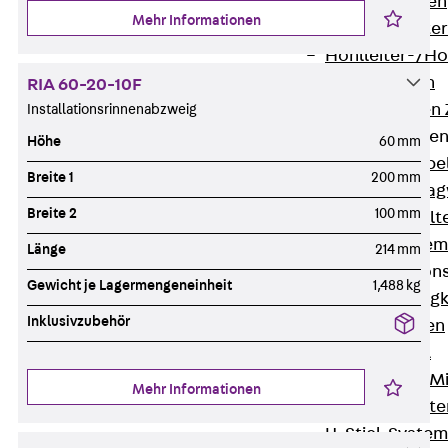
HK Kabelhaken
Mehr Informationen
KH Kabelhalter
Hohlleiter-/H
Kabelwannen
RIA 60-20-10F
Kabelschellen
Installationsrinnenabzweig
Kabeltragwanne
Höhe
60 mm
Zurück
Kabe
Breite 1
200 mm
KTW Kabeltra
Breite 2
100 mm
KBH Kabelhalt
Schutzrohrsyste
Länge
214 mm
Tragkonstruktio
Gewicht je Lagermengeneinheit
1,488 kg
Zurück
Trag
Inklusivzubehör
Wandkonsolen
Deckenbügel
Zentral- und 
Mehr Informationen
W-Profil-Syst
U-Stiel-System