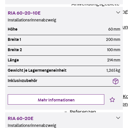
Anwendungsgebiete
Zurück
Anwendung
RIA 60-20-10E
Industrieanlagen
Installationsrinnenabzweig
Bodengeführte Leitu
Höhe
60 mm
Rechenzentrum
Breite 1
200 mm
Tunnel
Breite 2
100 mm
Funktionserhalt
Dachflächen
Länge
214 mm
Services
Gewicht je Lagermengeneinheit
1,265 kg
Zurück
Services
Inklusivzubehör
CAD und BIM
Montage
Beratung, Planung, K
Mehr Informationen
Individuelle Lösungen
Referenzen
RIA 60-20E
Referenzen
Installationsrinnenabzweig
Downloads