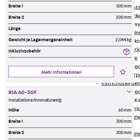
Breite 1
300 mm
Fluchtweginsta
Zwischendecke
Breite 2
200 mm
Bodeninstallations
Länge
Zurück
Bodenin
Gewicht je Lagermengeneinheit
2,044 kg
Estrichüberdeck
Zurück
Estr
Inklusivzubehör
Kanalsysteme
Estrichüberde
Mehr Informationen
Schalungskörp
Estrichüberde
Estrichüberde
RIA 60-30F
Estrichbündige 
Installationsrinnenabzweig
Zurück
Estr
Höhe
60 mm
Estrichbündig
Breite 1
300 mm
CHALI
Breite 2
300 mm
Estrichbündig