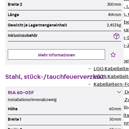
Breite 2
300 mm
G Gitterbahn, 
GI Gitterbahn,
Länge
414 mm
GTD Gitterkabe
Gewicht je Lagermengeneinheit
2,453 kg
GTDW Gitterkab
Inklusivzubehör
Gitterbahnen-
Gitterbahnen-
Kabelleitern
Mehr Informationen
Zurück
Kabel
LGG Kabelleiter
Stahl, stück-/tauchfeuerverzinkt
LGGS Kabelleite
Kabelleitern-F
Kabelleitern-D
RIA 60-05F
Kabelleitern-
Installationsrinnenabzweig
Weitspannkabel
Höhe
60 mm
Zurück
Weit
Breite 1
50 mm
WPL Weitspann