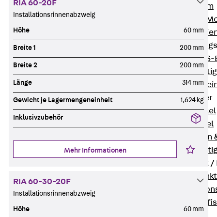
RIA 60-20F
I-Stiel-System
Installationsrinnenabzweig
PUK-STRUT-Mo
Höhe
60 mm
C-Profil-Schie
KTS-Befestigung
Breite 1
200 mm
Zurück
KTS-
Breite 2
200 mm
Klemmbefesti
Länge
314 mm
Kabelformstei
Dübel & Anker
Gewicht je Lagermengeneinheit
1,624 kg
Abhängemittel
Inklusivzubehör
Schraubmittel
Ankermuttern 
Elektrobefesti
Mehr Informationen
Funktionserhalt 
Zurück
Funkt
RIA 60-30-20F
Normtragekonst
Installationsrinnenabzweig
Systemspezifis
Höhe
60 mm
(DIN 4102-12)