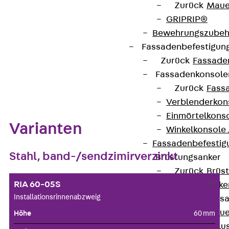
Zurück
Maue
Datenblatt herunterladen
GRIPRIP®
Bewehrungszubeh
Fassadenbefestigun
Zurück
Fassade
Fassadenkonsol
Zum Abschnitt navigieren
Zurück
Fass
Verblenderkon
Einmörtelkons
Varianten
Winkelkonsole 
Fassadenbefestig
Stahl, band-/sendzimirverzinkt
Brüstungsanker
Zurück
Brüs
RIA 60-05S
Brüstungsanke
Installationsrinnenabzweig
Maueranschluss
Zurück
Maue
Höhe
60 mm
Maueranschlu