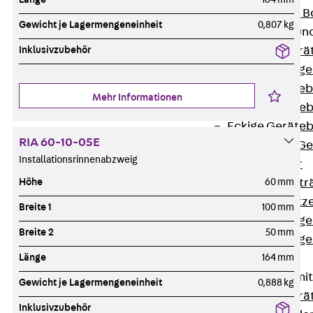
Nivellierbare
Gewicht je Lagermengeneinheit
0,807 kg
Gerätebecher und
Inklusivzubehör
Zurück
Gerä
Installationsg
Runde Geräteb
Mehr Informationen
Eckige Geräte
Eckige Geräte
RIA 60-10-05E
Zubehör für G
Installationsrinnenabzweig
Geräteträger
Höhe
60 mm
Datengerätetr
Geräteeinsätz
Breite 1
100 mm
Installationsg
Breite 2
50 mm
Installationsg
Länge
164 mm
Multimedia
Gerätebecher mi
Gewicht je Lagermengeneinheit
0,888 kg
Zurück
Gerä
Inklusivzubehör