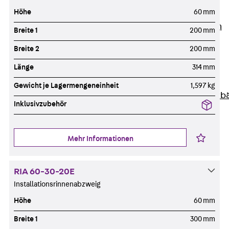
Höhe
60 mm
Unternehmen
Zurück
Unternehmen
Breite 1
200 mm
Über PohlCon
Breite 2
200 mm
Werte & Philosophie
Länge
314 mm
Service & Qualität
Unsere Geschichte
Gewicht je Lagermengeneinheit
1,597 kg
Mitgliedschaften & Verb
Inklusivzubehör
Aktuelles
Zurück
Aktuelles
News
Mehr Informationen
Events
Kontakt
RIA 60-30-20E
Zurück
Kontakt
Installationsrinnenabzweig
Ansprechpersonen
Höhe
60 mm
Technische Beratung
Breite 1
300 mm
Standorte