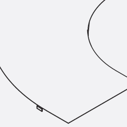
Hammerkopfschraube JH
Sollbruchschraube JH-SB
Doppelkerbzahnschraube JKB
Doppelkerbzahnschraube JKC
Zahnschraube JXB
Zahnschraube JXD
Zahnschraube JXE
Zahnschraube JXH
Zahnschraube JZS
Anschlagbefestigungen
Zurück
Anschlagbefestigunge
Liftschachtanker JLF
Liftschachtschlinge JLS
Maueranschlussschienen
Zurück
Maueranschlussschie
Maueranschlussschiene KT
Trapezblechbefestigungsschienen