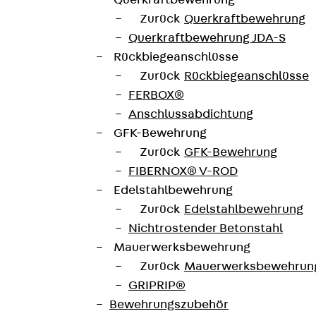
Querkraftbewehrung
im Freien eingesetzt werden, sind zusätzliche Sicherun
Zurück
Querkraftbewehrung
 Korrosionsanforderungen unterschiedlichster Anwendun
Querkraftbewehrung JDA-S
Rückbiegeanschlüsse
LIBD 60E4
Breite
Zurück
Rückbiegeanschlüsse
FERBOX®
1,25 mm
Winkel
Anschlussabdichtung
GFK-Bewehrung
8,240 kg
Zurück
GFK-Bewehrung
FIBERNOX® V-ROD
Datenblatt herunterladen
te
Edelstahlbewehrung
Zurück
Edelstahlbewehrung
Nichtrostender Betonstahl
Mauerwerksbewehrung
Zurück
Mauerwerksbewehrun
GRIPRIP®
Bewehrungszubehör