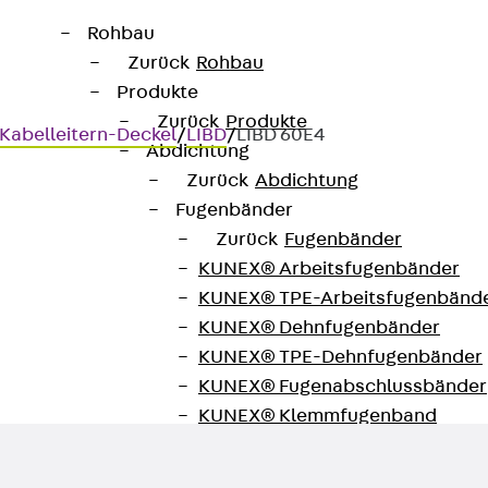
Rohbau
Zurück
Rohbau
Produkte
Zurück
Produkte
Kabelleitern-Deckel
/
LIBD
/
LIBD 60E4
Abdichtung
Zurück
Abdichtung
Fugenbänder
Zurück
Fugenbänder
kel
KUNEX® Arbeitsfugenbänder
KUNEX® TPE-Arbeitsfugenbänd
el
KUNEX® Dehnfugenbänder
KUNEX® TPE-Dehnfugenbänder
KUNEX® Fugenabschlussbänder
KUNEX® Klemmfugenband
KUNEX® Schweißkonstruktionen
KUNEX® Sternrohr