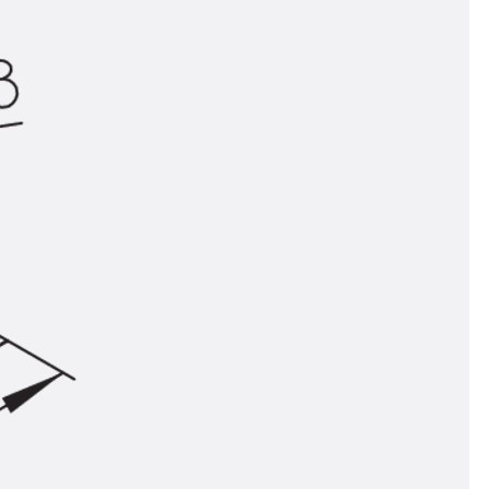
ör
ng