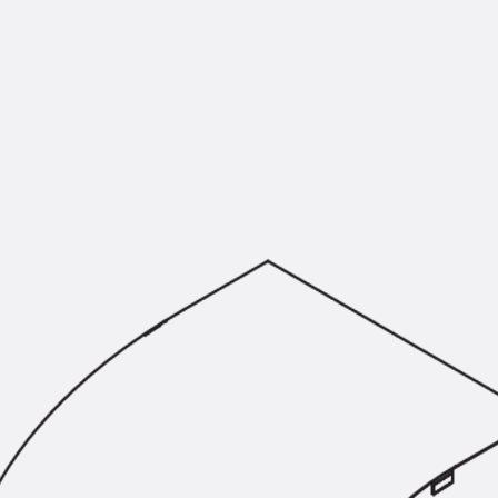
Montageschiene JM K
Montageschiene JML K, gelocht
Montageschiene JXM W, gezahn
Montageschiene JZM K, gezahnt
Montageschiene JZML K, gezahnt
Geländerbefestigungsschienen
Zurück
Geländerbefestigungs
Geländerbefestigungsschiene J
Spezialschrauben
Zurück
Spezialschrauben
Hakenkopfschraube JA
Hakenkopfschraube JB
Sollbruchschraube JB-SB
Hakenkopfschraube JC
Hammerkopfschraube JD
Hammerkopfschraube JG