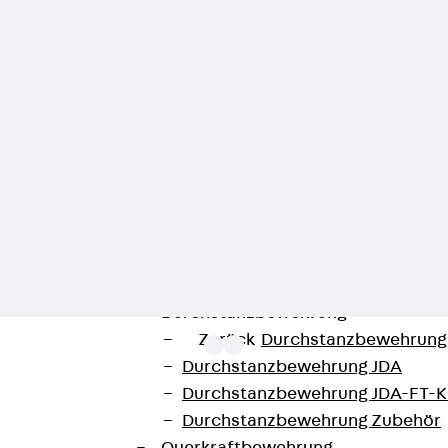
Zurück
Trapezblechbefestigu
Trapezblechbefestigungsschien
Gerüstschuhe
Zurück
Gerüstschuhe
Gerüstschuhe JG
Befestigungszubehör
Kantenschutzwinkel
Zurück
Kantenschutzwinkel
Kantenschutzwinkel JKW
Bewehrung
Zurück
Bewehrung
Durchstanzbewehrung
Zurück
Durchstanzbewehrung
Durchstanzbewehrung JDA
Durchstanzbewehrung JDA-FT-K
Durchstanzbewehrung Zubehör
ür Kabelleiter-Innenbögen und schützen sie vor äußeren