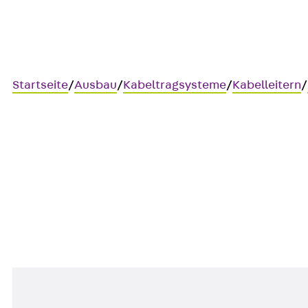
Startseite
/
Ausbau
/
Kabeltragsysteme
/
Kabelleitern
/
Art.-Nr. LIBD 60E4
Kabelleiter-Innenbogen-Dec
Kabelleiter-Innenbogen-Deck