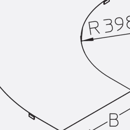
SECUFLEX®
Frischbetonverbundsysteme Zubeh
Rohrdurchführungen
Zurück
Rohrdurchführungen
PENTAFLEX® Transwand
PENTAFLEX® Futterrohr
PENTAFLEX® Bodendurchführu
PENTAFLEX® Bodenablauf
Rohrdurchführungen Zubehör
Quellbänder
Zurück
Quellbänder
SWELLFLEX®
Quellbänder Zubehör
Injektionsschläuche
Zurück
Injektionsschläuche
PLURAFLEX®