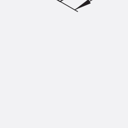
Injektionsschläuche Zubehör
Injektionsschläuche Sets
Befestigung
Zurück
Befestigung
Ankerschienen
Zurück
Ankerschienen
Ankerschiene JSA K
Ankerschiene JTA W
Ankerschiene JTA K
Ankerschiene JTA RT W
Ankerschiene JTA RF W
Ankerschiene JXA W, gezahnt
Ankerschiene JXA PC W, gezahnt
Ankerschiene JZA K, gezahnt
Montageschienen
Zurück
Montageschienen
Montageschiene JM W