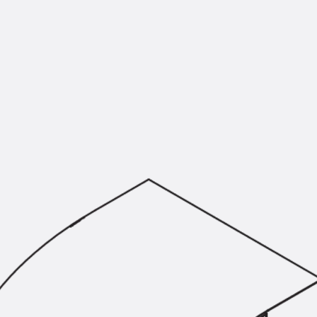
KUNEX® Mauerkragen
KUNEX® ABS Abschalelemente
Fugenbänder Zubehör
Fugenbleche
Zurück
Fugenbleche
PENTAFLEX KB®
PENTAFLEX KB® Agrar
PENTAFLEX® FBA
PENTAFLEX® ABS
PENTAFLEX® OBS
PENTAFLEX® FTS
PENTAFLEX® STK
PENTAFLEX® OPTI-Mauerstärke
PENTAFLEX® Modul
Fugenbleche Zubehör
Frischbetonverbundsysteme
Zurück
Frischbetonverbunds