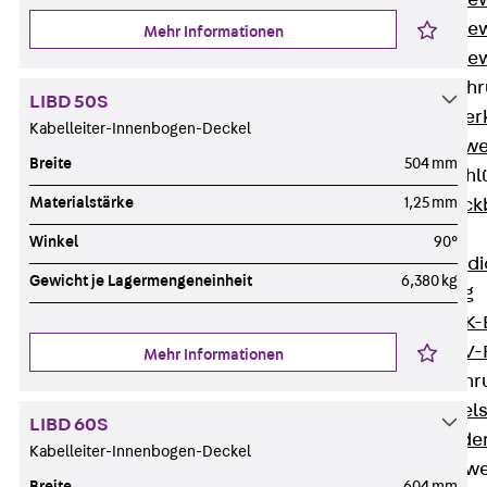
Durchstanzbe
Durchstanzbew
Mehr Informationen
Durchstanzbe
Querkraftbeweh
LIBD 50S
Zurück
Quer
Kabelleiter-Innenbogen-Deckel
Querkraftbewe
Breite
504 mm
Rückbiegeanschl
Materialstärke
1,25 mm
Zurück
Rück
FERBOX®
Winkel
90°
Anschlussabdi
Gewicht je Lagermengeneinheit
6,380 kg
GFK-Bewehrung
Zurück
GFK-
FIBERNOX® V
Mehr Informationen
Edelstahlbewehr
Zurück
Edel
LIBD 60S
Nichtrostender
Kabelleiter-Innenbogen-Deckel
Mauerwerksbew
Breite
604 mm