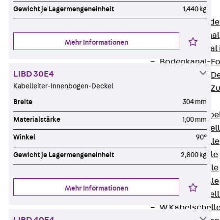
Bodenkanäle
Gewicht je Lagermengeneinheit
1,440 kg
Zurück
Bode
BK Bodenkanal
Mehr Informationen
KLK Kleinkanal 
Bodenkanal-Fo
LIBD 30E4
Bodenkanal-De
Kabelleiter-Innenbogen-Deckel
Bodenkanal-Z
Kabelschellen
Breite
304 mm
Zurück
Kabe
Materialstärke
1,00 mm
AC Kabelschel
Winkel
90°
H Kabelschelle
S Kabelschelle
Gewicht je Lagermengeneinheit
2,800 kg
B Kabelschelle
U Kabelschelle
Mehr Informationen
RU Kabelschel
W Kabelschell