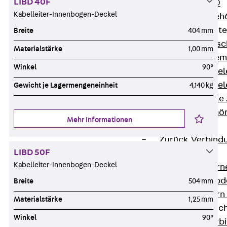
LIBD 40F
RAPIDOBAT®
Kabelleiter-Innenbogen-Deckel
Schalrohre Zubeh
Abschalelement
Breite
404 mm
Zurück
Absc
Materialstärke
1,00 mm
Polystyrolele
Winkel
90°
Streckmetalle
Streckmetalle
Gewicht je Lagermengeneinheit
4,140 kg
Abschalelemente
Schalungszubehö
Mehr Informationen
Verbindung
Zurück
Verbind
LIBD 50F
Dorne
Kabelleiter-Innenbogen-Deckel
Zurück
Dorn
Doppelschubd
Breite
504 mm
Querkraftdorn
Materialstärke
1,25 mm
Verbindungslasc
Winkel
90°
Zurück
Verb