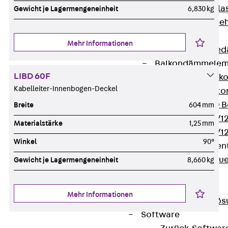
Verbindungsla
Gewicht je Lagermengeneinheit
6,830 kg
Verbindungszube
Wärmedämmung
Mehr Informationen
Zurück
Wärmed
Balkondämmele
LIBD 60F
Zurück
Balk
Kabelleiter-Innenbogen-Deckel
ISOPRO® Beto
ISOPRO® 120 B
Breite
604 mm
ISOPRO® 80/12
Materialstärke
1,25 mm
ISOPRO® 80/12
Winkel
90°
Mauerfußelemen
Zurück
Maue
Gewicht je Lagermengeneinheit
8,660 kg
ISOMUR®
Digitale Lösungen
Mehr Informationen
Zurück
Digitale Lö
Software