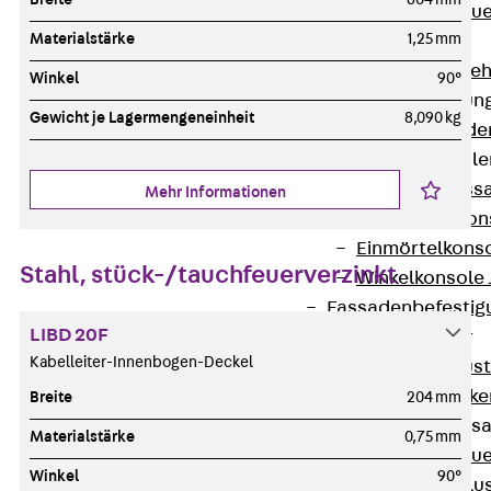
Zurück
Maue
Materialstärke
1,25 mm
GRIPRIP®
Bewehrungszubeh
Winkel
90°
Fassadenbefestigun
Gewicht je Lagermengeneinheit
8,090 kg
Zurück
Fassade
Fassadenkonsol
Zurück
Fass
Mehr Informationen
Verblenderkon
Einmörtelkons
Stahl, stück-/tauchfeuerverzinkt
Winkelkonsole 
Fassadenbefestig
LIBD 20F
Brüstungsanker
Kabelleiter-Innenbogen-Deckel
Zurück
Brüs
Brüstungsanke
Breite
204 mm
Maueranschluss
Materialstärke
0,75 mm
Zurück
Maue
Winkel
90°
Maueranschlu