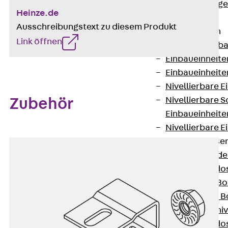
Estrichbündig
Heinze.de
UBK
Ausschreibungstext zu diesem Produkt
Einbaueinheiten
Link öffnen
Zurück
Einba
Einbaueinheite
Einbaueinheite
Nivellierbare 
Nivellierbare 
Zubehör
Einbaueinheite
Nivellierbare E
Bodensteckdose
Zurück
Bode
Bodensteckdo
Zubehör für B
Nivellierbare
Zubehör für niv
Bodensteckdo