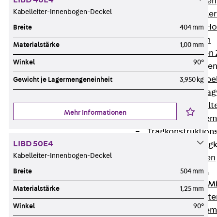
LIBD 40E4
HK Kabelhaken
Kabelleiter-Innenbogen-Deckel
KH Kabelhalter
Hohlleiter-/H
Breite
404 mm
Kabelwannen
Materialstärke
1,00 mm
Kabelschellen
Winkel
90°
Kabeltragwanne
Zurück
Kabe
Gewicht je Lagermengeneinheit
3,950 kg
KTW Kabeltra
KBH Kabelhalt
Mehr Informationen
Schutzrohrsyste
Tragkonstruktio
LIBD 50E4
Zurück
Trag
Kabelleiter-Innenbogen-Deckel
Wandkonsolen
Deckenbügel
Breite
504 mm
Zentral- und 
Materialstärke
1,25 mm
W-Profil-Syst
Winkel
90°
U-Stiel-System