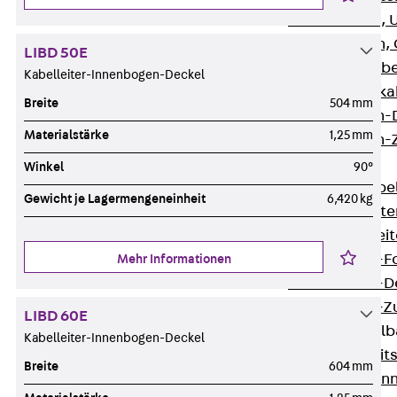
G Gitterbahn, 
GI Gitterbahn,
LIBD 50E
GTD Gitterkabe
Kabelleiter-Innenbogen-Deckel
GTDW Gitterkab
Breite
504 mm
Gitterbahnen-
Materialstärke
1,25 mm
Gitterbahnen-
Kabelleitern
Winkel
90°
Zurück
Kabel
Gewicht je Lagermengeneinheit
6,420 kg
LGG Kabelleiter
LGGS Kabelleite
Kabelleitern-F
Mehr Informationen
Kabelleitern-D
Kabelleitern-
LIBD 60E
Weitspannkabel
Kabelleiter-Innenbogen-Deckel
Zurück
Weit
Breite
604 mm
WPL Weitspann