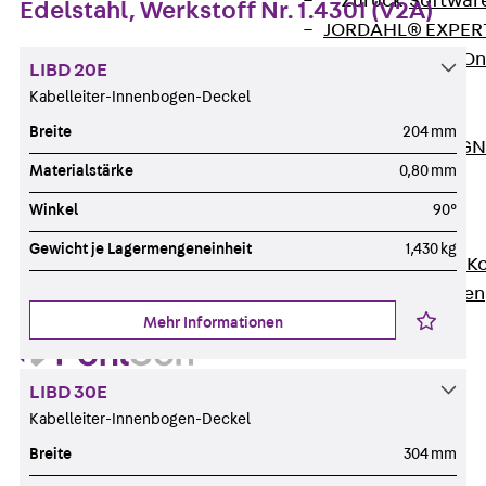
Zurück
Softwar
Edelstahl, Werkstoff Nr. 1.4301 (V2A)
JORDAHL® EXPERT
JORDAHL® JVB Onl
LIBD 20E
ISOCHECK
Kabelleiter-Innenbogen-Deckel
ISODESIGN
Breite
204 mm
FERBOX®-DESIGN 
Materialstärke
0,80 mm
CAD und BIM
Services
Winkel
90°
Zurück
Services
Gewicht je Lagermengeneinheit
1,430 kg
Beratung, Planung, K
Individuelle Lösungen
Referenzen
Mehr Informationen
Ausbau
Zurück
Ausbau
LIBD 30E
Produkte
Kabelleiter-Innenbogen-Deckel
Zurück
Produkte
Breite
304 mm
Kabeltragsysteme