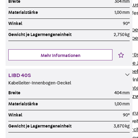
Breite
304 mm
Maueranschlus
Materialstärke
1,00 mm
Trapezblechbefe
Zurück
Winkel
90°
Trapezblechbe
Gewicht je Lagermengeneinheit
2,750 kg
Trapezblechbe
Gerüstschuhe
Zurück
Gerü
Mehr Informationen
Gerüstschuhe 
Befestigungszube
LIBD 40S
Kantenschutzwin
Kabelleiter-Innenbogen-Deckel
Zurück
Kant
Breite
404 mm
Kantenschutzw
Materialstärke
1,00 mm
Bewehrung
Zurück
Bewehr
Winkel
90°
Durchstanzbewe
Gewicht je Lagermengeneinheit
3,870 kg
Zurück
Durc