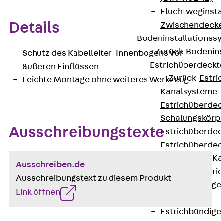
Fluchtweginsta
Details
Zwischendecke
Bodeninstallations
Zurück
Bodenin
Schutz des Kabelleiter-Innenbogens vor
Estrichüberdeck
äußeren Einflüssen
Zurück
Estr
Leichte Montage ohne weiteres Werkzeug
Kanalsysteme
Estrichüberde
Schalungskörp
Ausschreibungstexte
Estrichüberde
Estrichüberde
Estrichbündige 
Ausschreiben.de
Zurück
Estr
Ausschreibungstext zu diesem Produkt
Estrichbündig
Link öffnen
CHALI
Estrichbündig