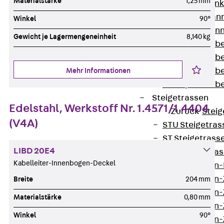
Materialstärke
1,25 mm
WL Weitspannka
WPR Weitspann
Winkel
90°
WLR Weitspann
Gewicht je Lagermengeneinheit
8,140 kg
Weitspannkabel
Weitspannkabe
Weitspannkabe
Mehr Informationen
Weitspannkab
Steigetrassen
Edelstahl, Werkstoff Nr. 1.4571/1.4404
Zurück
Steig
(V4A)
STU Steigetrass
ST Steigetrasse
LIBD 20E4
LGG Steigetrass
Kabelleiter-Innenbogen-Deckel
Steigetrassen
Steigetrassen
Breite
204 mm
Steigetrassen
Materialstärke
0,80 mm
Steigetrassen
Winkel
90°
Steigetrassen-