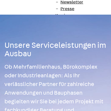
Newsletter
Presse
Karriere
Zurück
Karriere
Stellenausschreibungen
Unsere Standorte
Benefits
Unsere Serviceleistungen im
Ausbau
Ob Mehrfamilienhaus, Bürokomplex
oder Industrieanlagen: Als Ihr
verlässlicher Partner für zahlreiche
Anwendungen und Bauphasen
begleiten wir Sie bei jedem Projekt mit
fachkundiger Beratung und