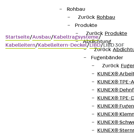
Rohbau
Zurück
Rohbau
Produkte
Zurück
Produkte
Startseite
/
Ausbau
/
Kabeltragsysteme
/
Abdichtung
Kabelleitern
/
Kabelleitern-Deckel
/
LIBD
/
LIBD 30F
Zurück
Abdicht
Fugenbänder
Zurück
Fuge
Art.-Nr. LIBD 30F
KUNEX® Arbei
Kabelleiter-Innenbogen-
KUNEX® TPE-A
Deckel
KUNEX® Dehnf
KUNEX® TPE-D
KUNEX® Fugen
Kabelleiter-Innenbogen-
KUNEX® Klem
Deckel
KUNEX® Schwe
KUNEX® Stern