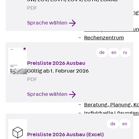
Anwendungsgebiete
PDF
Zurück
Anwendung
Industrieanlagen
Sprache wählen
Bodengeführte Leitu
Rechenzentrum
Tunnel
de
en
ru
Funktionserhalt
Dachflächen
Preisliste 2026 Ausbau
Gültig ab 1. Februar 2026
Services
PDF
Zurück
Services
CAD und BIM
Sprache wählen
Montage
Beratung, Planung, K
Individuelle Lösungen
Referenzen
de
en
Referenzen
Preisliste 2026 Ausbau (Excel)
Downloads