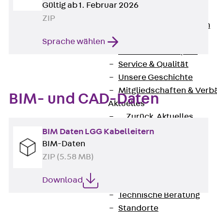
Gültig ab 1. Februar 2026
Unternehmen
ZIP
Zurück
Unternehmen
Über PohlCon
Sprache wählen
Werte & Philosophie
Service & Qualität
Unsere Geschichte
Mitgliedschaften & Verb
BIM- und CAD-Daten
Aktuelles
Zurück
Aktuelles
News
BIM Daten LGG Kabelleitern
Events
BIM-Daten
Kontakt
ZIP (5.58 MB)
Zurück
Kontakt
Download
Ansprechpersonen
Technische Beratung
Standorte