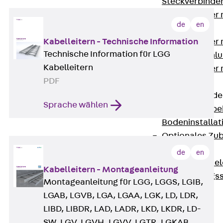
Steckverbinde
Gerätebecher 
de
en
Anschluss
Kabelleitern - Technische Information
Gerätebecher m
Technische Information für LGG
GST18-Anschlu
Kabelleitern
Gerätebecher
PDF
Anschluss
Zubehör für Bode
Sprache wählen
Zurück
Zube
Bodeninstalla
Optionales Zu
Ersatzteile
de
en
Befestigungse
Kabelleitern - Montageanleitung
Verarbeitungss
Montageanleitung für LGG, LGGS, LGIB,
Werkzeuge
LGAB, LGVB, LGA, LGAA, LGK, LD, LDR,
Wireless Charging
LIBD, LIBDR, LAD, LADR, LKD, LKDR, LD-
SystemPLUS
SW, LGV, LGVH, LGVV, LGTR, LGKAB