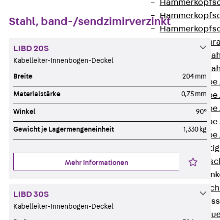
Hammerkopfsc
Hammerkopfsc
Stahl, band-/sendzimirverzinkt
Hammerkopfsc
Sollbruchschr
LIBD 20S
Doppelkerbzah
Kabelleiter-Innenbogen-Deckel
Doppelkerbzah
Breite
204 mm
Zahnschraube 
Materialstärke
0,75 mm
Zahnschraube 
Zahnschraube 
Winkel
90°
Zahnschraube
Gewicht je Lagermengeneinheit
1,330 kg
Zahnschraube 
Anschlagbefesti
Zurück
Ansc
Mehr Informationen
Liftschachtank
Liftschachtsch
LIBD 30S
Maueranschlusss
Kabelleiter-Innenbogen-Deckel
Zurück
Maue