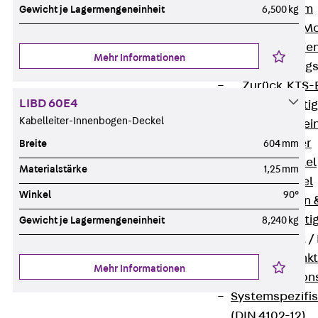
I-Stiel-System
Gewicht je Lagermengeneinheit
6,500 kg
PUK-STRUT-Mo
C-Profil-Schie
Mehr Informationen
KTS-Befestigung
Zurück
KTS-
LIBD 60E4
Klemmbefesti
Kabelleiter-Innenbogen-Deckel
Kabelformstei
Dübel & Anker
Breite
604 mm
Abhängemittel
Materialstärke
1,25 mm
Schraubmittel
Winkel
90°
Ankermuttern 
Elektrobefesti
Gewicht je Lagermengeneinheit
8,240 kg
Funktionserhalt 
Zurück
Funkt
Mehr Informationen
Normtragekonst
Systemspezifis
(DIN 4102-12)