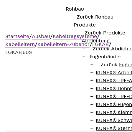
Rohbau
Zurück
Rohbau
Produkte
Zurück
Produkte
Startseite
/
Ausbau
/
Kabeltragsysteme
/
Abdichtung
Kabelleitern
/
Kabelleitern-Zubehör
/
LGKAB
/
Zurück
Abdicht
LGKAB 60S
Fugenbänder
Zurück
Fuge
KUNEX® Arbei
Art.-Nr. LGKAB 60S
KUNEX® TPE-A
Kabelabgangsblech
KUNEX® Dehnf
KUNEX® TPE-D
Kabelleiter-Abgangsblech
KUNEX® Fugen
KUNEX® Klem
KUNEX® Schwe
KUNEX® Stern