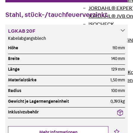
Zurück
Softwar
JORDAHL® EXPERT
Stahl, stück-/tauchfeuerverzinkt
JORDAHL® JVB Onl
ISOCHECK
LGKAB 20F
ISODESIGN
Kabelabgangsblech
FERBOX®-DESIGN 
Höhe
110 mm
CAD und BIM
Services
Breite
140 mm
Zurück
Services
Länge
129 mm
Beratung, Planung, K
Materialstärke
1,50 mm
Individuelle Lösungen
Referenzen
Radius
100 mm
Ausbau
Gewicht je Lagermengeneinheit
0,393 kg
Zurück
Ausbau
Inklusivzubehör
Produkte
Zurück
Produkte
Kabeltragsysteme
Mehr Informationen