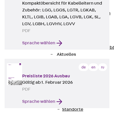
Kompaktübersicht für Kabelleitern und
Unternehmen
Zubehör: LGG, LGGS, LGTR, LGKAB,
Zurück
Unternehmen
KLTL, LGIB, LGAB, LGA, LGVB, LGK, SL,
Über PohlCon
LGV, LGBH, LGVHV, LGVV
Werte & Philosophie
PDF
Service & Qualität
Unsere Geschichte
Sprache wählen
Mitgliedschaften & Verb
Aktuelles
Zurück
Aktuelles
de
en
ru
News
Events
Preisliste 2026 Ausbau
Kontakt
Gültig ab 1. Februar 2026
Zurück
Kontakt
PDF
Ansprechpersonen
Sprache wählen
Technische Beratung
Standorte