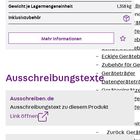
Nivellierbare
Gewicht je Lagermengeneinheit
1,358 kg
Gerätebecher und
Inklusivzubehör
Zurück
Gerä
Installationsg
Mehr Informationen
Runde Geräteb
Eckige Geräte
Eckige Geräte
Zubehör für G
Geräteträger
Ausschreibungstexte
Datengerätetr
Geräteeinsätz
Ausschreiben.de
Installationsg
Ausschreibungstext zu diesem Produkt
Installationsg
Multimedia
Link öffnen
Gerätebecher mi
Zurück
Gerä