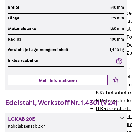
Bodenkanäle
Breite
540 mm
Zurück
Bode
Länge
129 mm
BK Bodenkanal
Materialstärke
1,50 mm
KLK Kleinkanal 
Bodenkanal-Fo
Radius
100 mm
Bodenkanal-De
Gewicht je Lagermengeneinheit
1,440 kg
Bodenkanal-Z
Inklusivzubehör
Kabelschellen
Zurück
Kabe
AC Kabelschel
Mehr Informationen
H Kabelschelle
S Kabelschelle
B Kabelschelle
Edelstahl, Werkstoff Nr. 1.4301 (V2A)
U Kabelschelle
RU Kabelschel
LGKAB 20E
W Kabelschell
Kabelabgangsblech