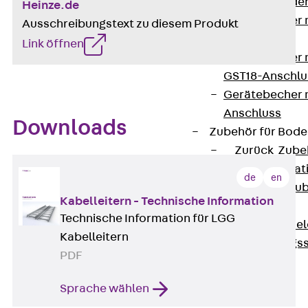
Steckverbinde
Heinze.de
Gerätebecher 
Ausschreibungstext zu diesem Produkt
Anschluss
Link öffnen
Gerätebecher m
GST18-Anschlu
Gerätebecher
Anschluss
Downloads
Zubehör für Bode
Zurück
Zube
Bodeninstalla
de
en
Optionales Zu
Kabelleitern - Technische Information
Ersatzteile
Technische Information für LGG
Befestigungse
Kabelleitern
Verarbeitungss
PDF
Werkzeuge
Wireless Charging
Sprache wählen
SystemPLUS