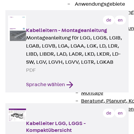
Anwendungsgebiete
Zurück
Anwendung
Industrieanlagen
de
en
Bodengeführte Leitu
Kabelleitern - Montageanleitung
Rechenzentrum
Montageanleitung für LGG, LGGS, LGIB,
Tunnel
LGAB, LGVB, LGA, LGAA, LGK, LD, LDR,
Funktionserhalt
LIBD, LIBDR, LAD, LADR, LKD, LKDR, LD-
Dachflächen
SW, LGV, LGVH, LGVV, LGTR, LGKAB
Services
PDF
Zurück
Services
Sprache wählen
CAD und BIM
Montage
Beratung, Planung, K
Individuelle Lösungen
de
en
Referenzen
Kabelleiter LGG, LGGS -
Referenzen
Kompaktübersicht
Downloads