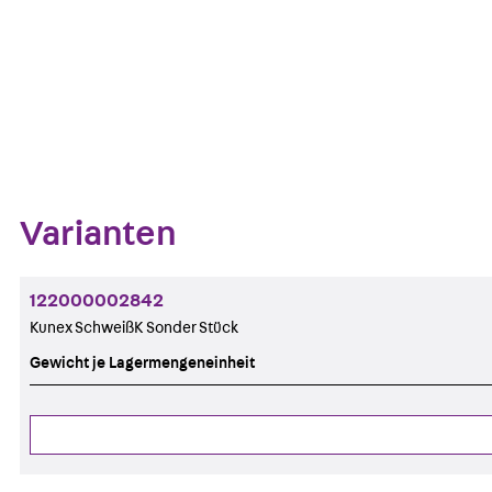
Kontakt aufnehmen
Datenblatt her
Zum Abschnitt navigieren
Varianten
122000002842
Kunex SchweißK Sonder Stück
Gewicht je Lagermengeneinheit