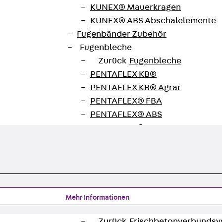
unterladen
KUNEX® Mauerkragen
KUNEX® ABS Abschalelemente
Fugenbänder Zubehör
Fugenbleche
Zurück
Fugenbleche
PENTAFLEX KB®
PENTAFLEX KB® Agrar
PENTAFLEX® FBA
PENTAFLEX® ABS
PENTAFLEX® OBS
PENTAFLEX® FTS
PENTAFLEX® STK
PENTAFLEX® OPTI-Mauerstärke
PENTAFLEX® Modul
Fugenbleche Zubehör
Mehr Informationen
Frischbetonverbundsysteme
Zurück
Frischbetonverbunds