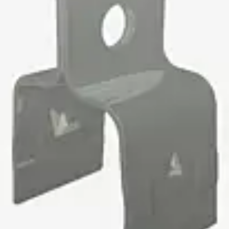
Montageschiene JM K
Montageschiene JML K, gelocht
Montageschiene JXM W, gezahn
Montageschiene JZM K, gezahnt
Montageschiene JZML K, gezahnt
Geländerbefestigungsschienen
Zurück
Geländerbefestigungs
Geländerbefestigungsschiene J
Spezialschrauben
Zurück
Spezialschrauben
Hakenkopfschraube JA
Hakenkopfschraube JB
Sollbruchschraube JB-SB
Hakenkopfschraube JC
Hammerkopfschraube JD
Hammerkopfschraube JG