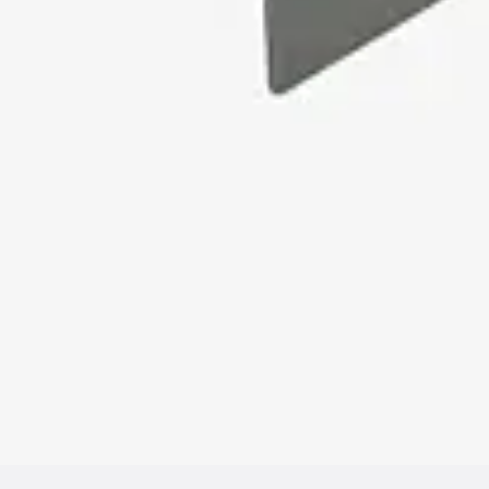
Hammerkopfschraube JH
Sollbruchschraube JH-SB
Doppelkerbzahnschraube JKB
Doppelkerbzahnschraube JKC
Zahnschraube JXB
Zahnschraube JXD
Zahnschraube JXE
Zahnschraube JXH
Zahnschraube JZS
Anschlagbefestigungen
Zurück
Anschlagbefestigunge
Liftschachtanker JLF
Liftschachtschlinge JLS
Maueranschlussschienen
Zurück
Maueranschlussschie
Maueranschlussschiene KT
Trapezblechbefestigungsschienen