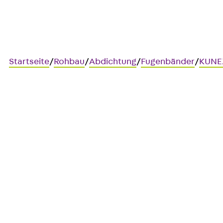
Startseite
/
Rohbau
/
Abdichtung
/
Fugenbänder
/
KUNEX
KUNEX® Schweißkonstrukti
Fugenbandsysteme mit Ecken,
KUNEX® Schweißkonstruktionen setzen sich aus inne
zusammen. Zu den Standard-Formteilen gehören flac