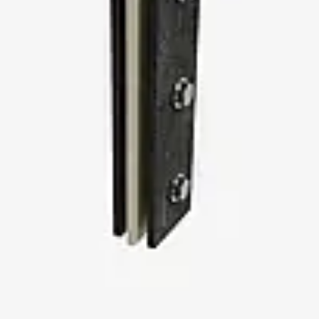
Querkraftbewehrung
Zurück
Querkraftbewehrung
Querkraftbewehrung JDA-S
Rückbiegeanschlüsse
Zurück
Rückbiegeanschlüsse
FERBOX®
Anschlussabdichtung
GFK-Bewehrung
Zurück
GFK-Bewehrung
FIBERNOX® V-ROD
Edelstahlbewehrung
Zurück
Edelstahlbewehrung
Nichtrostender Betonstahl
Mauerwerksbewehrung
Zurück
Mauerwerksbewehrun
GRIPRIP®
Bewehrungszubehör