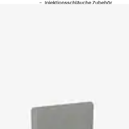
Injektionsschläuche Zubehör
Injektionsschläuche Sets
Befestigung
Zurück
Befestigung
Ankerschienen
Zurück
Ankerschienen
Ankerschiene JSA K
Ankerschiene JTA W
Ankerschiene JTA K
Ankerschiene JTA RT W
Ankerschiene JTA RF W
Ankerschiene JXA W, gezahnt
Ankerschiene JXA PC W, gezahnt
Ankerschiene JZA K, gezahnt
Montageschienen
Zurück
Montageschienen
Montageschiene JM W