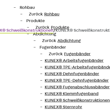
Rohbau
Zurück
Rohbau
Produkte
Zurück
Produkte
® Schweißkonstruktionen
/
KUNEX® Schweißkonstrukt
Abdichtung
Zurück
Abdichtung
Fugenbänder
onen
Zurück
Fugenbänder
KUNEX® Arbeitsfugenbänder
 Kreuzungen und T-Stücken
KUNEX® TPE-Arbeitsfugenbänd
KUNEX® Dehnfugenbänder
KUNEX® TPE-Dehnfugenbänder
KUNEX® Fugenabschlussbänder
n- oder außenliegenden Arbeits-, Dehn- und Eckfugen
KUNEX® Klemmfugenband
he und senkrechte Kreuzungen, T-Stücke sowie diverse
KUNEX® Schweißkonstruktionen
KUNEX® Sternrohr