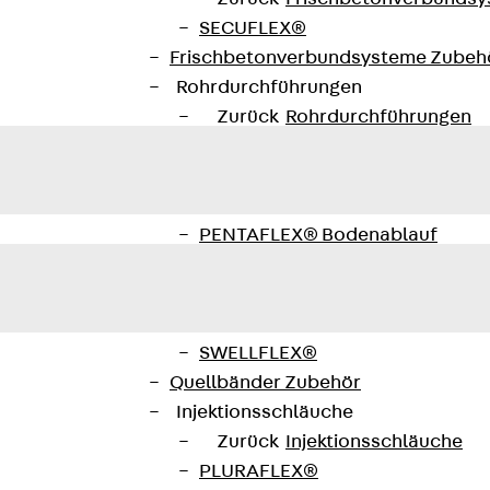
SECUFLEX®
Frischbetonverbundsysteme Zubeh
Rohrdurchführungen
Zurück
Rohrdurchführungen
PENTAFLEX® Transwand
PENTAFLEX® Futterrohr
PENTAFLEX® Bodendurchführu
PENTAFLEX® Bodenablauf
Rohrdurchführungen Zubehör
Quellbänder
Zurück
Quellbänder
SWELLFLEX®
Quellbänder Zubehör
Injektionsschläuche
Zurück
Injektionsschläuche
PLURAFLEX®