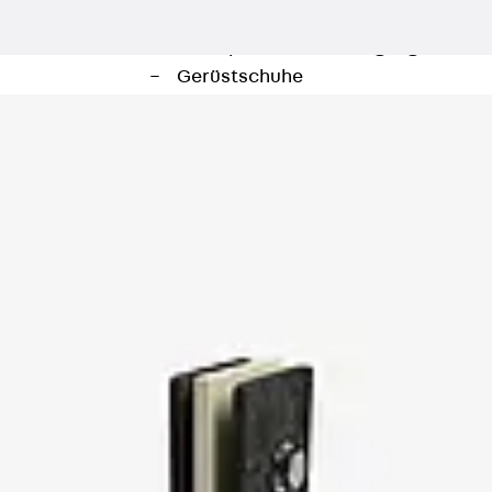
Zurück
Trapezblechbefestigu
Trapezblechbefestigungsschien
Gerüstschuhe
Zurück
Gerüstschuhe
Gerüstschuhe JG
Befestigungszubehör
Kantenschutzwinkel
Zurück
Kantenschutzwinkel
Kantenschutzwinkel JKW
Bewehrung
Zurück
Bewehrung
Durchstanzbewehrung
Zurück
Durchstanzbewehrung
Durchstanzbewehrung JDA
Durchstanzbewehrung JDA-FT-K
Durchstanzbewehrung Zubehör