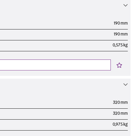
t
190 mm
190 mm
 & gelocht
0,575 kg
schienen
GB
320 mm
320 mm
0,975 kg