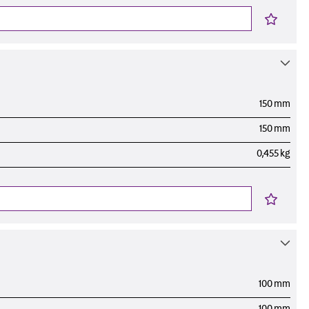
150 mm
150 mm
0,455 kg
n
nen
100 mm
100 mm