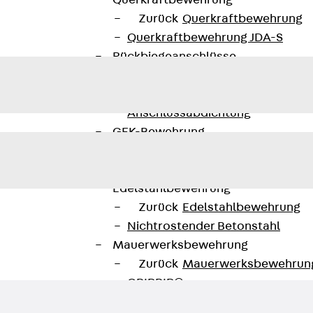
Querkraftbewehrung
Zurück
Querkraftbewehrung
Querkraftbewehrung JDA-S
Rückbiegeanschlüsse
Zurück
Rückbiegeanschlüsse
FERBOX®
Anschlussabdichtung
GFK-Bewehrung
Zurück
GFK-Bewehrung
FIBERNOX® V-ROD
Edelstahlbewehrung
Zurück
Edelstahlbewehrung
Nichtrostender Betonstahl
Mauerwerksbewehrung
Zurück
Mauerwerksbewehrun
GRIPRIP®
Bewehrungszubehör