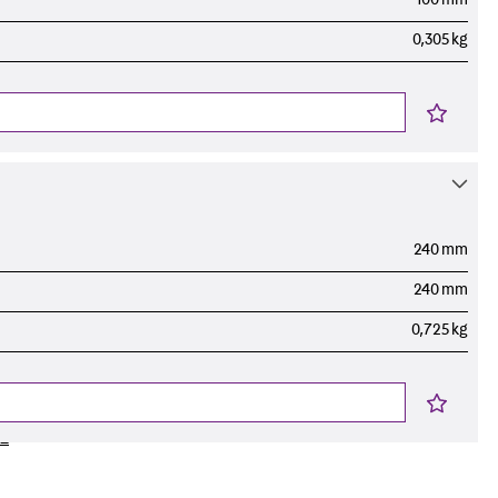
ngsschienen
0,305 kg
e JTB
240 mm
240 mm
0,725 kg
L