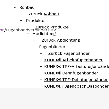
Rohbau
Zurück
Rohbau
Produkte
Zurück
Produkte
ör
/
Fugenbandverbinder FBV
Abdichtung
Zurück
Abdichtung
Fugenbänder
Zurück
Fugenbänder
KUNEX® Arbeitsfugenbänder
ugenbändern
KUNEX® TPE-Arbeitsfugenbänd
KUNEX® Dehnfugenbänder
KUNEX® TPE-Dehnfugenbänder
KUNEX® Fugenabschlussbänder
KUNEX® Klemmfugenband
KUNEX® Schweißkonstruktionen
KUNEX® Sternrohr