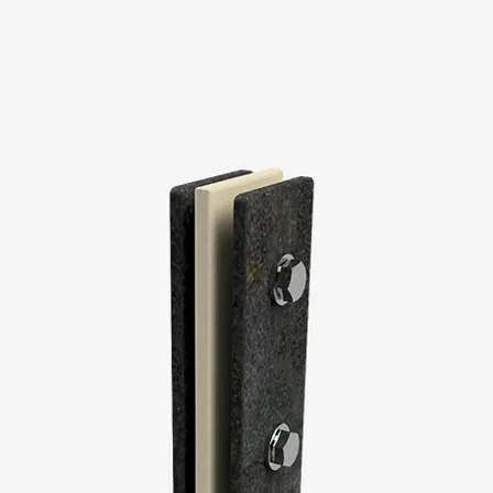
KUNEX® Mauerkragen
KUNEX® ABS Abschalelemente
Fugenbänder Zubehör
Fugenbleche
Zurück
Fugenbleche
PENTAFLEX KB®
PENTAFLEX KB® Agrar
PENTAFLEX® FBA
PENTAFLEX® ABS
PENTAFLEX® OBS
PENTAFLEX® FTS
PENTAFLEX® STK
PENTAFLEX® OPTI-Mauerstärke
PENTAFLEX® Modul
Fugenbleche Zubehör
Frischbetonverbundsysteme
Zurück
Frischbetonverbunds