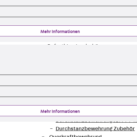
Zurück
Trapezblechbefestigu
Trapezblechbefestigungsschien
Gerüstschuhe
Zurück
Gerüstschuhe
Mehr Informationen
Gerüstschuhe JG
Befestigungszubehör
Kantenschutzwinkel
Zurück
Kantenschutzwinkel
Kantenschutzwinkel JKW
Bewehrung
Zurück
Bewehrung
Durchstanzbewehrung
Zurück
Durchstanzbewehrung
Mehr Informationen
Durchstanzbewehrung JDA
Durchstanzbewehrung JDA-FT-K
Durchstanzbewehrung Zubehör