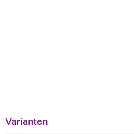
Der Fugenbandverbinder FBV ist eine Klemmvorrichtun
der jeweiligen Fugenbandhöhe zur Verfügung.
Kontakt aufnehmen
Datenblatt her
Zum Abschnitt navigieren
Varianten