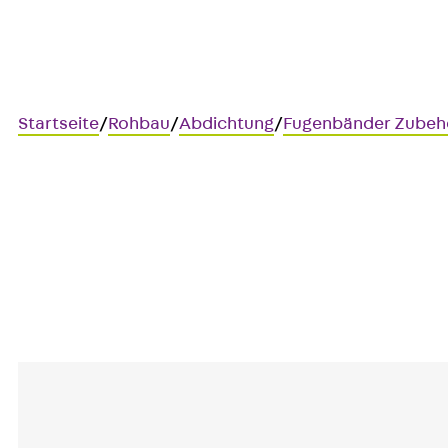
Startseite
/
Rohbau
/
Abdichtung
/
Fugenbänder Zubeh
Fugenbandverbinder FBV
Zur Verbindung von Arbeitsf