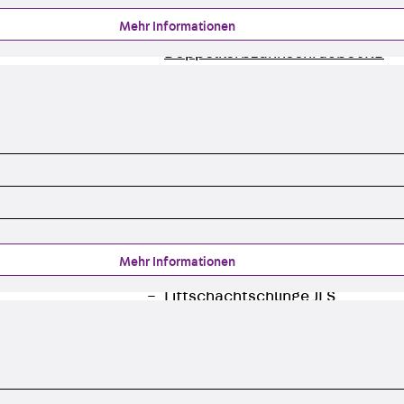
Hammerkopfschraube JH
Mehr Informationen
Sollbruchschraube JH-SB
Doppelkerbzahnschraube JKB
Doppelkerbzahnschraube JKC
Zahnschraube JXB
Zahnschraube JXD
Zahnschraube JXE
Zahnschraube JXH
Zahnschraube JZS
Anschlagbefestigungen
Zurück
Anschlagbefestigunge
Mehr Informationen
Liftschachtanker JLF
Liftschachtschlinge JLS
Maueranschlussschienen
Zurück
Maueranschlussschie
Maueranschlussschiene KT
Trapezblechbefestigungsschienen