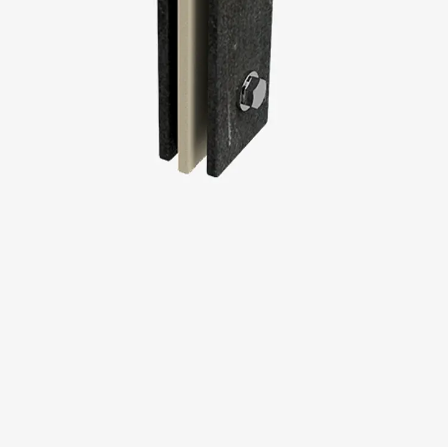
SECUFLEX®
Frischbetonverbundsysteme Zubeh
Rohrdurchführungen
Zurück
Rohrdurchführungen
PENTAFLEX® Transwand
PENTAFLEX® Futterrohr
PENTAFLEX® Bodendurchführu
PENTAFLEX® Bodenablauf
Rohrdurchführungen Zubehör
Quellbänder
Zurück
Quellbänder
SWELLFLEX®
Quellbänder Zubehör
Injektionsschläuche
Zurück
Injektionsschläuche
PLURAFLEX®