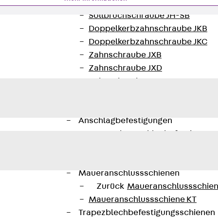
Hammerkopfschraube JH
Sollbruchschraube JH-SB
Doppelkerbzahnschraube JKB
Doppelkerbzahnschraube JKC
Zahnschraube JXB
Zahnschraube JXD
Zahnschraube JXE
Zahnschraube JXH
Zahnschraube JZS
Anschlagbefestigungen
Zurück
Anschlagbefestigunge
Liftschachtanker JLF
Liftschachtschlinge JLS
Maueranschlussschienen
Zurück
Maueranschlussschie
Maueranschlussschiene KT
Trapezblechbefestigungsschienen