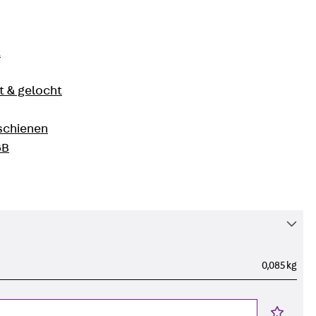
t
 & gelocht
schienen
GB
0,085 kg