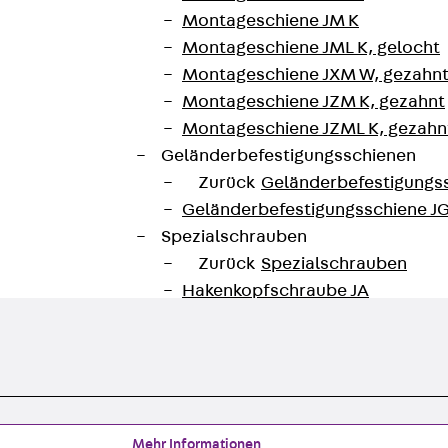
Montageschiene JM K
unterladen
Montageschiene JML K, gelocht
Montageschiene JXM W, gezahn
Montageschiene JZM K, gezahnt
Montageschiene JZML K, gezahnt
Geländerbefestigungsschienen
Zurück
Geländerbefestigungs
Geländerbefestigungsschiene J
Spezialschrauben
Zurück
Spezialschrauben
Hakenkopfschraube JA
Hakenkopfschraube JB
Sollbruchschraube JB-SB
Hakenkopfschraube JC
Hammerkopfschraube JD
Hammerkopfschraube JG
Mehr Informationen