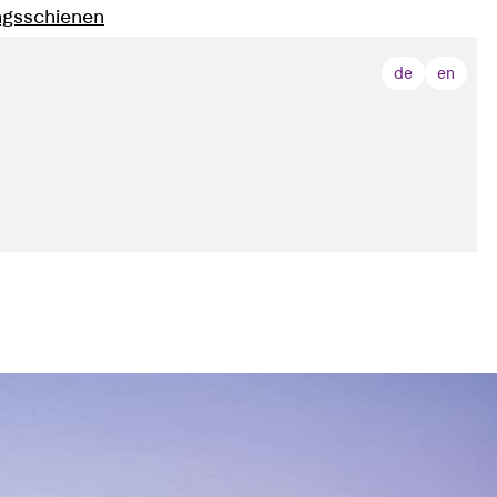
ngsschienen
e JTB
de
en
L