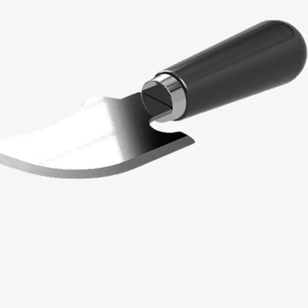
SECUFLEX®
Frischbetonverbundsysteme Zubeh
Rohrdurchführungen
Zurück
Rohrdurchführungen
PENTAFLEX® Transwand
PENTAFLEX® Futterrohr
PENTAFLEX® Bodendurchführu
PENTAFLEX® Bodenablauf
Rohrdurchführungen Zubehör
Quellbänder
Zurück
Quellbänder
SWELLFLEX®
Quellbänder Zubehör
Injektionsschläuche
Zurück
Injektionsschläuche
PLURAFLEX®