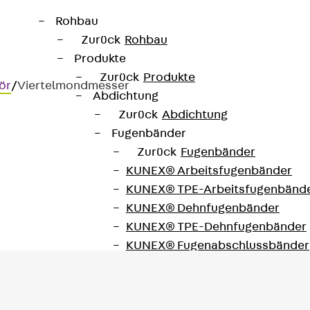
Rohbau
Zurück
Rohbau
Produkte
Zurück
Produkte
ör
/
Viertelmondmesser
Abdichtung
Zurück
Abdichtung
Fugenbänder
Zurück
Fugenbänder
KUNEX® Arbeitsfugenbänder
dern
KUNEX® TPE-Arbeitsfugenbänd
KUNEX® Dehnfugenbänder
KUNEX® TPE-Dehnfugenbänder
KUNEX® Fugenabschlussbänder
KUNEX® Klemmfugenband
KUNEX® Schweißkonstruktionen
KUNEX® Sternrohr