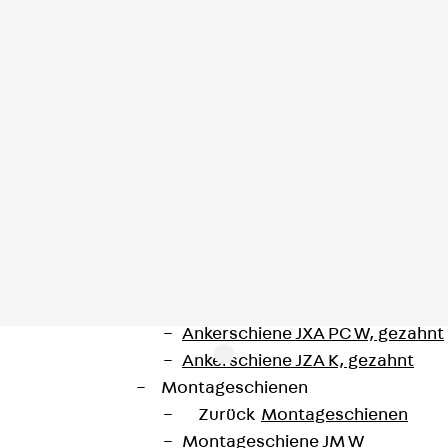
Injektionsschläuche Zubehör
Injektionsschläuche Sets
Befestigung
Zurück
Befestigung
Ankerschienen
Zurück
Ankerschienen
Ankerschiene JSA K
Ankerschiene JTA W
Ankerschiene JTA K
Ankerschiene JTA RT W
Ankerschiene JTA RF W
Ankerschiene JXA W, gezahnt
Ankerschiene JXA PC W, gezahnt
Ankerschiene JZA K, gezahnt
Montageschienen
Zurück
Montageschienen
ler Art.
Montageschiene JM W