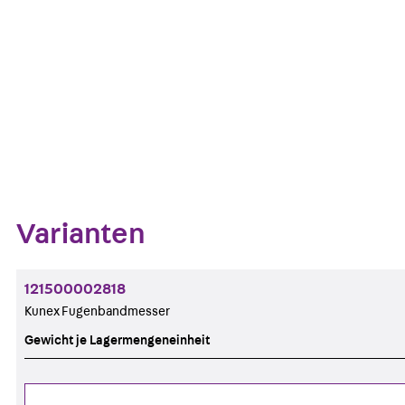
Kontakt aufnehmen
Datenblatt her
Zum Abschnitt navigieren
Varianten
121500002818
Kunex Fugenbandmesser
Gewicht je Lagermengeneinheit