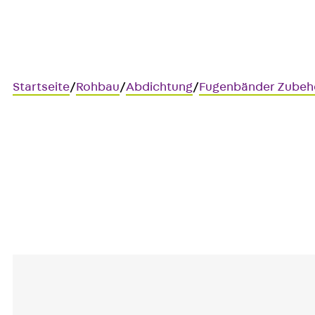
Startseite
/
Rohbau
/
Abdichtung
/
Fugenbänder Zubeh
Viertelmondmesser
Zum Zuschnitt von Fugenbän