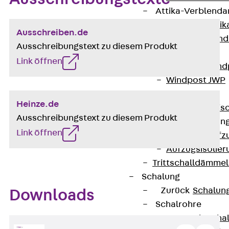
Attika-Verblenda
Zurück
Attik
Ausschreiben.de
Attikaverblend
Ausschreibungstext zu diesem Produkt
Windposts
Link öffnen
Zurück
Wind
Windpost JWP
Schallisolation
Heinze.de
Zurück
Schallis
Ausschreibungstext zu diesem Produkt
Aufzugsisolierun
Link öffnen
Zurück
Aufzu
Aufzugsisolier
Trittschalldämme
Schalung
Zurück
Schalun
Downloads
Schalrohre
Zurück
Scha