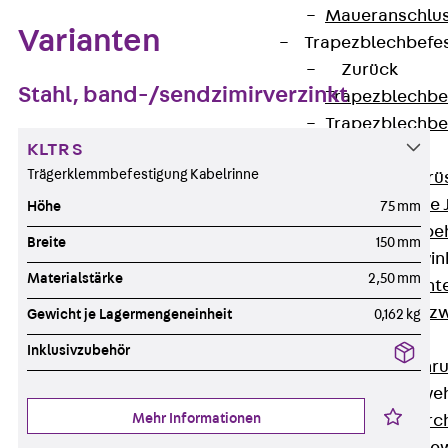
Maueranschlus
Varianten
Trapezblechbefe
Zurück
Stahl, band-/sendzimirverzinkt
Trapezblechbe
Trapezblechbe
KLTR S
Gerüstschuhe
Trägerklemmbefestigung Kabelrinne
Zurück
Gerü
Gerüstschuhe 
Höhe
75 mm
Befestigungszube
Breite
150 mm
Kantenschutzwin
Materialstärke
2,50 mm
Zurück
Kant
Kantenschutzw
Gewicht je Lagermengeneinheit
0,162 kg
Bewehrung
Inklusivzubehör
Zurück
Bewehr
Durchstanzbewe
Mehr Informationen
Zurück
Durc