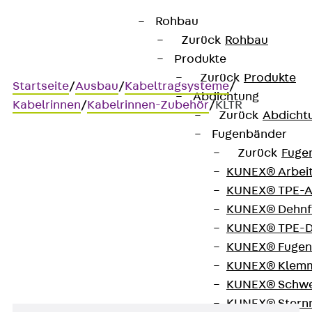
Rohbau
Zurück
Rohbau
Produkte
Zurück
Produkte
Startseite
/
Ausbau
/
Kabeltragsysteme
/
Abdichtung
Kabelrinnen
/
Kabelrinnen-Zubehör
/
KLTR
Zurück
Abdicht
Fugenbänder
Zurück
Fuge
KLTR
KUNEX® Arbei
KUNEX® TPE-A
Trägerklemmbefestigung
KUNEX® Dehnf
KUNEX® TPE-D
Kabelrinne
KUNEX® Fugen
KUNEX® Klem
KUNEX® Schwe
KUNEX® Stern