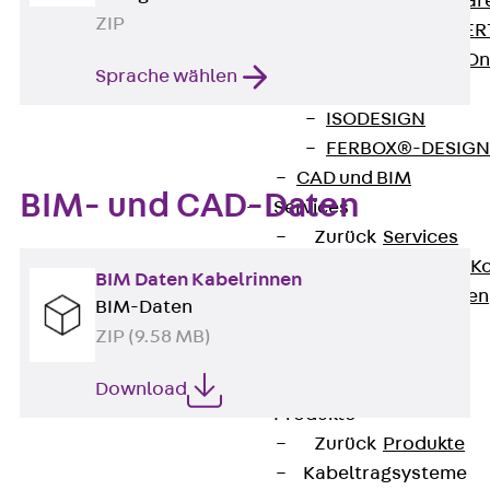
Zurück
Softwar
ZIP
JORDAHL® EXPERT
JORDAHL® JVB Onl
Sprache wählen
ISOCHECK
ISODESIGN
FERBOX®-DESIGN 
CAD und BIM
BIM- und CAD-Daten
Services
Zurück
Services
Beratung, Planung, K
BIM Daten Kabelrinnen
Individuelle Lösungen
BIM-Daten
Referenzen
ZIP (9.58 MB)
Ausbau
Zurück
Ausbau
Download
Produkte
Zurück
Produkte
Kabeltragsysteme