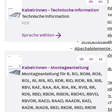
RAPIDOBAT®
de
en
Schalrohre Zubeh
Kabelrinnen - Technische Information
Abschalelement
Technische Information
Zurück
Absc
PDF
Polystyrolele
Sprache wählen
Streckmetalle
Streckmetalle
Abschalelemente
Schalungszubehö
de
en
es
Verbindung
Kabelrinnen - Montageanleitung
Zurück
Verbind
Montageanleitung für R, RG, RGM, RGS,
Dorne
RGL, RI, RIS, RD, RDR, RID, RIDR, RB, RIB,
Zurück
Dorn
RBV, RAE, RAA, RA, RIA, RK, RVB, RR,
Doppelschubd
RDS, RBD, RBDR, RIBDS, RBD45, RBVD,
Querkraftdorn
RBVDR, RAED, RAAD, RAADR, RAD,
Verbindungslasc
RADR, RIADS, RKD, RKDR, RRD, RRDR
Zurück
Verb