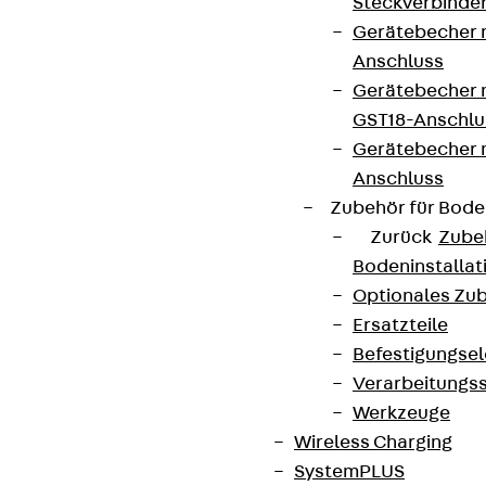
Steckverbinde
Gerätebecher 
Anschluss
Gerätebecher m
GST18-Anschlu
Gerätebecher
Anschluss
Zubehör für Bode
Zurück
Zube
Bodeninstalla
Optionales Zu
Ersatzteile
Befestigungse
Verarbeitungss
Werkzeuge
Wireless Charging
SystemPLUS