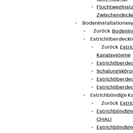
Fluchtweginsta
Zwischendecke
Bodeninstallations
Zurück
Bodenin
Estrichüberdeck
Zurück
Estr
Kanalsysteme
Estrichüberde
Schalungskörp
Estrichüberde
Estrichüberde
Estrichbündige 
Zurück
Estr
Estrichbündig
CHALI
Estrichbündig