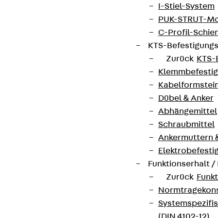
I-Stiel-System
PUK-STRUT-Mo
C-Profil-Schie
KTS-Befestigung
Zurück
KTS-
Klemmbefesti
Kabelformstei
Dübel & Anker
Abhängemittel
Schraubmittel
Ankermuttern 
Elektrobefesti
Funktionserhalt 
Zurück
Funkt
Normtragekonst
Systemspezifis
(DIN 4102-12)