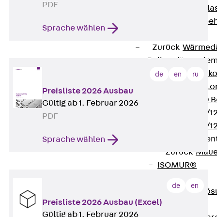
PDF
Verbindungsla
Verbindungszube
Sprache wählen
Wärmedämmung
Zurück
Wärmed
Balkondämmele
Zurück
Balk
de
en
ru
ISOPRO® Beto
Preisliste 2026 Ausbau
ISOPRO® 120 B
Gültig ab 1. Februar 2026
ISOPRO® 80/12
PDF
ISOPRO® 80/12
Mauerfußelemen
Sprache wählen
Zurück
Maue
ISOMUR®
Digitale Lösungen
de
en
Zurück
Digitale Lö
Preisliste 2026 Ausbau (Excel)
Software
Gültig ab 1. Februar 2026