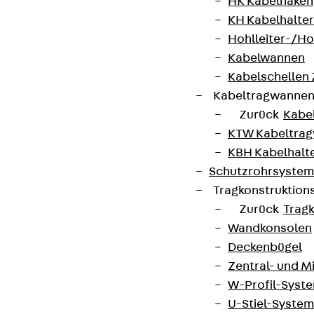
HK Kabelhaken
KH Kabelhalter
Hohlleiter-/H
Kabelwannen
Partner von Anfang bis Zukunft.
Kabelschellen
Kabeltragwanne
Zurück
Kabe
KTW Kabeltra
KBH Kabelhalt
AGB
Schutzrohrsyste
Tragkonstruktio
Cookie-Einstellungen
Zurück
Trag
Hinweisgebersystem
Wandkonsolen
Datenschutz
Deckenbügel
Zentral- und 
Impressum
W-Profil-Syst
U-Stiel-System