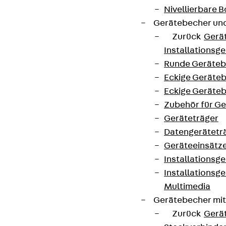
Nivellierbare
Gerätebecher und
Zurück
Gerä
Installationsg
Runde Geräteb
Eckige Geräte
Eckige Geräte
Zubehör für G
Geräteträger
Datengerätetr
Geräteeinsätz
Installationsg
Installationsg
Multimedia
Gerätebecher mi
Zurück
Gerä