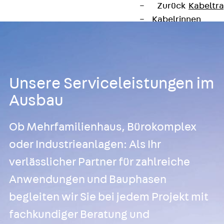
Zurück
Kabeltr
Kabelrinnen
Zurück
Kabe
R Kabelrinne, 
RS Kabelrinne,
RG Kabelrinne,
Unsere Serviceleistungen im
RGM Kabelrinne
Ausbau
RGS Kabelrinne
RGL Kabelrinne
Ob Mehrfamilienhaus, Bürokomplex
löschwasserdu
RI Installation
oder Industrieanlagen: Als Ihr
RIS Installatio
verlässlicher Partner für zahlreiche
Kabelrinnen-Fo
Anwendungen und Bauphasen
Kabelrinnen-D
Kabelrinnen-Z
begleiten wir Sie bei jedem Projekt mit
Gitterbahnen
fachkundiger Beratung und
Zurück
Gitt