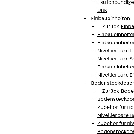
Estrichbündig
UBK
Einbaueinheiten
Zurück
Einba
Einbaueinheite
Einbaueinheite
Nivellierbare 
Nivellierbare 
Einbaueinheite
Nivellierbare E
Bodensteckdose
Zurück
Bode
Bodensteckdo
Zubehör für B
Nivellierbare
Zubehör für niv
Bodensteckdo