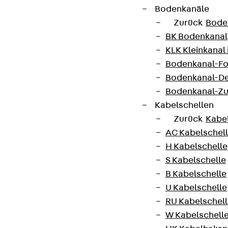
Wir informieren regelmäßig zu
Bodenkanäle
Produktneuheiten, Referenzen und aktuellen
Zurück
Bode
Themen.
BK Bodenkanal
KLK Kleinkanal 
Bodenkanal-Fo
Jetzt anmelden
Bodenkanal-De
Bodenkanal-Z
Kabelschellen
Zurück
Kabe
Connect
AC Kabelschel
H Kabelschelle
S Kabelschelle
B Kabelschelle
U Kabelschelle
RU Kabelschel
W Kabelschell