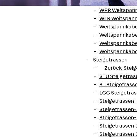
WL Weitspannka
WPR Weitspann
WLR Weitspann
Weitspannkabel
Weitspannkabe
Weitspannkabe
Kontakt
Weitspannkab
Steigetrassen
contact@pohlcon.com
Zurück
Steig
+49 30 68283-04
STU Steigetrass
ST Steigetrasse
LGG Steigetrass
Steigetrassen
Steigetrassen
Steigetrassen
Steigetrassen
Newsletter
Steigetrassen-