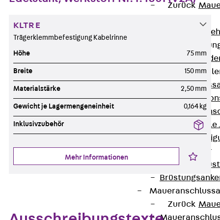
Zurück
Maue
GRIPRIP®
KLTR E
Bewehrungszubeh
Trägerklemmbefestigung Kabelrinne
Fassadenbefestigun
Höhe
75 mm
Zurück
Fassade
Breite
150 mm
Fassadenkonsol
Zurück
Fass
Materialstärke
2,50 mm
Verblenderkon
Gewicht je Lagermengeneinheit
0,164 kg
Einmörtelkons
Inklusivzubehör
Winkelkonsole 
Fassadenbefestig
Brüstungsanker
Mehr Informationen
Zurück
Brüs
Brüstungsanke
Maueranschluss
Zurück
Maue
Ausschreibungstexte
Maueranschlu