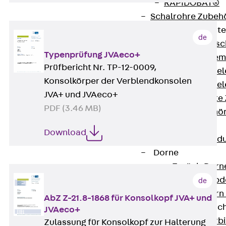
RAPIDOBAT®
Schalrohre Zubeh
Abschalelement
de
Zurück
Absc
Typenprüfung JVAeco+
Polystyrolele
Prüfbericht Nr. TP-12-0009,
Streckmetalle
Konsolkörper der Verblendkonsolen
Streckmetalle
JVA+ und JVAeco+
Abschalelemente
PDF (3.46 MB)
Schalungszubehö
Verbindung
Download
Zurück
Verbind
Dorne
Zurück
Dorn
Doppelschubd
de
Querkraftdorn
AbZ Z-21.8-1868 für Konsolkopf JVA+ und
Verbindungslasc
JVAeco+
Zurück
Verb
Zulassung für Konsolkopf zur Halterung