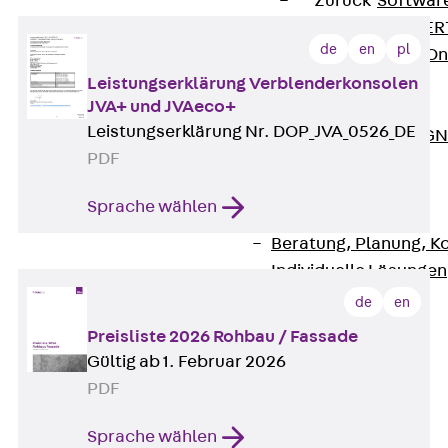
Zurück
Softwar
JORDAHL® EXPERT
de
en
pl
JORDAHL® JVB Onl
ISOCHECK
Leistungserklärung Verblenderkonsolen
JVA+ und JVAeco+
ISODESIGN
Leistungserklärung Nr. DOP_JVA_0526_DE
FERBOX®-DESIGN 
PDF
CAD und BIM
Services
Sprache wählen
Zurück
Services
Beratung, Planung, K
Individuelle Lösungen
Referenzen
de
en
Ausbau
Preisliste 2026 Rohbau / Fassade
Zurück
Ausbau
Gültig ab 1. Februar 2026
Produkte
PDF
Zurück
Produkte
Kabeltragsysteme
Sprache wählen