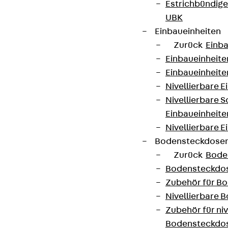
Estrichbündig
UBK
Einbaueinheiten
Zurück
Einba
Einbaueinheite
Einbaueinheite
Nivellierbare 
Nivellierbare 
Einbaueinheite
Nivellierbare E
Bodensteckdose
Zurück
Bode
Bodensteckdo
Zubehör für B
Nivellierbare
Zubehör für niv
Bodensteckdo