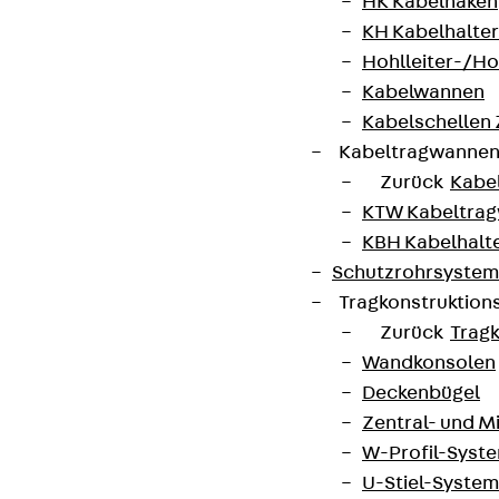
HK Kabelhaken
KH Kabelhalter
Hohlleiter-/H
Kabelwannen
Newsletter
Kabelschellen
Kabeltragwanne
Wir informieren regelmäßig zu
Zurück
Kabe
Produktneuheiten, Referenzen und aktuellen
KTW Kabeltra
Themen.
KBH Kabelhalt
Schutzrohrsyste
Jetzt anmelden
Tragkonstruktio
Zurück
Trag
Wandkonsolen
Deckenbügel
Connect
Zentral- und 
W-Profil-Syst
U-Stiel-System