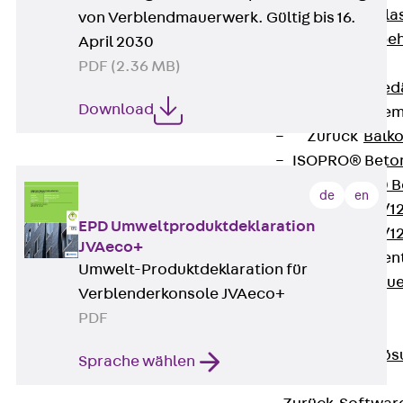
Verbindungsla
von Verblendmauerwerk. Gültig bis 16.
Verbindungszube
April 2030
Wärmedämmung
PDF (2.36 MB)
Zurück
Wärmed
Download
Balkondämmele
Zurück
Balk
ISOPRO® Beto
ISOPRO® 120 B
de
en
ISOPRO® 80/12
EPD Umweltproduktdeklaration
ISOPRO® 80/12
JVAeco+
Mauerfußelemen
Umwelt-Produktdeklaration für
Zurück
Maue
Verblenderkonsole JVAeco+
ISOMUR®
PDF
Digitale Lösungen
Zurück
Digitale Lö
Sprache wählen
Software