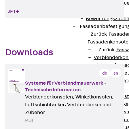
Zurück
Maue
GRIPRIP®
JFT+
Bewehrungszubeh
Fassadenbefestigun
Zurück
Fassade
Fassadenkonsol
Zurück
Fass
Downloads
Verblenderkon
Einmörtelkons
Winkelkonsole 
de
en
Fassadenbefestig
Systeme für Verblendmauerwerk -
Brüstungsanker
Technische Information
Zurück
Brüs
Verblenderkonsolen, Winkelkonsolen,
Brüstungsanke
Luftschichtanker, Verblendanker und
Maueranschluss
Zubehör
Zurück
Maue
PDF
Maueranschlu