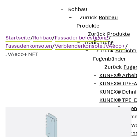
Rohbau
Zurück
Rohbau
Produkte
Zurück
Produkte
Startseite
/
Rohbau
/
Fassadenbefestigung
/
Abdichtung
Fassadenkonsolen
/
Verblenderkonsole JVAeco+
/
Zurück
Abdicht
JVAeco+ NFT
Fugenbänder
Zurück
Fuge
KUNEX® Arbei
JVAeco+ NFT
KUNEX® TPE-A
KUNEX® Dehnf
KUNEX® TPE-D
KUNEX® Fugen
KUNEX® Klem
KUNEX® Schwe
KUNEX® Stern