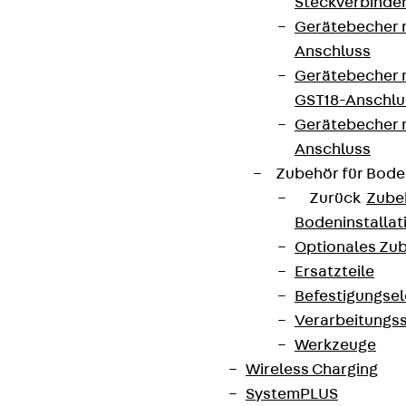
Steckverbinde
Gerätebecher 
Anschluss
Gerätebecher m
GST18-Anschlu
Gerätebecher
Anschluss
Zubehör für Bode
Zurück
Zube
Bodeninstalla
Optionales Zu
Ersatzteile
Befestigungse
Verarbeitungss
Werkzeuge
Wireless Charging
SystemPLUS