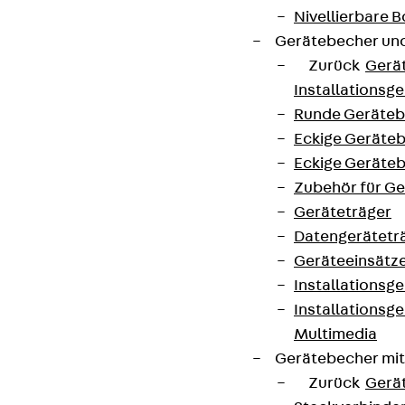
Nivellierbare
Gerätebecher und
Zurück
Gerä
Installationsg
Runde Geräteb
Eckige Geräte
Eckige Geräte
Zubehör für G
Geräteträger
Datengerätetr
Geräteeinsätz
Installationsg
Installationsg
Multimedia
Gerätebecher mi
Zurück
Gerä