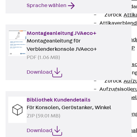
Sprache wählen
Attika-Verblenda
Zurück
Attik
Attikaverblend
Windposts
Montageanleitung JVAeco+
Zurück
Wind
Montageanleitung für
Windpost JWP
Verblenderkonsole JVAeco+
Schallisolation
PDF (1.06 MB)
Zurück
Schallis
Download
Aufzugsisolierun
Zurück
Aufzu
Aufzugsisolier
Trittschalldämme
Bibliothek Kundendetails
Schalung
Für Konsolen, Gerüstanker, Winkel
Zurück
Schalun
ZIP (59.01 MB)
Schalrohre
Zurück
Scha
Download