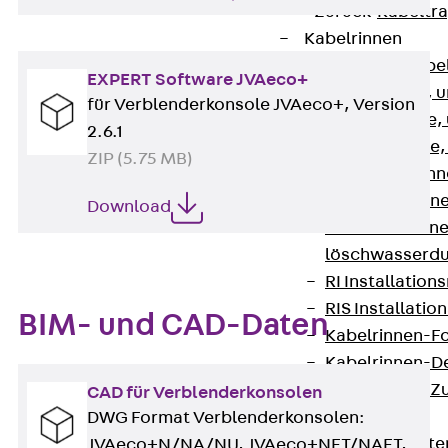
Zurück
Kabeltr
Kabelrinnen
Zurück
Kabe
EXPERT Software JVAeco+
R Kabelrinne, 
für Verblenderkonsole JVAeco+, Version
RS Kabelrinne,
2.6.1
RG Kabelrinne,
ZIP (5.75 MB)
RGM Kabelrinne
RGS Kabelrinne
Download
RGL Kabelrinne
löschwasserdu
RI Installation
RIS Installatio
BIM- und CAD-Daten
Kabelrinnen-Fo
Kabelrinnen-D
Kabelrinnen-Z
CAD für Verblenderkonsolen
Gitterbahnen
DWG Format Verblenderkonsolen:
Zurück
Gitt
JVAeco+N/NA/NU, JVAeco+NFT/NAFT,