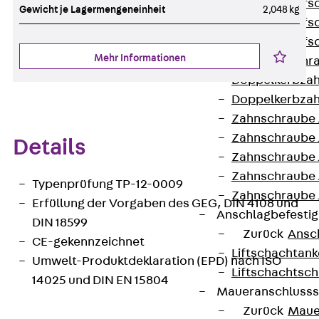
Hammerkopfsc
Gewicht je Lagermengeneinheit
2,048 kg
Hammerkopfsc
Hammerkopfsc
Mehr Informationen
Sollbruchschr
Doppelkerbzah
Doppelkerbzah
Zahnschraube 
Zahnschraube 
Details
Zahnschraube 
Zahnschraube
Typenprüfung TP-12-0009
Zahnschraube 
Erfüllung der Vorgaben des GEG, DIN 4108 und
Anschlagbefesti
DIN 18599
Zurück
Ansc
CE-gekennzeichnet
Liftschachtank
Umwelt-Produktdeklaration (EPD) nach ISO
Liftschachtsch
14025 und DIN EN 15804
Maueranschlusss
Zurück
Maue