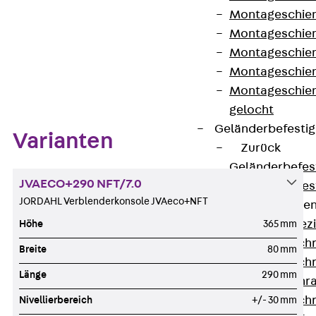
Montageschien
Montageschien
Montageschien
Zum Abschnitt navigieren
Montageschien
Montageschien
gelocht
Geländerbefesti
Varianten
Zurück
Geländerbefes
JVAECO+290 NFT/7.0
Geländerbefes
JORDAHL Verblenderkonsole JVAeco+NFT
Spezialschraube
Zurück
Spez
Höhe
365 mm
Hakenkopfschr
Breite
80 mm
Hakenkopfschr
Länge
290 mm
Sollbruchschr
Hakenkopfschr
Nivellierbereich
+/- 30 mm