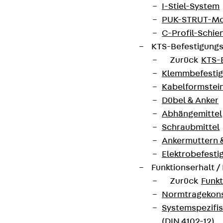
I-Stiel-System
PUK-STRUT-Mo
C-Profil-Schie
KTS-Befestigung
Zurück
KTS-
Klemmbefesti
Kabelformstei
Dübel & Anker
Abhängemittel
Partner von Anfang bis Zukunft.
Schraubmittel
Ankermuttern 
Elektrobefesti
Funktionserhalt 
AGB
Zurück
Funkt
Normtragekonst
Cookie-Einstellungen
Systemspezifis
Hinweisgebersystem
(DIN 4102-12)