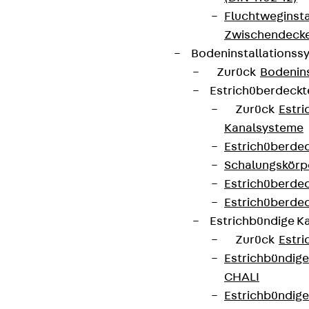
Datenschutz
Fluchtweginsta
Zwischendecke
Impressum
Bodeninstallations
Zurück
Bodenin
Estrichüberdeck
Zurück
Estr
Kanalsysteme
Estrichüberde
Schalungskörp
Estrichüberde
Estrichüberde
Estrichbündige 
Zurück
Estr
Estrichbündig
CHALI
Estrichbündig