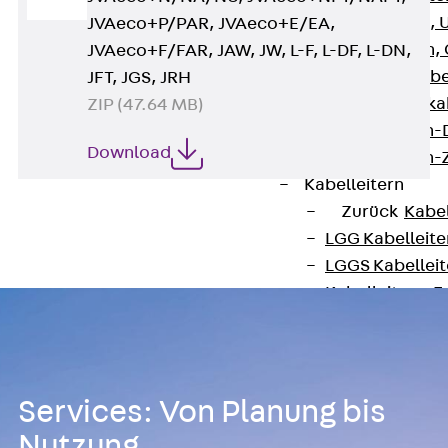
G Gitterbahn, 
JVAeco+P/PAR, JVAeco+E/EA,
GI Gitterbahn,
JVAeco+F/FAR, JAW, JW, L-F, L-DF, L-DN,
GTD Gitterkabe
JFT, JGS, JRH
GTDW Gitterkab
ZIP (47.64 MB)
Gitterbahnen-
Download
Gitterbahnen-
Kabelleitern
Zurück
Kabel
LGG Kabelleiter
LGGS Kabelleite
Kabelleitern-F
Kabelleitern-D
Kabelleitern-
Weitspannkabel
Zurück
Weit
Services: Von Planung bis
WPL Weitspann
Nutzung