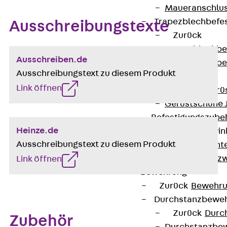
Maueranschlus
Trapezblechbefe
Ausschreibungstexte
Zurück
Trapezblechbe
Ausschreiben.de
Trapezblechbe
Ausschreibungstext zu diesem Produkt
Gerüstschuhe
Link öffnen
Zurück
Gerü
Gerüstschuhe 
Befestigungszube
Heinze.de
Kantenschutzwin
Ausschreibungstext zu diesem Produkt
Zurück
Kant
Kantenschutzw
Link öffnen
Bewehrung
Zurück
Bewehr
Durchstanzbewe
Zurück
Durc
Zubehör