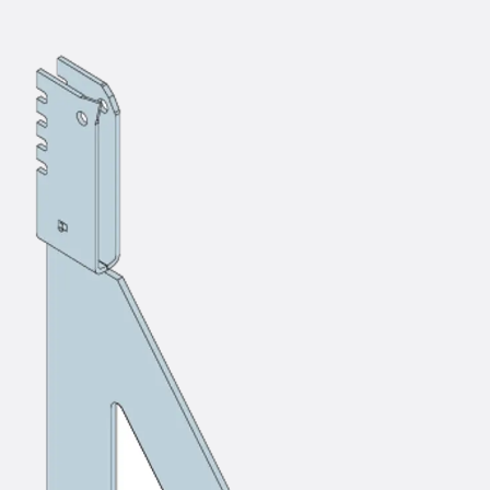
KUNEX® Mauerkragen
KUNEX® ABS Abschalelemente
Fugenbänder Zubehör
Fugenbleche
Zurück
Fugenbleche
PENTAFLEX KB®
PENTAFLEX KB® Agrar
PENTAFLEX® FBA
PENTAFLEX® ABS
PENTAFLEX® OBS
PENTAFLEX® FTS
PENTAFLEX® STK
PENTAFLEX® OPTI-Mauerstärke
PENTAFLEX® Modul
Fugenbleche Zubehör
Frischbetonverbundsysteme
Zurück
Frischbetonverbunds