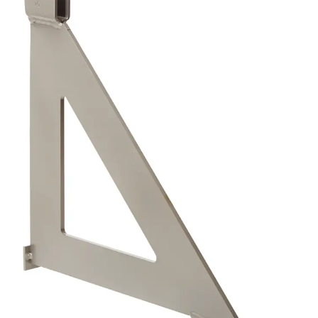
Montageschiene JM K
Montageschiene JML K, gelocht
Montageschiene JXM W, gezahn
Montageschiene JZM K, gezahnt
Montageschiene JZML K, gezahnt
Geländerbefestigungsschienen
Zurück
Geländerbefestigungs
Geländerbefestigungsschiene J
Spezialschrauben
Zurück
Spezialschrauben
Hakenkopfschraube JA
Hakenkopfschraube JB
Sollbruchschraube JB-SB
Hakenkopfschraube JC
Hammerkopfschraube JD
Hammerkopfschraube JG