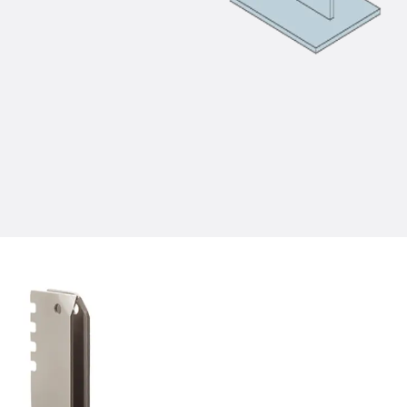
Injektionsschläuche Zubehör
Injektionsschläuche Sets
Befestigung
Zurück
Befestigung
Ankerschienen
Zurück
Ankerschienen
Ankerschiene JSA K
Ankerschiene JTA W
Ankerschiene JTA K
Ankerschiene JTA RT W
Ankerschiene JTA RF W
Ankerschiene JXA W, gezahnt
Ankerschiene JXA PC W, gezahnt
Ankerschiene JZA K, gezahnt
Montageschienen
Zurück
Montageschienen
Montageschiene JM W