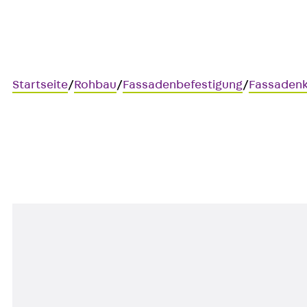
Startseite
/
Rohbau
/
Fassadenbefestigung
/
Fassaden
JVAeco+ NA