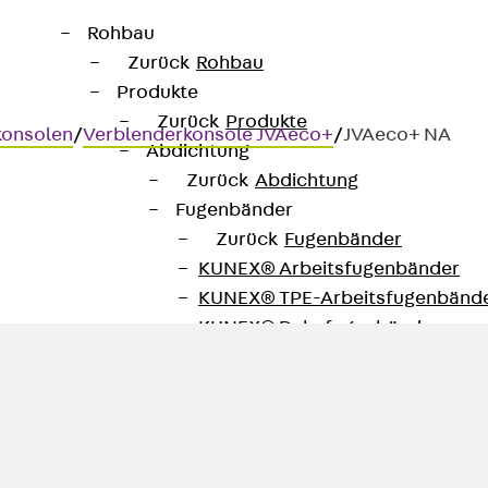
Rohbau
Zurück
Rohbau
Produkte
Zurück
Produkte
konsolen
/
Verblenderkonsole JVAeco+
/
JVAeco+ NA
Abdichtung
Zurück
Abdichtung
Fugenbänder
Zurück
Fugenbänder
KUNEX® Arbeitsfugenbänder
KUNEX® TPE-Arbeitsfugenbänd
KUNEX® Dehnfugenbänder
KUNEX® TPE-Dehnfugenbänder
KUNEX® Fugenabschlussbänder
KUNEX® Klemmfugenband
KUNEX® Schweißkonstruktionen
KUNEX® Sternrohr