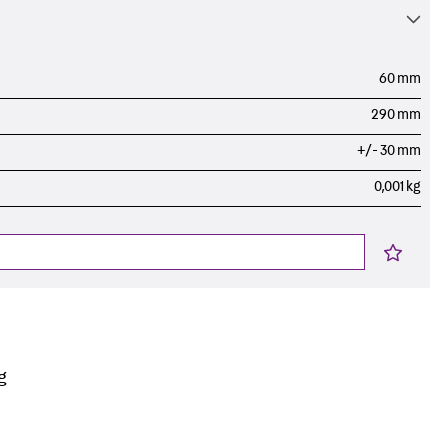
60 mm
290 mm
+/- 30 mm
0,001 kg
g