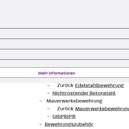
Querkraftbewehrung
Zurück
Querkraftbewehrung
Querkraftbewehrung JDA-S
Rückbiegeanschlüsse
Zurück
Rückbiegeanschlüsse
FERBOX®
Anschlussabdichtung
GFK-Bewehrung
Zurück
GFK-Bewehrung
FIBERNOX® V-ROD
Mehr Informationen
Edelstahlbewehrung
Zurück
Edelstahlbewehrung
Nichtrostender Betonstahl
Mauerwerksbewehrung
Zurück
Mauerwerksbewehrun
GRIPRIP®
Bewehrungszubehör