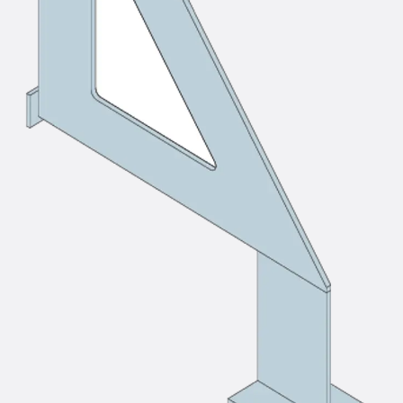
SECUFLEX®
Frischbetonverbundsysteme Zubeh
Rohrdurchführungen
Zurück
Rohrdurchführungen
PENTAFLEX® Transwand
PENTAFLEX® Futterrohr
PENTAFLEX® Bodendurchführu
PENTAFLEX® Bodenablauf
Rohrdurchführungen Zubehör
Quellbänder
Zurück
Quellbänder
SWELLFLEX®
Quellbänder Zubehör
Injektionsschläuche
Zurück
Injektionsschläuche
PLURAFLEX®