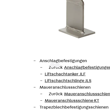
Hammerkopfschraube JH
Sollbruchschraube JH-SB
Doppelkerbzahnschraube JKB
Doppelkerbzahnschraube JKC
Zahnschraube JXB
Zahnschraube JXD
Zahnschraube JXE
Zahnschraube JXH
Zahnschraube JZS
Anschlagbefestigungen
Zurück
Anschlagbefestigunge
Liftschachtanker JLF
Liftschachtschlinge JLS
 bauaufsichtliche Zulassung Z-21.8-1868 und ist in den
Maueranschlussschienen
+ NA kann durch die im Konsolkopf vorhandenen Zähne un
Zurück
Maueranschlussschie
licht eine horizontale Verschiebbarkeit. So können Bau
Maueranschlussschiene KT
ständigkeitsklasse III. Damit ist eine wartungsfreie Nu
Trapezblechbefestigungsschienen