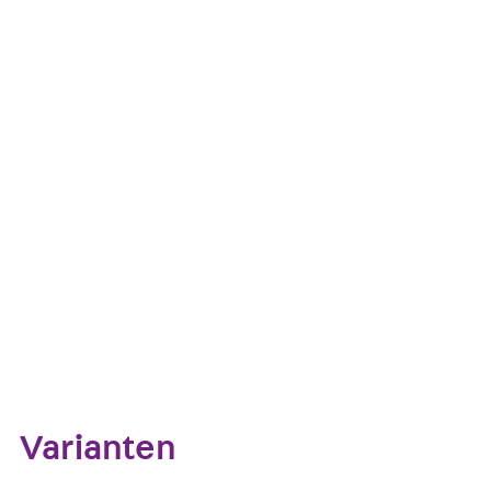
Allgemeine bauaufsichtliche Zulassung: Z-21.8-1868
Typenprüfung: TP-12-0009
Kontakt aufnehmen
Datenblatt her
Zum Abschnitt navigieren
Varianten