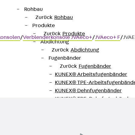
Rohbau
Zurück
Rohbau
Produkte
Zurück
Produkte
konsolen
/
Verblenderkonsole JVAeco+
/
JVAeco+ F
/
JVAE
Abdichtung
Zurück
Abdichtung
Fugenbänder
Zurück
Fugenbänder
e JVAeco+F
KUNEX® Arbeitsfugenbänder
KUNEX® TPE-Arbeitsfugenbänd
KUNEX® Dehnfugenbänder
KUNEX® TPE-Dehnfugenbänder
KUNEX® Fugenabschlussbänder
KUNEX® Klemmfugenband
KUNEX® Schweißkonstruktionen
KUNEX® Sternrohr