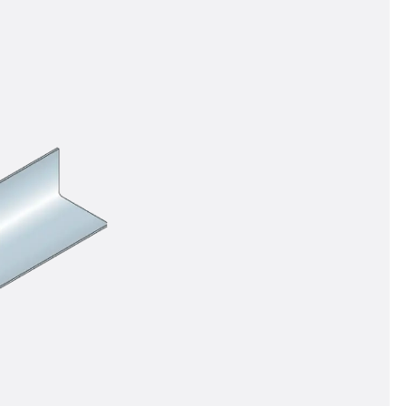
n
ysteme