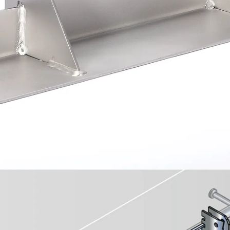
Montageschiene JM K
Montageschiene JML K, gelocht
Montageschiene JXM W, gezahn
Montageschiene JZM K, gezahnt
Montageschiene JZML K, gezahnt
Geländerbefestigungsschienen
Zurück
Geländerbefestigungs
Geländerbefestigungsschiene J
Spezialschrauben
Zurück
Spezialschrauben
Hakenkopfschraube JA
Hakenkopfschraube JB
Sollbruchschraube JB-SB
Hakenkopfschraube JC
Hammerkopfschraube JD
Hammerkopfschraube JG