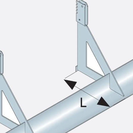
KUNEX® Mauerkragen
KUNEX® ABS Abschalelemente
Fugenbänder Zubehör
Fugenbleche
Zurück
Fugenbleche
PENTAFLEX KB®
PENTAFLEX KB® Agrar
PENTAFLEX® FBA
PENTAFLEX® ABS
PENTAFLEX® OBS
PENTAFLEX® FTS
PENTAFLEX® STK
PENTAFLEX® OPTI-Mauerstärke
PENTAFLEX® Modul
Fugenbleche Zubehör
Frischbetonverbundsysteme
Zurück
Frischbetonverbunds