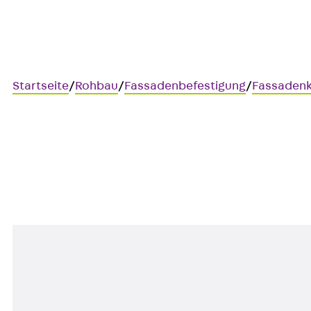
Startseite
/
Rohbau
/
Fassadenbefestigung
/
Fassaden
Art.-Nr. JVAECO+290 F/7.0
JORDAHL Verblenderkonsol