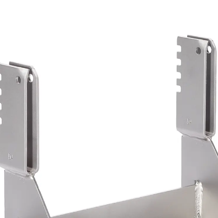
Injektionsschläuche Zubehör
Injektionsschläuche Sets
Befestigung
Zurück
Befestigung
Ankerschienen
Zurück
Ankerschienen
Ankerschiene JSA K
Ankerschiene JTA W
Ankerschiene JTA K
Ankerschiene JTA RT W
Ankerschiene JTA RF W
Ankerschiene JXA W, gezahnt
Ankerschiene JXA PC W, gezahnt
Ankerschiene JZA K, gezahnt
Montageschienen
Zurück
Montageschienen
Montageschiene JM W