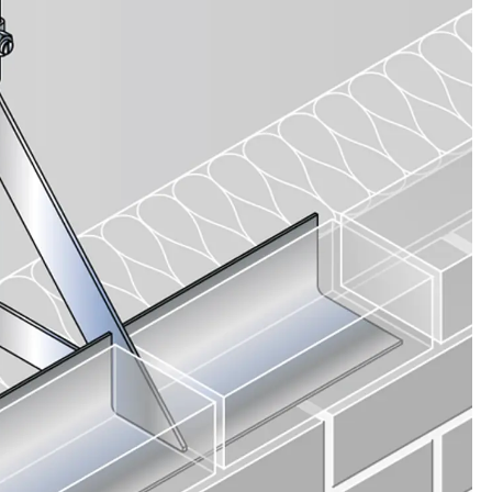
n
nen