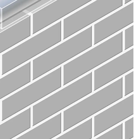
ngsschienen
e JTB
L