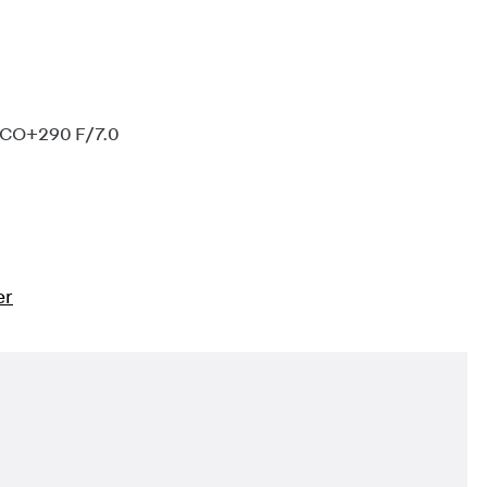
CO+290 F/7.0
er