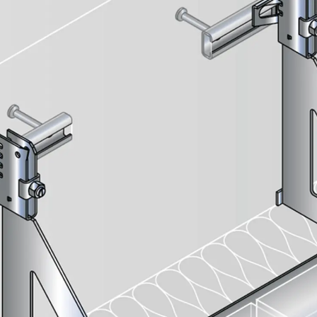
Hammerkopfschraube JH
Sollbruchschraube JH-SB
Doppelkerbzahnschraube JKB
Doppelkerbzahnschraube JKC
Zahnschraube JXB
Zahnschraube JXD
Zahnschraube JXE
Zahnschraube JXH
Zahnschraube JZS
Anschlagbefestigungen
Zurück
Anschlagbefestigunge
Liftschachtanker JLF
Liftschachtschlinge JLS
Maueranschlussschienen
Zurück
Maueranschlussschie
Maueranschlussschiene KT
Trapezblechbefestigungsschienen