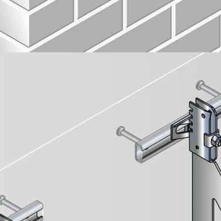
Querkraftbewehrung
Zurück
Querkraftbewehrung
Querkraftbewehrung JDA-S
Rückbiegeanschlüsse
Zurück
Rückbiegeanschlüsse
FERBOX®
Anschlussabdichtung
GFK-Bewehrung
Zurück
GFK-Bewehrung
FIBERNOX® V-ROD
Edelstahlbewehrung
Zurück
Edelstahlbewehrung
Nichtrostender Betonstahl
Mauerwerksbewehrung
Zurück
Mauerwerksbewehrun
GRIPRIP®
Bewehrungszubehör