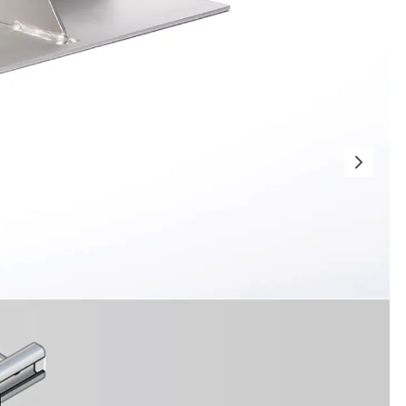
t
 & gelocht
schienen
GB