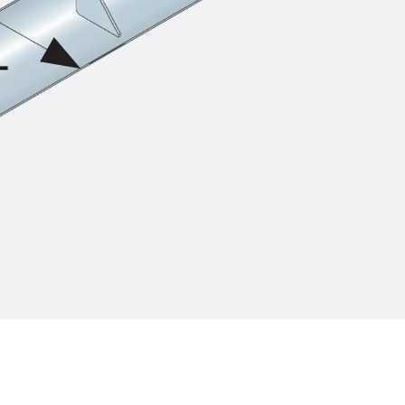
SECUFLEX®
Frischbetonverbundsysteme Zubeh
Rohrdurchführungen
Zurück
Rohrdurchführungen
PENTAFLEX® Transwand
PENTAFLEX® Futterrohr
PENTAFLEX® Bodendurchführu
PENTAFLEX® Bodenablauf
Rohrdurchführungen Zubehör
Quellbänder
Zurück
Quellbänder
SWELLFLEX®
Quellbänder Zubehör
Injektionsschläuche
Zurück
Injektionsschläuche
PLURAFLEX®