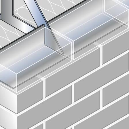
Zurück
Trapezblechbefestigu
Trapezblechbefestigungsschien
Gerüstschuhe
Zurück
Gerüstschuhe
Gerüstschuhe JG
Befestigungszubehör
Kantenschutzwinkel
Zurück
Kantenschutzwinkel
Kantenschutzwinkel JKW
Bewehrung
Zurück
Bewehrung
Durchstanzbewehrung
Zurück
Durchstanzbewehrung
Durchstanzbewehrung JDA
Durchstanzbewehrung JDA-FT-K
Durchstanzbewehrung Zubehör