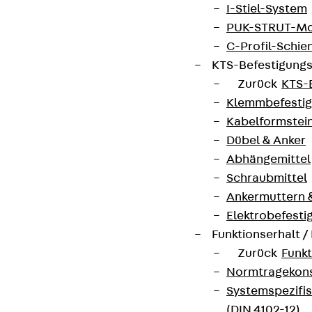
I-Stiel-System
PUK-STRUT-Mo
C-Profil-Schie
KTS-Befestigung
Zurück
KTS-
Klemmbefesti
Kabelformstei
Dübel & Anker
Abhängemittel
Schraubmittel
Ankermuttern 
Elektrobefesti
Funktionserhalt 
Zurück
Funkt
Normtragekonst
Systemspezifis
(DIN 4102-12)