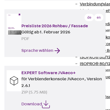
Verbindungsla
Verbindungszube
Wärmedämmung
de
en
Zurück
Wärmed
Preisliste 2026 Rohbau / Fassade
Balkondämmele
Gültig ab 1. Februar 2026
Zurück
Balk
PDF
ISOPRO® Beto
ISOPRO® 120 B
Sprache wählen
ISOPRO® 80/12
ISOPRO® 80/12
Mauerfußelemen
EXPERT Software JVAeco+
Zurück
Maue
für Verblenderkonsole JVAeco+, Version
ISOMUR®
2.6.1
Digitale Lösungen
ZIP (5.75 MB)
Zurück
Digitale Lö
Software
Download