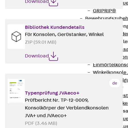
Download
Zurück
Maue
GRIPRIP®
Bewehrungszubeh
Fassadenbefestigun
Bibliothek Kundendetails
Zurück
Fassade
Für Konsolen, Gerüstanker, Winkel
Fassadenkonsol
ZIP (59.01 MB)
Zurück
Fass
Download
Verblenderkon
Einmörtelkons
Winkelkonsole 
Fassadenbefestig
de
Brüstungsanker
Typenprüfung JVAeco+
Zurück
Brüs
Prüfbericht Nr. TP-12-0009,
Brüstungsanke
Konsolkörper der Verblendkonsolen
Maueranschluss
JVA+ und JVAeco+
Zurück
Maue
PDF (3.46 MB)
Maueranschlu