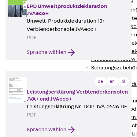
RAPIDOBAT®
EPD Umweltproduktdeklaration
Schalrohre Zubeh
JVAeco+
Abschalelement
Umwelt-Produktdeklaration für
Zurück
Absc
Verblenderkonsole JVAeco+
Polystyrolele
PDF
Streckmetalle
Streckmetalle
Sprache wählen
Abschalelemente
Schalungszubehö
Verbindung
de
en
pl
Zurück
Verbind
Leistungserklärung Verblenderkonsolen
Dorne
JVA+ und JVAeco+
Zurück
Dorn
Leistungserklärung Nr. DOP_JVA_0526_DE
Doppelschubd
PDF
Querkraftdorn
Verbindungslasc
Sprache wählen
Zurück
Verb