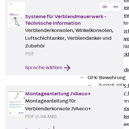
Durchstanzbe
de
en
Durchstanzbew
Durchstanzbe
Systeme für Verblendmauerwerk -
Querkraftbeweh
Technische Information
Verblenderkonsolen, Winkelkonsolen,
Zurück
Quer
Luftschichtanker, Verblendanker und
Querkraftbewe
Zubehör
Rückbiegeanschl
PDF
Zurück
Rück
FERBOX®
Sprache wählen
Anschlussabdi
GFK-Bewehrung
Zurück
GFK-
FIBERNOX® V
Montageanleitung JVAeco+
Edelstahlbewehr
Montageanleitung für
Zurück
Edel
Verblenderkonsole JVAeco+
Nichtrostender
PDF (1.06 MB)
Mauerwerksbew