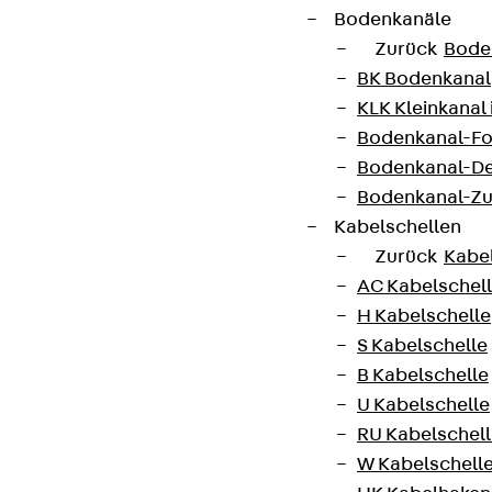
Bodenkanäle
Jetzt anmelden
Zurück
Bode
BK Bodenkanal
KLK Kleinkanal 
Bodenkanal-Fo
Connect
Bodenkanal-De
Bodenkanal-Z
Kabelschellen
Zurück
Kabe
AC Kabelschel
H Kabelschelle
S Kabelschelle
B Kabelschelle
U Kabelschelle
RU Kabelschel
W Kabelschell