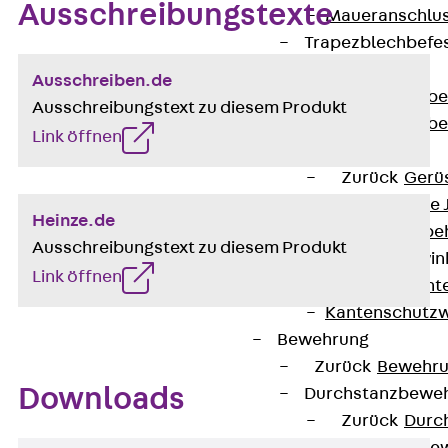
Ausschreibungstexte
Maueranschlus
Trapezblechbefe
Zurück
Ausschreiben.de
Trapezblechbe
Ausschreibungstext zu diesem Produkt
Trapezblechbe
Link öffnen
Gerüstschuhe
Zurück
Gerü
Gerüstschuhe 
Heinze.de
Befestigungszube
Ausschreibungstext zu diesem Produkt
Kantenschutzwin
Link öffnen
Zurück
Kant
Kantenschutzw
Bewehrung
Zurück
Bewehr
Downloads
Durchstanzbewe
Zurück
Durc