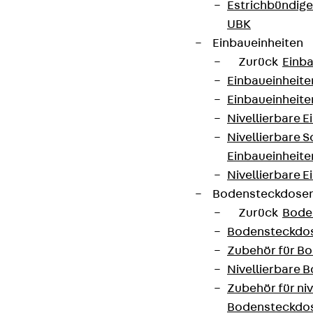
Estrichbündig
UBK
Einbaueinheiten
Zurück
Einba
Einbaueinheite
Einbaueinheite
Nivellierbare 
Nivellierbare 
Einbaueinheite
Nivellierbare E
Bodensteckdose
Zurück
Bode
Bodensteckdo
Zubehör für B
Nivellierbare
Zubehör für niv
Bodensteckdo