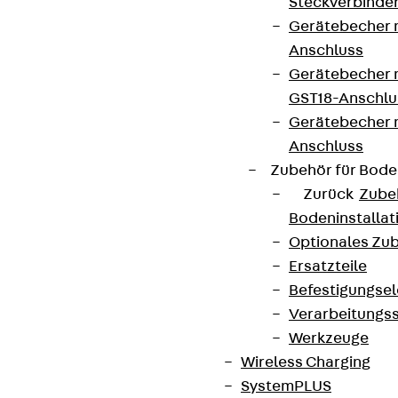
Steckverbinde
Gerätebecher 
Anschluss
Gerätebecher m
GST18-Anschlu
Gerätebecher
Anschluss
Zubehör für Bode
Zurück
Zube
Bodeninstalla
Optionales Zu
Ersatzteile
Befestigungse
Verarbeitungss
Werkzeuge
Wireless Charging
SystemPLUS