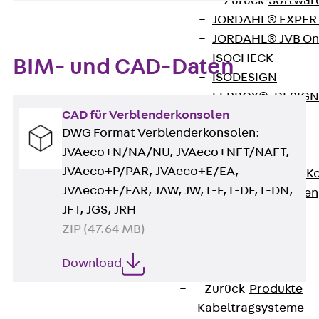
Zurück
Softwar
JORDAHL® EXPERT
JORDAHL® JVB Onl
ISOCHECK
BIM- und CAD-Daten
ISODESIGN
FERBOX®-DESIGN 
CAD für Verblenderkonsolen
CAD und BIM
DWG Format Verblenderkonsolen:
Services
JVAeco+N/NA/NU, JVAeco+NFT/NAFT,
Zurück
Services
JVAeco+P/PAR, JVAeco+E/EA,
Beratung, Planung, K
JVAeco+F/FAR, JAW, JW, L-F, L-DF, L-DN,
Individuelle Lösungen
JFT, JGS, JRH
Referenzen
ZIP (47.64 MB)
Ausbau
Zurück
Ausbau
Download
Produkte
Zurück
Produkte
Kabeltragsysteme