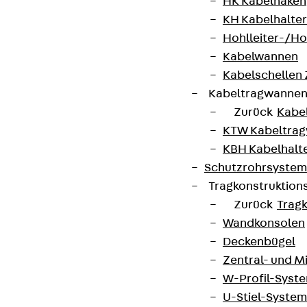
Partner von Anfang bis Zukunft.
HK Kabelhaken
KH Kabelhalter
Hohlleiter-/H
Kabelwannen
Kabelschellen
AGB
Kabeltragwanne
Zurück
Kabe
Cookie-Einstellungen
KTW Kabeltra
Hinweisgebersystem
KBH Kabelhalt
Datenschutz
Schutzrohrsyste
Tragkonstruktio
Impressum
Zurück
Trag
Wandkonsolen
Deckenbügel
Zentral- und 
W-Profil-Syst
U-Stiel-System