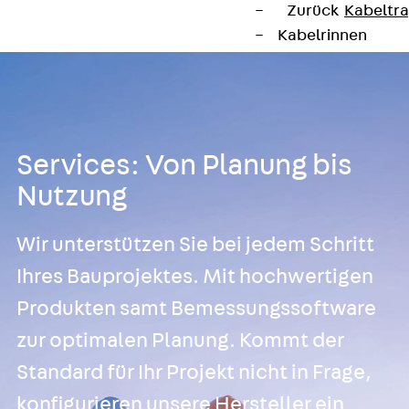
Zurück
Kabeltr
Kabelrinnen
Zurück
Kabe
R Kabelrinne, 
RS Kabelrinne,
RG Kabelrinne,
RGM Kabelrinne
Services: Von Planung bis
RGS Kabelrinne
Nutzung
RGL Kabelrinne
löschwasserdu
Wir unterstützen Sie bei jedem Schritt
RI Installation
Ihres Bauprojektes. Mit hochwertigen
RIS Installatio
Produkten samt Bemessungssoftware
Kabelrinnen-Fo
Kabelrinnen-D
zur optimalen Planung. Kommt der
Kabelrinnen-Z
Standard für Ihr Projekt nicht in Frage,
Gitterbahnen
konfigurieren unsere Hersteller ein
Zurück
Gitt