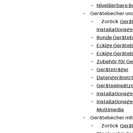
Nivellierbare
Gerätebecher und
Zurück
Gerä
Installationsg
Runde Geräteb
Eckige Geräte
Eckige Geräte
Zubehör für G
Geräteträger
Datengerätetr
Geräteeinsätz
Installationsg
Installationsg
Multimedia
Gerätebecher mi
Zurück
Gerä