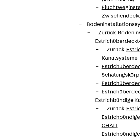
Fluchtweginsta
Zwischendecke
Bodeninstallations
Zurück
Bodenin
Estrichüberdeck
Zurück
Estr
Kanalsysteme
Estrichüberde
Schalungskörp
Estrichüberde
Estrichüberde
Estrichbündige 
Zurück
Estr
Estrichbündig
CHALI
Estrichbündig