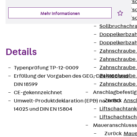
Hammerkopfsc
Hammerkopfsc
Mehr Informationen
Hammerkopfsc
Sollbruchschr
Doppelkerbzah
Doppelkerbzah
Details
Zahnschraube 
Zahnschraube 
Zahnschraube 
Typenprüfung TP-12-0009
Zahnschraube
Erfüllung der Vorgaben des GEG, DIN 4108 und
Zahnschraube 
DIN 18599
Anschlagbefesti
CE-gekennzeichnet
Zurück
Ansc
Umwelt-Produktdeklaration (EPD) nach ISO
Liftschachtank
14025 und DIN EN 15804
Liftschachtsch
Maueranschlusss
Zurück
Maue