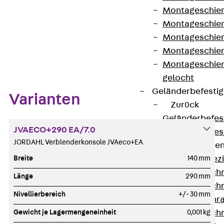
Montageschien
Montageschien
Montageschien
Zum Abschnitt navigieren
Montageschien
Montageschien
gelocht
Geländerbefesti
Varianten
Zurück
Geländerbefes
JVAECO+290 EA/7.0
Geländerbefes
JORDAHL Verblenderkonsole JVAeco+EA
Spezialschraube
Breite
140 mm
Zurück
Spez
Hakenkopfschr
Länge
290 mm
Hakenkopfschr
Nivellierbereich
+/- 30 mm
Sollbruchschr
Gewicht je Lagermengeneinheit
0,001 kg
Hakenkopfschr