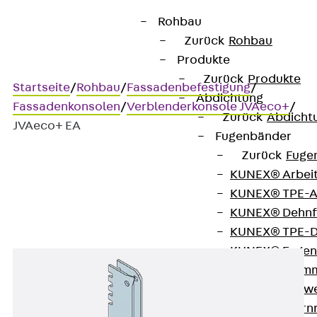
Rohbau
Zurück
Rohbau
Produkte
Zurück
Produkte
Startseite
/
Rohbau
/
Fassadenbefestigung
/
Abdichtung
Fassadenkonsolen
/
Verblenderkonsole JVAeco+
/
Zurück
Abdicht
JVAeco+ EA
Fugenbänder
Zurück
Fuge
KUNEX® Arbei
JVAeco+ EA
KUNEX® TPE-A
KUNEX® Dehnf
KUNEX® TPE-D
KUNEX® Fugen
KUNEX® Klem
KUNEX® Schwe
KUNEX® Stern