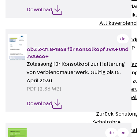
Attika-Verblenda
Download
Zurück
Attik
Attikaverblend
Windposts
de
Zurück
Wind
Windpost JWP
AbZ Z-21.8-1868 für Konsolkopf JVA+ und
Schallisolation
JVAeco+
Zulassung für Konsolkopf zur Halterung
Zurück
Schallis
von Verblendmauerwerk. Gültig bis 16.
Aufzugsisolierun
April 2030
Zurück
Aufzu
PDF (2.36 MB)
Aufzugsisolier
Trittschalldämme
Download
Schalung
Zurück
Schalun
Schalrohre
Zurück
Scha
de
en