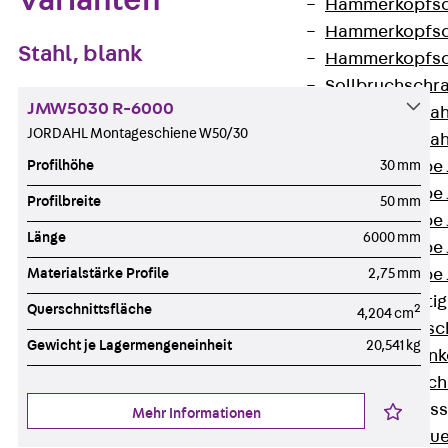
Varianten
Hammerkopfsc
Hammerkopfsc
Stahl, blank
Hammerkopfsc
Sollbruchschr
JMW5030 R-6000
Doppelkerbzah
JORDAHL Montageschiene W50/30
Doppelkerbzah
Profilhöhe
30 mm
Zahnschraube 
Zahnschraube 
Profilbreite
50 mm
Zahnschraube 
Länge
6000 mm
Zahnschraube
Materialstärke Profile
2,75 mm
Zahnschraube 
Anschlagbefesti
Querschnittsfläche
2
4,204 cm
Zurück
Ansc
Gewicht je Lagermengeneinheit
20,541 kg
Liftschachtank
Liftschachtsch
Maueranschlusss
Mehr Informationen
Zurück
Maue