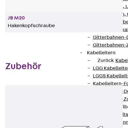
G Gitterbahn, 
GI Gitterbahn,
JB M20
GTD Gitterkabe
Hakenkopfschraube
GTDW Gitterkab
Gitterbahnen-
Gitterbahnen-
Kabelleitern
Zurück
Kabel
Zubehör
LGG Kabelleiter
LGGS Kabelleite
Kabelleitern-F
Kabelleitern-D
Kabelleitern-
Weitspannkabel
Zurück
Weit
WPL Weitspann