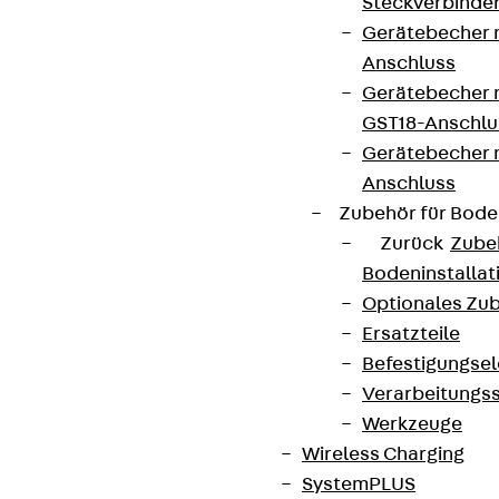
Steckverbinde
Gerätebecher 
Anschluss
Gerätebecher m
Connect
GST18-Anschlu
Gerätebecher
Anschluss
Zubehör für Bode
Zurück
Zube
Bodeninstalla
Optionales Zu
Ersatzteile
Befestigungse
Verarbeitungss
Werkzeuge
Partner von Anfang bis Zukunft.
Wireless Charging
SystemPLUS