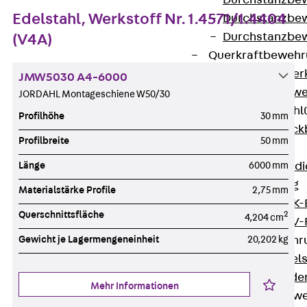
Durchstanzbe
Edelstahl, Werkstoff Nr. 1.4571/1.4404
Durchstanzbew
Durchstanzbe
(V4A)
Querkraftbeweh
Zurück
Quer
JMW5030 A4-6000
Querkraftbewe
JORDAHL Montageschiene W50/30
Rückbiegeanschl
Profilhöhe
30 mm
Zurück
Rück
Profilbreite
50 mm
FERBOX®
Länge
6000 mm
Anschlussabdi
GFK-Bewehrung
Materialstärke Profile
2,75 mm
Zurück
GFK-
Querschnittsfläche
2
4,204 cm
FIBERNOX® V
Gewicht je Lagermengeneinheit
20,202 kg
Edelstahlbewehr
Zurück
Edel
Nichtrostender
Mehr Informationen
Mauerwerksbew