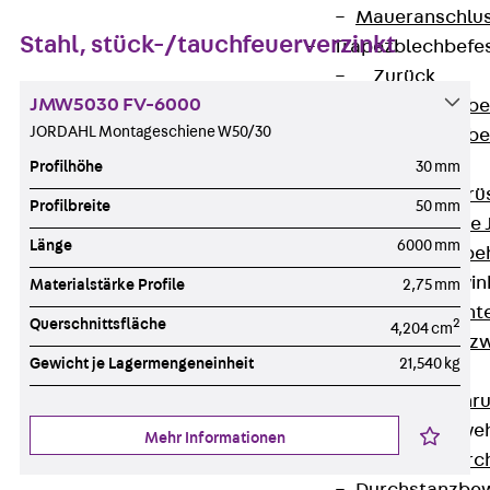
Maueranschlus
Stahl, stück-/tauchfeuerverzinkt
Trapezblechbefe
Zurück
JMW5030 FV-6000
Trapezblechbe
JORDAHL Montageschiene W50/30
Trapezblechbe
Gerüstschuhe
Profilhöhe
30 mm
Zurück
Gerü
Profilbreite
50 mm
Gerüstschuhe 
Länge
6000 mm
Befestigungszube
Kantenschutzwin
Materialstärke Profile
2,75 mm
Zurück
Kant
Querschnittsfläche
2
4,204 cm
Kantenschutzw
Gewicht je Lagermengeneinheit
21,540 kg
Bewehrung
Zurück
Bewehr
Durchstanzbewe
Mehr Informationen
Zurück
Durc