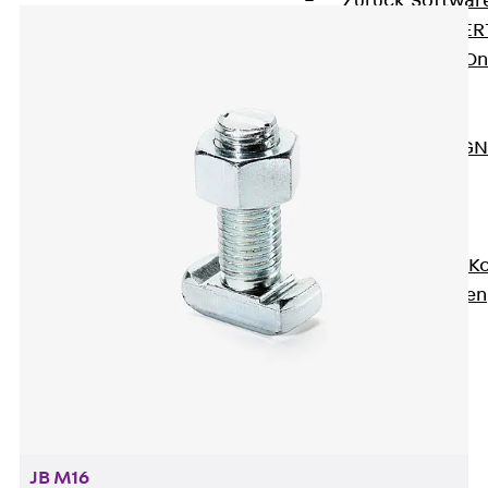
Zurück
Softwar
JORDAHL® EXPERT
JORDAHL® JVB Onl
ISOCHECK
ISODESIGN
FERBOX®-DESIGN 
CAD und BIM
Services
Zurück
Services
Beratung, Planung, K
Individuelle Lösungen
Referenzen
Ausbau
Zurück
Ausbau
Produkte
Zurück
Produkte
Kabeltragsysteme
JB M16