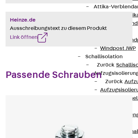
Attika-Verblenda
Zurück
Attik
Heinze.de
Attikaverblend
Ausschreibungstext zu diesem Produkt
Windposts
Link öffnen
Zurück
Wind
Windpost JWP
Schallisolation
Zurück
Schallis
Passende Schrauben
Aufzugsisolierun
Zurück
Aufzu
Aufzugsisolier
Trittschalldämme
Schalung
Zurück
Schalun
Schalrohre
Zurück
Scha