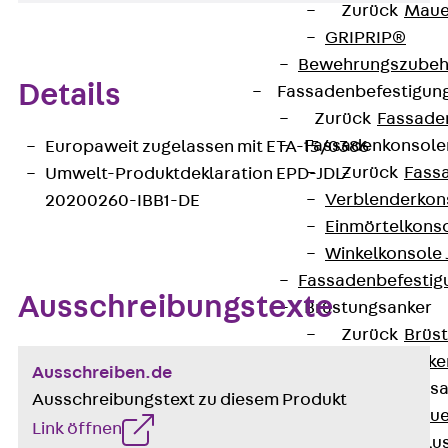
Zurück
Maue
GRIPRIP®
Bewehrungszubeh
Details
Fassadenbefestigun
Zurück
Fassade
Fassadenkonsol
Europaweit zugelassen mit ETA-15/0386
Zurück
Fass
Umwelt-Produktdeklaration EPD-JDL-
Verblenderkon
20200260-IBB1-DE
Einmörtelkons
Winkelkonsole 
Fassadenbefestig
Ausschreibungstexte
Brüstungsanker
Zurück
Brüs
Brüstungsanke
Ausschreiben.de
Maueranschluss
Ausschreibungstext zu diesem Produkt
Zurück
Maue
Link öffnen
Maueranschlu