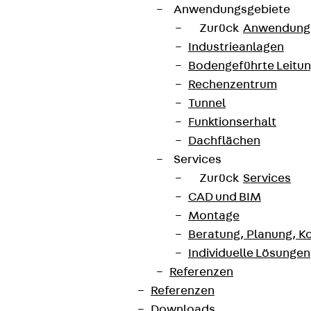
Anwendungsgebiete
Zurück
Anwendung
Industrieanlagen
AGB
Bodengeführte Leitu
Rechenzentrum
Cookie-Einstellungen
Tunnel
Hinweisgebersystem
Funktionserhalt
Datenschutz
Dachflächen
Services
Impressum
Zurück
Services
CAD und BIM
Montage
Beratung, Planung, K
Individuelle Lösungen
Referenzen
Referenzen
Downloads