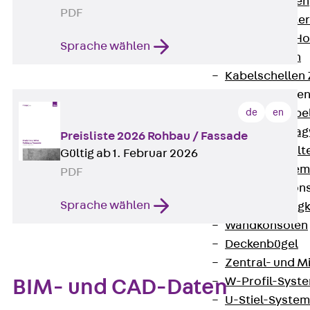
HK Kabelhaken
PDF
KH Kabelhalter
Hohlleiter-/H
Sprache wählen
Kabelwannen
Kabelschellen
Kabeltragwanne
de
en
Zurück
Kabe
KTW Kabeltra
Preisliste 2026 Rohbau / Fassade
KBH Kabelhalt
Gültig ab 1. Februar 2026
Schutzrohrsyste
PDF
Tragkonstruktio
Sprache wählen
Zurück
Trag
Wandkonsolen
Deckenbügel
Zentral- und 
W-Profil-Syst
BIM- und CAD-Daten
U-Stiel-System