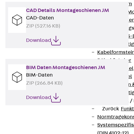
I-Stiel-System
CAD Details Montageschienen JM
PUK-STRUT-Mo
CAD-Daten
C-Profil-Schie
ZIP (527.16 KB)
KTS-Befestigung
Zurück
KTS-
Download
Klemmbefesti
Kabelformstei
Dübel & Anker
BIM Daten Montageschienen JM
Abhängemittel
BIM-Daten
Schraubmittel
ZIP (266.84 KB)
Ankermuttern 
Elektrobefesti
Download
Funktionserhalt 
Zurück
Funkt
Normtragekonst
Systemspezifis
(DIN 4102-12)