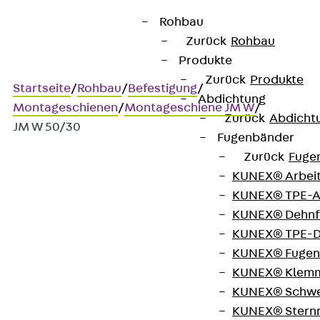
Rohbau
Zurück
Rohbau
Produkte
Zurück
Produkte
Startseite
/
Rohbau
/
Befestigung
/
Abdichtung
Montageschienen
/
Montageschiene JM W
/
Zurück
Abdicht
JM W 50/30
Fugenbänder
Zurück
Fuge
KUNEX® Arbei
JM W 50/30
KUNEX® TPE-A
KUNEX® Dehnf
Montageschiene,
KUNEX® TPE-D
KUNEX® Fugen
warmgewalzt
KUNEX® Klem
KUNEX® Schwe
KUNEX® Stern