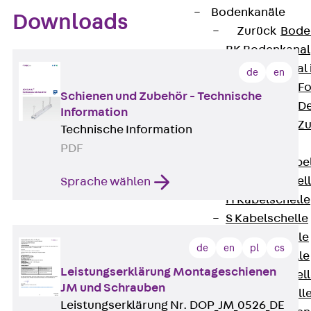
Bodenkanäle
Downloads
Zurück
Bode
BK Bodenkanal
KLK Kleinkanal 
de
en
Bodenkanal-Fo
Schienen und Zubehör - Technische
Bodenkanal-De
Information
Bodenkanal-Z
Technische Information
Kabelschellen
PDF
Zurück
Kabe
AC Kabelschel
Sprache wählen
H Kabelschelle
S Kabelschelle
B Kabelschelle
de
en
pl
cs
U Kabelschelle
Leistungserklärung Montageschienen
RU Kabelschel
JM und Schrauben
W Kabelschell
Leistungserklärung Nr. DOP_JM_0526_DE