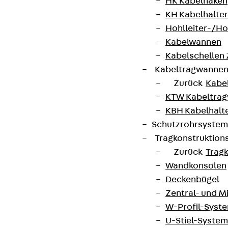
HK Kabelhaken
KH Kabelhalter
Hohlleiter-/H
Kabelwannen
Kabelschellen
Kabeltragwanne
Zurück
Kabe
KTW Kabeltra
KBH Kabelhalt
Schutzrohrsyste
Tragkonstruktio
Zurück
Trag
Wandkonsolen
Deckenbügel
Zentral- und 
W-Profil-Syst
U-Stiel-System