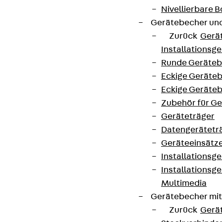
Nivellierbare
Gerätebecher und
Zurück
Gerä
Installationsg
Runde Geräteb
Eckige Geräte
Eckige Geräte
Zubehör für G
Geräteträger
Datengerätetr
Geräteeinsätz
Installationsg
Installationsg
Multimedia
Gerätebecher mi
Zurück
Gerä