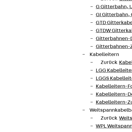
G Gitterbahn, 
GI Gitterbahn,
GTD Gitterkabe
GTDW Gitterkab
Gitterbahnen-
Gitterbahnen-
Kabelleitern
Zurück
Kabel
LGG Kabelleiter
LGGS Kabelleite
Kabelleitern-F
Kabelleitern-D
Kabelleitern-
Weitspannkabel
Zurück
Weit
WPL Weitspann