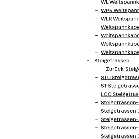
WL Weitspannka
WPR Weitspann
WLR Weitspann
Weitspannkabel
Weitspannkabe
Weitspannkabe
Weitspannkab
Steigetrassen
Zurück
Steig
STU Steigetrass
ST Steigetrasse
LGG Steigetrass
Steigetrassen
Steigetrassen
Steigetrassen
Steigetrassen
Steigetrassen-