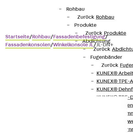
Rohbau
Zurück
Rohbau
Produkte
Zurück
Produkte
Startseite
/
Rohbau
/
Fassadenbefestigung
/
Abdichtung
Fassadenkonsolen
/
Winkelkonsole JL
/
JL-DN+
Zurück
Abdicht
Fugenbänder
Zurück
Fuge
JL-DN+
KUNEX® Arbei
KUNEX® TPE-A
KUNEX® Dehnf
KUNEX® TPE-D
KUNEX® Fugen
KUNEX® Klem
KUNEX® Schwe
KUNEX® Stern