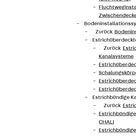
Fluchtweginsta
Zwischendecke
Bodeninstallations
Zurück
Bodenin
Estrichüberdeck
Zurück
Estr
Kanalsysteme
Estrichüberde
Schalungskörp
Estrichüberde
Estrichüberde
Estrichbündige 
Zurück
Estr
Estrichbündig
CHALI
Estrichbündig