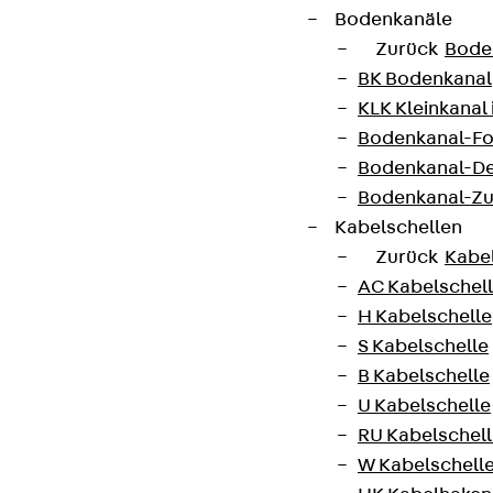
Bodenkanäle
Zurück
Bode
BK Bodenkanal
KLK Kleinkanal 
Bodenkanal-Fo
Bodenkanal-De
Bodenkanal-Z
Kabelschellen
Zurück
Kabe
AC Kabelschel
H Kabelschelle
S Kabelschelle
B Kabelschelle
U Kabelschelle
RU Kabelschel
W Kabelschell