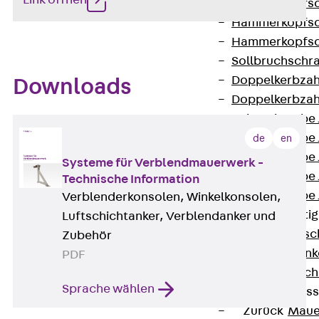
Link öffnen
Hammerkopfsc
Hammerkopfsc
Hammerkopfsc
Sollbruchschr
Doppelkerbzah
Downloads
Doppelkerbzah
Zahnschraube 
Zahnschraube 
de
en
Zahnschraube 
Systeme für Verblendmauerwerk -
Zahnschraube
Technische Information
Zahnschraube 
Verblenderkonsolen, Winkelkonsolen,
Anschlagbefesti
Luftschichtanker, Verblendanker und
Zurück
Ansc
Zubehör
Liftschachtank
PDF
Liftschachtsch
Sprache wählen
Maueranschlusss
Zurück
Maue