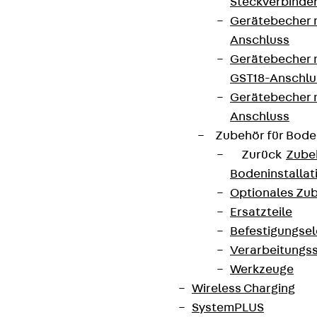
Steckverbinde
Gerätebecher 
Anschluss
Gerätebecher m
GST18-Anschlu
Gerätebecher
Anschluss
Zubehör für Bode
Zurück
Zube
Bodeninstalla
Optionales Zu
Ersatzteile
Befestigungse
Verarbeitungss
Werkzeuge
Wireless Charging
SystemPLUS