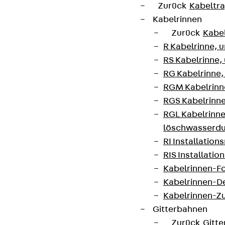
Zurück
Kabeltr
Kabelrinnen
Zurück
Kabe
R Kabelrinne, 
RS Kabelrinne,
RG Kabelrinne,
RGM Kabelrinne
RGS Kabelrinne
RGL Kabelrinne
löschwasserdu
RI Installation
RIS Installatio
Kabelrinnen-Fo
Kabelrinnen-D
Kabelrinnen-Z
Gitterbahnen
Zurück
Gitt