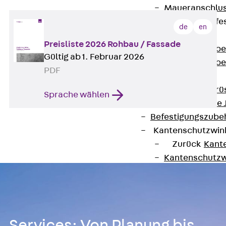
Maueranschlus
Trapezblechbefe
de
en
Zurück
Preisliste 2026 Rohbau / Fassade
Trapezblechbe
Gültig ab 1. Februar 2026
Trapezblechbe
PDF
Gerüstschuhe
Zurück
Gerü
Sprache wählen
Gerüstschuhe 
Befestigungszube
Kantenschutzwin
Zurück
Kant
Kantenschutzw
Bewehrung
Zurück
Bewehr
Durchstanzbewe
Zurück
Durc
Services: Von Planung bis