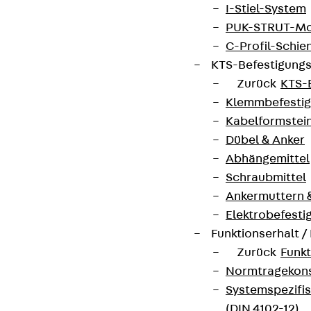
I-Stiel-System
PUK-STRUT-Mo
C-Profil-Schie
KTS-Befestigung
Zurück
KTS-
Klemmbefesti
Kabelformstei
Dübel & Anker
Abhängemittel
Schraubmittel
Ankermuttern 
Elektrobefesti
Funktionserhalt 
Zurück
Funkt
Normtragekonst
Systemspezifis
(DIN 4102-12)