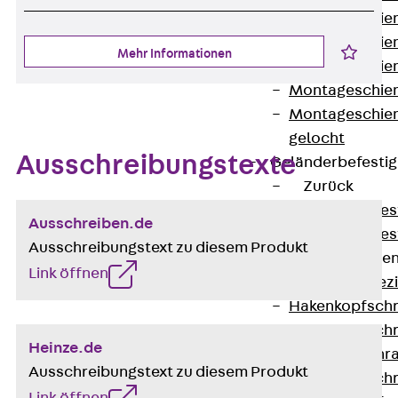
Montageschien
Montageschien
Mehr Informationen
Montageschien
Montageschien
Montageschien
gelocht
Ausschreibungstexte
Geländerbefesti
Zurück
Geländerbefes
Ausschreiben.de
Geländerbefes
Ausschreibungstext zu diesem Produkt
Spezialschraube
Link öffnen
Zurück
Spez
Hakenkopfschr
Hakenkopfschr
Heinze.de
Sollbruchschr
Ausschreibungstext zu diesem Produkt
Hakenkopfschr