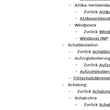
Attika-Verblenda
Zurück
Attik
Attikaverblend
Windposts
Newsletter
Zurück
Wind
Windpost JWP
Wir informieren regelmäßig zu
Schallisolation
Produktneuheiten, Referenzen und aktuellen
Zurück
Schallis
Themen.
Aufzugsisolierun
Zurück
Aufzu
Jetzt anmelden
Aufzugsisolier
Trittschalldämme
Schalung
Zurück
Schalun
Schalrohre
Connect
Zurück
Scha