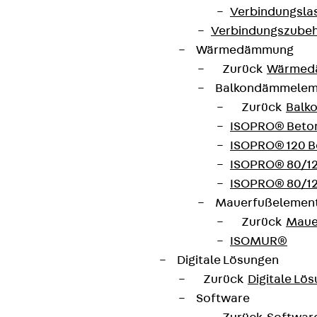
Verbindungsla
Hinweisgebersystem
Verbindungszube
Datenschutz
Wärmedämmung
Impressum
Zurück
Wärmed
Balkondämmele
Zurück
Balk
ISOPRO® Beto
ISOPRO® 120 B
ISOPRO® 80/12
ISOPRO® 80/12
Mauerfußelemen
Zurück
Maue
ISOMUR®
Digitale Lösungen
Zurück
Digitale Lö
Software