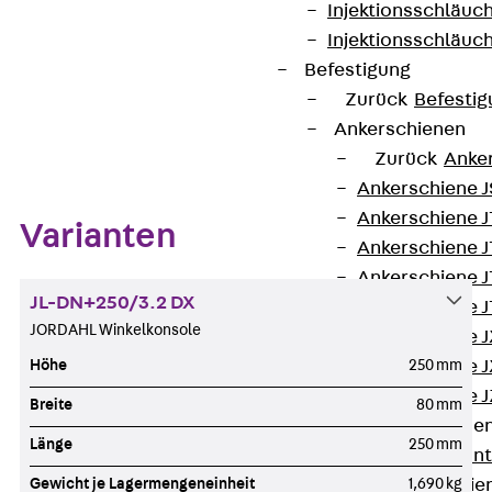
Datenblatt herunterladen
Injektionsschläuc
Injektionsschläuc
Befestigung
Zurück
Befestig
Zum Abschnitt navigieren
Ankerschienen
Zurück
Anke
Ankerschiene J
Ankerschiene 
Varianten
Ankerschiene J
Ankerschiene J
JL-DN+250/3.2 DX
Ankerschiene J
JORDAHL Winkelkonsole
Ankerschiene J
Höhe
250 mm
Ankerschiene J
Ankerschiene J
Breite
80 mm
Montageschiene
Länge
250 mm
Zurück
Mont
Gewicht je Lagermengeneinheit
1,690 kg
Montageschie