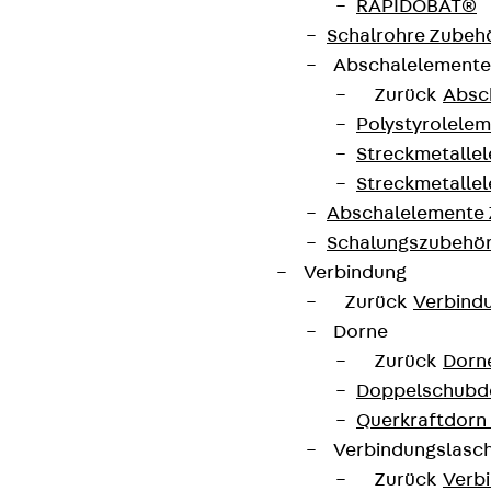
RAPIDOBAT®
Schalrohre Zubeh
Abschalelement
Zurück
Absc
Polystyrolele
Streckmetalle
Streckmetalle
Abschalelemente
Schalungszubehö
Verbindung
Partner von Anfang bis Zukunft.
Zurück
Verbind
Dorne
Zurück
Dorn
Doppelschubd
Querkraftdorn
AGB
Verbindungslasc
Cookie-Einstellungen
Zurück
Verb