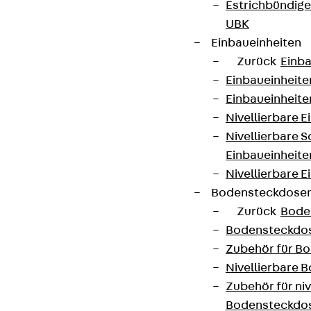
Estrichbündig
UBK
Einbaueinheiten
Zurück
Einba
Einbaueinheite
Einbaueinheite
Nivellierbare 
Nivellierbare 
Einbaueinheite
Nivellierbare E
Bodensteckdose
Zurück
Bode
Bodensteckdo
Zubehör für B
Nivellierbare
Zubehör für niv
Bodensteckdo