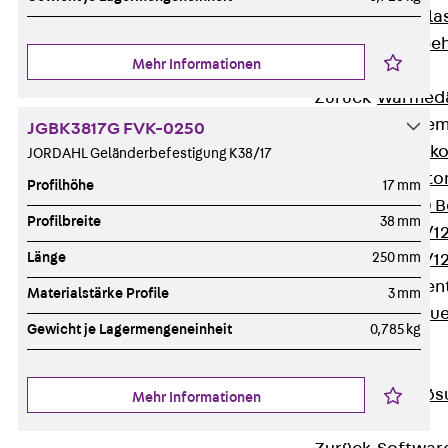
Verbindungsla
Verbindungszube
Mehr Informationen
Wärmedämmung
Zurück
Wärmed
Balkondämmele
JGBK3817G FVK-0250
Zurück
Balk
JORDAHL Geländerbefestigung K38/17
ISOPRO® Beto
Profilhöhe
17 mm
ISOPRO® 120 B
Profilbreite
38 mm
ISOPRO® 80/12
Länge
250 mm
ISOPRO® 80/12
Mauerfußelemen
Materialstärke Profile
3 mm
Zurück
Maue
Gewicht je Lagermengeneinheit
0,785 kg
ISOMUR®
Digitale Lösungen
Zurück
Digitale Lö
Mehr Informationen
Software