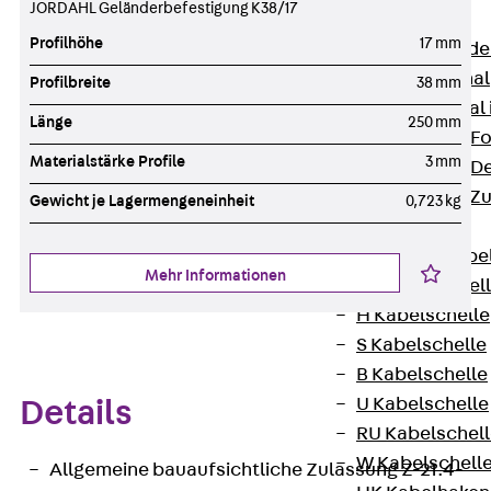
JORDAHL Geländerbefestigung K38/17
Bodenkanäle
Profilhöhe
17 mm
Zurück
Bode
BK Bodenkanal
Profilbreite
38 mm
KLK Kleinkanal 
Länge
250 mm
Bodenkanal-Fo
Materialstärke Profile
3 mm
Bodenkanal-De
Bodenkanal-Z
Gewicht je Lagermengeneinheit
0,723 kg
Kabelschellen
Zurück
Kabe
Mehr Informationen
AC Kabelschel
H Kabelschelle
S Kabelschelle
B Kabelschelle
U Kabelschelle
Details
RU Kabelschel
W Kabelschell
Allgemeine bauaufsichtliche Zulassung Z-21.4-