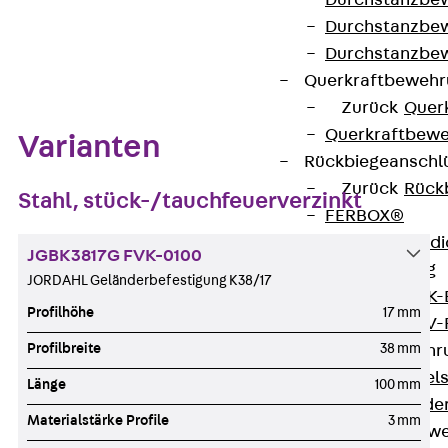
Durchstanzbe
Durchstanzbew
Zum Abschnitt navigieren
Durchstanzbe
Querkraftbeweh
Zurück
Quer
Querkraftbewe
Varianten
Rückbiegeanschl
Zurück
Rück
Stahl, stück-/tauchfeuerverzinkt
FERBOX®
Anschlussabdi
JGBK3817G FVK-0100
GFK-Bewehrung
JORDAHL Geländerbefestigung K38/17
Zurück
GFK-
Profilhöhe
17 mm
FIBERNOX® V
Profilbreite
38 mm
Edelstahlbewehr
Zurück
Edel
Länge
100 mm
Nichtrostender
Materialstärke Profile
3 mm
Mauerwerksbew