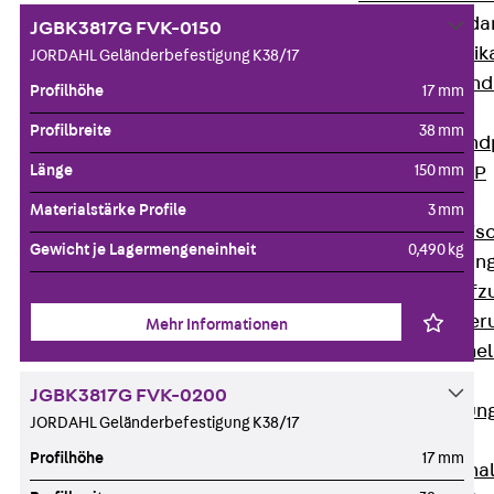
Attika-Verblenda
JGBK3817G FVK-0150
Zurück
Attik
JORDAHL Geländerbefestigung K38/17
Attikaverblend
Profilhöhe
17 mm
Windposts
Profilbreite
38 mm
Zurück
Wind
Länge
150 mm
Windpost JWP
Schallisolation
Materialstärke Profile
3 mm
Zurück
Schallis
Gewicht je Lagermengeneinheit
0,490 kg
Aufzugsisolierun
Zurück
Aufzu
Aufzugsisolier
Mehr Informationen
Trittschalldämme
Schalung
JGBK3817G FVK-0200
Zurück
Schalun
JORDAHL Geländerbefestigung K38/17
Schalrohre
Profilhöhe
17 mm
Zurück
Scha