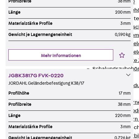
Profilbreite
38 mm
RAPIDOBAT®
Schalrohre Zubeh
Länge
200 mm
Abschalelement
Materialstärke Profile
3 mm
Zurück
Absc
Gewicht je Lagermengeneinheit
0,590 kg
Polystyrolele
Streckmetalle
Streckmetalle
Mehr Informationen
Abschalelemente
Schalungszubehö
JGBK3817G FVK-0220
Verbindung
JORDAHL Geländerbefestigung K38/17
Zurück
Verbind
Profilhöhe
17 mm
Dorne
Zurück
Dorn
Profilbreite
38 mm
Doppelschubd
Länge
220 mm
Querkraftdorn
Materialstärke Profile
3 mm
Verbindungslasc
Zurück
Verb
Gewicht je Lagermengeneinheit
0,726 kg