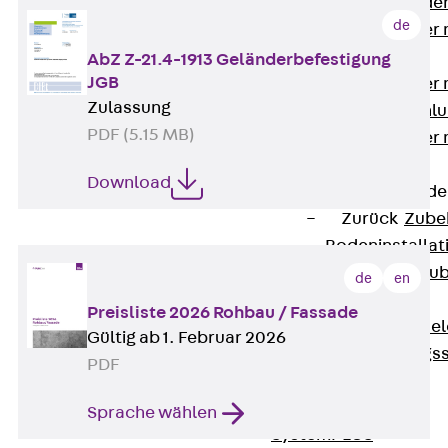
Steckverbinde
de
Gerätebecher 
Anschluss
AbZ Z-21.4-1913 Geländerbefestigung
JGB
Gerätebecher m
Zulassung
GST18-Anschlu
PDF (5.15 MB)
Gerätebecher
Anschluss
Download
Zubehör für Bode
Zurück
Zube
Bodeninstalla
Optionales Zu
de
en
Ersatzteile
Preisliste 2026 Rohbau / Fassade
Befestigungse
Gültig ab 1. Februar 2026
Verarbeitungss
PDF
Werkzeuge
Wireless Charging
Sprache wählen
SystemPLUS