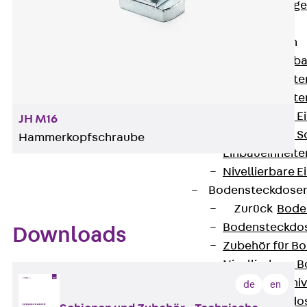
Estrichbündig
UBK
Einbaueinheiten
Zurück
Einba
Einbaueinheite
Einbaueinheite
Nivellierbare 
JH M16
Nivellierbare 
Hammerkopfschraube
Einbaueinheite
Nivellierbare E
Bodensteckdose
Zurück
Bode
Bodensteckdo
Downloads
Zubehör für B
Nivellierbare
Zubehör für niv
de
en
Bodensteckdo