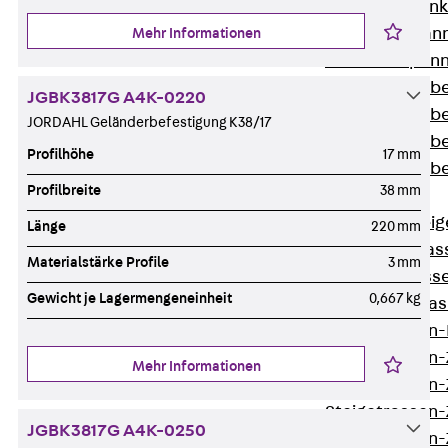
WL Weitspannka
WPR Weitspann
Mehr Informationen
WLR Weitspann
Weitspannkabel
JGBK3817G A4K-0220
Weitspannkabe
JORDAHL Geländerbefestigung K38/17
Weitspannkabe
Profilhöhe
17 mm
Weitspannkab
Profilbreite
38 mm
Steigetrassen
Zurück
Steig
Länge
220 mm
STU Steigetrass
Materialstärke Profile
3 mm
ST Steigetrasse
Gewicht je Lagermengeneinheit
0,667 kg
LGG Steigetrass
Steigetrassen
Steigetrassen
Mehr Informationen
Steigetrassen
Steigetrassen
JGBK3817G A4K-0250
Steigetrassen-