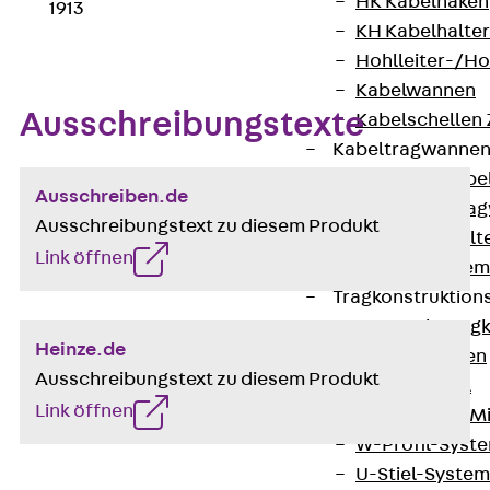
HK Kabelhaken
1913
KH Kabelhalter
Hohlleiter-/H
Kabelwannen
Ausschreibungstexte
Kabelschellen
Kabeltragwanne
Zurück
Kabe
Ausschreiben.de
KTW Kabeltra
Ausschreibungstext zu diesem Produkt
KBH Kabelhalt
Link öffnen
Schutzrohrsyste
Tragkonstruktio
Zurück
Trag
Heinze.de
Wandkonsolen
Ausschreibungstext zu diesem Produkt
Deckenbügel
Link öffnen
Zentral- und 
W-Profil-Syst
U-Stiel-System