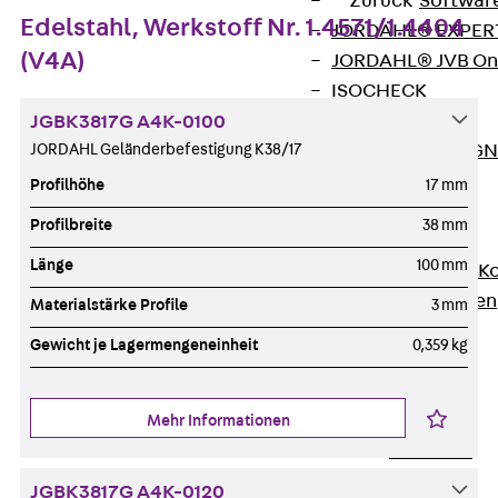
Zurück
Softwar
Edelstahl, Werkstoff Nr. 1.4571/1.4404
JORDAHL® EXPERT
(V4A)
JORDAHL® JVB Onl
ISOCHECK
ISODESIGN
JGBK3817G A4K-0100
FERBOX®-DESIGN 
JORDAHL Geländerbefestigung K38/17
CAD und BIM
Profilhöhe
17 mm
Services
Profilbreite
38 mm
Zurück
Services
Länge
100 mm
Beratung, Planung, K
Individuelle Lösungen
Materialstärke Profile
3 mm
Referenzen
Gewicht je Lagermengeneinheit
0,359 kg
Ausbau
Zurück
Ausbau
Produkte
Mehr Informationen
Zurück
Produkte
Kabeltragsysteme
JGBK3817G A4K-0120