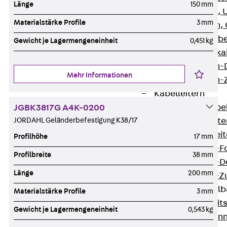
Länge
150 mm
G Gitterbahn, 
Materialstärke Profile
3 mm
GI Gitterbahn,
GTD Gitterkabe
Gewicht je Lagermengeneinheit
0,451 kg
GTDW Gitterkab
Gitterbahnen-
Mehr Informationen
Gitterbahnen-
Kabelleitern
Zurück
Kabel
JGBK3817G A4K-0200
LGG Kabelleiter
JORDAHL Geländerbefestigung K38/17
LGGS Kabelleite
Profilhöhe
17 mm
Kabelleitern-F
Profilbreite
38 mm
Kabelleitern-D
Länge
200 mm
Kabelleitern-
Weitspannkabel
Materialstärke Profile
3 mm
Zurück
Weit
Gewicht je Lagermengeneinheit
0,543 kg
WPL Weitspann