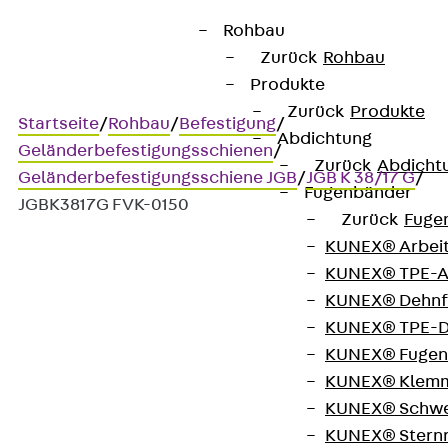
Rohbau
Zurück
Rohbau
Produkte
Zurück
Produkte
Startseite
/
Rohbau
/
Befestigung
/
Abdichtung
Geländerbefestigungsschienen
/
Zurück
Abdicht
Geländerbefestigungsschiene JGB
/
JGB K 38/17 G
/
Fugenbänder
JGBK3817G FVK-0150
Zurück
Fuge
KUNEX® Arbei
KUNEX® TPE-A
Art.-Nr. JGBK3817G FVK-0150
KUNEX® Dehnf
JORDAHL
KUNEX® TPE-D
Geländerbefestigung
KUNEX® Fugen
KUNEX® Klem
K38/17
KUNEX® Schwe
KUNEX® Stern