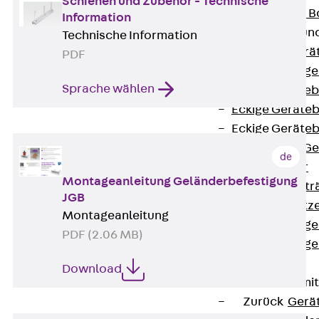
Schienen und Zubehör - Technische
Nivellierbare
Information
Gerätebecher und
Technische Information
Zurück
Gerä
PDF
Installationsg
Sprache wählen
Runde Geräteb
Eckige Geräte
Eckige Geräte
Zubehör für G
de
Geräteträger
Montageanleitung Geländerbefestigung
Datengerätetr
JGB
Geräteeinsätz
Montageanleitung
Installationsg
PDF (2.06 MB)
Installationsg
Multimedia
Download
Gerätebecher mi
Zurück
Gerä