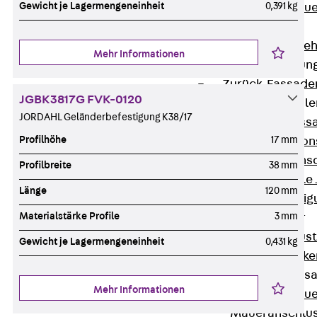
Gewicht je Lagermengeneinheit
0,391 kg
Zurück
Maue
GRIPRIP®
Bewehrungszubeh
Mehr Informationen
Fassadenbefestigun
Zurück
Fassade
JGBK3817G FVK-0120
Fassadenkonsol
JORDAHL Geländerbefestigung K38/17
Zurück
Fass
Profilhöhe
17 mm
Verblenderkon
Einmörtelkons
Profilbreite
38 mm
Winkelkonsole 
Länge
120 mm
Fassadenbefestig
Materialstärke Profile
3 mm
Brüstungsanker
Zurück
Brüs
Gewicht je Lagermengeneinheit
0,431 kg
Brüstungsanke
Maueranschluss
Mehr Informationen
Zurück
Maue
Maueranschlu