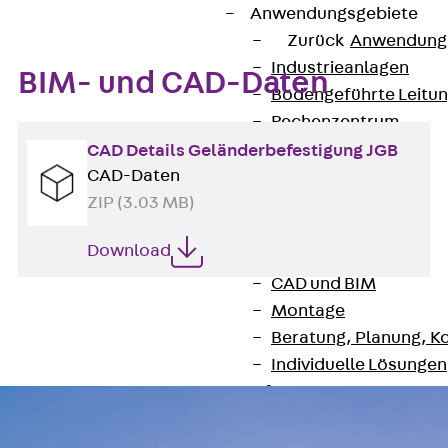
Anwendungsgebiete
Zurück
Anwendung
Industrieanlagen
BIM- und CAD-Daten
Bodengeführte Leitu
Rechenzentrum
Tunnel
CAD Details Geländerbefestigung JGB
Funktionserhalt
CAD-Daten
Dachflächen
ZIP (3.03 MB)
Services
Download
Zurück
Services
CAD und BIM
Montage
Beratung, Planung, K
Individuelle Lösungen
Referenzen
Referenzen
Downloads