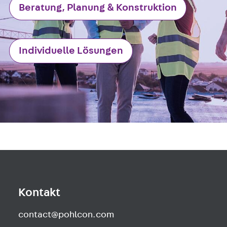
Newsletter
Beratung, Planung & Konstruktion
Presse
Karriere
Zurück
Karriere
Individuelle Lösungen
Stellenausschreibungen
Unsere Standorte
Benefits
Kontakt
contact@pohlcon.com