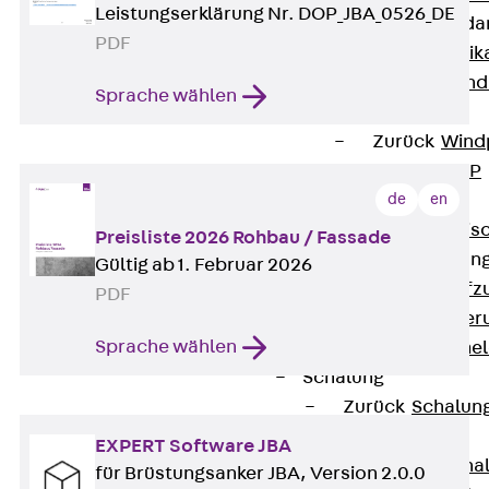
Leistungserklärung Nr. DOP_JBA_0526_DE
Attika-Verblenda
PDF
Zurück
Attik
Attikaverblend
Sprache wählen
Windposts
Zurück
Wind
Windpost JWP
Schallisolation
de
en
Zurück
Schallis
Preisliste 2026 Rohbau / Fassade
Aufzugsisolierun
Gültig ab 1. Februar 2026
Zurück
Aufzu
PDF
Aufzugsisolier
Sprache wählen
Trittschalldämme
Schalung
Zurück
Schalun
Schalrohre
EXPERT Software JBA
Zurück
Scha
für Brüstungsanker JBA, Version 2.0.0