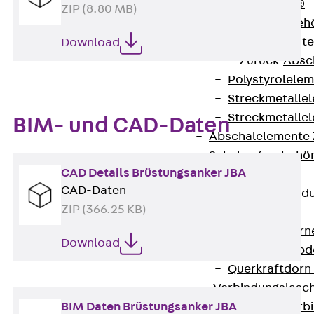
RAPIDOBAT®
ZIP (8.80 MB)
Schalrohre Zubeh
Abschalelement
Download
Zurück
Absc
Polystyrolele
Streckmetalle
Streckmetalle
BIM- und CAD-Daten
Abschalelemente
Schalungszubehö
CAD Details Brüstungsanker JBA
Verbindung
CAD-Daten
Zurück
Verbind
ZIP (366.25 KB)
Dorne
Zurück
Dorn
Download
Doppelschubd
Querkraftdorn
Verbindungslasc
BIM Daten Brüstungsanker JBA
Zurück
Verb