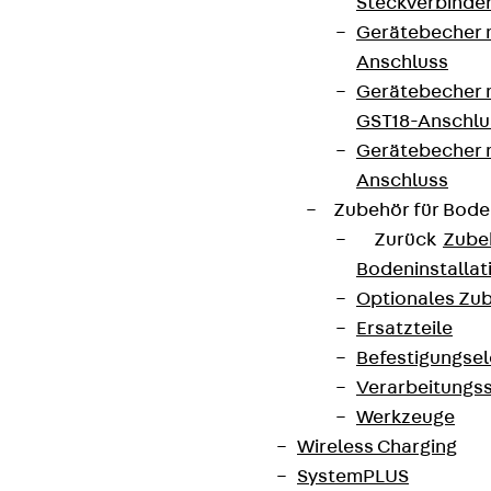
Steckverbinde
Gerätebecher 
Anschluss
Gerätebecher m
GST18-Anschlu
Gerätebecher
Anschluss
Zubehör für Bode
Zurück
Zube
Bodeninstalla
Optionales Zu
Ersatzteile
Befestigungse
Verarbeitungss
Werkzeuge
Wireless Charging
SystemPLUS