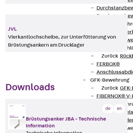
Durchstanzbe
Durchstanzbew
Durchstanzbe
Querkraftbeweh
JVL
Zurück
Quer
Vierkantlochscheibe, zur Unterfütterung von
Querkraftbewe
Brüstungsankern am Drucklager
Rückbiegeanschl
Zurück
Rück
FERBOX®
Anschlussabdi
GFK-Bewehrung
Downloads
Zurück
GFK-
FIBERNOX® V
Edelstahlbewehr
de
en
Zurück
Edel
Brüstungsanker JBA - Technische
Nichtrostender
Information
Mauerwerksbew