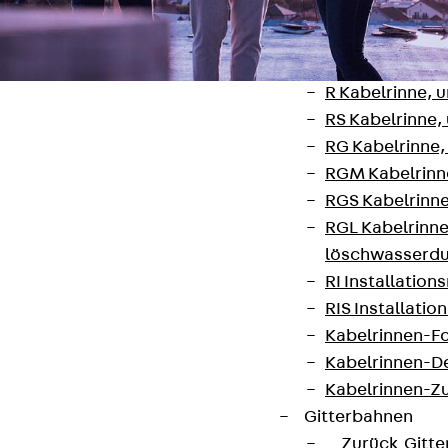
Zurück
Kabeltr
Kabelrinnen
Zurück
Kabe
R Kabelrinne, 
RS Kabelrinne,
RG Kabelrinne,
RGM Kabelrinne
RGS Kabelrinne
Kontakt
RGL Kabelrinne
löschwasserdu
contact@pohlcon.com
RI Installation
+49 30 68283-04
RIS Installatio
Kabelrinnen-Fo
Kabelrinnen-D
Kabelrinnen-Z
Gitterbahnen
Zurück
Gitt