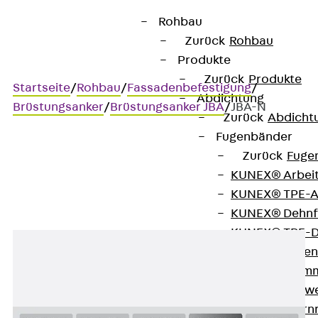
Rohbau
Zurück
Rohbau
Produkte
Zurück
Produkte
Startseite
/
Rohbau
/
Fassadenbefestigung
/
Abdichtung
Brüstungsanker
/
Brüstungsanker JBA
/
JBA-N
Zurück
Abdicht
Fugenbänder
Zurück
Fuge
JBA-N
KUNEX® Arbei
KUNEX® TPE-A
KUNEX® Dehnf
KUNEX® TPE-D
KUNEX® Fugen
KUNEX® Klem
KUNEX® Schwe
KUNEX® Stern