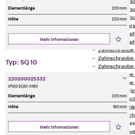
Hammerkopfsc
Elementlänge
220 mm
Hammerkopfsc
Hammerkopfsc
Höhe
220 mm
Sollbruchschr
Doppelkerbzah
Mehr Informationen
Doppelkerbzah
Zahnschraube 
Zahnschraube 
Typ: SQ 10
Zahnschraube 
Zahnschraube
220200025332
Zahnschraube 
IP120 SQ10-h180
Anschlagbefesti
Elementlänge
220 mm
Zurück
Ansc
Höhe
180 mm
Liftschachtank
Liftschachtsch
Maueranschlusss
Mehr Informationen
Zurück
Maue