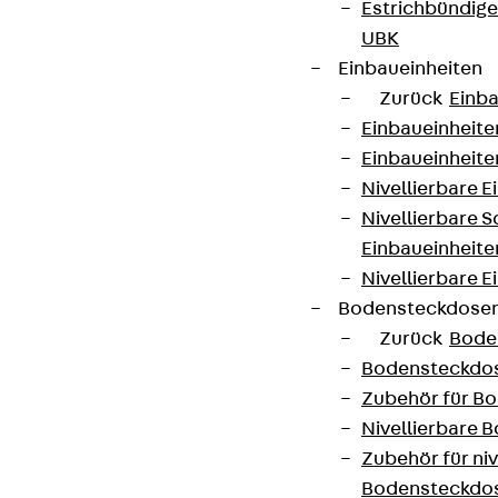
Estrichbündig
UBK
Einbaueinheiten
Zurück
Einba
Einbaueinheite
Einbaueinheite
Nivellierbare 
Nivellierbare 
Einbaueinheite
Nivellierbare E
Bodensteckdose
Zurück
Bode
Bodensteckdo
Zubehör für B
Nivellierbare
Zubehör für niv
Bodensteckdo