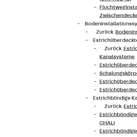
Fluchtweginsta
Zwischendecke
Bodeninstallations
Zurück
Bodenin
Estrichüberdeck
Zurück
Estr
Kanalsysteme
Estrichüberde
Schalungskörp
Estrichüberde
Estrichüberde
Estrichbündige 
Zurück
Estr
Estrichbündig
CHALI
Estrichbündig