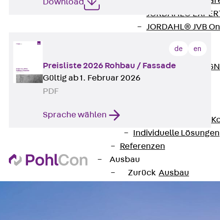
Zurück
Softwar
Download
JORDAHL® EXPERT
JORDAHL® JVB Onl
ISOCHECK
de
en
ISODESIGN
Preisliste 2026 Rohbau / Fassade
FERBOX®-DESIGN 
Gültig ab 1. Februar 2026
CAD und BIM
PDF
Services
Zurück
Services
Sprache wählen
Beratung, Planung, K
Individuelle Lösungen
Referenzen
Ausbau
Zurück
Ausbau
Produkte
Zurück
Produkte
Kabeltragsysteme