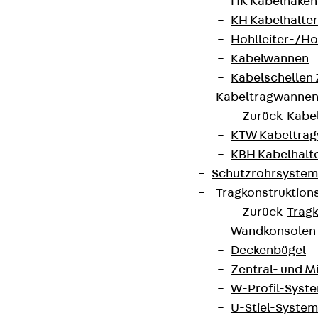
HK Kabelhaken
KH Kabelhalter
Cookie-Einstellungen
Hohlleiter-/H
Hinweisgebersystem
Kabelwannen
Datenschutz
Kabelschellen
Kabeltragwanne
Impressum
Zurück
Kabe
KTW Kabeltra
KBH Kabelhalt
Schutzrohrsyste
Tragkonstruktio
Zurück
Trag
Wandkonsolen
Deckenbügel
Zentral- und 
W-Profil-Syst
U-Stiel-System