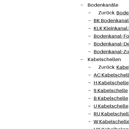
Connect
Bodenkanäle
Zurück
Bode
BK Bodenkanal
KLK Kleinkanal 
Bodenkanal-Fo
Bodenkanal-De
Bodenkanal-Z
Kabelschellen
Zurück
Kabe
AC Kabelschel
H Kabelschelle
Partner von Anfang bis Zukunft.
S Kabelschelle
B Kabelschelle
U Kabelschelle
RU Kabelschel
W Kabelschell
AGB