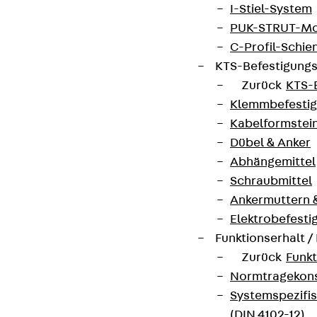
I-Stiel-System
PUK-STRUT-Mo
C-Profil-Schie
KTS-Befestigung
Zurück
KTS-
Klemmbefesti
Kabelformstei
Dübel & Anker
Abhängemittel
Schraubmittel
Ankermuttern 
Elektrobefesti
Funktionserhalt 
Zurück
Funkt
Normtragekonst
Systemspezifis
(DIN 4102-12)