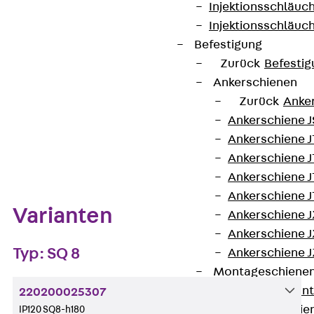
Injektionsschläuc
Injektionsschläuc
Kontakt aufnehmen
Befestigung
Zurück
Befestig
Datenblatt herunterladen
Ankerschienen
Zurück
Anke
Ankerschiene J
Ankerschiene 
Zum Abschnitt navigieren
Ankerschiene J
Ankerschiene J
Ankerschiene J
Varianten
Ankerschiene J
Ankerschiene J
Typ: SQ 8
Ankerschiene J
Montageschiene
Zurück
Mont
220200025307
Montageschie
IP120 SQ8-h180