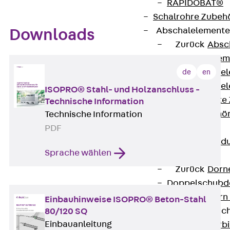
RAPIDOBAT®
Schalrohre Zubeh
Abschalelement
Downloads
Zurück
Absc
Polystyrolele
Streckmetalle
de
en
Streckmetalle
ISOPRO® Stahl- und Holzanschluss -
Abschalelemente
Technische Information
Schalungszubehö
Technische Information
Verbindung
PDF
Zurück
Verbind
Sprache wählen
Dorne
Zurück
Dorn
Doppelschubd
Querkraftdorn
Einbauhinweise ISOPRO® Beton-Stahl
Verbindungslasc
80/120 SQ
Einbauanleitung
Zurück
Verb