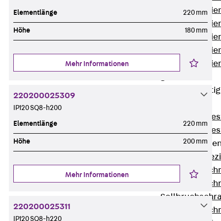
Montageschien
Elementlänge
220 mm
Montageschien
Höhe
180 mm
Montageschien
Montageschien
Montageschien
Mehr Informationen
gelocht
Geländerbefesti
220200025309
Zurück
IP120 SQ8-h200
Geländerbefes
Elementlänge
220 mm
Geländerbefes
Höhe
200 mm
Spezialschraube
Zurück
Spez
Hakenkopfschr
Mehr Informationen
Hakenkopfschr
Sollbruchschr
220200025311
Hakenkopfschr
IP120 SQ8-h220