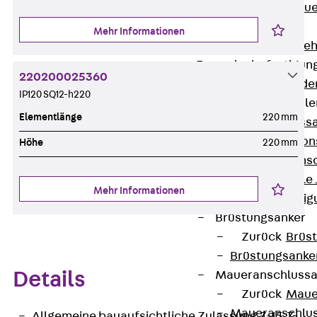
Zurück
Maue
GRIPRIP®
Mehr Informationen
Bewehrungszubeh
Fassadenbefestigun
220200025360
Zurück
Fassade
IP120 SQ12-h220
Fassadenkonsol
Elementlänge
220 mm
Zurück
Fass
Verblenderkon
Höhe
220 mm
Einmörtelkons
Winkelkonsole 
Mehr Informationen
Fassadenbefestig
Brüstungsanker
Zurück
Brüs
Brüstungsanke
Details
Maueranschluss
Zurück
Maue
Maueranschlu
Allgemeine bauaufsichtliche Zulassung Z-15.7-