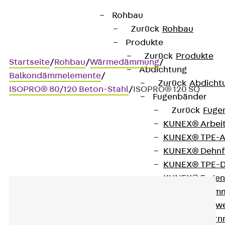
Rohbau
Zurück
Rohbau
Produkte
Zurück
Produkte
Startseite
/
Rohbau
/
Wärmedämmung
/
Abdichtung
Balkondämmelemente
/
Zurück
Abdicht
ISOPRO® 80/120 Beton-Stahl
/
ISOPRO® 120 SQ
Fugenbänder
Zurück
Fuge
KUNEX® Arbei
ISOPRO® 120 SQ
KUNEX® TPE-A
KUNEX® Dehnf
KUNEX® TPE-D
KUNEX® Fugen
KUNEX® Klem
KUNEX® Schwe
KUNEX® Stern