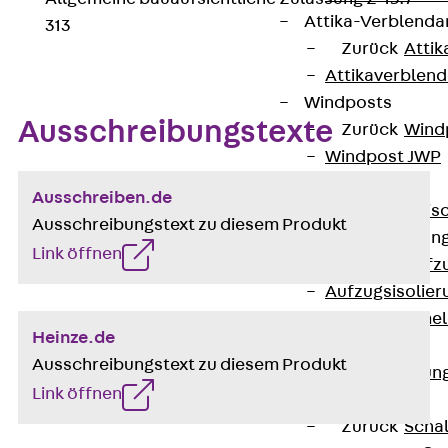
Attika-Verblenda
313
Zurück
Attik
Attikaverblend
Windposts
Ausschreibungstexte
Zurück
Wind
Windpost JWP
Schallisolation
Ausschreiben.de
Zurück
Schallis
Ausschreibungstext zu diesem Produkt
Aufzugsisolierun
Link öffnen
Zurück
Aufzu
Aufzugsisolier
Trittschalldämme
Heinze.de
Schalung
Ausschreibungstext zu diesem Produkt
Zurück
Schalun
Link öffnen
Schalrohre
Zurück
Scha