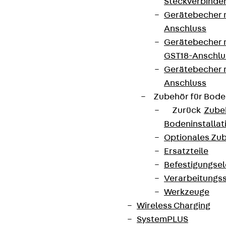
Steckverbinde
Gerätebecher 
Anschluss
Gerätebecher m
GST18-Anschlu
Gerätebecher
Anschluss
Zubehör für Bode
Zurück
Zube
Bodeninstalla
Optionales Zu
Ersatzteile
Befestigungse
Verarbeitungss
Werkzeuge
Wireless Charging
SystemPLUS