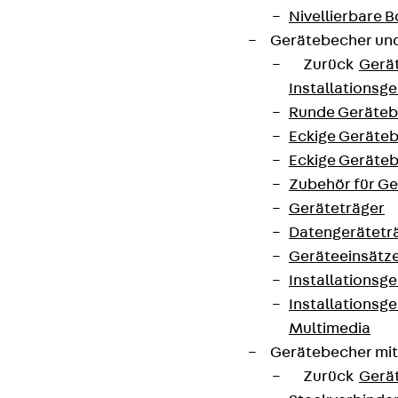
Nivellierbare
Gerätebecher und
Zurück
Gerä
Installationsg
Runde Geräteb
Eckige Geräte
Eckige Geräte
Zubehör für G
Geräteträger
Datengerätetr
Geräteeinsätz
Installationsg
Installationsg
Multimedia
Gerätebecher mi
Zurück
Gerä