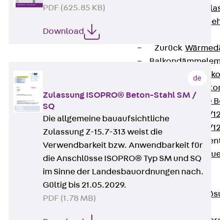
PDF (625.85 KB)
Verbindungsla
Verbindungszube
Download
Wärmedämmung
Zurück
Wärmed
Balkondämmele
Zurück
Balk
de
ISOPRO® Beto
Zulassung ISOPRO® Beton-Stahl SM /
ISOPRO® 120 B
SQ
ISOPRO® 80/12
Die allgemeine bauaufsichtliche
ISOPRO® 80/12
Zulassung Z-15.7-313 weist die
Mauerfußelemen
Verwendbarkeit bzw. Anwendbarkeit für
Zurück
Maue
die Anschlüsse ISOPRO® Typ SM und SQ
ISOMUR®
im Sinne der Landesbauordnungen nach.
Digitale Lösungen
Gültig bis 21.05.2029.
Zurück
Digitale Lö
PDF (1.78 MB)
Software