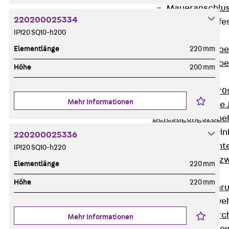
Maueranschlus
220200025334
Trapezblechbefe
IP120 SQ10-h200
Zurück
Elementlänge
220 mm
Trapezblechbe
Trapezblechbe
Höhe
200 mm
Gerüstschuhe
Zurück
Gerü
Mehr Informationen
Gerüstschuhe 
Befestigungszube
Kantenschutzwin
220200025336
Zurück
Kant
IP120 SQ10-h220
Kantenschutzw
Elementlänge
220 mm
Bewehrung
Höhe
220 mm
Zurück
Bewehr
Durchstanzbewe
Zurück
Durc
Mehr Informationen