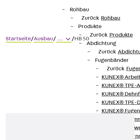
Rohbau
Zurück
Rohbau
Produkte
Zurück
Produkte
Startseite
/
Ausbau
/
...
/
HB 50
Abdichtung
Zurück
Abdicht
Fugenbänder
HB 50
Zurück
Fuge
KUNEX® Arbei
Distanzbügel
KUNEX® TPE-A
KUNEX® Dehnf
KUNEX® TPE-D
KUNEX® Fugen
KUNEX® Klem
KUNEX® Schwe
KUNEX® Stern