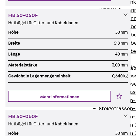
WL Weitspannka
WPR Weitspann
HB 50-050F
WLR Weitspann
Hutbügel für Gitter- und Kabelrinnen
Weitspannkabel
Höhe
50 mm
Weitspannkabe
Weitspannkabe
Breite
518 mm
Weitspannkab
Länge
40 mm
Steigetrassen
Materialstärke
3,00 mm
Zurück
Steig
STU Steigetrass
Gewicht je Lagermengeneinheit
0,640 kg
ST Steigetrasse
LGG Steigetrass
Mehr Informationen
Steigetrassen
Steigetrassen
HB 50-060F
Steigetrassen
Hutbügel für Gitter- und Kabelrinnen
Steigetrassen
Steigetrassen-
Höhe
50 mm