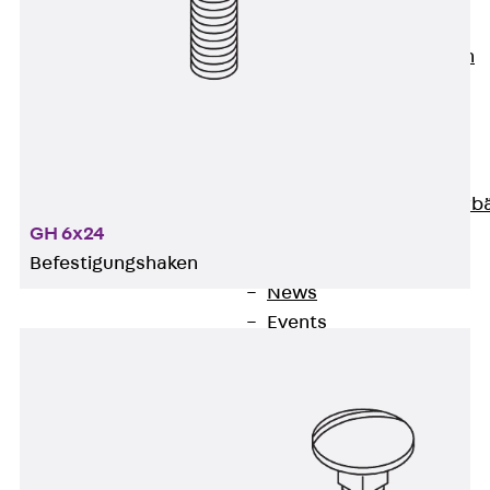
Unternehmen
Zurück
Unternehmen
Über PohlCon
Werte & Philosophie
Service & Qualität
Unsere Geschichte
Mitgliedschaften & Verb
GH 6x24
Aktuelles
Befestigungshaken
Zurück
Aktuelles
News
Events
Kontakt
Zurück
Kontakt
Ansprechpersonen
Technische Beratung
Standorte