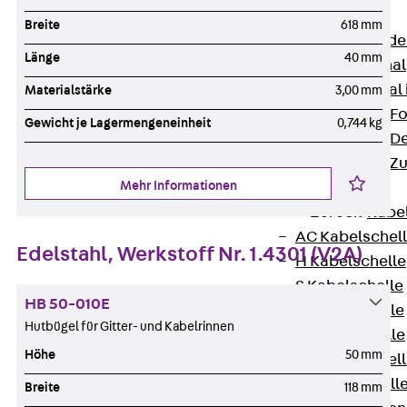
Bodenkanäle
Breite
618 mm
Zurück
Bode
Länge
40 mm
BK Bodenkanal
KLK Kleinkanal 
Materialstärke
3,00 mm
Bodenkanal-Fo
Gewicht je Lagermengeneinheit
0,744 kg
Bodenkanal-De
Bodenkanal-Z
Mehr Informationen
Kabelschellen
Zurück
Kabe
AC Kabelschel
Edelstahl, Werkstoff Nr. 1.4301 (V2A)
H Kabelschelle
S Kabelschelle
HB 50-010E
B Kabelschelle
Hutbügel für Gitter- und Kabelrinnen
U Kabelschelle
Höhe
50 mm
RU Kabelschel
W Kabelschell
Breite
118 mm