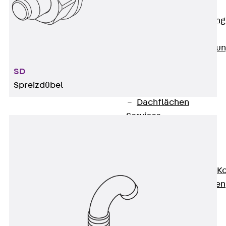
Anwendungsgebiete
Zurück
Anwendung
Industrieanlagen
Bodengeführte Leitu
Rechenzentrum
SD
Tunnel
Spreizdübel
Funktionserhalt
Dachflächen
Services
Zurück
Services
CAD und BIM
Montage
Beratung, Planung, K
Individuelle Lösungen
Referenzen
Referenzen
Downloads