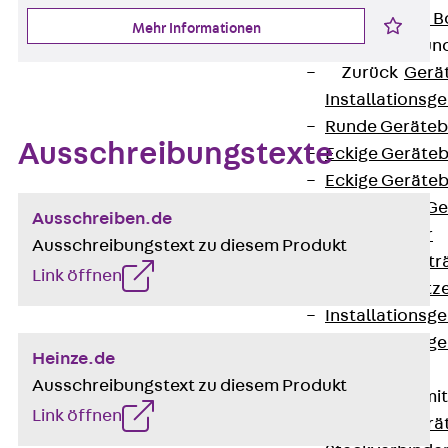
Nivellierbare
Mehr Informationen
Gerätebecher und
Zurück
Gerä
Installationsg
Runde Geräteb
Ausschreibungstexte
Eckige Geräte
Eckige Geräte
Zubehör für G
Ausschreiben.de
Geräteträger
Ausschreibungstext zu diesem Produkt
Datengerätetr
Link öffnen
Geräteeinsätz
Installationsg
Installationsg
Heinze.de
Multimedia
Ausschreibungstext zu diesem Produkt
Gerätebecher mi
Link öffnen
Zurück
Gerä