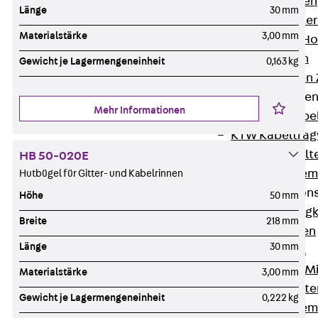
HK Kabelhaken
Länge
30 mm
KH Kabelhalter
Materialstärke
3,00 mm
Hohlleiter-/H
Kabelwannen
Gewicht je Lagermengeneinheit
0,163 kg
Kabelschellen
Kabeltragwanne
Mehr Informationen
Zurück
Kabe
KTW Kabeltra
KBH Kabelhalt
HB 50-020E
Schutzrohrsyste
Hutbügel für Gitter- und Kabelrinnen
Tragkonstruktio
Höhe
50 mm
Zurück
Trag
Breite
218 mm
Wandkonsolen
Länge
30 mm
Deckenbügel
Zentral- und 
Materialstärke
3,00 mm
W-Profil-Syst
Gewicht je Lagermengeneinheit
0,222 kg
U-Stiel-System