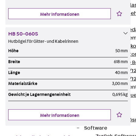
Verbindungsla
Verbindungszube
Mehr Informationen
Wärmedämmung
Zurück
Wärmed
HB 50-060S
Balkondämmele
Hutbügel für Gitter- und Kabelrinnen
Zurück
Balk
Höhe
50 mm
ISOPRO® Beto
Breite
618 mm
ISOPRO® 120 B
ISOPRO® 80/12
Länge
40 mm
ISOPRO® 80/12
Materialstärke
3,00 mm
Mauerfußelemen
Gewicht je Lagermengeneinheit
0,695 kg
Zurück
Maue
ISOMUR®
Digitale Lösungen
Mehr Informationen
Zurück
Digitale Lö
Software