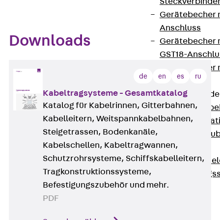
Steckverbinde
Gerätebecher 
Anschluss
Downloads
Gerätebecher m
GST18-Anschlu
Gerätebecher
de
en
es
ru
Anschluss
Kabeltragsysteme - Gesamtkatalog
Zubehör für Bode
Katalog für Kabelrinnen, Gitterbahnen,
Zurück
Zube
Kabelleitern, Weitspannkabelbahnen,
Bodeninstalla
Steigetrassen, Bodenkanäle,
Optionales Zu
Kabelschellen, Kabeltragwannen,
Ersatzteile
Schutzrohrsysteme, Schiffskabelleitern,
Befestigungse
Tragkonstruktionssysteme,
Verarbeitungss
Befestigungszubehör und mehr.
Werkzeuge
PDF
Wireless Charging
SystemPLUS