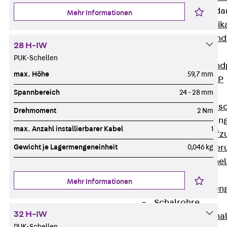
Attika-Verblenda
Mehr Informationen
Zurück
Attik
Attikaverblend
28 H-IW
Windposts
PUK-Schellen
Zurück
Wind
max. Höhe
59,7 mm
Windpost JWP
Spannbereich
24 - 28 mm
Schallisolation
Zurück
Schallis
Drehmoment
2 Nm
Aufzugsisolierun
max. Anzahl installierbarer Kabel
1
Zurück
Aufzu
Gewicht je Lagermengeneinheit
0,046 kg
Aufzugsisolier
Trittschalldämme
Schalung
Mehr Informationen
Zurück
Schalun
Schalrohre
32 H-IW
Zurück
Scha
PUK-Schellen