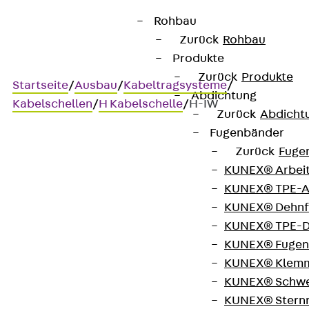
Rohbau
Zurück
Rohbau
Produkte
Zurück
Produkte
Startseite
/
Ausbau
/
Kabeltragsysteme
/
Abdichtung
Kabelschellen
/
H Kabelschelle
/
H-IW
Zurück
Abdicht
Fugenbänder
Zurück
Fuge
H-IW
KUNEX® Arbei
KUNEX® TPE-A
Kabelschelle mit
KUNEX® Dehnf
KUNEX® TPE-D
zusätzlicher Isolierwanne
KUNEX® Fugen
zur Befestigung an C-
KUNEX® Klem
KUNEX® Schwe
Profilschienen
KUNEX® Stern