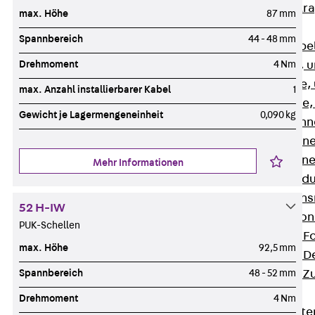
Zurück
Kabeltr
max. Höhe
87 mm
Kabelrinnen
Spannbereich
44 - 48 mm
Zurück
Kabe
Drehmoment
4 Nm
R Kabelrinne, 
RS Kabelrinne,
max. Anzahl installierbarer Kabel
1
RG Kabelrinne,
Gewicht je Lagermengeneinheit
0,090 kg
RGM Kabelrinne
RGS Kabelrinne
RGL Kabelrinne
Mehr Informationen
löschwasserdu
RI Installation
52 H-IW
RIS Installatio
PUK-Schellen
Kabelrinnen-Fo
max. Höhe
92,5 mm
Kabelrinnen-D
Spannbereich
48 - 52 mm
Kabelrinnen-Z
Gitterbahnen
Drehmoment
4 Nm
Zurück
Gitt