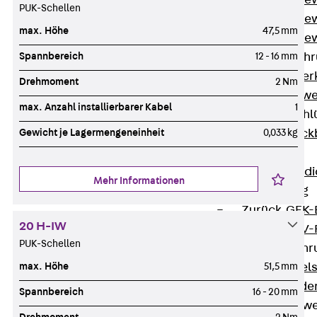
Durchstanzbe
PUK-Schellen
Durchstanzbew
max. Höhe
47,5 mm
Durchstanzbe
Spannbereich
12 - 16 mm
Querkraftbeweh
Zurück
Quer
Drehmoment
2 Nm
Querkraftbewe
max. Anzahl installierbarer Kabel
1
Rückbiegeanschl
Gewicht je Lagermengeneinheit
0,033 kg
Zurück
Rück
FERBOX®
Anschlussabdi
Mehr Informationen
GFK-Bewehrung
Zurück
GFK-
20 H-IW
FIBERNOX® V
PUK-Schellen
Edelstahlbewehr
max. Höhe
51,5 mm
Zurück
Edel
Nichtrostender
Spannbereich
16 - 20 mm
Mauerwerksbew