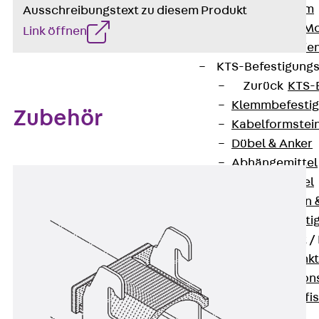
I-Stiel-System
Ausschreibungstext zu diesem Produkt
PUK-STRUT-Mo
Link öffnen
C-Profil-Schie
KTS-Befestigung
Zurück
KTS-
Klemmbefesti
Zubehör
Kabelformstei
Dübel & Anker
Abhängemittel
Schraubmittel
Ankermuttern 
Elektrobefesti
Funktionserhalt 
Zurück
Funkt
Normtragekonst
Systemspezifis
(DIN 4102-12)