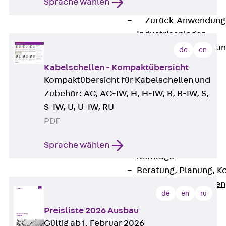
Sprache wählen
Anwendungsgebiete
Zurück
Anwendung
Industrieanlagen
Bodengeführte Leitu
de
en
Rechenzentrum
Kabelschellen - Kompaktübersicht
Tunnel
Kompaktübersicht für Kabelschellen und
Funktionserhalt
Zubehör: AC, AC-IW, H, H-IW, B, B-IW, S,
Dachflächen
S-IW, U, U-IW, RU
Services
PDF
Zurück
Services
CAD und BIM
Sprache wählen
Montage
Beratung, Planung, K
Individuelle Lösungen
de
en
ru
Referenzen
Preisliste 2026 Ausbau
Referenzen
Gültig ab 1. Februar 2026
Downloads