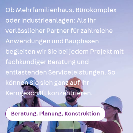
Ob Mehrfamilienhaus, Bürokomplex
oder Industrieanlagen: Als Ihr
verlässlicher Partner für zahlreiche
Anwendungen und Bauphasen
begleiten wir Sie bei jedem Projekt mit
fachkundiger Beratung und
entlastenden Serviceleistungen. So
können Sie sich ganz auf Ihr
Kerngeschäft konzentrieren.
Beratung, Planung, Konstruktion