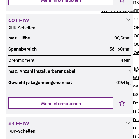
Mehr Informationen
WL Weitspannka
WPR Weitspann
WLR Weitspann
60 H-IW
Weitspannkabel
PUK-Schellen
Weitspannkabe
max. Höhe
100,5 mm
Weitspannkabe
Spannbereich
56 - 60 mm
Weitspannkab
Drehmoment
4 Nm
Steigetrassen
Zurück
Steig
max. Anzahl installierbarer Kabel
1
STU Steigetrass
Gewicht je Lagermengeneinheit
0,154 kg
ST Steigetrasse
LGG Steigetrass
Steigetrassen
Mehr Informationen
Steigetrassen
Steigetrassen
64 H-IW
Steigetrassen
PUK-Schellen
Steigetrassen-