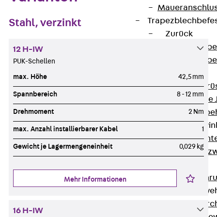
Maueranschlus
Trapezblechbefe
Stahl, verzinkt
Zurück
Trapezblechbe
12 H-IW
Trapezblechbe
PUK-Schellen
Gerüstschuhe
max. Höhe
42,5 mm
Zurück
Gerü
Spannbereich
8 - 12 mm
Gerüstschuhe 
Drehmoment
2 Nm
Befestigungszube
Kantenschutzwin
max. Anzahl installierbarer Kabel
1
Zurück
Kant
Gewicht je Lagermengeneinheit
0,029 kg
Kantenschutzw
Bewehrung
Zurück
Bewehr
Mehr Informationen
Durchstanzbewe
Zurück
Durc
16 H-IW