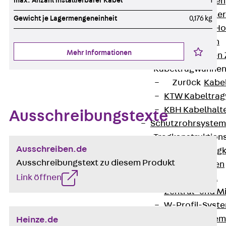
max. Anzahl installierbarer Kabel
1
HK Kabelhaken
KH Kabelhalter
Gewicht je Lagermengeneinheit
0,176 kg
Hohlleiter-/H
Kabelwannen
Mehr Informationen
Kabelschellen
Kabeltragwanne
Zurück
Kabe
KTW Kabeltra
KBH Kabelhalt
Ausschreibungstexte
Schutzrohrsyste
Tragkonstruktio
Ausschreiben.de
Zurück
Trag
Ausschreibungstext zu diesem Produkt
Wandkonsolen
Link öffnen
Deckenbügel
Zentral- und 
W-Profil-Syst
U-Stiel-System
Heinze.de