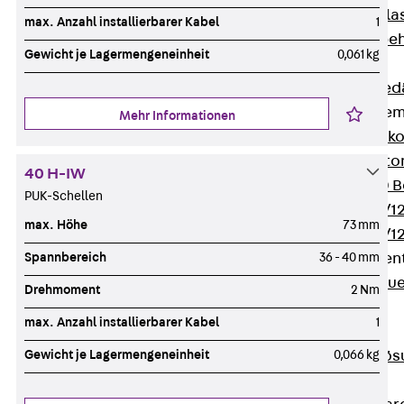
Verbindungsla
max. Anzahl installierbarer Kabel
1
Verbindungszube
Gewicht je Lagermengeneinheit
0,061 kg
Wärmedämmung
Zurück
Wärmed
Balkondämmele
Mehr Informationen
Zurück
Balk
ISOPRO® Beto
40 H-IW
ISOPRO® 120 B
PUK-Schellen
ISOPRO® 80/12
max. Höhe
73 mm
ISOPRO® 80/12
Spannbereich
36 - 40 mm
Mauerfußelemen
Zurück
Maue
Drehmoment
2 Nm
ISOMUR®
max. Anzahl installierbarer Kabel
1
Digitale Lösungen
Gewicht je Lagermengeneinheit
0,066 kg
Zurück
Digitale Lö
Software