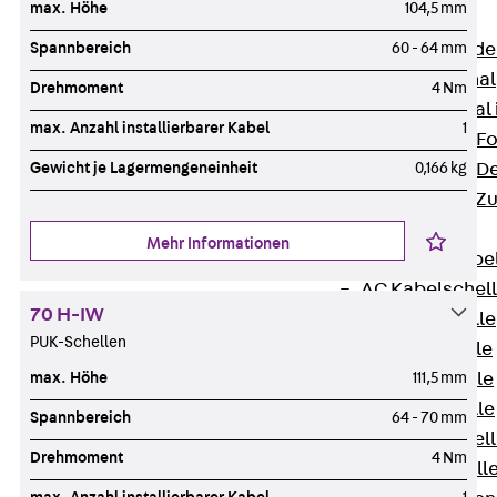
max. Höhe
104,5 mm
Bodenkanäle
Spannbereich
60 - 64 mm
Zurück
Bode
BK Bodenkanal
Drehmoment
4 Nm
KLK Kleinkanal 
max. Anzahl installierbarer Kabel
1
Bodenkanal-Fo
Gewicht je Lagermengeneinheit
0,166 kg
Bodenkanal-De
Bodenkanal-Z
Kabelschellen
Mehr Informationen
Zurück
Kabe
AC Kabelschel
70 H-IW
H Kabelschelle
PUK-Schellen
S Kabelschelle
max. Höhe
111,5 mm
B Kabelschelle
U Kabelschelle
Spannbereich
64 - 70 mm
RU Kabelschel
Drehmoment
4 Nm
W Kabelschell