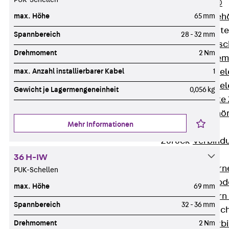
RAPIDOBAT®
max. Höhe
65 mm
Schalrohre Zubeh
Abschalelement
Spannbereich
28 - 32 mm
Zurück
Absc
Drehmoment
2 Nm
Polystyrolele
max. Anzahl installierbarer Kabel
1
Streckmetalle
Streckmetalle
Gewicht je Lagermengeneinheit
0,056 kg
Abschalelemente
Schalungszubehö
Mehr Informationen
Verbindung
Zurück
Verbind
Dorne
36 H-IW
Zurück
Dorn
PUK-Schellen
Doppelschubd
max. Höhe
69 mm
Querkraftdorn
Spannbereich
32 - 36 mm
Verbindungslasc
Drehmoment
2 Nm
Zurück
Verb