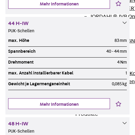
Zurück
Softwar
Mehr Informationen
JORDAHL® EXPERT
JORDAHL® JVB Onl
44 H-IW
ISOCHECK
PUK-Schellen
ISODESIGN
max. Höhe
83 mm
FERBOX®-DESIGN 
CAD und BIM
Spannbereich
40 - 44 mm
Services
Drehmoment
4 Nm
Zurück
Services
max. Anzahl installierbarer Kabel
1
Beratung, Planung, K
Individuelle Lösungen
Gewicht je Lagermengeneinheit
0,085 kg
Referenzen
Ausbau
Mehr Informationen
Zurück
Ausbau
Produkte
Zurück
Produkte
48 H-IW
Kabeltragsysteme
PUK-Schellen