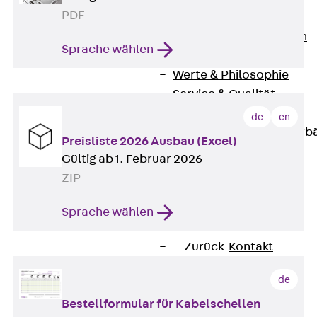
PDF
Unternehmen
Zurück
Unternehmen
Sprache wählen
Über PohlCon
Werte & Philosophie
Service & Qualität
Unsere Geschichte
de
en
Mitgliedschaften & Verb
Preisliste 2026 Ausbau (Excel)
Aktuelles
Gültig ab 1. Februar 2026
Zurück
Aktuelles
ZIP
News
Events
Sprache wählen
Kontakt
Zurück
Kontakt
Ansprechpersonen
de
Technische Beratung
Bestellformular für Kabelschellen
Standorte