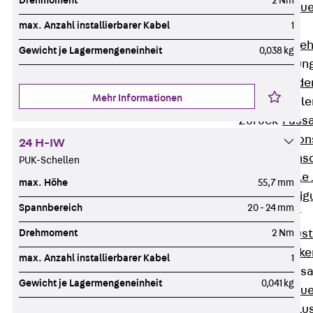
Drehmoment
2 Nm
Zurück
Maue
max. Anzahl installierbarer Kabel
1
GRIPRIP®
Bewehrungszubeh
Gewicht je Lagermengeneinheit
0,038 kg
Fassadenbefestigun
Zurück
Fassade
Mehr Informationen
Fassadenkonsol
Zurück
Fass
Verblenderkon
24 H-IW
Einmörtelkons
PUK-Schellen
Winkelkonsole 
max. Höhe
55,7 mm
Fassadenbefestig
Spannbereich
20 - 24 mm
Brüstungsanker
Drehmoment
2 Nm
Zurück
Brüs
Brüstungsanke
max. Anzahl installierbarer Kabel
1
Maueranschluss
Gewicht je Lagermengeneinheit
0,041 kg
Zurück
Maue
Maueranschlu