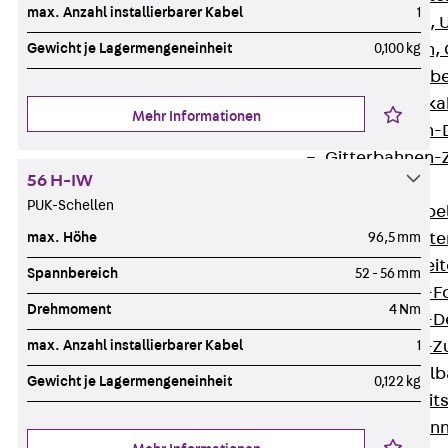
max. Anzahl installierbarer Kabel
1
G Gitterbahn, 
Gewicht je Lagermengeneinheit
0,100 kg
GI Gitterbahn,
GTD Gitterkabe
GTDW Gitterkab
Mehr Informationen
Gitterbahnen-
Gitterbahnen-
56 H-IW
Kabelleitern
PUK-Schellen
Zurück
Kabel
max. Höhe
96,5 mm
LGG Kabelleiter
LGGS Kabelleite
Spannbereich
52 - 56 mm
Kabelleitern-F
Drehmoment
4 Nm
Kabelleitern-D
max. Anzahl installierbarer Kabel
1
Kabelleitern-
Weitspannkabel
Gewicht je Lagermengeneinheit
0,122 kg
Zurück
Weit
WPL Weitspann