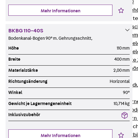
RAPIDOBAT®
Schalrohre Zubeh
Mehr Informationen
Abschalelement
Zurück
Absc
BKBG 110-40S
Polystyrolele
Bodenkanal-Bogen 90° m. Gehrungsschnitt,
Streckmetalle
Höhe
110 mm
Streckmetalle
Breite
400 mm
Abschalelemente
Schalungszubehö
Materialstärke
2,00 mm
Verbindung
Richtungsänderung
Horizontal
Zurück
Verbind
Winkel
90°
Dorne
Zurück
Dorn
Gewicht je Lagermengeneinheit
10,714 kg
Doppelschubd
Inklusivzubehör
Querkraftdorn
Verbindungslasc
Zurück
Verb
Mehr Informationen