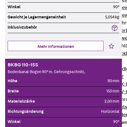
Durchstanzbe
Winkel
90°
Durchstanzbew
Durchstanzbe
Gewicht je Lagermengeneinheit
5,054 kg
Querkraftbeweh
Inklusivzubehör
Zurück
Quer
Querkraftbewe
Rückbiegeanschl
Mehr Informationen
Zurück
Rück
FERBOX®
BKBG 110-15S
Anschlussabdi
Bodenkanal-Bogen 90° m. Gehrungsschnitt,
GFK-Bewehrung
Höhe
110 mm
Zurück
GFK-
Breite
150 mm
FIBERNOX® V
Edelstahlbewehr
Materialstärke
2,00 mm
Zurück
Edel
Richtungsänderung
Horizontal
Nichtrostender
Winkel
90°
Mauerwerksbew