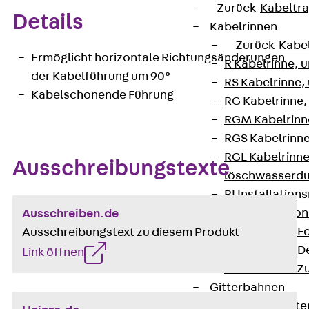
Zurück
Kabeltr
Details
Kabelrinnen
Zurück
Kabe
Ermöglicht horizontale Richtungsänderungen
R Kabelrinne, 
der Kabelführung um 90°
RS Kabelrinne,
Kabelschonende Führung
RG Kabelrinne,
RGM Kabelrinne
RGS Kabelrinne
RGL Kabelrinne
Ausschreibungstexte
löschwasserdu
RI Installation
RIS Installatio
Ausschreiben.de
Kabelrinnen-Fo
Ausschreibungstext zu diesem Produkt
Kabelrinnen-D
Link öffnen
Kabelrinnen-Z
Gitterbahnen
Zurück
Gitt