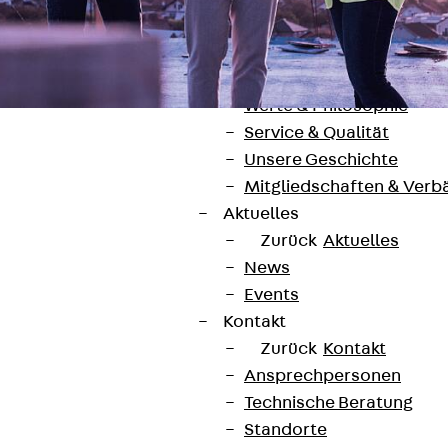
Unternehmen
Zurück
Unternehmen
Über PohlCon
Werte & Philosophie
Service & Qualität
Unsere Geschichte
Mitgliedschaften & Verb
Aktuelles
Zurück
Aktuelles
Kontakt
News
contact@pohlcon.com
Events
Kontakt
+49 30 68283-04
Zurück
Kontakt
Ansprechpersonen
Technische Beratung
Standorte