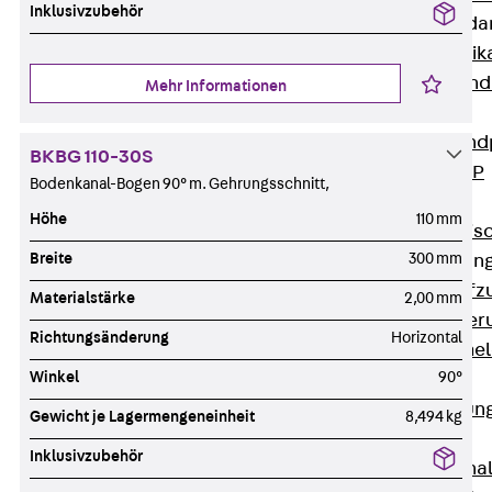
Inklusivzubehör
Attika-Verblenda
Zurück
Attik
Attikaverblend
Mehr Informationen
Windposts
Zurück
Wind
BKBG 110-30S
Windpost JWP
Bodenkanal-Bogen 90° m. Gehrungsschnitt,
Schallisolation
Höhe
110 mm
Zurück
Schallis
Breite
300 mm
Aufzugsisolierun
Zurück
Aufzu
Materialstärke
2,00 mm
Aufzugsisolier
Richtungsänderung
Horizontal
Trittschalldämme
Winkel
90°
Schalung
Zurück
Schalun
Gewicht je Lagermengeneinheit
8,494 kg
Schalrohre
Inklusivzubehör
Zurück
Scha