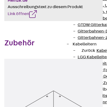
Heinze.de
G Gitterbahn, 
Ausschreibungstext zu diesem Produkt
GI Gitterbahn,
Link öffnen
GTD Gitterkabe
GTDW Gitterkab
Gitterbahnen-
Gitterbahnen-
Zubehör
Kabelleitern
Zurück
Kabel
LGG Kabelleiter
LGGS Kabelleite
Kabelleitern-F
Kabelleitern-D
Kabelleitern-
Weitspannkabel
Zurück
Weit
WPL Weitspann