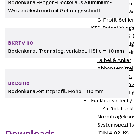
Bodenkanal-Bogen-Deckel aus Aluminium-
I-Stiel-System
Warzenblech und mit Gehrungsschnitt
PUK-STRUT-Mo
C-Profil-Schie
KTS-Befestigung
Zurück
KTS-
BKRTV 110
Klemmbefesti
Bodenkanal-Trennsteg, variabel, Höhe = 110 mm
Kabelformstei
Dübel & Anker
Abhängemittel
Schraubmittel
BKDS 110
Ankermuttern 
Bodenkanal-Stützprofil, Höhe = 110 mm
Elektrobefesti
Funktionserhalt 
Zurück
Funkt
Normtragekonst
Systemspezifis
(DIN 4102-12)