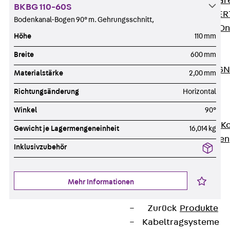
Zurück
Softwar
BKBG 110-60S
JORDAHL® EXPERT
Bodenkanal-Bogen 90° m. Gehrungsschnitt,
JORDAHL® JVB Onl
Höhe
110 mm
ISOCHECK
Breite
600 mm
ISODESIGN
FERBOX®-DESIGN 
Materialstärke
2,00 mm
CAD und BIM
Richtungsänderung
Horizontal
Services
Winkel
90°
Zurück
Services
Beratung, Planung, K
Gewicht je Lagermengeneinheit
16,014 kg
Individuelle Lösungen
Inklusivzubehör
Referenzen
Ausbau
Zurück
Ausbau
Mehr Informationen
Produkte
Zurück
Produkte
Kabeltragsysteme