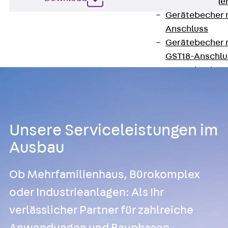
Steckverbinde
Gerätebecher 
Anschluss
Gerätebecher m
GST18-Anschlu
Gerätebecher
Anschluss
Zubehör für Bode
Zurück
Zube
Bodeninstalla
Unsere Serviceleistungen im
Optionales Zu
Ausbau
Ersatzteile
Befestigungse
Ob Mehrfamilienhaus, Bürokomplex
Verarbeitungss
oder Industrieanlagen: Als Ihr
Werkzeuge
Wireless Charging
verlässlicher Partner für zahlreiche
SystemPLUS