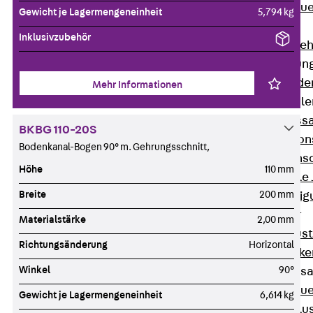
Zurück
Maue
Gewicht je Lagermengeneinheit
5,794 kg
GRIPRIP®
Inklusivzubehör
Bewehrungszubeh
Fassadenbefestigun
Zurück
Fassade
Mehr Informationen
Fassadenkonsol
Zurück
Fass
BKBG 110-20S
Verblenderkon
Bodenkanal-Bogen 90° m. Gehrungsschnitt,
Einmörtelkons
Höhe
110 mm
Winkelkonsole 
Breite
200 mm
Fassadenbefestig
Brüstungsanker
Materialstärke
2,00 mm
Zurück
Brüs
Richtungsänderung
Horizontal
Brüstungsanke
Winkel
90°
Maueranschluss
Zurück
Maue
Gewicht je Lagermengeneinheit
6,614 kg
Maueranschlu