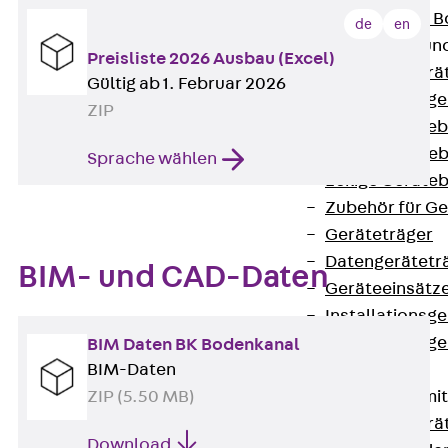
Nivellierbare
de
en
Gerätebecher und
Preisliste 2026 Ausbau (Excel)
Zurück
Gerä
Gültig ab 1. Februar 2026
Installationsg
ZIP
Runde Geräteb
Eckige Geräte
Sprache wählen
Eckige Geräte
Zubehör für G
Geräteträger
Datengerätetr
BIM- und CAD-Daten
Geräteeinsätz
Installationsg
Installationsg
BIM Daten BK Bodenkanal
BIM-Daten
Multimedia
ZIP (5.50 MB)
Gerätebecher mi
Zurück
Gerä
Download