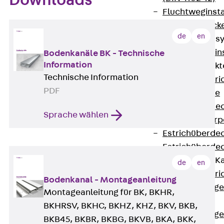
Downloads
Fluchtweginsta
Zwischendecke
de
en
Bodeninstallations
Zurück
Bodenin
Bodenkanäle BK - Technische
Information
Estrichüberdeck
Technische Information
Zurück
Estr
PDF
Kanalsysteme
Estrichüberde
Sprache wählen
Schalungskörp
Estrichüberde
Estrichüberde
Estrichbündige 
de
en
Zurück
Estr
Bodenkanal - Montageanleitung
Estrichbündig
Montageanleitung für BK, BKHR,
CHALI
BKHRSV, BKHC, BKHZ, KHZ, BKV, BKB,
Estrichbündig
BKB45, BKBR, BKBG, BKVB, BKA, BKK,