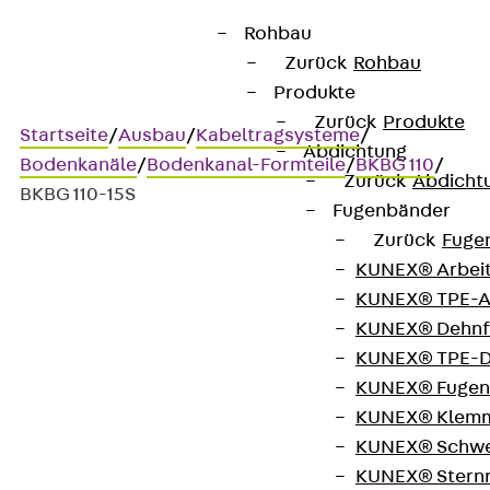
Rohbau
Zurück
Rohbau
Produkte
Zurück
Produkte
Startseite
/
Ausbau
/
Kabeltragsysteme
/
Abdichtung
Bodenkanäle
/
Bodenkanal-Formteile
/
BKBG 110
/
Zurück
Abdicht
BKBG 110-15S
Fugenbänder
Zurück
Fuge
KUNEX® Arbei
Art.-Nr. BKBG 110-15S
KUNEX® TPE-A
Bodenkanal-Bogen 90° m.
KUNEX® Dehnf
Gehrungsschnitt,
KUNEX® TPE-D
KUNEX® Fugen
KUNEX® Klem
Bodenkanal-Bogen mit
KUNEX® Schwe
Gehrungsschnitt, Höhe = 110
KUNEX® Stern