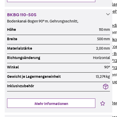
Verbindungsla
Verbindungszube
BKBG 110-50S
Wärmedämmung
Bodenkanal-Bogen 90° m. Gehrungsschnitt,
Zurück
Wärmed
Höhe
110 mm
Balkondämmele
Breite
500 mm
Zurück
Balk
ISOPRO® Beto
Materialstärke
2,00 mm
ISOPRO® 120 B
Richtungsänderung
Horizontal
ISOPRO® 80/12
Winkel
90°
ISOPRO® 80/12
Mauerfußelemen
Gewicht je Lagermengeneinheit
13,274 kg
Zurück
Maue
Inklusivzubehör
ISOMUR®
Digitale Lösungen
Zurück
Digitale Lö
Mehr Informationen
Software