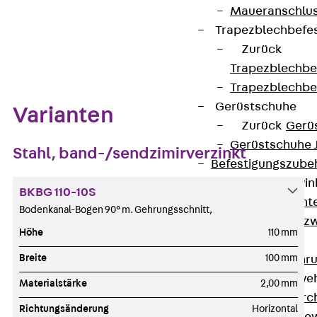
Maueranschlus
Trapezblechbefe
Zum Abschnitt navigieren
Zurück
Trapezblechbe
Trapezblechbe
Gerüstschuhe
Varianten
Zurück
Gerü
Gerüstschuhe 
Stahl, band-/sendzimirverzinkt
Befestigungszube
Kantenschutzwin
BKBG 110-10S
Zurück
Kant
Bodenkanal-Bogen 90° m. Gehrungsschnitt,
Kantenschutzw
Höhe
110 mm
Bewehrung
Breite
100 mm
Zurück
Bewehr
Durchstanzbewe
Materialstärke
2,00 mm
Zurück
Durc
Richtungsänderung
Horizontal