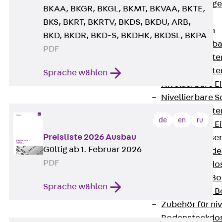
Estrichbündig
BKAA, BKGR, BKGL, BKMT, BKVAA, BKTE,
UBK
BKS, BKRT, BKRTV, BKDS, BKDU, ARB,
Einbaueinheiten
BKD, BKDR, BKD-S, BKDHK, BKDSL, BKPA
Zurück
Einba
PDF
Einbaueinheite
Einbaueinheite
Sprache wählen
Nivellierbare 
Nivellierbare 
Einbaueinheite
de
en
ru
Nivellierbare E
Preisliste 2026 Ausbau
Bodensteckdose
Gültig ab 1. Februar 2026
Zurück
Bode
PDF
Bodensteckdo
Zubehör für B
Sprache wählen
Nivellierbare
Zubehör für niv
Bodensteckdo