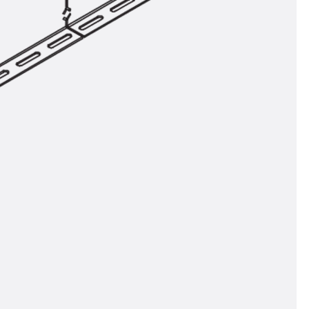
ör
ng