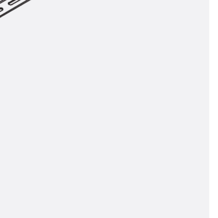
n
nen