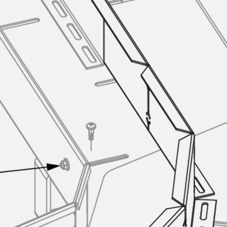
Querkraftbewehrung
Zurück
Querkraftbewehrung
Querkraftbewehrung JDA-S
Rückbiegeanschlüsse
Zurück
Rückbiegeanschlüsse
FERBOX®
Anschlussabdichtung
GFK-Bewehrung
Zurück
GFK-Bewehrung
FIBERNOX® V-ROD
Edelstahlbewehrung
Zurück
Edelstahlbewehrung
Nichtrostender Betonstahl
Mauerwerksbewehrung
Zurück
Mauerwerksbewehrun
GRIPRIP®
Bewehrungszubehör