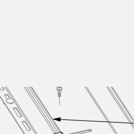
Zurück
Trapezblechbefestigu
Trapezblechbefestigungsschien
Gerüstschuhe
Zurück
Gerüstschuhe
Gerüstschuhe JG
Befestigungszubehör
Kantenschutzwinkel
Zurück
Kantenschutzwinkel
Kantenschutzwinkel JKW
Bewehrung
Zurück
Bewehrung
Durchstanzbewehrung
Zurück
Durchstanzbewehrung
Durchstanzbewehrung JDA
Durchstanzbewehrung JDA-FT-K
Durchstanzbewehrung Zubehör