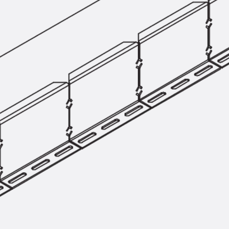
SECUFLEX®
Frischbetonverbundsysteme Zubeh
Rohrdurchführungen
Zurück
Rohrdurchführungen
PENTAFLEX® Transwand
PENTAFLEX® Futterrohr
PENTAFLEX® Bodendurchführu
PENTAFLEX® Bodenablauf
Rohrdurchführungen Zubehör
Quellbänder
Zurück
Quellbänder
SWELLFLEX®
Quellbänder Zubehör
Injektionsschläuche
Zurück
Injektionsschläuche
PLURAFLEX®