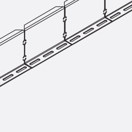
Hammerkopfschraube JH
Sollbruchschraube JH-SB
Doppelkerbzahnschraube JKB
Doppelkerbzahnschraube JKC
Zahnschraube JXB
Zahnschraube JXD
Zahnschraube JXE
Zahnschraube JXH
Zahnschraube JZS
Anschlagbefestigungen
Zurück
Anschlagbefestigunge
Liftschachtanker JLF
Liftschachtschlinge JLS
Maueranschlussschienen
Zurück
Maueranschlussschie
Maueranschlussschiene KT
Trapezblechbefestigungsschienen