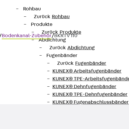
Rohbau
Zurück
Rohbau
Produkte
Zurück
Produkte
/
Bodenkanal-Zubehör
/
BKRTV 110
Abdichtung
Zurück
Abdichtung
Fugenbänder
Zurück
Fugenbänder
KUNEX® Arbeitsfugenbänder
el, Höhe = 110 mm
KUNEX® TPE-Arbeitsfugenbänd
KUNEX® Dehnfugenbänder
KUNEX® TPE-Dehnfugenbänder
KUNEX® Fugenabschlussbänder
KUNEX® Klemmfugenband
KUNEX® Schweißkonstruktionen
KUNEX® Sternrohr