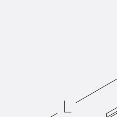
KUNEX® Mauerkragen
KUNEX® ABS Abschalelemente
Fugenbänder Zubehör
Fugenbleche
Zurück
Fugenbleche
PENTAFLEX KB®
PENTAFLEX KB® Agrar
PENTAFLEX® FBA
PENTAFLEX® ABS
PENTAFLEX® OBS
PENTAFLEX® FTS
PENTAFLEX® STK
PENTAFLEX® OPTI-Mauerstärke
PENTAFLEX® Modul
Fugenbleche Zubehör
Frischbetonverbundsysteme
Zurück
Frischbetonverbunds