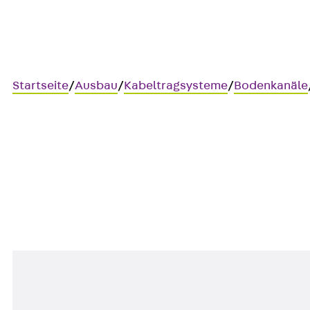
Startseite
/
Ausbau
/
Kabeltragsysteme
/
Bodenkanäle
BKRTV 110
Bodenkanal-Trennsteg, variab