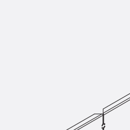
Montageschiene JM K
Montageschiene JML K, gelocht
Montageschiene JXM W, gezahn
Montageschiene JZM K, gezahnt
Montageschiene JZML K, gezahnt
Geländerbefestigungsschienen
Zurück
Geländerbefestigungs
Geländerbefestigungsschiene J
Spezialschrauben
Zurück
Spezialschrauben
Hakenkopfschraube JA
Hakenkopfschraube JB
Sollbruchschraube JB-SB
Hakenkopfschraube JC
Hammerkopfschraube JD
Hammerkopfschraube JG