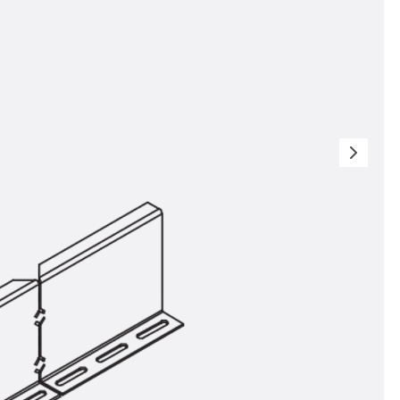
t
 & gelocht
schienen
GB