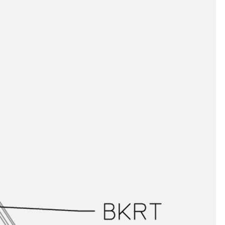
ngsschienen
e JTB
L