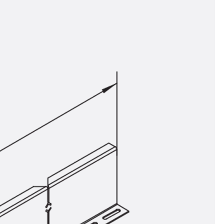
n
ysteme