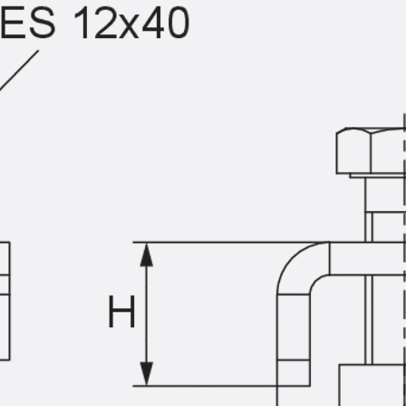
Querkraftbewehrung
Zurück
Querkraftbewehrung
Querkraftbewehrung JDA-S
Rückbiegeanschlüsse
Zurück
Rückbiegeanschlüsse
FERBOX®
Anschlussabdichtung
GFK-Bewehrung
Zurück
GFK-Bewehrung
FIBERNOX® V-ROD
Edelstahlbewehrung
Zurück
Edelstahlbewehrung
Nichtrostender Betonstahl
Mauerwerksbewehrung
Zurück
Mauerwerksbewehrun
GRIPRIP®
Bewehrungszubehör