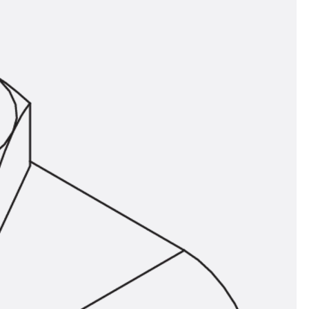
t
 & gelocht
schienen
GB