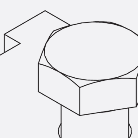
Montageschiene JM K
Montageschiene JML K, gelocht
Montageschiene JXM W, gezahn
Montageschiene JZM K, gezahnt
Montageschiene JZML K, gezahnt
Geländerbefestigungsschienen
Zurück
Geländerbefestigungs
Geländerbefestigungsschiene J
Spezialschrauben
Zurück
Spezialschrauben
Hakenkopfschraube JA
Hakenkopfschraube JB
Sollbruchschraube JB-SB
Hakenkopfschraube JC
Hammerkopfschraube JD
Hammerkopfschraube JG