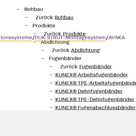
Rohbau
Zurück
Rohbau
Produkte
Zurück
Produkte
tionssysteme
/
PUK-STRUT-Montagesystem
/
AVSKA
Abdichtung
Zurück
Abdichtung
Fugenbänder
Zurück
Fugenbänder
KUNEX® Arbeitsfugenbänder
hienen
KUNEX® TPE-Arbeitsfugenbänd
KUNEX® Dehnfugenbänder
KUNEX® TPE-Dehnfugenbänder
KUNEX® Fugenabschlussbänder
KUNEX® Klemmfugenband
KUNEX® Schweißkonstruktionen
KUNEX® Sternrohr