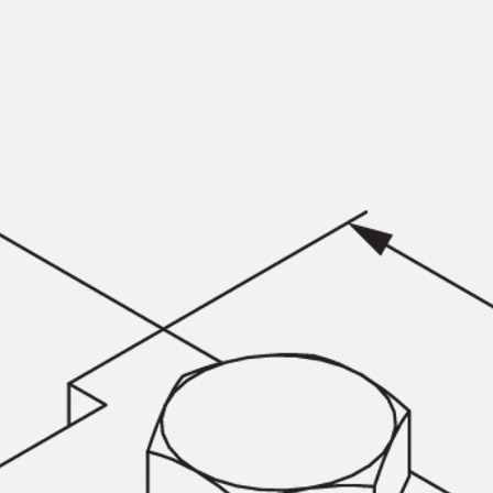
KUNEX® Mauerkragen
KUNEX® ABS Abschalelemente
Fugenbänder Zubehör
Fugenbleche
Zurück
Fugenbleche
PENTAFLEX KB®
PENTAFLEX KB® Agrar
PENTAFLEX® FBA
PENTAFLEX® ABS
PENTAFLEX® OBS
PENTAFLEX® FTS
PENTAFLEX® STK
PENTAFLEX® OPTI-Mauerstärke
PENTAFLEX® Modul
Fugenbleche Zubehör
Frischbetonverbundsysteme
Zurück
Frischbetonverbunds