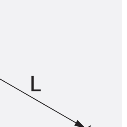
n
ysteme