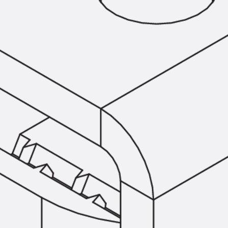
Hammerkopfschraube JH
Sollbruchschraube JH-SB
Doppelkerbzahnschraube JKB
Doppelkerbzahnschraube JKC
Zahnschraube JXB
Zahnschraube JXD
Zahnschraube JXE
Zahnschraube JXH
Zahnschraube JZS
Anschlagbefestigungen
Zurück
Anschlagbefestigunge
Liftschachtanker JLF
Liftschachtschlinge JLS
Maueranschlussschienen
Zurück
Maueranschlussschie
Maueranschlussschiene KT
Trapezblechbefestigungsschienen