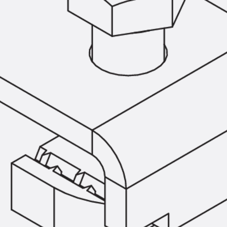
SECUFLEX®
Frischbetonverbundsysteme Zubeh
Rohrdurchführungen
Zurück
Rohrdurchführungen
PENTAFLEX® Transwand
PENTAFLEX® Futterrohr
PENTAFLEX® Bodendurchführu
PENTAFLEX® Bodenablauf
Rohrdurchführungen Zubehör
Quellbänder
Zurück
Quellbänder
SWELLFLEX®
Quellbänder Zubehör
Injektionsschläuche
Zurück
Injektionsschläuche
PLURAFLEX®