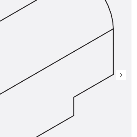
n
nen