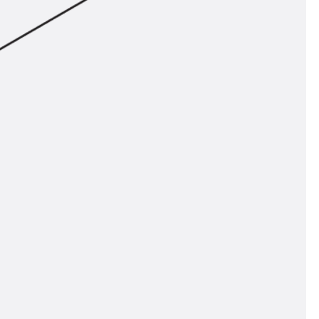
ngsschienen
e JTB
L