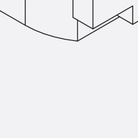
Zurück
Trapezblechbefestigu
Trapezblechbefestigungsschien
Gerüstschuhe
Zurück
Gerüstschuhe
Gerüstschuhe JG
Befestigungszubehör
Kantenschutzwinkel
Zurück
Kantenschutzwinkel
Kantenschutzwinkel JKW
Bewehrung
Zurück
Bewehrung
Durchstanzbewehrung
Zurück
Durchstanzbewehrung
Durchstanzbewehrung JDA
Durchstanzbewehrung JDA-FT-K
Durchstanzbewehrung Zubehör