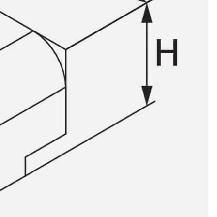
ör
ng