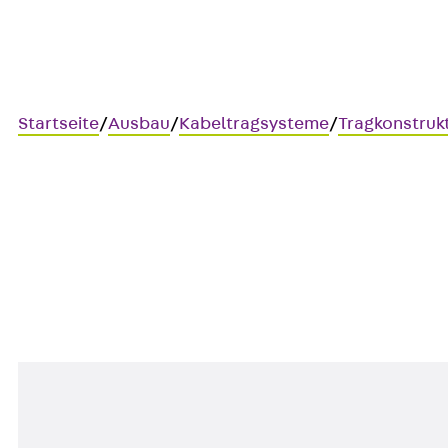
Startseite
/
Ausbau
/
Kabeltragsysteme
/
Tragkonstruk
AVSKA
Trägerklemme für Montagesc