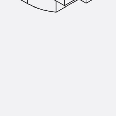
Injektionsschläuche Zubehör
Injektionsschläuche Sets
Befestigung
Zurück
Befestigung
Ankerschienen
Zurück
Ankerschienen
Ankerschiene JSA K
Ankerschiene JTA W
Ankerschiene JTA K
Ankerschiene JTA RT W
Ankerschiene JTA RF W
Ankerschiene JXA W, gezahnt
Ankerschiene JXA PC W, gezahnt
Ankerschiene JZA K, gezahnt
Montageschienen
Zurück
Montageschienen
Montageschiene JM W