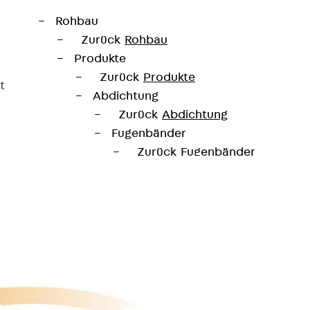
Rohbau
Zurück
Rohbau
Produkte
Zurück
Produkte
t
Abdichtung
Zurück
Abdichtung
Fugenbänder
Zurück
Fugenbänder
KUNEX® Arbeitsfugenbänder
KUNEX® TPE-Arbeitsfugenbänd
KUNEX® Dehnfugenbänder
KUNEX® TPE-Dehnfugenbänder
KUNEX® Fugenabschlussbänder
KUNEX® Klemmfugenband
KUNEX® Schweißkonstruktionen
KUNEX® Sternrohr