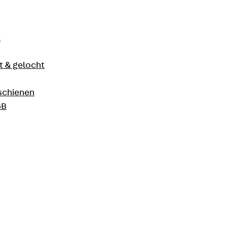
t
 & gelocht
schienen
GB