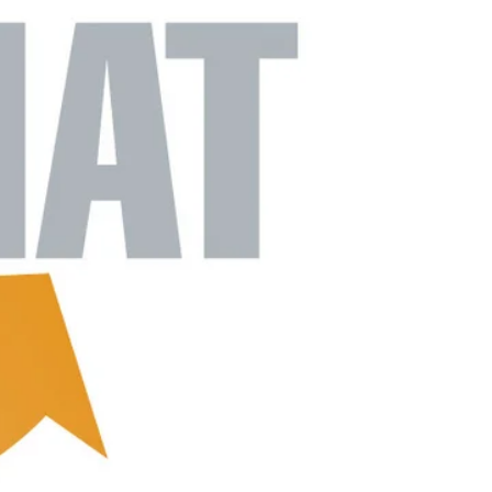
n
ysteme