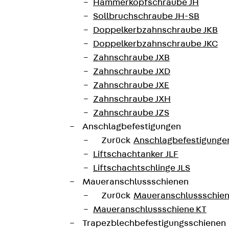
Hammerkopfschraube JH
Sollbruchschraube JH-SB
Referenzen und aktuellen Themen.
Doppelkerbzahnschraube JKB
Doppelkerbzahnschraube JKC
Zahnschraube JXB
Zahnschraube JXD
Zahnschraube JXE
Zahnschraube JXH
Zahnschraube JZS
Anschlagbefestigungen
Zurück
Anschlagbefestigunge
Liftschachtanker JLF
Liftschachtschlinge JLS
Maueranschlussschienen
Zurück
Maueranschlussschie
Maueranschlussschiene KT
Trapezblechbefestigungsschienen