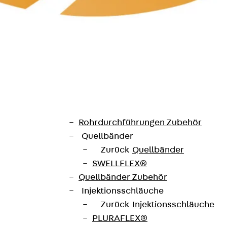
SECUFLEX®
Frischbetonverbundsysteme Zubeh
Rohrdurchführungen
Zurück
Rohrdurchführungen
PENTAFLEX® Transwand
PENTAFLEX® Futterrohr
PENTAFLEX® Bodendurchführu
PENTAFLEX® Bodenablauf
Rohrdurchführungen Zubehör
Quellbänder
Zurück
Quellbänder
SWELLFLEX®
Quellbänder Zubehör
Injektionsschläuche
s und Lösungen für die Logisti
Zurück
Injektionsschläuche
PLURAFLEX®