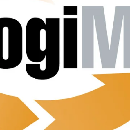
KUNEX® Mauerkragen
KUNEX® ABS Abschalelemente
Fugenbänder Zubehör
Fugenbleche
Zurück
Fugenbleche
PENTAFLEX KB®
PENTAFLEX KB® Agrar
PENTAFLEX® FBA
PENTAFLEX® ABS
PENTAFLEX® OBS
PENTAFLEX® FTS
PENTAFLEX® STK
PENTAFLEX® OPTI-Mauerstärke
PENTAFLEX® Modul
Fugenbleche Zubehör
Frischbetonverbundsysteme
Zurück
Frischbetonverbunds