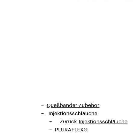
SECUFLEX®
Frischbetonverbundsysteme Zubeh
Rohrdurchführungen
Zurück
Rohrdurchführungen
PENTAFLEX® Transwand
PENTAFLEX® Futterrohr
PENTAFLEX® Bodendurchführu
PENTAFLEX® Bodenablauf
Rohrdurchführungen Zubehör
Quellbänder
Zurück
Quellbänder
SWELLFLEX®
Quellbänder Zubehör
Injektionsschläuche
Zurück
Injektionsschläuche
PLURAFLEX®