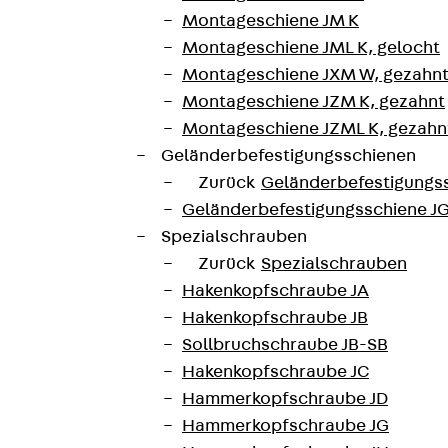
Montageschiene JM K
r EFINTEC
Montageschiene JML K, gelocht
Montageschiene JXM W, gezahn
Montageschiene JZM K, gezahnt
Montageschiene JZML K, gezahnt
Geländerbefestigungsschienen
Zurück
Geländerbefestigungs
Geländerbefestigungsschiene J
Spezialschrauben
Zurück
Spezialschrauben
Hakenkopfschraube JA
Hakenkopfschraube JB
Sollbruchschraube JB-SB
Hakenkopfschraube JC
Hammerkopfschraube JD
Hammerkopfschraube JG