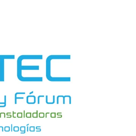
n
ysteme