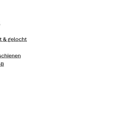
t
 & gelocht
schienen
GB