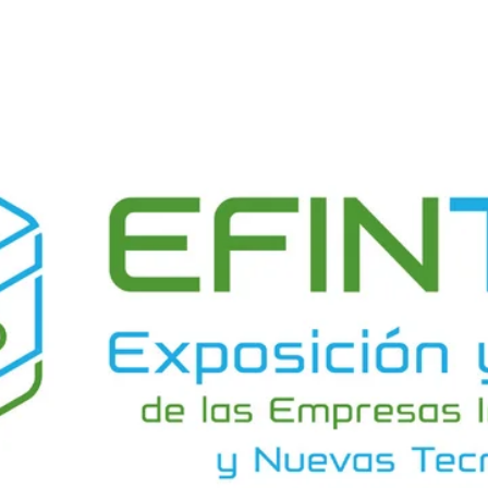
KUNEX® Mauerkragen
KUNEX® ABS Abschalelemente
Fugenbänder Zubehör
Fugenbleche
Zurück
Fugenbleche
PENTAFLEX KB®
PENTAFLEX KB® Agrar
PENTAFLEX® FBA
PENTAFLEX® ABS
PENTAFLEX® OBS
PENTAFLEX® FTS
PENTAFLEX® STK
PENTAFLEX® OPTI-Mauerstärke
PENTAFLEX® Modul
Fugenbleche Zubehör
Frischbetonverbundsysteme
Zurück
Frischbetonverbunds