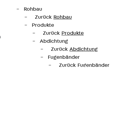
Rohbau
Zurück
Rohbau
Produkte
Zurück
Produkte
a
Abdichtung
Zurück
Abdichtung
Fugenbänder
Zurück
Fugenbänder
KUNEX® Arbeitsfugenbänder
KUNEX® TPE-Arbeitsfugenbänd
KUNEX® Dehnfugenbänder
KUNEX® TPE-Dehnfugenbänder
KUNEX® Fugenabschlussbänder
KUNEX® Klemmfugenband
KUNEX® Schweißkonstruktionen
KUNEX® Sternrohr