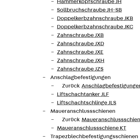
Hammerkopfschraube JH
Sollbruchschraube JH-SB
Doppelkerbzahnschraube JKB
Doppelkerbzahnschraube JKC
Zahnschraube JXB
Referenzen und aktuellen Themen.
Zahnschraube JXD
Zahnschraube JXE
Zahnschraube JXH
Zahnschraube JZS
Anschlagbefestigungen
Zurück
Anschlagbefestigunge
Liftschachtanker JLF
Liftschachtschlinge JLS
Maueranschlussschienen
Zurück
Maueranschlussschie
Maueranschlussschiene KT
Trapezblechbefestigungsschienen