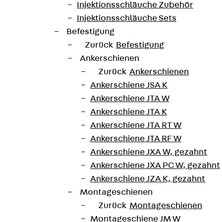
Injektionsschläuche Zubehör
Injektionsschläuche Sets
um
Befestigung
Zurück
Befestigung
as Instaladoras y Nuevas Tecnologías“ – also Messe & 
Ankerschienen
 Verband der Installateur-Gewerke in Katalonien. Sie b
Zurück
Ankerschienen
eine Plattform für Innovationen, Networking und fachl
Ankerschiene JSA K
, Digitalisierung und moderne Installationslösungen. Be
Ankerschiene JTA W
ereich Gebäudetechnik und Energieinfrastruktur positio
Ankerschiene JTA K
Ankerschiene JTA RT W
TEC
Ankerschiene JTA RF W
Ankerschiene JXA W, gezahnt
llegen der spanischen PohlCon-Tochter ihr umfassendes
Ankerschiene JXA PC W, gezahnt
detechnik. Besucherinnen und Besucher erhalten Einbli
Ankerschiene JZA K, gezahnt
assischen Kabelrinnen und Kabelleitern bis hin zu viel
Montageschienen
fall zur Aufrechterhaltung sicherheitsrelevanter elekt
Zurück
Montageschienen
Montageschiene JM W