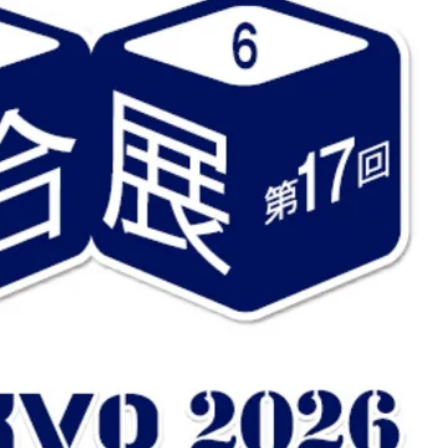
n
ysteme