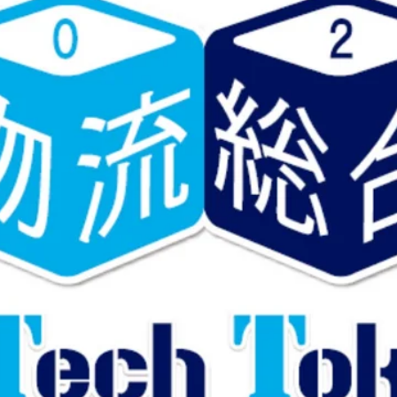
KUNEX® Mauerkragen
KUNEX® ABS Abschalelemente
Fugenbänder Zubehör
Fugenbleche
Zurück
Fugenbleche
PENTAFLEX KB®
PENTAFLEX KB® Agrar
PENTAFLEX® FBA
PENTAFLEX® ABS
PENTAFLEX® OBS
PENTAFLEX® FTS
PENTAFLEX® STK
PENTAFLEX® OPTI-Mauerstärke
PENTAFLEX® Modul
Fugenbleche Zubehör
Frischbetonverbundsysteme
Zurück
Frischbetonverbunds