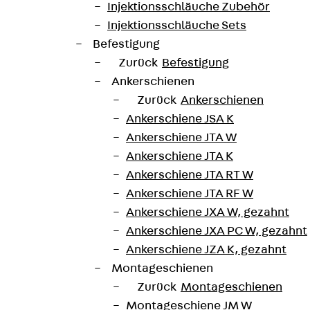
Injektionsschläuche Zubehör
er und Branchenexperten zusammen und gilt als zentrale
Injektionsschläuche Sets
Befestigung
 PULS brand das Wireless Charging Protection System (
Zurück
Befestigung
den kann.
Ankerschienen
Zurück
Ankerschienen
Ankerschiene JSA K
Ankerschiene JTA W
Ankerschiene JTA K
Ankerschiene JTA RT W
Ankerschiene JTA RF W
Ankerschiene JXA W, gezahnt
Ankerschiene JXA PC W, gezahnt
Ankerschiene JZA K, gezahnt
Montageschienen
Zurück
Montageschienen
Montageschiene JM W