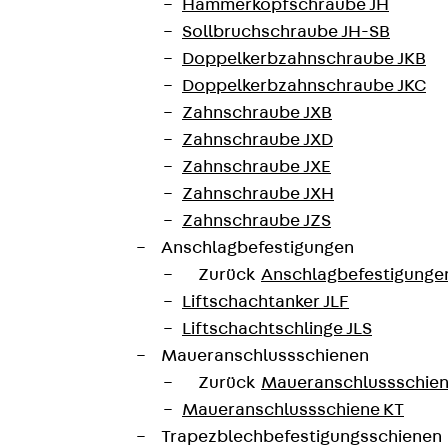
Hammerkopfschraube JH
Sollbruchschraube JH-SB
Doppelkerbzahnschraube JKB
Doppelkerbzahnschraube JKC
Zahnschraube JXB
Zahnschraube JXD
Zahnschraube JXE
Zahnschraube JXH
Zahnschraube JZS
Anschlagbefestigungen
Zurück
Anschlagbefestigunge
Liftschachtanker JLF
Liftschachtschlinge JLS
Maueranschlussschienen
Zurück
Maueranschlussschie
Maueranschlussschiene KT
Trapezblechbefestigungsschienen