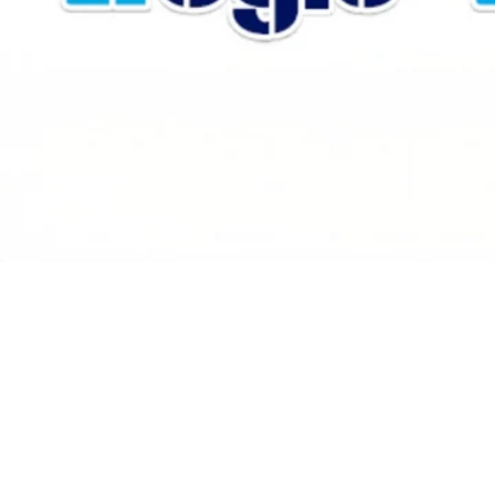
Ort
Tokio, Japan
Datum
08.
-
11. September 2026
Die
Logis-Tech Tokyo 2026
zählt zu den bedeutendsten
Unternehmen innovative Lösungen aus den Bereichen 