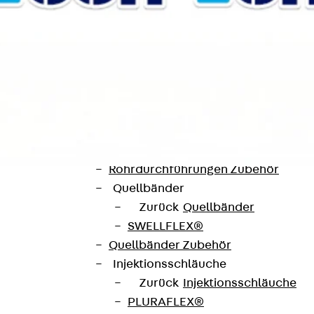
SECUFLEX®
Frischbetonverbundsysteme Zubeh
Rohrdurchführungen
Zurück
Rohrdurchführungen
PENTAFLEX® Transwand
PENTAFLEX® Futterrohr
PENTAFLEX® Bodendurchführu
PENTAFLEX® Bodenablauf
Rohrdurchführungen Zubehör
Quellbänder
Zurück
Quellbänder
SWELLFLEX®
Quellbänder Zubehör
Injektionsschläuche
Zurück
Injektionsschläuche
 Fachmessen für Logistik und Materialfluss in Asien. In
PLURAFLEX®
Lagertechnik, Automatisierung, Robotik, Supply Chain 