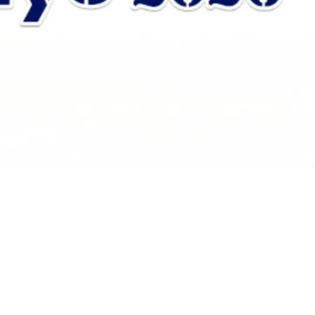
ör
ng
 den Hallen des Tokyo Big Sight präsentieren
Management und digitale Logistikprozesse. Die