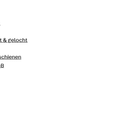
t
 & gelocht
schienen
GB