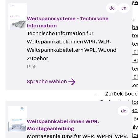
Estrichbündig
de
en
UBK
Weitspannsysteme - Technische
Einbaueinheiten
Information
Zurück
Einba
Technische Information für
Einbaueinheite
Weitspannkabelrinnen WPR, WLR,
Einbaueinheite
Weitspannkabelleitern WPL, WL und
Nivellierbare 
Zubehör
Nivellierbare 
PDF
Einbaueinheite
Nivellierbare E
Sprache wählen
Bodensteckdose
Zurück
Bode
Bodensteckdo
Zubehör für B
de
Nivellierbare
Weitspannkabelrinnen WPR,
Zubehör für niv
Montageanleitung
Bodensteckdo
Montageanleitung fur WPR, WPHS, WPV,