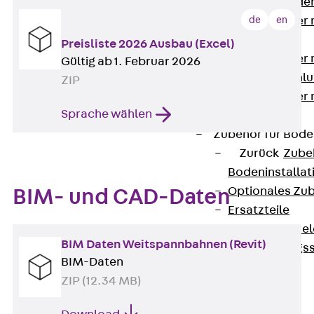
Steckverbinde
de
en
Gerätebecher 
Anschluss
Preisliste 2026 Ausbau (Excel)
Gerätebecher m
Gültig ab 1. Februar 2026
GST18-Anschlu
ZIP
Gerätebecher
Sprache wählen
Anschluss
Zubehör für Bode
Zurück
Zube
Bodeninstalla
Optionales Zu
BIM- und CAD-Daten
Ersatzteile
Befestigungse
BIM Daten Weitspannbahnen (Revit)
Verarbeitungss
BIM-Daten
Werkzeuge
ZIP (12.34 MB)
Wireless Charging
SystemPLUS