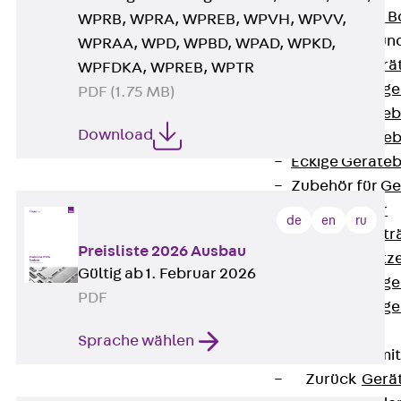
Nivellierbare
WPRB, WPRA, WPREB, WPVH, WPVV,
Gerätebecher und
WPRAA, WPD, WPBD, WPAD, WPKD,
Zurück
Gerä
WPFDKA, WPREB, WPTR
Installationsg
PDF (1.75 MB)
Runde Geräteb
Download
Eckige Geräte
Eckige Geräte
Zubehör für G
Geräteträger
de
en
ru
Datengerätetr
Preisliste 2026 Ausbau
Geräteeinsätz
Gültig ab 1. Februar 2026
Installationsg
PDF
Installationsg
Multimedia
Sprache wählen
Gerätebecher mi
Zurück
Gerä