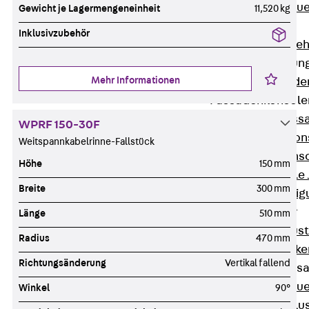
Zurück
Maue
Gewicht je Lagermengeneinheit
11,520 kg
GRIPRIP®
Inklusivzubehör
Bewehrungszubeh
Fassadenbefestigun
Mehr Informationen
Zurück
Fassade
Fassadenkonsol
Zurück
Fass
WPRF 150-30F
Verblenderkon
Weitspannkabelrinne-Fallstück
Einmörtelkons
Höhe
150 mm
Winkelkonsole 
Breite
300 mm
Fassadenbefestig
Brüstungsanker
Länge
510 mm
Zurück
Brüs
Radius
470 mm
Brüstungsanke
Richtungsänderung
Vertikal fallend
Maueranschluss
Zurück
Maue
Winkel
90°
Maueranschlu