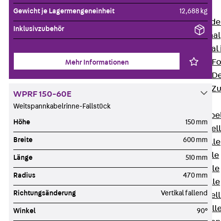
Bodenkanäle
Gewicht je Lagermengeneinheit
12,688 kg
Zurück
Bode
Inklusivzubehör
BK Bodenkanal
KLK Kleinkanal 
Bodenkanal-Fo
Mehr Informationen
Bodenkanal-De
Bodenkanal-Z
WPRF 150-60E
Kabelschellen
Weitspannkabelrinne-Fallstück
Zurück
Kabe
Höhe
150 mm
AC Kabelschel
Breite
600 mm
H Kabelschelle
S Kabelschelle
Länge
510 mm
B Kabelschelle
Radius
470 mm
U Kabelschelle
Richtungsänderung
Vertikal fallend
RU Kabelschel
W Kabelschell
Winkel
90°