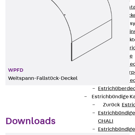
Fluchtweginsta
Zwischendecke
Bodeninstallations
Zurück
Bodenin
Estrichüberdeck
Zurück
Estr
Kanalsysteme
Estrichüberde
WPFD
Schalungskörp
Weitspann-Fallstück-Deckel
Estrichüberde
Estrichüberde
Estrichbündige 
Zurück
Estr
Estrichbündig
Downloads
CHALI
Estrichbündig