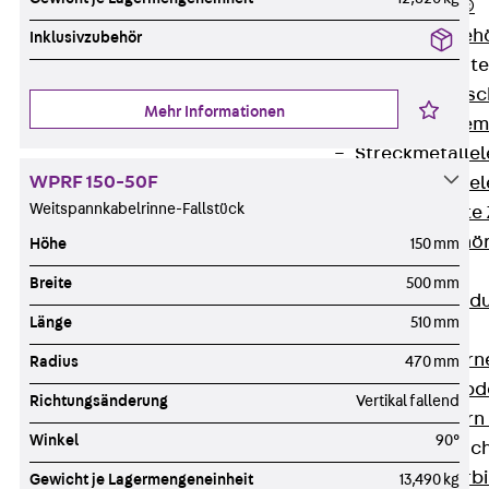
RAPIDOBAT®
Schalrohre Zubeh
Inklusivzubehör
Abschalelement
Zurück
Absc
Mehr Informationen
Polystyrolele
Streckmetalle
WPRF 150-50F
Streckmetalle
Weitspannkabelrinne-Fallstück
Abschalelemente
Schalungszubehö
Höhe
150 mm
Verbindung
Breite
500 mm
Zurück
Verbind
Länge
510 mm
Dorne
Zurück
Dorn
Radius
470 mm
Doppelschubd
Richtungsänderung
Vertikal fallend
Querkraftdorn
Winkel
90°
Verbindungslasc
Zurück
Verb
Gewicht je Lagermengeneinheit
13,490 kg