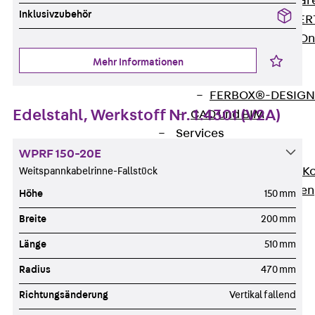
Zurück
Softwar
Inklusivzubehör
JORDAHL® EXPERT
JORDAHL® JVB Onl
ISOCHECK
Mehr Informationen
ISODESIGN
FERBOX®-DESIGN 
Edelstahl, Werkstoff Nr. 1.4301 (V2A)
CAD und BIM
Services
Zurück
Services
WPRF 150-20E
Beratung, Planung, K
Weitspannkabelrinne-Fallstück
Individuelle Lösungen
Höhe
150 mm
Referenzen
Breite
200 mm
Ausbau
Länge
510 mm
Zurück
Ausbau
Produkte
Radius
470 mm
Zurück
Produkte
Richtungsänderung
Vertikal fallend
Kabeltragsysteme