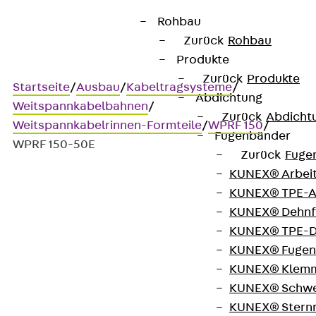
Rohbau
Zurück
Rohbau
Produkte
Zurück
Produkte
Startseite
/
Ausbau
/
Kabeltragsysteme
/
Abdichtung
Weitspannkabelbahnen
/
Zurück
Abdicht
Weitspannkabelrinnen-Formteile
/
WPRF 150
/
Fugenbänder
WPRF 150-50E
Zurück
Fuge
KUNEX® Arbei
KUNEX® TPE-A
Art.-Nr. WPRF 150-50E
KUNEX® Dehnf
Weitspannkabelrinne-
KUNEX® TPE-D
Fallstück
KUNEX® Fugen
KUNEX® Klem
KUNEX® Schwe
Weitspannkabelrinnen-
KUNEX® Stern