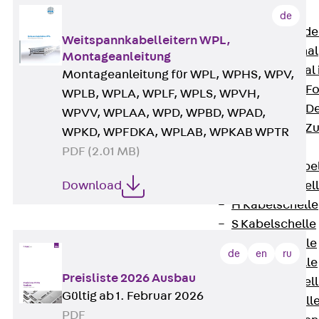
Bodenkanäle
de
Zurück
Bode
Weitspannkabelleitern WPL,
BK Bodenkanal
Montageanleitung
KLK Kleinkanal 
Montageanleitung für WPL, WPHS, WPV,
Bodenkanal-Fo
WPLB, WPLA, WPLF, WPLS, WPVH,
Bodenkanal-De
WPVV, WPLAA, WPD, WPBD, WPAD,
Bodenkanal-Z
WPKD, WPFDKA, WPLAB, WPKAB WPTR
Kabelschellen
PDF (2.01 MB)
Zurück
Kabe
Download
AC Kabelschel
H Kabelschelle
S Kabelschelle
B Kabelschelle
de
en
ru
U Kabelschelle
Preisliste 2026 Ausbau
RU Kabelschel
Gültig ab 1. Februar 2026
W Kabelschell
PDF