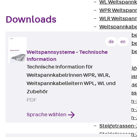
WL Weitspannka
WPR Weitspann
Downloads
WLR Weitspann
Weitspannkabel
Weitspannkabe
de
en
Weitspannkabe
Weitspannkab
Weitspannsysteme - Technische
Information
Steigetrassen
Technische Information für
Zurück
Steig
Weitspannkabelrinnen WPR, WLR,
STU Steigetrass
Weitspannkabelleitern WPL, WL und
ST Steigetrasse
Zubehör
LGG Steigetrass
PDF
Steigetrassen
Steigetrassen
Sprache wählen
Steigetrassen
Steigetrassen
Steigetrassen-