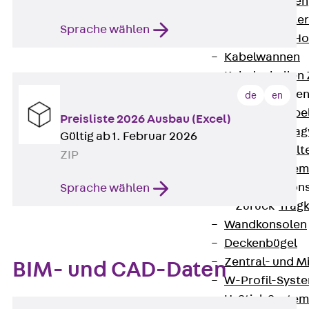
HK Kabelhaken
KH Kabelhalter
Sprache wählen
Hohlleiter-/H
Kabelwannen
Kabelschellen
Kabeltragwanne
de
en
Zurück
Kabe
Preisliste 2026 Ausbau (Excel)
KTW Kabeltra
Gültig ab 1. Februar 2026
KBH Kabelhalt
ZIP
Schutzrohrsyste
Tragkonstruktio
Sprache wählen
Zurück
Trag
Wandkonsolen
Deckenbügel
Zentral- und 
BIM- und CAD-Daten
W-Profil-Syst
U-Stiel-System