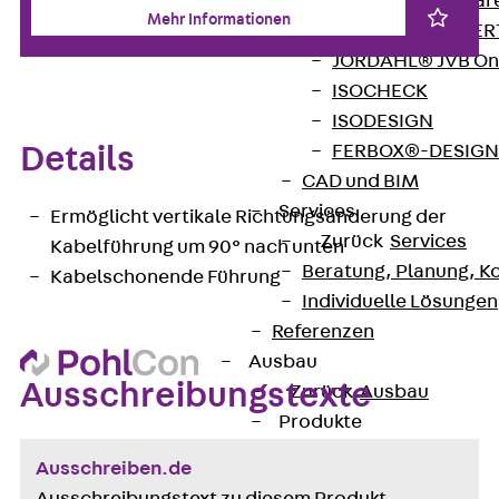
Zurück
Softwar
Mehr Informationen
JORDAHL® EXPERT
JORDAHL® JVB Onl
ISOCHECK
ISODESIGN
FERBOX®-DESIGN 
Details
CAD und BIM
Services
Ermöglicht vertikale Richtungsänderung der
Zurück
Services
Kabelführung um 90° nach unten
Beratung, Planung, K
Kabelschonende Führung
Individuelle Lösungen
Referenzen
Ausbau
Ausschreibungstexte
Zurück
Ausbau
Produkte
Zurück
Produkte
Ausschreiben.de
Kabeltragsysteme
Ausschreibungstext zu diesem Produkt