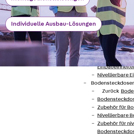
Estrichbündig
UBK
Einbaueinheiten
Individuelle Ausbau-Lösungen
Zurück
Einba
Einbaueinheite
Einbaueinheite
Nivellierbare 
Nivellierbare 
Einbaueinheite
Nivellierbare E
Bodensteckdose
Zurück
Bode
Bodensteckdo
Kontakt
Zubehör für B
Nivellierbare
contact@pohlcon.com
Zubehör für niv
Bodensteckdo