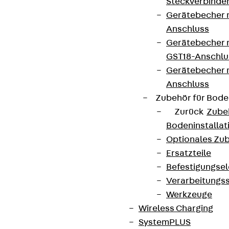
Steckverbinde
Connect
Gerätebecher 
Anschluss
Gerätebecher m
GST18-Anschlu
Gerätebecher
Anschluss
Zubehör für Bode
Zurück
Zube
Bodeninstalla
Optionales Zu
Ersatzteile
Partner von Anfang bis Zukunft.
Befestigungse
Verarbeitungss
Werkzeuge
Wireless Charging
SystemPLUS
AGB