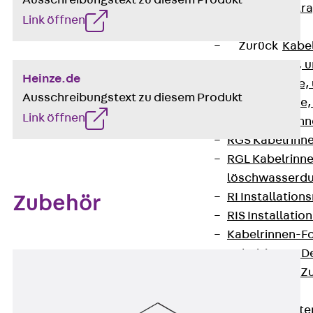
Zurück
Kabeltr
Link öffnen
Kabelrinnen
Zurück
Kabe
R Kabelrinne, 
Heinze.de
RS Kabelrinne,
Ausschreibungstext zu diesem Produkt
RG Kabelrinne,
Link öffnen
RGM Kabelrinne
RGS Kabelrinne
RGL Kabelrinne
löschwasserdu
RI Installation
Zubehör
RIS Installatio
Kabelrinnen-Fo
Kabelrinnen-D
Kabelrinnen-Z
Gitterbahnen
Zurück
Gitt