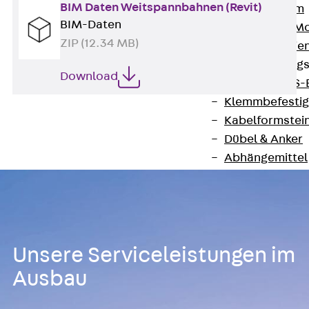
BIM Daten Weitspannbahnen (Revit)
I-Stiel-System
BIM-Daten
PUK-STRUT-Mo
ZIP (12.34 MB)
C-Profil-Schie
KTS-Befestigung
Download
Zurück
KTS-
Klemmbefesti
Kabelformstei
Dübel & Anker
Abhängemittel
Schraubmittel
Ankermuttern 
Elektrobefesti
Funktionserhalt 
Unsere Serviceleistungen im
Zurück
Funkt
Normtragekonst
Ausbau
Systemspezifis
(DIN 4102-12)