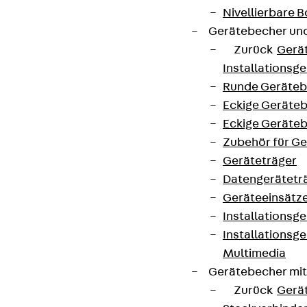
+49 30 68283-04
Nivellierbare
Gerätebecher und
Zurück
Gerä
Installationsg
Runde Geräteb
Eckige Geräte
Newsletter
Eckige Geräte
Zubehör für G
Wir informieren regelmäßig zu
Geräteträger
Produktneuheiten, Referenzen und aktuellen
Datengerätetr
Themen.
Geräteeinsätz
Installationsg
Jetzt anmelden
Installationsg
Multimedia
Gerätebecher mi
Zurück
Gerä