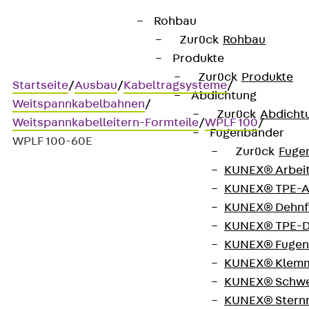
Rohbau
Zurück
Rohbau
Produkte
Zurück
Produkte
Startseite
/
Ausbau
/
Kabeltragsysteme
/
Abdichtung
Weitspannkabelbahnen
/
Zurück
Abdicht
Weitspannkabelleitern-Formteile
/
WPLF 100
/
Fugenbänder
WPLF 100-60E
Zurück
Fuge
KUNEX® Arbei
KUNEX® TPE-A
Art.-Nr. WPLF 100-60E
KUNEX® Dehnf
Weitspannkabelleiter-
KUNEX® TPE-D
Fallstück
KUNEX® Fugen
KUNEX® Klem
KUNEX® Schwe
Weitspannkabelleiter-
KUNEX® Stern