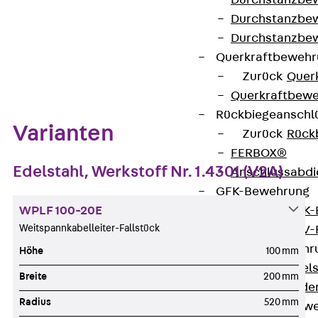
Durchstanzbe
Durchstanzbew
Durchstanzbe
Querkraftbeweh
Zum Abschnitt navigieren
Zurück
Quer
Querkraftbewe
Rückbiegeanschl
Varianten
Zurück
Rück
FERBOX®
Edelstahl, Werkstoff Nr. 1.4301 (V2A)
Anschlussabdi
GFK-Bewehrung
WPLF 100-20E
Zurück
GFK-
Weitspannkabelleiter-Fallstück
FIBERNOX® V
Edelstahlbewehr
Höhe
100 mm
Zurück
Edel
Breite
200 mm
Nichtrostender
Radius
520 mm
Mauerwerksbew