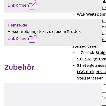
WL Weitspannka
Link öffnen
WPR Weitspann
WLR Weitspann
Weitspannkabel
Heinze.de
Weitspannkabe
Ausschreibungstext zu diesem Produkt
Weitspannkabe
Link öffnen
Weitspannkab
Steigetrassen
Zurück
Steig
STU Steigetrass
ST Steigetrasse
Zubehör
LGG Steigetrass
Steigetrassen
Steigetrassen
Steigetrassen
Steigetrassen
Steigetrassen-