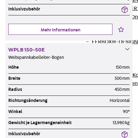
Zurück
Softwar
JORDAHL® EXPERT
Inklusivzubehör
JORDAHL® JVB Onl
ISOCHECK
Mehr Informationen
ISODESIGN
FERBOX®-DESIGN 
WPLB 150-50E
CAD und BIM
Weitspannkabelleiter-Bogen
Services
Zurück
Services
Höhe
150 mm
Beratung, Planung, K
Breite
500 mm
Individuelle Lösungen
Radius
450 mm
Referenzen
Ausbau
Richtungsänderung
Horizontal
Zurück
Ausbau
Winkel
90°
Produkte
Gewicht je Lagermengeneinheit
13,980 kg
Zurück
Produkte
Kabeltragsysteme
Inklusivzubehör