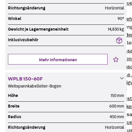
Zurück
Maue
Richtungsänderung
Horizontal
GRIPRIP®
Winkel
90°
Bewehrungszubeh
Fassadenbefestigun
Gewicht je Lagermengeneinheit
14,830 kg
Zurück
Fassade
Inklusivzubehör
Fassadenkonsol
Zurück
Fass
Verblenderkon
Mehr Informationen
Einmörtelkons
Winkelkonsole 
WPLB 150-60F
Fassadenbefestig
Weitspannkabelleiter-Bogen
Brüstungsanker
Höhe
150 mm
Zurück
Brüs
Breite
600 mm
Brüstungsanke
Maueranschluss
Radius
450 mm
Zurück
Maue
Richtungsänderung
Horizontal
Maueranschlu