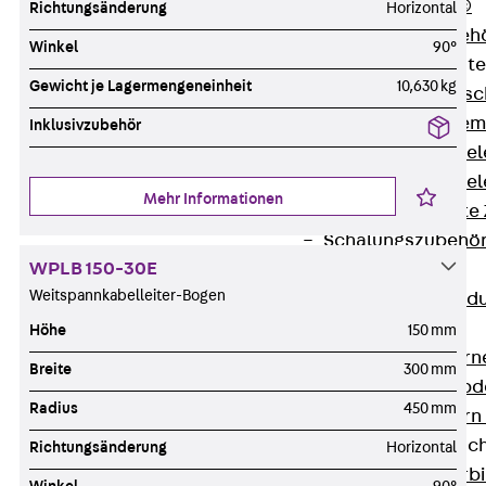
RAPIDOBAT®
Richtungsänderung
Horizontal
Schalrohre Zubeh
Winkel
90°
Abschalelement
Gewicht je Lagermengeneinheit
10,630 kg
Zurück
Absc
Polystyrolele
Inklusivzubehör
Streckmetalle
Streckmetalle
Mehr Informationen
Abschalelemente
Schalungszubehö
WPLB 150-30E
Verbindung
Weitspannkabelleiter-Bogen
Zurück
Verbind
Dorne
Höhe
150 mm
Zurück
Dorn
Breite
300 mm
Doppelschubd
Radius
450 mm
Querkraftdorn
Verbindungslasc
Richtungsänderung
Horizontal
Zurück
Verb