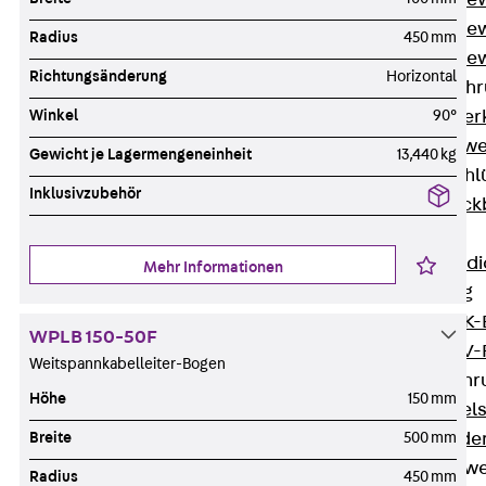
Durchstanzbe
Durchstanzbew
Radius
450 mm
Durchstanzbe
Richtungsänderung
Horizontal
Querkraftbeweh
Winkel
90°
Zurück
Quer
Querkraftbewe
Gewicht je Lagermengeneinheit
13,440 kg
Rückbiegeanschl
Inklusivzubehör
Zurück
Rück
FERBOX®
Anschlussabdi
Mehr Informationen
GFK-Bewehrung
Zurück
GFK-
WPLB 150-50F
FIBERNOX® V
Weitspannkabelleiter-Bogen
Edelstahlbewehr
Höhe
150 mm
Zurück
Edel
Breite
500 mm
Nichtrostender
Mauerwerksbew
Radius
450 mm