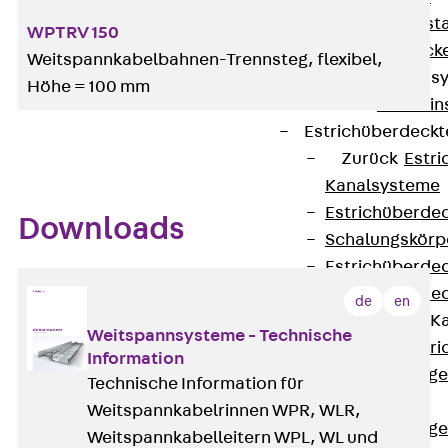
Fluchtweginsta
WPTRV 150
Zwischendecke
Weitspannkabelbahnen-Trennsteg, flexibel,
Bodeninstallations
Höhe = 100 mm
Zurück
Bodenin
Estrichüberdeck
Zurück
Estr
Kanalsysteme
Estrichüberde
Downloads
Schalungskörp
Estrichüberde
Estrichüberde
de
en
Estrichbündige 
Weitspannsysteme - Technische
Zurück
Estr
Information
Estrichbündig
Technische Information für
CHALI
Weitspannkabelrinnen WPR, WLR,
Estrichbündig
Weitspannkabelleitern WPL, WL und