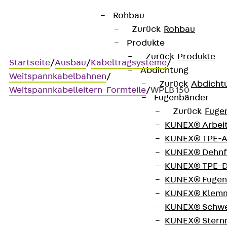
Rohbau
Zurück
Rohbau
Produkte
Zurück
Produkte
Startseite
/
Ausbau
/
Kabeltragsysteme
/
Abdichtung
Weitspannkabelbahnen
/
Zurück
Abdicht
Weitspannkabelleitern-Formteile
/
WPLB 150
Fugenbänder
Zurück
Fuge
KUNEX® Arbei
WPLB 150
KUNEX® TPE-A
KUNEX® Dehnf
Weitspannkabelleiter-
KUNEX® TPE-D
KUNEX® Fugen
Bogen, Höhe = 150 mm
KUNEX® Klem
KUNEX® Schwe
KUNEX® Stern