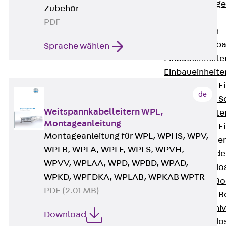
Estrichbündig
Zubehör
UBK
PDF
Einbaueinheiten
Zurück
Einba
Sprache wählen
Einbaueinheite
Einbaueinheite
Nivellierbare 
de
Nivellierbare 
Weitspannkabelleitern WPL,
Einbaueinheite
Montageanleitung
Nivellierbare E
Montageanleitung für WPL, WPHS, WPV,
Bodensteckdose
WPLB, WPLA, WPLF, WPLS, WPVH,
Zurück
Bode
WPVV, WPLAA, WPD, WPBD, WPAD,
Bodensteckdo
WPKD, WPFDKA, WPLAB, WPKAB WPTR
Zubehör für B
PDF (2.01 MB)
Nivellierbare
Zubehör für niv
Download
Bodensteckdo