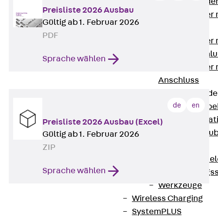
Steckverbinde
Preisliste 2026 Ausbau
Gerätebecher 
Gültig ab 1. Februar 2026
Anschluss
PDF
Gerätebecher m
GST18-Anschlu
Sprache wählen
Gerätebecher
Anschluss
Zubehör für Bode
de
en
Zurück
Zube
Bodeninstalla
Preisliste 2026 Ausbau (Excel)
Optionales Zu
Gültig ab 1. Februar 2026
Ersatzteile
ZIP
Befestigungse
Sprache wählen
Verarbeitungss
Werkzeuge
Wireless Charging
SystemPLUS