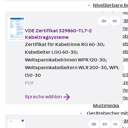
Nivellierbare
Gerätebecher und
Zurück
Gerä
de
en
Installationsg
VDE Zertifikat 329860-TL7-2
Runde Geräteb
Kabeltragsysteme
Eckige Geräte
Zertifikat für Kabelrinne RG 60-30;
Eckige Geräte
Kabelleiter LGG 60-30;
Zubehör für G
Weitspannkabelrinnen WPR 120-30;
Geräteträger
Weitspannkabelleitern WLR 200-30, WPL
Datengerätetr
150-30
Geräteeinsätz
PDF
Installationsg
Sprache wählen
Installationsg
Multimedia
Gerätebecher mi
Zurück
Gerä
de
en
ru