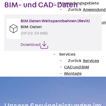
Anwendungsgebiete
BIM- und CAD-Daten
Zurück
Anwendung
Industrieanlagen
BIM Daten Weitspannbahnen (Revit)
Bodengeführte Leitu
BIM-Daten
Rechenzentrum
ZIP (12.34 MB)
Tunnel
Funktionserhalt
Download
Dachflächen
Services
Zurück
Services
CAD und BIM
Montage
Beratung, Planung, K
Individuelle Lösungen
Referenzen
Referenzen
Downloads