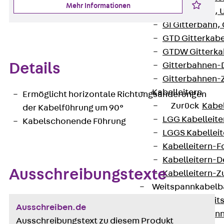
Mehr Informationen
G Gitterbahn, 
GI Gitterbahn,
GTD Gitterkabe
GTDW Gitterkab
Details
Gitterbahnen-
Gitterbahnen-
Kabelleitern
Ermöglicht horizontale Richtungsänderungen
Zurück
Kabel
der Kabelführung um 90°
LGG Kabelleiter
Kabelschonende Führung
LGGS Kabelleite
Kabelleitern-F
Kabelleitern-D
Ausschreibungstexte
Kabelleitern-
Weitspannkabel
Zurück
Weit
Ausschreiben.de
WPL Weitspann
Ausschreibungstext zu diesem Produkt