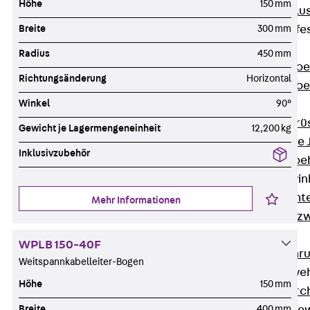
Höhe
150 mm
Maueranschlus
Breite
300 mm
Trapezblechbefe
Zurück
Radius
450 mm
Trapezblechbe
Richtungsänderung
Horizontal
Trapezblechbe
Winkel
90°
Gerüstschuhe
Zurück
Gerü
Gewicht je Lagermengeneinheit
12,200 kg
Gerüstschuhe 
Inklusivzubehör
Befestigungszube
Kantenschutzwin
Zurück
Kant
Mehr Informationen
Kantenschutzw
Bewehrung
WPLB 150-40F
Zurück
Bewehr
Weitspannkabelleiter-Bogen
Durchstanzbewe
Höhe
150 mm
Zurück
Durc
Breite
400 mm