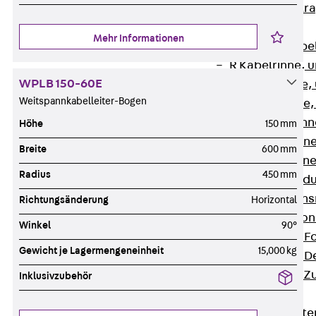
Zurück
Kabeltr
Kabelrinnen
Mehr Informationen
Zurück
Kabe
R Kabelrinne, 
WPLB 150-60E
RS Kabelrinne,
Weitspannkabelleiter-Bogen
RG Kabelrinne,
RGM Kabelrinne
Höhe
150 mm
RGS Kabelrinne
Breite
600 mm
RGL Kabelrinne
Radius
450 mm
löschwasserdu
RI Installation
Richtungsänderung
Horizontal
RIS Installatio
Winkel
90°
Kabelrinnen-Fo
Gewicht je Lagermengeneinheit
15,000 kg
Kabelrinnen-D
Kabelrinnen-Z
Inklusivzubehör
Gitterbahnen
Zurück
Gitt