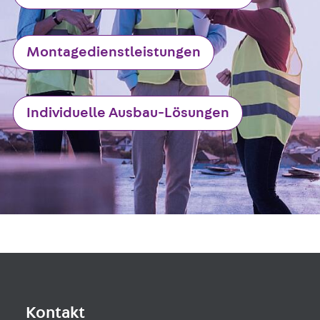
Newsletter
Presse
Karriere
Montagedienstleistungen
Zurück
Karriere
Stellenausschreibungen
Unsere Standorte
Individuelle Ausbau-Lösungen
Benefits
Kontakt