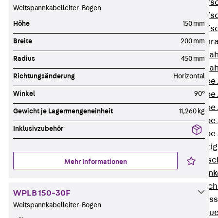
Hammerkopfsc
Weitspannkabelleiter-Bogen
Hammerkopfsc
Höhe
150 mm
Hammerkopfsc
Breite
200 mm
Sollbruchschr
Doppelkerbzah
Radius
450 mm
Doppelkerbzah
Richtungsänderung
Horizontal
Zahnschraube 
Winkel
90°
Zahnschraube 
Zahnschraube 
Gewicht je Lagermengeneinheit
11,260 kg
Zahnschraube
Inklusivzubehör
Zahnschraube 
Anschlagbefesti
Zurück
Ansc
Mehr Informationen
Liftschachtank
Liftschachtsch
WPLB 150-30F
Maueranschlusss
Weitspannkabelleiter-Bogen
Zurück
Maue