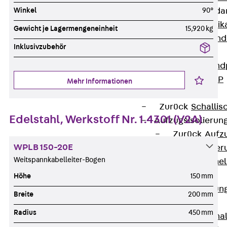
Winkel
90°
Attika-Verblenda
Zurück
Attik
Gewicht je Lagermengeneinheit
15,920 kg
Attikaverblend
Inklusivzubehör
Windposts
Zurück
Wind
Windpost JWP
Mehr Informationen
Schallisolation
Zurück
Schallis
Edelstahl, Werkstoff Nr. 1.4301 (V2A)
Aufzugsisolierun
Zurück
Aufzu
WPLB 150-20E
Aufzugsisolier
Weitspannkabelleiter-Bogen
Trittschalldämme
Schalung
Höhe
150 mm
Zurück
Schalun
Breite
200 mm
Schalrohre
Radius
450 mm
Zurück
Scha