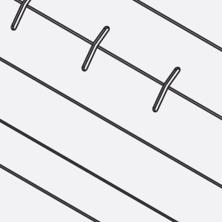
Hammerkopfschraube JH
Sollbruchschraube JH-SB
Doppelkerbzahnschraube JKB
Doppelkerbzahnschraube JKC
Zahnschraube JXB
Zahnschraube JXD
Zahnschraube JXE
Zahnschraube JXH
Zahnschraube JZS
Anschlagbefestigungen
Zurück
Anschlagbefestigunge
Liftschachtanker JLF
Liftschachtschlinge JLS
Maueranschlussschienen
Zurück
Maueranschlussschie
Maueranschlussschiene KT
Trapezblechbefestigungsschienen