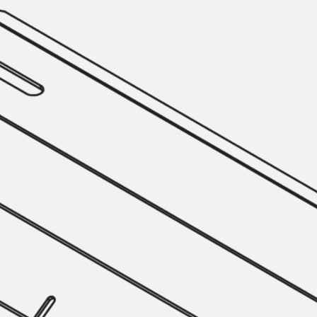
Montageschiene JM K
Montageschiene JML K, gelocht
Montageschiene JXM W, gezahn
Montageschiene JZM K, gezahnt
Montageschiene JZML K, gezahnt
Geländerbefestigungsschienen
Zurück
Geländerbefestigungs
Geländerbefestigungsschiene J
Spezialschrauben
Zurück
Spezialschrauben
Hakenkopfschraube JA
Hakenkopfschraube JB
Sollbruchschraube JB-SB
Hakenkopfschraube JC
Hammerkopfschraube JD
Hammerkopfschraube JG