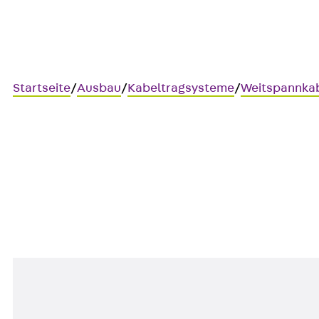
Startseite
/
Ausbau
/
Kabeltragsysteme
/
Weitspannka
WLKAB
Weitspannkabelleiter-Abgan