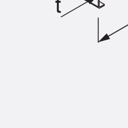
Injektionsschläuche Zubehör
Injektionsschläuche Sets
Befestigung
Zurück
Befestigung
Ankerschienen
Zurück
Ankerschienen
Ankerschiene JSA K
Ankerschiene JTA W
Ankerschiene JTA K
Ankerschiene JTA RT W
Ankerschiene JTA RF W
Ankerschiene JXA W, gezahnt
Ankerschiene JXA PC W, gezahnt
Ankerschiene JZA K, gezahnt
Montageschienen
Zurück
Montageschienen
Montageschiene JM W