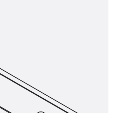
t
 & gelocht
schienen
GB