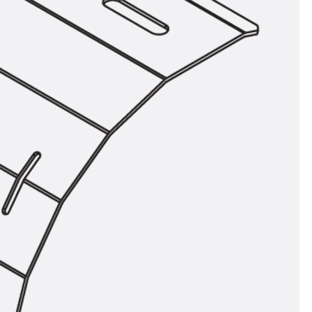
n
nen