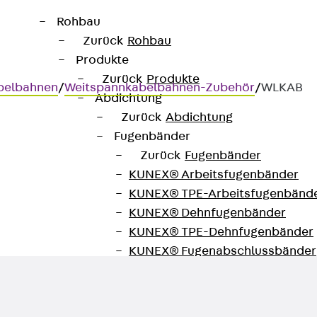
Rohbau
Zurück
Rohbau
Produkte
Zurück
Produkte
belbahnen
/
Weitspannkabelbahnen-Zubehör
/
WLKAB
Abdichtung
Zurück
Abdichtung
Fugenbänder
Zurück
Fugenbänder
KUNEX® Arbeitsfugenbänder
gsblech
KUNEX® TPE-Arbeitsfugenbänd
KUNEX® Dehnfugenbänder
KUNEX® TPE-Dehnfugenbänder
KUNEX® Fugenabschlussbänder
KUNEX® Klemmfugenband
KUNEX® Schweißkonstruktionen
KUNEX® Sternrohr