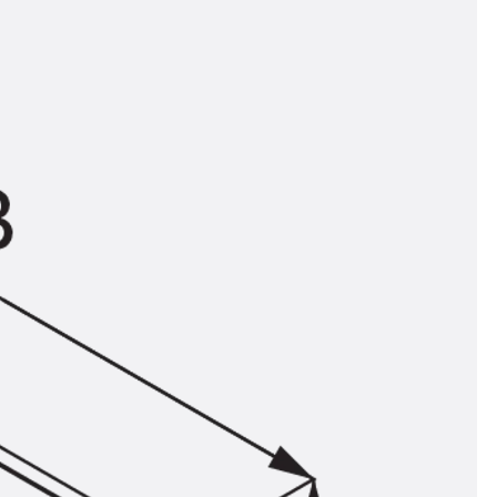
n
ysteme