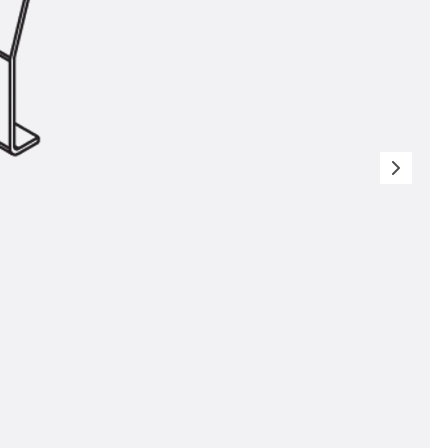
ngsschienen
e JTB
L