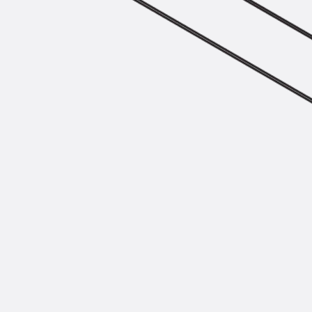
Zurück
Trapezblechbefestigu
Trapezblechbefestigungsschien
Gerüstschuhe
Zurück
Gerüstschuhe
Gerüstschuhe JG
Befestigungszubehör
Kantenschutzwinkel
Zurück
Kantenschutzwinkel
Kantenschutzwinkel JKW
Bewehrung
Zurück
Bewehrung
Durchstanzbewehrung
Zurück
Durchstanzbewehrung
Durchstanzbewehrung JDA
Durchstanzbewehrung JDA-FT-K
Durchstanzbewehrung Zubehör