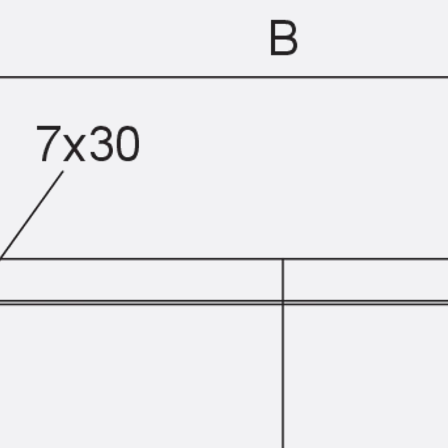
Querkraftbewehrung
Zurück
Querkraftbewehrung
Querkraftbewehrung JDA-S
Rückbiegeanschlüsse
Zurück
Rückbiegeanschlüsse
FERBOX®
Anschlussabdichtung
GFK-Bewehrung
Zurück
GFK-Bewehrung
FIBERNOX® V-ROD
Edelstahlbewehrung
Zurück
Edelstahlbewehrung
Nichtrostender Betonstahl
Mauerwerksbewehrung
Zurück
Mauerwerksbewehrun
GRIPRIP®
Bewehrungszubehör