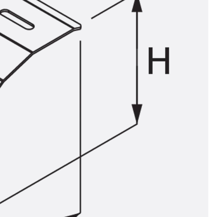
ör
ng