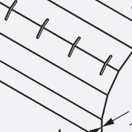
SECUFLEX®
Frischbetonverbundsysteme Zubeh
Rohrdurchführungen
Zurück
Rohrdurchführungen
PENTAFLEX® Transwand
PENTAFLEX® Futterrohr
PENTAFLEX® Bodendurchführu
PENTAFLEX® Bodenablauf
Rohrdurchführungen Zubehör
Quellbänder
Zurück
Quellbänder
SWELLFLEX®
Quellbänder Zubehör
Injektionsschläuche
Zurück
Injektionsschläuche
PLURAFLEX®