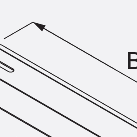
KUNEX® Mauerkragen
KUNEX® ABS Abschalelemente
Fugenbänder Zubehör
Fugenbleche
Zurück
Fugenbleche
PENTAFLEX KB®
PENTAFLEX KB® Agrar
PENTAFLEX® FBA
PENTAFLEX® ABS
PENTAFLEX® OBS
PENTAFLEX® FTS
PENTAFLEX® STK
PENTAFLEX® OPTI-Mauerstärke
PENTAFLEX® Modul
Fugenbleche Zubehör
Frischbetonverbundsysteme
Zurück
Frischbetonverbunds