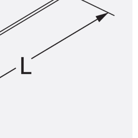
ör
ng