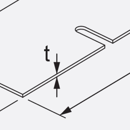
SECUFLEX®
Frischbetonverbundsysteme Zubeh
Rohrdurchführungen
Zurück
Rohrdurchführungen
PENTAFLEX® Transwand
PENTAFLEX® Futterrohr
PENTAFLEX® Bodendurchführu
PENTAFLEX® Bodenablauf
Rohrdurchführungen Zubehör
Quellbänder
Zurück
Quellbänder
SWELLFLEX®
Quellbänder Zubehör
Injektionsschläuche
Zurück
Injektionsschläuche
PLURAFLEX®