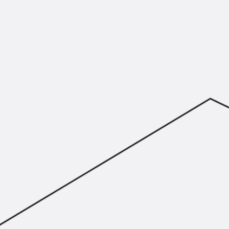
Montageschiene JM K
Montageschiene JML K, gelocht
Montageschiene JXM W, gezahn
Montageschiene JZM K, gezahnt
Montageschiene JZML K, gezahnt
Geländerbefestigungsschienen
Zurück
Geländerbefestigungs
Geländerbefestigungsschiene J
Spezialschrauben
Zurück
Spezialschrauben
Hakenkopfschraube JA
Hakenkopfschraube JB
Sollbruchschraube JB-SB
Hakenkopfschraube JC
Hammerkopfschraube JD
Hammerkopfschraube JG