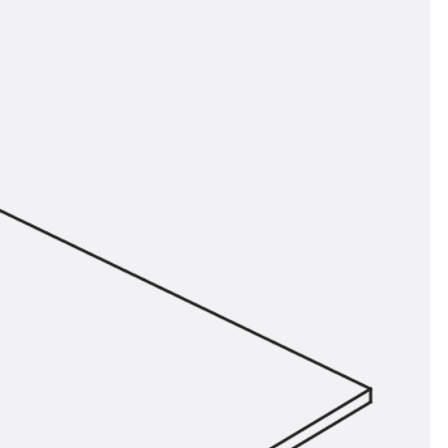
t
 & gelocht
schienen
GB