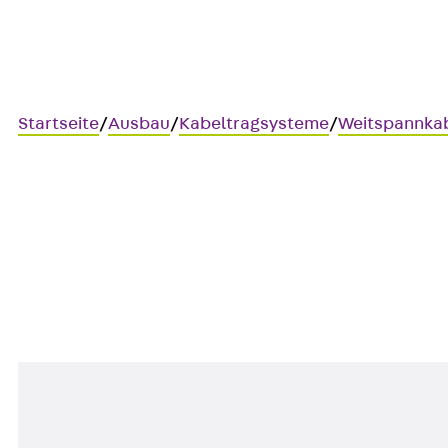
Startseite
/
Ausbau
/
Kabeltragsysteme
/
Weitspannka
WLHS-IS
Isolierungsstreifen