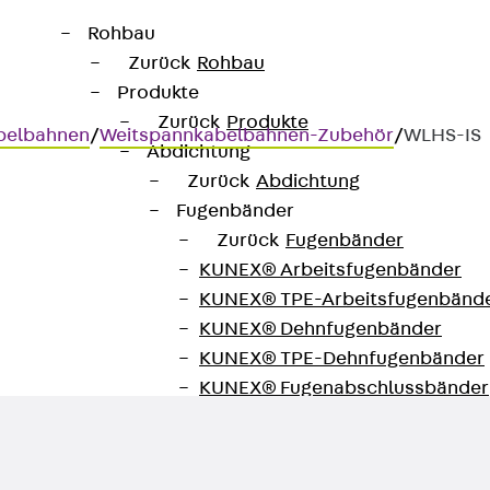
Rohbau
Zurück
Rohbau
Produkte
Zurück
Produkte
belbahnen
/
Weitspannkabelbahnen-Zubehör
/
WLHS-IS
Abdichtung
Zurück
Abdichtung
Fugenbänder
Zurück
Fugenbänder
KUNEX® Arbeitsfugenbänder
KUNEX® TPE-Arbeitsfugenbänd
KUNEX® Dehnfugenbänder
KUNEX® TPE-Dehnfugenbänder
KUNEX® Fugenabschlussbänder
KUNEX® Klemmfugenband
KUNEX® Schweißkonstruktionen
KUNEX® Sternrohr