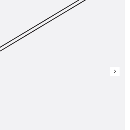
n
nen