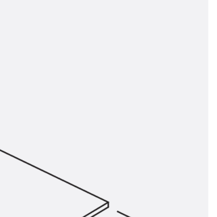
n
ysteme