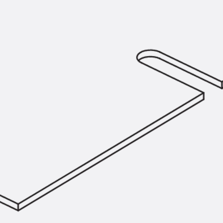
Hammerkopfschraube JH
Sollbruchschraube JH-SB
Doppelkerbzahnschraube JKB
Doppelkerbzahnschraube JKC
Zahnschraube JXB
Zahnschraube JXD
Zahnschraube JXE
Zahnschraube JXH
Zahnschraube JZS
Anschlagbefestigungen
Zurück
Anschlagbefestigunge
Liftschachtanker JLF
Liftschachtschlinge JLS
Maueranschlussschienen
Zurück
Maueranschlussschie
Maueranschlussschiene KT
Trapezblechbefestigungsschienen