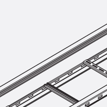
Querkraftbewehrung
Zurück
Querkraftbewehrung
Querkraftbewehrung JDA-S
Rückbiegeanschlüsse
Zurück
Rückbiegeanschlüsse
FERBOX®
Anschlussabdichtung
GFK-Bewehrung
Zurück
GFK-Bewehrung
FIBERNOX® V-ROD
Edelstahlbewehrung
Zurück
Edelstahlbewehrung
Nichtrostender Betonstahl
Mauerwerksbewehrung
Zurück
Mauerwerksbewehrun
GRIPRIP®
Bewehrungszubehör