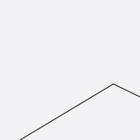
KUNEX® Mauerkragen
KUNEX® ABS Abschalelemente
Fugenbänder Zubehör
Fugenbleche
Zurück
Fugenbleche
PENTAFLEX KB®
PENTAFLEX KB® Agrar
PENTAFLEX® FBA
PENTAFLEX® ABS
PENTAFLEX® OBS
PENTAFLEX® FTS
PENTAFLEX® STK
PENTAFLEX® OPTI-Mauerstärke
PENTAFLEX® Modul
Fugenbleche Zubehör
Frischbetonverbundsysteme
Zurück
Frischbetonverbunds