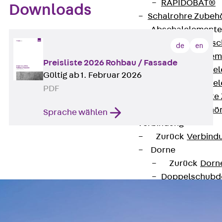
RAPIDOBAT®
Downloads
Schalrohre Zubeh
Abschalelement
Zurück
Absc
de
en
Polystyrolele
Preisliste 2026 Rohbau / Fassade
Streckmetalle
Gültig ab 1. Februar 2026
Streckmetalle
PDF
Abschalelemente
Schalungszubehö
Sprache wählen
Verbindung
Zurück
Verbind
Dorne
Zurück
Dorn
Doppelschubd
Querkraftdorn
Verbindungslasc
Zurück
Verb