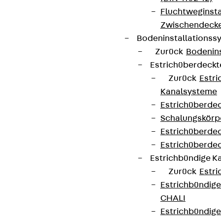
Fluchtweginsta
Zwischendecke
Bodeninstallations
Zurück
Bodenin
Estrichüberdeck
Zurück
Estr
Kanalsysteme
Estrichüberde
Schalungskörp
Estrichüberde
Estrichüberde
Estrichbündige 
Zurück
Estr
Estrichbündig
CHALI
Estrichbündig