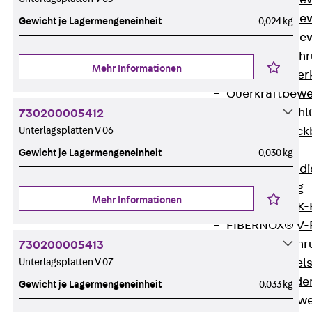
Durchstanzbe
Durchstanzbew
Gewicht je Lagermengeneinheit
0,024 kg
Durchstanzbe
Querkraftbeweh
Mehr Informationen
Zurück
Quer
Querkraftbewe
Rückbiegeanschl
730200005412
Unterlagsplatten V 06
Zurück
Rück
FERBOX®
Gewicht je Lagermengeneinheit
0,030 kg
Anschlussabdi
GFK-Bewehrung
Mehr Informationen
Zurück
GFK-
FIBERNOX® V
Edelstahlbewehr
730200005413
Unterlagsplatten V 07
Zurück
Edel
Nichtrostender
Gewicht je Lagermengeneinheit
0,033 kg
Mauerwerksbew