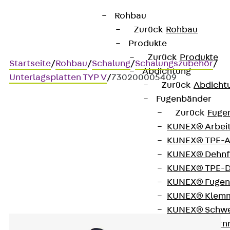
Rohbau
Zurück
Rohbau
Produkte
Zurück
Produkte
Startseite
/
Rohbau
/
Schalung
/
Schalungszubehör
/
Abdichtung
Unterlagsplatten TYP V
/
730200005409
Zurück
Abdicht
Fugenbänder
Zurück
Fuge
Art.-Nr. 730200005409
KUNEX® Arbei
Unterlagsplatten V 30
KUNEX® TPE-A
KUNEX® Dehnf
Montagehilfe
KUNEX® TPE-D
KUNEX® Fugen
KUNEX® Klem
KUNEX® Schwe
KUNEX® Stern