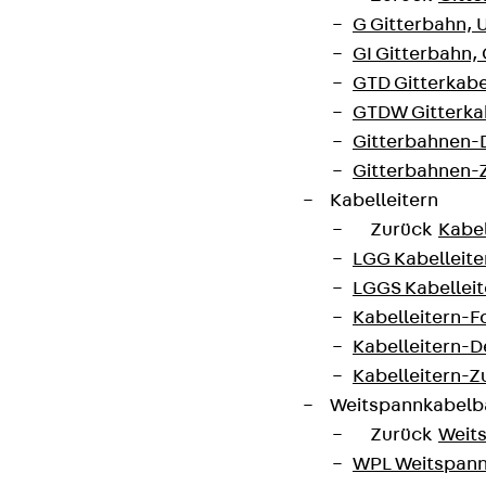
Connect
G Gitterbahn, 
GI Gitterbahn,
GTD Gitterkabe
GTDW Gitterkab
Gitterbahnen-
Gitterbahnen-
Kabelleitern
Zurück
Kabel
LGG Kabelleiter
LGGS Kabelleite
Kabelleitern-F
Partner von Anfang bis Zukunft.
Kabelleitern-D
Kabelleitern-
Weitspannkabel
Zurück
Weit
WPL Weitspann
AGB