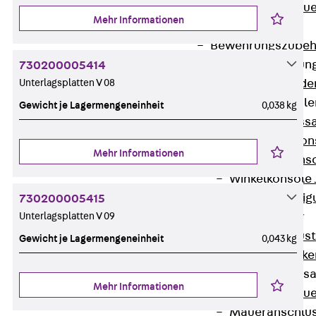
Zurück
Maue
Mehr Informationen
GRIPRIP®
Bewehrungszubeh
Fassadenbefestigun
730200005414
Unterlagsplatten V 08
Zurück
Fassade
Fassadenkonsol
Gewicht je Lagermengeneinheit
0,038 kg
Zurück
Fass
Verblenderkon
Mehr Informationen
Einmörtelkons
Winkelkonsole 
Fassadenbefestig
730200005415
Unterlagsplatten V 09
Brüstungsanker
Zurück
Brüs
Gewicht je Lagermengeneinheit
0,043 kg
Brüstungsanke
Maueranschluss
Mehr Informationen
Zurück
Maue
Maueranschlu