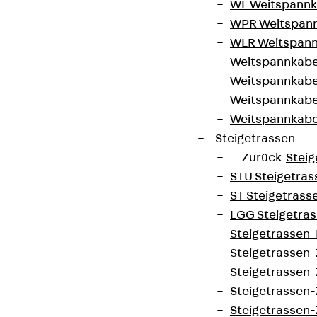
WL Weitspannka
Cookie-Einstellungen
WPR Weitspann
Hinweisgebersystem
WLR Weitspann
Weitspannkabel
Datenschutz
Weitspannkabe
Impressum
Weitspannkabe
Weitspannkab
Steigetrassen
Zurück
Steig
STU Steigetrass
ST Steigetrasse
LGG Steigetrass
Steigetrassen
Steigetrassen
Steigetrassen
Steigetrassen
Steigetrassen-