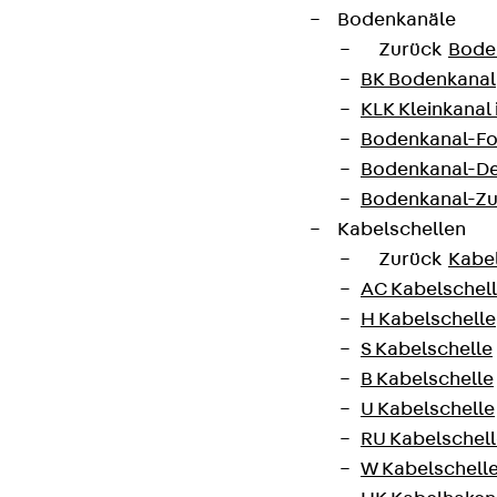
Bodenkanäle
Zurück
Bode
BK Bodenkanal
KLK Kleinkanal 
Bodenkanal-Fo
Bodenkanal-De
Bodenkanal-Z
Kabelschellen
Zurück
Kabe
AC Kabelschel
H Kabelschelle
S Kabelschelle
B Kabelschelle
U Kabelschelle
RU Kabelschel
W Kabelschell