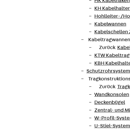
HK Kabelhaken
KH Kabelhalter
Hohlleiter-/H
Kabelwannen
Kabelschellen
Kabeltragwanne
Zurück
Kabe
KTW Kabeltra
KBH Kabelhalt
Schutzrohrsyste
Tragkonstruktio
Zurück
Trag
Wandkonsolen
Deckenbügel
Zentral- und 
W-Profil-Syst
U-Stiel-System