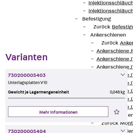
Injektionsschläuc
Injektionsschläuc
Befestigung
Zurück
Befestig
Zum Abschnitt navigieren
Ankerschienen
Zurück
Anke
Ankerschiene J
Varianten
Ankerschiene 
Ankerschiene J
Ankerschiene J
730200005403
Unterlagsplatten V 10
Ankerschiene J
Ankerschiene J
Gewicht je Lagermengeneinheit
0,048 kg
Ankerschiene J
Ankerschiene J
Mehr Informationen
Montageschiene
Zurück
Mont
Montageschie
730200005404