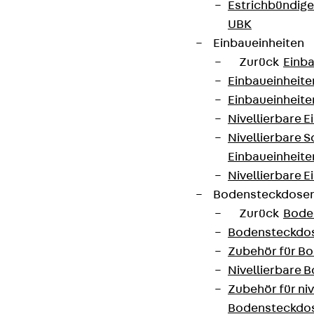
Estrichbündig
UBK
Einbaueinheiten
Zurück
Einba
Einbaueinheite
Einbaueinheite
Nivellierbare 
Nivellierbare 
Einbaueinheite
Nivellierbare E
Bodensteckdose
Zurück
Bode
Bodensteckdo
Zubehör für B
Nivellierbare
Zubehör für niv
Bodensteckdo