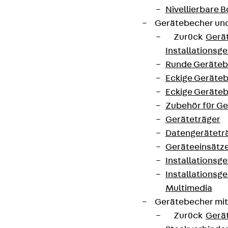
Nivellierbare
Gerätebecher und
Zurück
Gerä
Installationsg
Runde Geräteb
Eckige Geräte
Eckige Geräte
Zubehör für G
Geräteträger
Datengerätetr
Geräteeinsätz
Installationsg
Installationsg
Multimedia
Gerätebecher mi
Zurück
Gerä