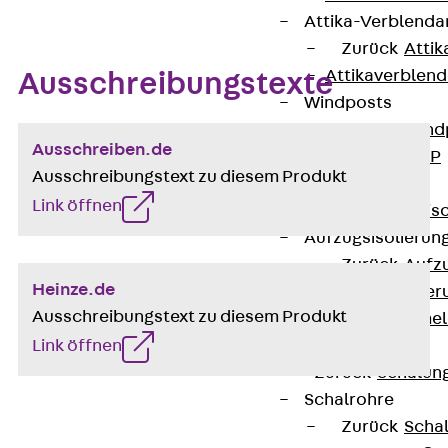
Attika-Verblenda
Zurück
Attik
Attikaverblend
Ausschreibungstexte
Windposts
Zurück
Wind
Ausschreiben.de
Windpost JWP
Ausschreibungstext zu diesem Produkt
Schallisolation
Link öffnen
Zurück
Schallis
Aufzugsisolierun
Zurück
Aufzu
Heinze.de
Aufzugsisolier
Ausschreibungstext zu diesem Produkt
Trittschalldämme
Link öffnen
Schalung
Zurück
Schalun
Schalrohre
Zurück
Scha