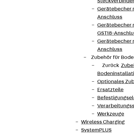
Steckverbinde
Gerätebecher 
Anschluss
Gerätebecher m
GST18-Anschlu
Gerätebecher
Anschluss
Zubehör für Bode
Zurück
Zube
Bodeninstalla
Optionales Zu
Ersatzteile
Befestigungse
Verarbeitungss
Werkzeuge
Wireless Charging
SystemPLUS