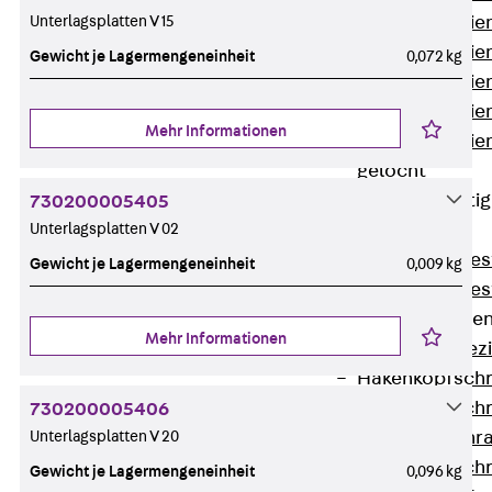
Unterlagsplatten V 15
Montageschien
Montageschien
Gewicht je Lagermengeneinheit
0,072 kg
Montageschien
Montageschien
Mehr Informationen
Montageschien
gelocht
Geländerbefesti
730200005405
Unterlagsplatten V 02
Zurück
Geländerbefes
Gewicht je Lagermengeneinheit
0,009 kg
Geländerbefes
Spezialschraube
Mehr Informationen
Zurück
Spez
Hakenkopfschr
Hakenkopfschr
730200005406
Unterlagsplatten V 20
Sollbruchschr
Hakenkopfschr
Gewicht je Lagermengeneinheit
0,096 kg