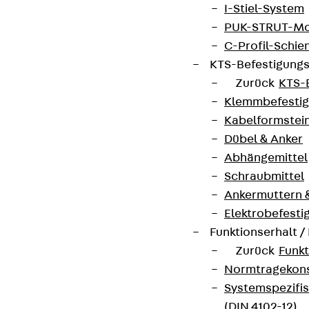
I-Stiel-System
PUK-STRUT-Mo
C-Profil-Schie
KTS-Befestigung
Zurück
KTS-
Klemmbefesti
Kabelformstei
Dübel & Anker
Abhängemittel
Schraubmittel
Ankermuttern 
Elektrobefesti
Funktionserhalt 
Zurück
Funkt
Normtragekonst
Systemspezifis
(DIN 4102-12)