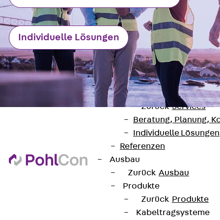
Zurück
Softwar
JORDAHL® EXPERT
JORDAHL® JVB Onl
Individuelle Lösungen
ISOCHECK
ISODESIGN
FERBOX®-DESIGN 
CAD und BIM
Services
Zurück
Services
Beratung, Planung, K
Individuelle Lösungen
Referenzen
Ausbau
Zurück
Ausbau
Kontakt
Produkte
contact@pohlcon.com
Zurück
Produkte
Kabeltragsysteme
+49 30 68283-04