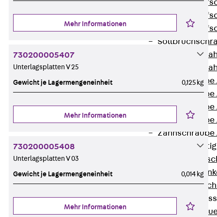
Hammerkopfsc
Hammerkopfsc
Mehr Informationen
Hammerkopfsc
Sollbruchschr
Doppelkerbzah
730200005407
Unterlagsplatten V 25
Doppelkerbzah
Zahnschraube 
Gewicht je Lagermengeneinheit
0,125 kg
Zahnschraube 
Zahnschraube 
Mehr Informationen
Zahnschraube
Zahnschraube 
Anschlagbefesti
730200005408
Unterlagsplatten V 03
Zurück
Ansc
Liftschachtank
Gewicht je Lagermengeneinheit
0,014 kg
Liftschachtsch
Maueranschlusss
Mehr Informationen
Zurück
Maue