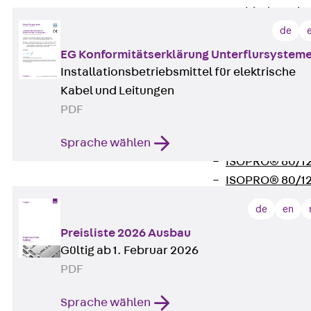
Verbindungsla
Verbindungszube
de
Wärmedämmung
EG Konformitätserklärung Unterflursystem
Zurück
Wärmed
Installationsbetriebsmittel für elektrische
Balkondämmele
Kabel und Leitungen
Zurück
Balk
PDF
ISOPRO® Beto
Sprache wählen
ISOPRO® 120 B
ISOPRO® 80/12
ISOPRO® 80/12
Mauerfußelemen
de
en
Zurück
Maue
Preisliste 2026 Ausbau
ISOMUR®
Gültig ab 1. Februar 2026
Digitale Lösungen
PDF
Zurück
Digitale Lö
Software
Sprache wählen