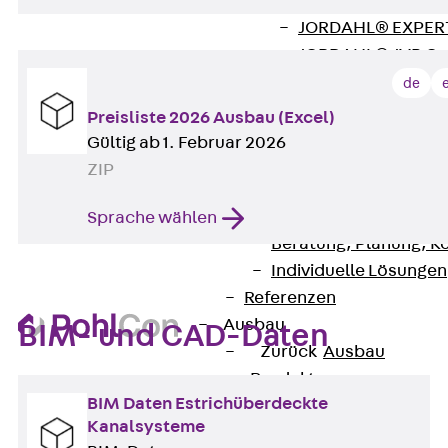
Zurück
Softwar
JORDAHL® EXPERT
JORDAHL® JVB Onl
ISOCHECK
de
ISODESIGN
Preisliste 2026 Ausbau (Excel)
FERBOX®-DESIGN 
Gültig ab 1. Februar 2026
CAD und BIM
ZIP
Services
Zurück
Services
Sprache wählen
Beratung, Planung, K
Individuelle Lösungen
Referenzen
Ausbau
BIM- und CAD-Daten
Zurück
Ausbau
Produkte
BIM Daten Estrichüberdeckte
Zurück
Produkte
Kanalsysteme
Kabeltragsysteme