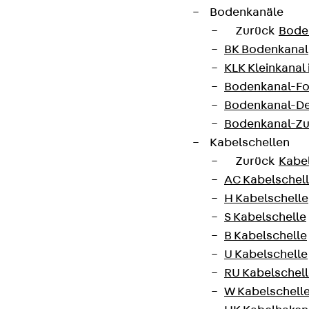
Bodenkanäle
Zurück
Bode
BK Bodenkanal
KLK Kleinkanal 
Bodenkanal-Fo
Newsletter
Bodenkanal-De
Bodenkanal-Z
Wir informieren regelmäßig zu
Kabelschellen
Produktneuheiten, Referenzen und aktuellen
Zurück
Kabe
Themen.
AC Kabelschel
H Kabelschelle
Jetzt anmelden
S Kabelschelle
B Kabelschelle
U Kabelschelle
RU Kabelschel
Connect
W Kabelschell