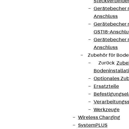
Steckverbinde
Gerätebecher 
Anschluss
Gerätebecher m
GST18-Anschlu
Gerätebecher
Anschluss
Zubehör für Bode
Zurück
Zube
Bodeninstalla
Optionales Zu
Ersatzteile
Befestigungse
Verarbeitungss
Werkzeuge
Wireless Charging
SystemPLUS