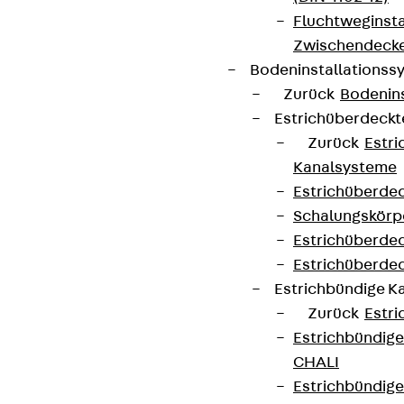
Fluchtweginsta
Zwischendecke
Bodeninstallations
Zurück
Bodenin
Estrichüberdeck
Zurück
Estr
Kanalsysteme
Estrichüberde
Schalungskörp
Estrichüberde
Estrichüberde
Estrichbündige 
Zurück
Estr
Estrichbündig
CHALI
Estrichbündig