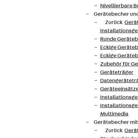
Nivellierbare
Gerätebecher und
Zurück
Gerä
Installationsg
Runde Geräteb
Eckige Geräte
Eckige Geräte
Zubehör für G
Geräteträger
Datengerätetr
Geräteeinsätz
Installationsg
Installationsg
Multimedia
Gerätebecher mi
Zurück
Gerä