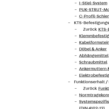
I-Stiel-System
Hinweisgebersystem
PUK-STRUT-Mo
C-Profil-Schie
Datenschutz
KTS-Befestigung
Impressum
Zurück
KTS-
Klemmbefesti
Kabelformstei
Dübel & Anker
Abhängemittel
Schraubmittel
Ankermuttern 
Elektrobefesti
Funktionserhalt 
Zurück
Funkt
Normtragekonst
Systemspezifis
(DIN 4102-12)