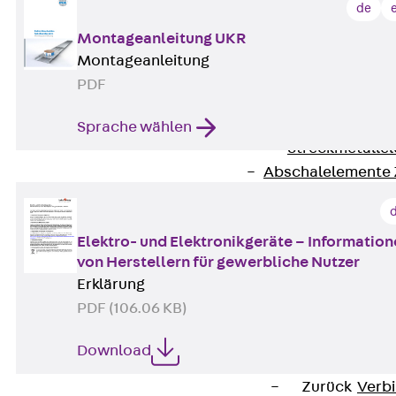
RAPIDOBAT®
de
Schalrohre Zubeh
Montageanleitung UKR
Abschalelement
Montageanleitung
Zurück
Absc
PDF
Polystyrolele
Streckmetalle
Sprache wählen
Streckmetalle
Abschalelemente
Schalungszubehö
Verbindung
Elektro- und Elektronikgeräte – Informatio
Zurück
Verbind
von Herstellern für gewerbliche Nutzer
Dorne
Erklärung
Zurück
Dorn
PDF (106.06 KB)
Doppelschubd
Querkraftdorn
Download
Verbindungslasc
Zurück
Verb