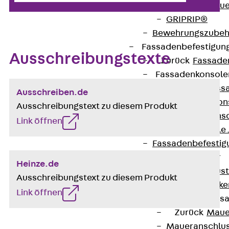
Zurück
Maue
GRIPRIP®
Bewehrungszubeh
Fassadenbefestigun
Ausschreibungstexte
Zurück
Fassade
Fassadenkonsol
Zurück
Fass
Ausschreiben.de
Verblenderkon
Ausschreibungstext zu diesem Produkt
Einmörtelkons
Link öffnen
Winkelkonsole 
Fassadenbefestig
Brüstungsanker
Heinze.de
Zurück
Brüs
Ausschreibungstext zu diesem Produkt
Brüstungsanke
Link öffnen
Maueranschluss
Zurück
Maue
Maueranschlu