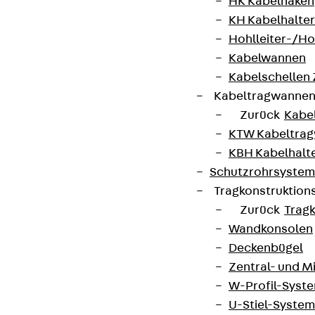
HK Kabelhaken
KH Kabelhalter
Hohlleiter-/H
Kabelwannen
Kabelschellen
Kabeltragwanne
Zurück
Kabe
KTW Kabeltra
KBH Kabelhalt
Schutzrohrsyste
Tragkonstruktio
Partner von Anfang bis Zukunft.
Zurück
Trag
Wandkonsolen
Deckenbügel
Zentral- und 
W-Profil-Syst
AGB
U-Stiel-System
Cookie-Einstellungen