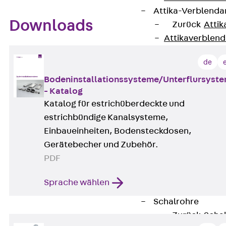
Attika-Verblenda
Downloads
Zurück
Attik
Attikaverblend
Windposts
de
Zurück
Wind
Windpost JWP
Bodeninstallationssysteme/Unterflursyst
- Katalog
Schallisolation
Katalog für estrichüberdeckte und
Zurück
Schallis
estrichbündige Kanalsysteme,
Aufzugsisolierun
Einbaueinheiten, Bodensteckdosen,
Zurück
Aufzu
Gerätebecher und Zubehör.
Aufzugsisolier
PDF
Trittschalldämme
Schalung
Sprache wählen
Zurück
Schalun
Schalrohre
Zurück
Scha