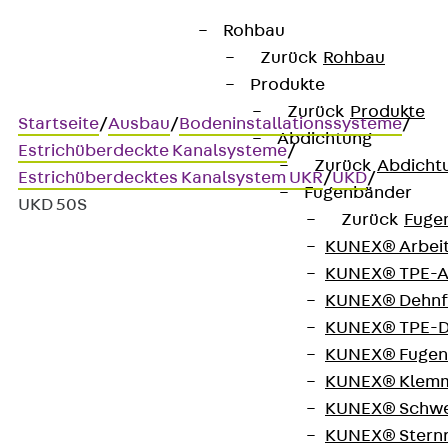
Rohbau
Zurück
Rohbau
Produkte
Zurück
Produkte
Startseite
/
Ausbau
/
Bodeninstallationssysteme
/
Abdichtung
Estrichüberdeckte Kanalsysteme
/
Zurück
Abdicht
Estrichüberdecktes Kanalsystem UKR
/
UKD
/
Fugenbänder
UKD 50S
Zurück
Fuge
KUNEX® Arbei
KUNEX® TPE-A
Art.-Nr. UKD 50S
KUNEX® Dehnf
Blinddeckel
KUNEX® TPE-D
KUNEX® Fugen
Kabelkanal Blinddeckel
KUNEX® Klem
KUNEX® Schwe
KUNEX® Stern