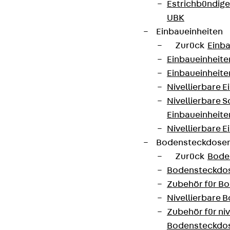
Estrichbündig
UBK
Einbaueinheiten
Zurück
Einba
Einbaueinheite
Einbaueinheite
Nivellierbare 
Nivellierbare 
Einbaueinheite
Nivellierbare E
Bodensteckdose
Zurück
Bode
Bodensteckdo
Zubehör für B
Nivellierbare
Zubehör für niv
Bodensteckdo