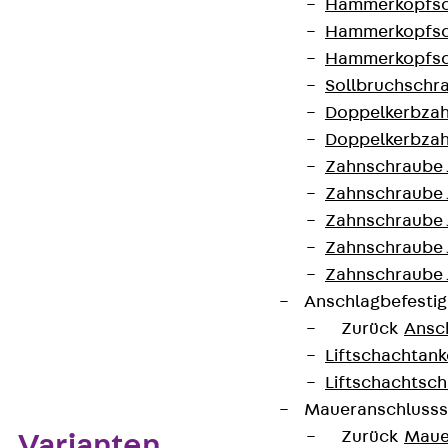
Belastung
Hammerkopfsc
Hammerkopfsc
Gewicht je
18,930 kg
Hammerkopfsc
Lagermengeneinheit
Sollbruchschr
Doppelkerbzah
Doppelkerbzah
Kontakt aufnehmen
Zahnschraube 
Auf die Merkliste
Zahnschraube 
Zahnschraube 
Datenblatt herunterladen
Zahnschraube
Zahnschraube 
Anschlagbefesti
Zurück
Ansc
Zum Abschnitt navigieren
Liftschachtank
Liftschachtsch
Maueranschlusss
Zurück
Maue
Varianten