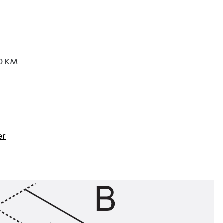
D KM
er