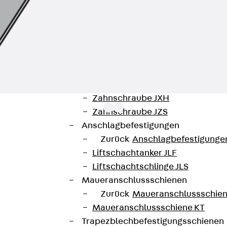
Hammerkopfschraube JH
Sollbruchschraube JH-SB
Doppelkerbzahnschraube JKB
Doppelkerbzahnschraube JKC
Zahnschraube JXB
Zahnschraube JXD
Zahnschraube JXE
Zahnschraube JXH
Zahnschraube JZS
Anschlagbefestigungen
Zurück
Anschlagbefestigunge
etzen in eine Einbaueinheit, zur Aufnahme von 3 Konnec
Liftschachtanker JLF
Liftschachtschlinge JLS
Maueranschlussschienen
unterladen
Zurück
Maueranschlussschie
Maueranschlussschiene KT
Trapezblechbefestigungsschienen