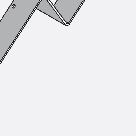
SECUFLEX®
Frischbetonverbundsysteme Zubeh
Rohrdurchführungen
Zurück
Rohrdurchführungen
PENTAFLEX® Transwand
PENTAFLEX® Futterrohr
PENTAFLEX® Bodendurchführu
PENTAFLEX® Bodenablauf
Rohrdurchführungen Zubehör
Quellbänder
Zurück
Quellbänder
SWELLFLEX®
Quellbänder Zubehör
Injektionsschläuche
Zurück
Injektionsschläuche
PLURAFLEX®