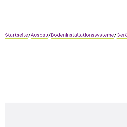
Startseite
/
Ausbau
/
Bodeninstallationssysteme
/
Gerä
UGETD KM
Geräteträger Audio-/Videote