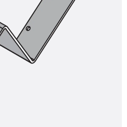
t
 & gelocht
schienen
GB