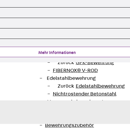
Querkraftbewehrung
Zurück
Querkraftbewehrung
Querkraftbewehrung JDA-S
Rückbiegeanschlüsse
Zurück
Rückbiegeanschlüsse
FERBOX®
Anschlussabdichtung
Mehr Informationen
GFK-Bewehrung
Zurück
GFK-Bewehrung
FIBERNOX® V-ROD
Edelstahlbewehrung
Zurück
Edelstahlbewehrung
Nichtrostender Betonstahl
Mauerwerksbewehrung
Zurück
Mauerwerksbewehrun
GRIPRIP®
Bewehrungszubehör