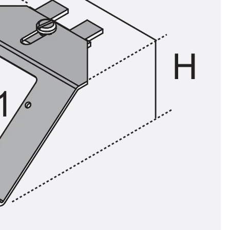
n
ysteme