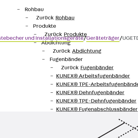
Rohbau
Zurück
Rohbau
Produkte
Zurück
Produkte
tebecher und Installationsgeräte
/
Geräteträger
/
UGET
Abdichtung
Zurück
Abdichtung
Fugenbänder
Zurück
Fugenbänder
KUNEX® Arbeitsfugenbänder
chnik
KUNEX® TPE-Arbeitsfugenbänd
KUNEX® Dehnfugenbänder
KUNEX® TPE-Dehnfugenbänder
KUNEX® Fugenabschlussbänder
KUNEX® Klemmfugenband
KUNEX® Schweißkonstruktionen
KUNEX® Sternrohr