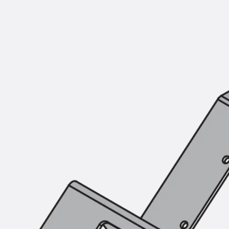
Injektionsschläuche Zubehör
Injektionsschläuche Sets
Befestigung
Zurück
Befestigung
Ankerschienen
Zurück
Ankerschienen
Ankerschiene JSA K
Ankerschiene JTA W
Ankerschiene JTA K
Ankerschiene JTA RT W
Ankerschiene JTA RF W
Ankerschiene JXA W, gezahnt
Ankerschiene JXA PC W, gezahnt
Ankerschiene JZA K, gezahnt
Montageschienen
Zurück
Montageschienen
Montageschiene JM W