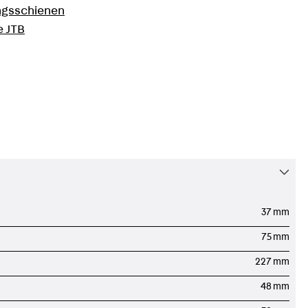
ngsschienen
e JTB
37 mm
75 mm
227 mm
L
48 mm