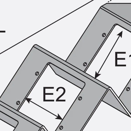
KUNEX® Mauerkragen
KUNEX® ABS Abschalelemente
Fugenbänder Zubehör
Fugenbleche
Zurück
Fugenbleche
PENTAFLEX KB®
PENTAFLEX KB® Agrar
PENTAFLEX® FBA
PENTAFLEX® ABS
PENTAFLEX® OBS
PENTAFLEX® FTS
PENTAFLEX® STK
PENTAFLEX® OPTI-Mauerstärke
PENTAFLEX® Modul
Fugenbleche Zubehör
Frischbetonverbundsysteme
Zurück
Frischbetonverbunds