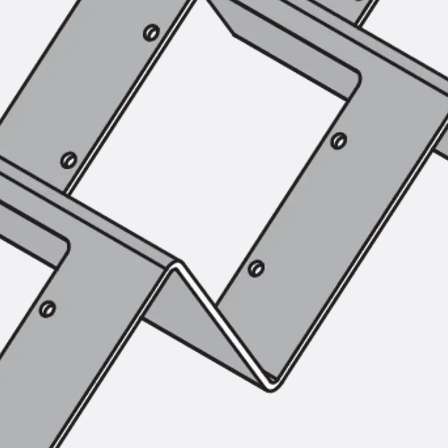
Montageschiene JM K
Montageschiene JML K, gelocht
Montageschiene JXM W, gezahn
Montageschiene JZM K, gezahnt
Montageschiene JZML K, gezahnt
Geländerbefestigungsschienen
Zurück
Geländerbefestigungs
Geländerbefestigungsschiene J
Spezialschrauben
Zurück
Spezialschrauben
Hakenkopfschraube JA
Hakenkopfschraube JB
Sollbruchschraube JB-SB
Hakenkopfschraube JC
Hammerkopfschraube JD
Hammerkopfschraube JG