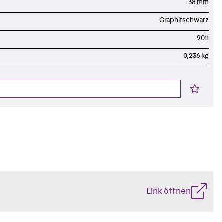
38 mm
Graphitschwarz
9011
0,236 kg
g
Link öffnen