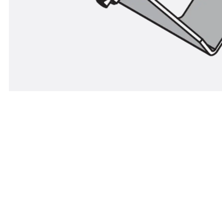
Geräteträger aus verz. Stahlblech schwarz, zum Eins
Kindermann für Audio-, und Videokomponenten.
Kontakt aufnehmen
Datenblatt her