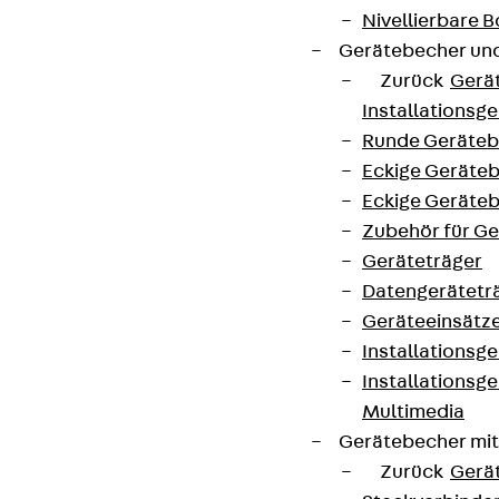
Nivellierbare
Gerätebecher und
Zurück
Gerä
Installationsg
Runde Geräteb
Eckige Geräte
Eckige Geräte
Zubehör für G
Geräteträger
Datengerätetr
Geräteeinsätz
Installationsg
Installationsg
Multimedia
Gerätebecher mi
Zurück
Gerä