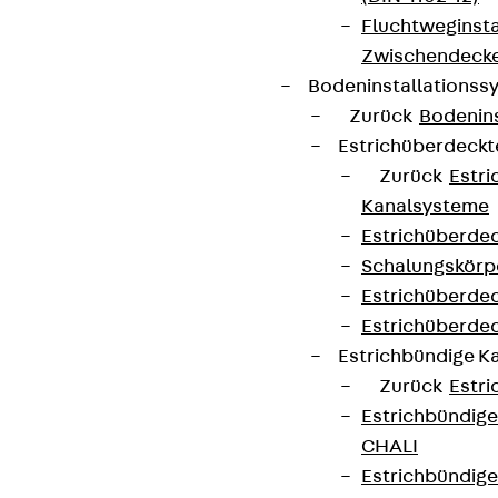
Fluchtweginsta
Zwischendecke
Bodeninstallations
Zurück
Bodenin
Estrichüberdeck
Zurück
Estr
Kanalsysteme
Estrichüberde
Schalungskörp
Estrichüberde
Estrichüberde
Estrichbündige 
Zurück
Estr
Estrichbündig
CHALI
Estrichbündig