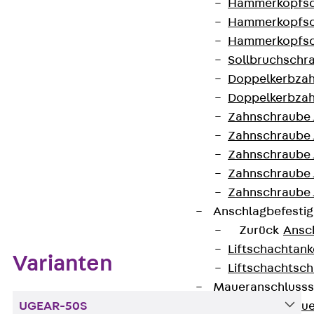
Hammerkopfsc
Hammerkopfsc
VDE-zertifiziert: Ja
Hammerkopfsc
Sollbruchschr
Doppelkerbzah
Kontakt aufnehmen
Doppelkerbzah
Datenblatt herunterladen
Zahnschraube 
Zahnschraube 
Zahnschraube 
Zahnschraube
Zahnschraube 
Zum Abschnitt navigieren
Anschlagbefesti
Zurück
Ansc
Liftschachtank
Varianten
Liftschachtsch
Maueranschlusss
Zurück
Maue
UGEAR-50S