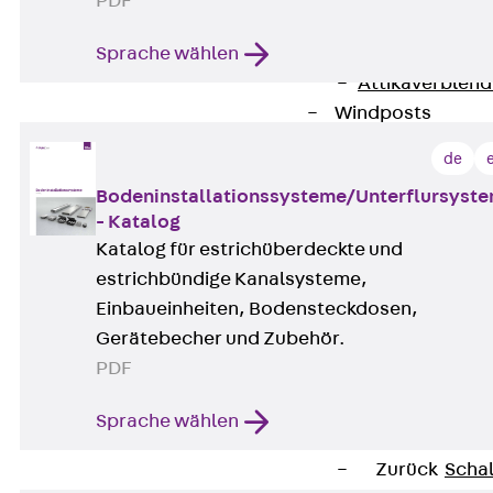
PDF
Attika-Verblenda
Zurück
Attik
Sprache wählen
Attikaverblend
Windposts
Zurück
Wind
de
Windpost JWP
Bodeninstallationssysteme/Unterflursyst
Schallisolation
- Katalog
Zurück
Schallis
Katalog für estrichüberdeckte und
Aufzugsisolierun
estrichbündige Kanalsysteme,
Zurück
Aufzu
Einbaueinheiten, Bodensteckdosen,
Aufzugsisolier
Gerätebecher und Zubehör.
Trittschalldämme
PDF
Schalung
Zurück
Schalun
Sprache wählen
Schalrohre
Zurück
Scha