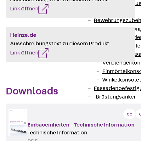
Zurück
Maue
Link öffnen
GRIPRIP®
Bewehrungszubeh
Fassadenbefestigun
Heinze.de
Zurück
Fassade
Ausschreibungstext zu diesem Produkt
Fassadenkonsol
Link öffnen
Zurück
Fass
Verblenderkon
Einmörtelkons
Winkelkonsole 
Fassadenbefestig
Downloads
Brüstungsanker
Zurück
Brüs
Brüstungsanke
de
Maueranschluss
Einbaueinheiten - Technische Information
Zurück
Maue
Technische Information
Maueranschlu