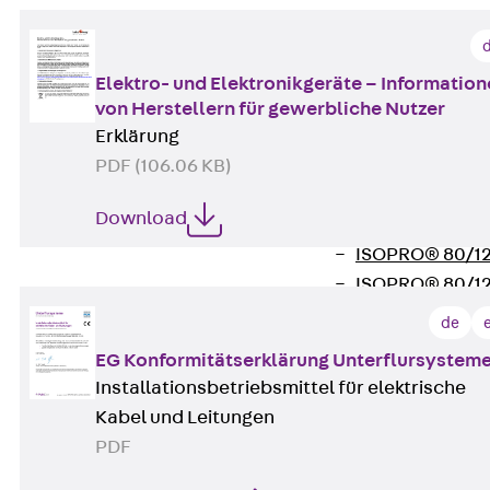
Verbindungsla
Verbindungszube
Wärmedämmung
Elektro- und Elektronikgeräte – Informatio
Zurück
Wärmed
von Herstellern für gewerbliche Nutzer
Balkondämmele
Erklärung
Zurück
Balk
PDF (106.06 KB)
ISOPRO® Beto
Download
ISOPRO® 120 B
ISOPRO® 80/12
ISOPRO® 80/12
Mauerfußelemen
de
Zurück
Maue
EG Konformitätserklärung Unterflursystem
ISOMUR®
Installationsbetriebsmittel für elektrische
Digitale Lösungen
Kabel und Leitungen
Zurück
Digitale Lö
PDF
Software