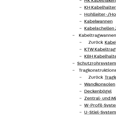
HK Kabelhaken
Themen.
KH Kabelhalter
Hohlleiter-/H
Jetzt anmelden
Kabelwannen
Kabelschellen
Kabeltragwanne
Zurück
Kabe
KTW Kabeltra
Connect
KBH Kabelhalt
Schutzrohrsyste
Tragkonstruktio
Zurück
Trag
Wandkonsolen
Deckenbügel
Zentral- und 
W-Profil-Syst
U-Stiel-System