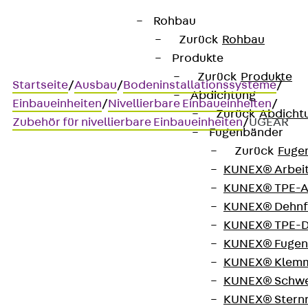
Rohbau
Zurück
Rohbau
Produkte
Zurück
Produkte
Startseite
/
Ausbau
/
Bodeninstallationssysteme
/
Abdichtung
Einbaueinheiten
/
Nivellierbare Einbaueinheiten
/
Zurück
Abdicht
Zubehör für nivellierbare Einbaueinheiten
/
UGEAR
Fugenbänder
Zurück
Fuge
KUNEX® Arbei
UGEAR
KUNEX® TPE-A
KUNEX® Dehnf
Rastleiterset für
KUNEX® TPE-D
KUNEX® Fugen
Edelstahleinheit, 3-fach,
KUNEX® Klem
rund
KUNEX® Schwe
KUNEX® Stern