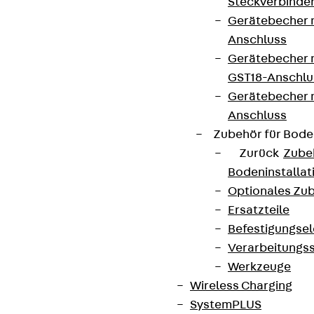
Steckverbinde
Gerätebecher 
Anschluss
Gerätebecher m
GST18-Anschlu
Gerätebecher
Anschluss
Zubehör für Bode
Zurück
Zube
Bodeninstalla
Optionales Zu
Ersatzteile
Befestigungse
Verarbeitungss
Werkzeuge
Wireless Charging
SystemPLUS