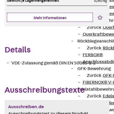
Durchstanzbe
Gewicht je Lagermengeneinheit
0,362 kg
Durchstanzbew
Durchstanzbe
Mehr Informationen
Querkraftbeweh
Zurück
Quer
Querkraftbewe
Rückbiegeanschl
Zurück
Rück
Details
FERBOX®
Anschlussabdi
VDE-Zulassung gemäß DIN EN 50085-2-2
GFK-Bewehrung
Zurück
GFK-
FIBERNOX® V
Ausschreibungstexte
Edelstahlbewehr
Zurück
Edel
Nichtrostender
Ausschreiben.de
Mauerwerksbew
Ausschreibungstext zu diesem Produkt