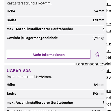
Rastleiterset rund, H=54mm,
Maueranschlus
Trapezblechbefe
Höhe
54 mm
Zurück
Breite
190 mm
Trapezblechbe
max. Anzahl installierbarer Gerätebecher
3
Trapezblechbe
Gerüstschuhe
Gewicht je Lagermengeneinheit
0,217 kg
Zurück
Gerü
Gerüstschuhe 
Mehr Informationen
Befestigungszube
Kantenschutzwin
Zurück
Kant
UGEAR-80S
Rastleiterset rund, H=84mm,
Kantenschutzw
Bewehrung
Höhe
84 mm
Zurück
Bewehr
Breite
190 mm
Durchstanzbewe
max. Anzahl installierbarer Gerätebecher
3
Zurück
Durc