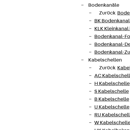
Bodenkanäle
Zurück
Bode
BK Bodenkanal
KLK Kleinkanal 
Kontakt
Bodenkanal-Fo
contact@pohlcon.com
Bodenkanal-De
Bodenkanal-Z
+49 30 68283-04
Kabelschellen
Zurück
Kabe
AC Kabelschel
H Kabelschelle
S Kabelschelle
B Kabelschelle
Newsletter
U Kabelschelle
RU Kabelschel
Wir informieren regelmäßig zu
W Kabelschell
Produktneuheiten, Referenzen und aktuellen