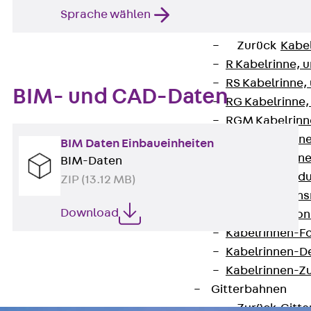
Zurück
Kabeltr
Sprache wählen
Kabelrinnen
Zurück
Kabe
R Kabelrinne, 
RS Kabelrinne,
BIM- und CAD-Daten
RG Kabelrinne,
RGM Kabelrinne
RGS Kabelrinne
BIM Daten Einbaueinheiten
RGL Kabelrinne
BIM-Daten
löschwasserdu
ZIP (13.12 MB)
RI Installation
Download
RIS Installatio
Kabelrinnen-Fo
Kabelrinnen-D
Kabelrinnen-Z
Gitterbahnen
Zurück
Gitt