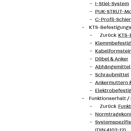
I-Stiel-System
PUK-STRUT-Mo
Partner von Anfang bis Zukunft.
C-Profil-Schie
KTS-Befestigung
Zurück
KTS-
Klemmbefesti
Kabelformstei
AGB
Dübel & Anker
Cookie-Einstellungen
Abhängemittel
Schraubmittel
Hinweisgebersystem
Ankermuttern 
Datenschutz
Elektrobefesti
Impressum
Funktionserhalt 
Zurück
Funkt
Normtragekonst
Systemspezifis
(DIN 4102-12)