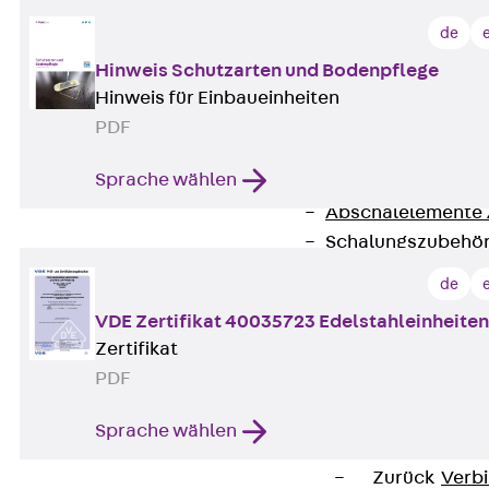
RAPIDOBAT®
de
Schalrohre Zubeh
Abschalelement
Hinweis Schutzarten und Bodenpflege
Zurück
Absc
Hinweis für Einbaueinheiten
Polystyrolele
PDF
Streckmetalle
Sprache wählen
Streckmetalle
Abschalelemente
Schalungszubehö
Verbindung
de
Zurück
Verbind
VDE Zertifikat 40035723 Edelstahleinheiten
Dorne
Zertifikat
Zurück
Dorn
PDF
Doppelschubd
Querkraftdorn
Sprache wählen
Verbindungslasc
Zurück
Verb