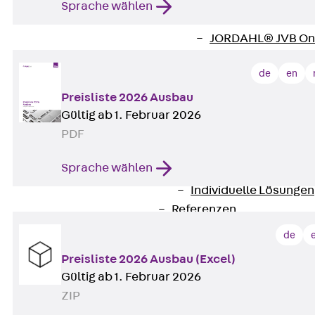
Zurück
Softwar
Sprache wählen
JORDAHL® EXPERT
JORDAHL® JVB Onl
ISOCHECK
de
en
ISODESIGN
FERBOX®-DESIGN 
Preisliste 2026 Ausbau
CAD und BIM
Gültig ab 1. Februar 2026
Services
PDF
Zurück
Services
Sprache wählen
Beratung, Planung, K
Individuelle Lösungen
Referenzen
Ausbau
de
Zurück
Ausbau
Preisliste 2026 Ausbau (Excel)
Produkte
Gültig ab 1. Februar 2026
Zurück
Produkte
ZIP
Kabeltragsysteme