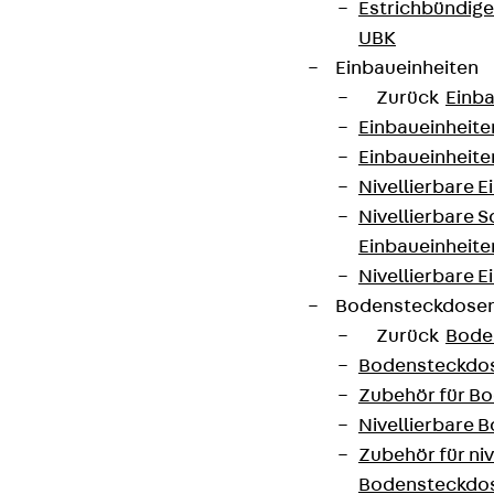
Estrichbündig
UBK
Einbaueinheiten
Zurück
Einba
Einbaueinheite
Einbaueinheite
Nivellierbare 
Nivellierbare 
Einbaueinheite
Nivellierbare E
Bodensteckdose
Zurück
Bode
Bodensteckdo
Zubehör für B
Nivellierbare
Zubehör für niv
Bodensteckdo