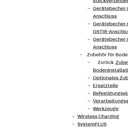
Steckverbinde
Gerätebecher 
Anschluss
Gerätebecher m
GST18-Anschlu
Gerätebecher
Anschluss
Zubehör für Bode
Zurück
Zube
Bodeninstalla
Optionales Zu
Ersatzteile
Befestigungse
Verarbeitungss
Werkzeuge
Wireless Charging
SystemPLUS