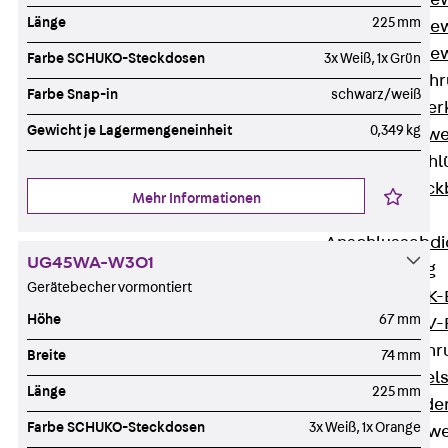
Durchstanzbe
Länge
225 mm
Durchstanzbew
Durchstanzbe
Farbe SCHUKO-Steckdosen
3x Weiß, 1x Grün
Querkraftbeweh
Farbe Snap-in
schwarz/weiß
Zurück
Quer
Gewicht je Lagermengeneinheit
0,349 kg
Querkraftbewe
Rückbiegeanschl
Zurück
Rück
Mehr Informationen
FERBOX®
Anschlussabdi
UG45WA-W3O1
GFK-Bewehrung
Gerätebecher vormontiert
Zurück
GFK-
Höhe
67 mm
FIBERNOX® V
Edelstahlbewehr
Breite
74 mm
Zurück
Edel
Länge
225 mm
Nichtrostender
Farbe SCHUKO-Steckdosen
3x Weiß, 1x Orange
Mauerwerksbew