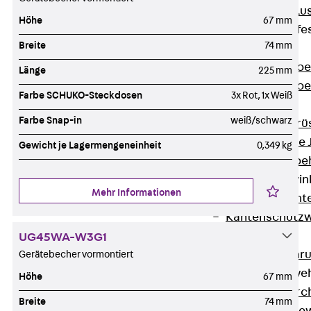
Maueranschlus
Höhe
67 mm
Trapezblechbefe
Breite
74 mm
Zurück
Trapezblechbe
Länge
225 mm
Trapezblechbe
Farbe SCHUKO-Steckdosen
3x Rot, 1x Weiß
Gerüstschuhe
Farbe Snap-in
weiß/schwarz
Zurück
Gerü
Gerüstschuhe 
Gewicht je Lagermengeneinheit
0,349 kg
Befestigungszube
Kantenschutzwin
Mehr Informationen
Zurück
Kant
Kantenschutzw
Bewehrung
UG45WA-W3G1
Zurück
Bewehr
Gerätebecher vormontiert
Durchstanzbewe
Höhe
67 mm
Zurück
Durc
Breite
74 mm