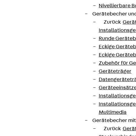
Nivellierbare
Gerätebecher und
Zurück
Gerä
Installationsg
Runde Geräteb
Eckige Geräte
Eckige Geräte
Zubehör für G
Geräteträger
Datengerätetr
Geräteeinsätz
Installationsg
Installationsg
Multimedia
Gerätebecher mi
Zurück
Gerä