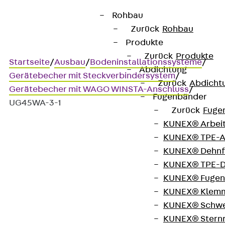
Rohbau
Zurück
Rohbau
Produkte
Zurück
Produkte
Startseite
/
Ausbau
/
Bodeninstallationssysteme
/
Abdichtung
Gerätebecher mit Steckverbindersystem
/
Zurück
Abdicht
Gerätebecher mit WAGO WINSTA-Anschluss
/
Fugenbänder
UG45WA-3-1
Zurück
Fuge
KUNEX® Arbei
KUNEX® TPE-A
UG45WA-3-1
KUNEX® Dehnf
KUNEX® TPE-D
Gerätebecher,
KUNEX® Fugen
KUNEX® Klem
vorkonfektioniert, WAGO
KUNEX® Schwe
KUNEX® Stern