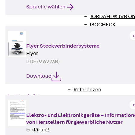
Zurück
Softwar
Sprache wählen
JORDAHL® EXPERT
JORDAHL® JVB Onl
ISOCHECK
ISODESIGN
FERBOX®-DESIGN 
Flyer Steckverbindersysteme
CAD und BIM
Flyer
Services
PDF (9.62 MB)
Zurück
Services
Beratung, Planung, K
Download
Individuelle Lösungen
Referenzen
Ausbau
Zurück
Ausbau
Produkte
Elektro- und Elektronikgeräte – Informatio
Zurück
Produkte
von Herstellern für gewerbliche Nutzer
Erklärung
Kabeltragsysteme