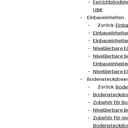
Estrichbündig
UBK
Einbaueinheiten
Zurück
Einba
Einbaueinheite
Einbaueinheite
Nivellierbare 
Nivellierbare 
Einbaueinheite
Nivellierbare E
Bodensteckdose
Zurück
Bode
Bodensteckdo
Zubehör für B
Nivellierbare
Zubehör für niv
Bodensteckdo