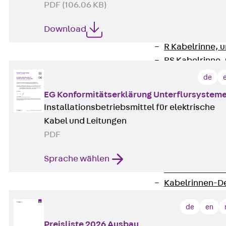
PDF (106.06 KB)
Zurück
Kabeltr
Kabelrinnen
Download
Zurück
Kabe
R Kabelrinne, 
RS Kabelrinne,
RG Kabelrinne,
de
RGM Kabelrinne
EG Konformitätserklärung Unterflursystem
RGS Kabelrinne
Installationsbetriebsmittel für elektrische
RGL Kabelrinne
Kabel und Leitungen
löschwasserdu
PDF
RI Installation
RIS Installatio
Sprache wählen
Kabelrinnen-Fo
Kabelrinnen-D
Kabelrinnen-Z
de
en
Gitterbahnen
Zurück
Gitt
Preisliste 2026 Ausbau