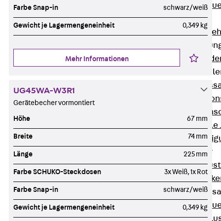
Zurück
Maue
Farbe Snap-in
schwarz/weiß
GRIPRIP®
Gewicht je Lagermengeneinheit
0,349 kg
Bewehrungszubeh
Fassadenbefestigun
Zurück
Fassade
Mehr Informationen
Fassadenkonsol
Zurück
Fass
UG45WA-W3R1
Verblenderkon
Gerätebecher vormontiert
Einmörtelkons
Höhe
67 mm
Winkelkonsole 
Breite
74 mm
Fassadenbefestig
Brüstungsanker
Länge
225 mm
Zurück
Brüs
Farbe SCHUKO-Steckdosen
3x Weiß, 1x Rot
Brüstungsanke
Farbe Snap-in
schwarz/weiß
Maueranschluss
Zurück
Maue
Gewicht je Lagermengeneinheit
0,349 kg
Maueranschlu