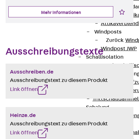
Attika-Verblenda
Mehr Informationen
Zurück
Attik
Attikaverblend
Windposts
Zurück
Wind
Windpost JWP
Ausschreibungstexte
Schallisolation
Zurück
Schallis
Ausschreiben.de
Aufzugsisolierun
Ausschreibungstext zu diesem Produkt
Zurück
Aufzu
Link öffnen
Aufzugsisolier
Trittschalldämme
Schalung
Heinze.de
Zurück
Schalun
Ausschreibungstext zu diesem Produkt
Schalrohre
Zurück
Scha
Link öffnen