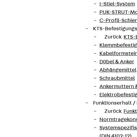
Produktneuheiten, Referenzen und aktuellen
I-Stiel-System
Themen.
PUK-STRUT-Mo
C-Profil-Schie
KTS-Befestigung
Jetzt anmelden
Zurück
KTS-
Klemmbefesti
Kabelformstei
Dübel & Anker
Connect
Abhängemittel
Schraubmittel
Ankermuttern 
Elektrobefesti
Funktionserhalt 
Zurück
Funkt
Normtragekonst
Systemspezifis
(DIN 4102-12)