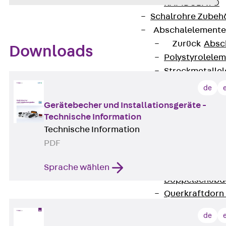
RAPIDOBAT®
Schalrohre Zubeh
Abschalelement
Zurück
Absc
Downloads
Polystyrolele
Streckmetalle
Streckmetalle
de
Abschalelemente
Gerätebecher und Installationsgeräte -
Schalungszubehö
Technische Information
Verbindung
Technische Information
Zurück
Verbind
PDF
Dorne
Zurück
Dorn
Sprache wählen
Doppelschubd
Querkraftdorn
Verbindungslasc
de
Zurück
Verb