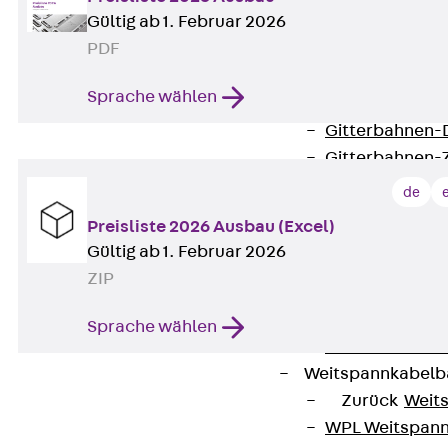
Gültig ab 1. Februar 2026
G Gitterbahn, 
PDF
GI Gitterbahn,
GTD Gitterkabe
Sprache wählen
GTDW Gitterkab
Gitterbahnen-
Gitterbahnen-
Kabelleitern
de
Zurück
Kabel
Preisliste 2026 Ausbau (Excel)
LGG Kabelleiter
Gültig ab 1. Februar 2026
LGGS Kabelleite
ZIP
Kabelleitern-F
Kabelleitern-D
Sprache wählen
Kabelleitern-
Weitspannkabel
Zurück
Weit
WPL Weitspann