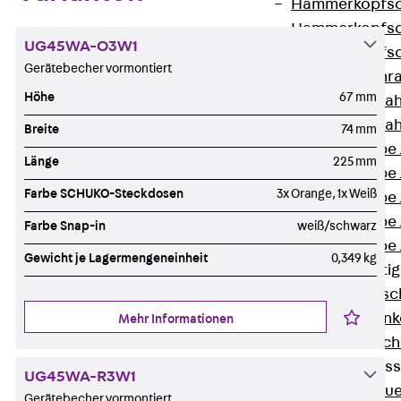
Hammerkopfsc
Hammerkopfsc
UG45WA-O3W1
Hammerkopfsc
Gerätebecher vormontiert
Sollbruchschr
Höhe
67 mm
Doppelkerbzah
Doppelkerbzah
Breite
74 mm
Zahnschraube 
Länge
225 mm
Zahnschraube 
Farbe SCHUKO-Steckdosen
3x Orange, 1x Weiß
Zahnschraube 
Zahnschraube
Farbe Snap-in
weiß/schwarz
Zahnschraube 
Gewicht je Lagermengeneinheit
0,349 kg
Anschlagbefesti
Zurück
Ansc
Liftschachtank
Mehr Informationen
Liftschachtsch
Maueranschlusss
UG45WA-R3W1
Zurück
Maue
Gerätebecher vormontiert