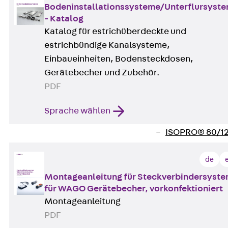
Bodeninstallationssysteme/Unterflursyst
Verbindungsla
- Katalog
Verbindungszube
Katalog für estrichüberdeckte und
Wärmedämmung
estrichbündige Kanalsysteme,
Zurück
Wärmed
Einbaueinheiten, Bodensteckdosen,
Balkondämmele
Gerätebecher und Zubehör.
Zurück
Balk
PDF
ISOPRO® Beto
ISOPRO® 120 B
Sprache wählen
ISOPRO® 80/12
ISOPRO® 80/12
Mauerfußelemen
Zurück
Maue
de
ISOMUR®
Montageanleitung für Steckverbindersyst
Digitale Lösungen
für WAGO Gerätebecher, vorkonfektioniert
Zurück
Digitale Lö
Montageanleitung
Software
PDF