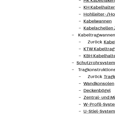
HK Kabelhaken
KH Kabelhalter
Hohlleiter-/H
Kabelwannen
Kabelschellen
Kontakt
Kabeltragwanne
Zurück
Kabe
contact@pohlcon.com
KTW Kabeltra
+49 30 68283-04
KBH Kabelhalt
Schutzrohrsyste
Tragkonstruktio
Zurück
Trag
Wandkonsolen
Deckenbügel
Zentral- und 
Newsletter
W-Profil-Syst
Wir informieren regelmäßig zu
U-Stiel-System