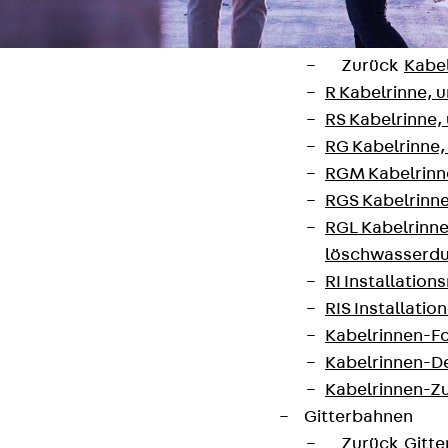
Zurück
Kabeltr
Kabelrinnen
Zurück
Kabe
R Kabelrinne, 
RS Kabelrinne,
RG Kabelrinne,
RGM Kabelrinne
Kontakt
RGS Kabelrinne
RGL Kabelrinne
contact@pohlcon.com
löschwasserdu
+49 30 68283-04
RI Installation
RIS Installatio
Kabelrinnen-Fo
Kabelrinnen-D
Kabelrinnen-Z
Gitterbahnen
Newsletter
Zurück
Gitt