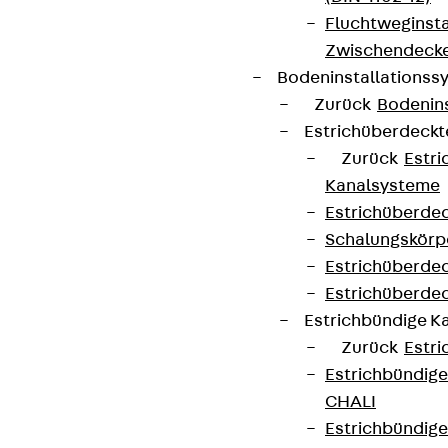
Fluchtweginsta
Zwischendecke
Bodeninstallations
Zurück
Bodenin
Estrichüberdeck
Zurück
Estr
Kanalsysteme
Estrichüberde
Schalungskörp
Estrichüberde
Estrichüberde
Estrichbündige 
Zurück
Estr
Estrichbündig
CHALI
Estrichbündig