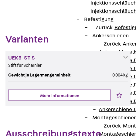
Injektionsschläuc
Zum Abschnitt navigieren
Injektionsschläuc
Befestigung
Zurück
Befestig
Ankerschienen
Varianten
Zurück
Anke
Ankerschiene J
UEK3-ST S
Ankerschiene 
Stift für Scharnier
Ankerschiene J
Gewicht je Lagermengeneinheit
0,004 kg
Ankerschiene J
Ankerschiene J
Ankerschiene J
Mehr Informationen
Ankerschiene J
Ankerschiene J
Montageschiene
Zurück
Mont
Ausschreibungstexte
Montageschie