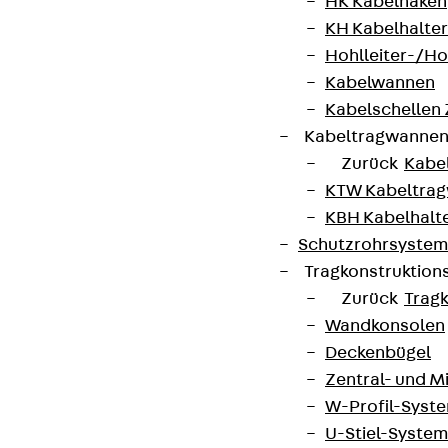
HK Kabelhaken
KH Kabelhalter
Hohlleiter-/H
Kabelwannen
Kabelschellen
Kabeltragwanne
Zurück
Kabe
KTW Kabeltra
KBH Kabelhalt
Schutzrohrsyste
Tragkonstruktio
Zurück
Trag
Wandkonsolen
Deckenbügel
Zentral- und 
W-Profil-Syst
U-Stiel-System