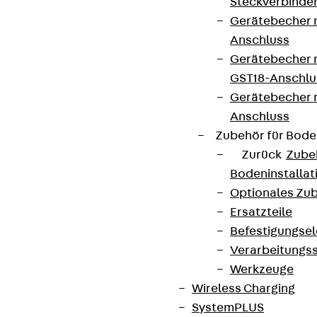
Steckverbinde
Gerätebecher 
Anschluss
Gerätebecher m
GST18-Anschlu
Gerätebecher
Anschluss
Zubehör für Bode
Zurück
Zube
Bodeninstalla
Optionales Zu
Ersatzteile
Befestigungse
Verarbeitungss
Werkzeuge
Wireless Charging
SystemPLUS