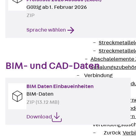
RAPIDOBAT®
Gültig ab 1. Februar 2026
Schalrohre Zubeh
ZIP
Abschalelement
Zurück
Absc
Sprache wählen
Polystyrolele
Streckmetalle
Streckmetalle
Abschalelemente
BIM- und CAD-Daten
Schalungszubehö
Verbindung
Zurück
Verbind
BIM Daten Einbaueinheiten
Dorne
BIM-Daten
Zurück
Dorn
ZIP (13.12 MB)
Doppelschubd
Querkraftdorn
Download
Verbindungslasc
Zurück
Verb