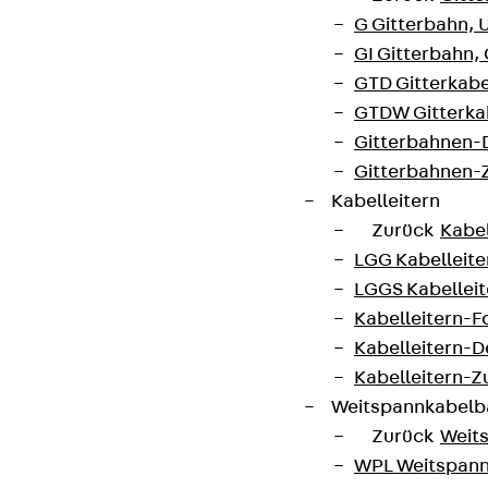
G Gitterbahn, 
Wir informieren regelmäßig zu
GI Gitterbahn,
Produktneuheiten, Referenzen und aktuellen
GTD Gitterkabe
Themen.
GTDW Gitterkab
Gitterbahnen-
Gitterbahnen-
Jetzt anmelden
Kabelleitern
Zurück
Kabel
LGG Kabelleiter
LGGS Kabelleite
Connect
Kabelleitern-F
Kabelleitern-D
Kabelleitern-
Weitspannkabel
Zurück
Weit
WPL Weitspann