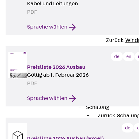
Kabel und Leitungen
Attika-Verblenda
PDF
Zurück
Attik
Attikaverblend
Sprache wählen
Windposts
Zurück
Wind
Windpost JWP
de
en
Schallisolation
Zurück
Schallis
Preisliste 2026 Ausbau
Aufzugsisolierun
Gültig ab 1. Februar 2026
Zurück
Aufzu
PDF
Aufzugsisolier
Sprache wählen
Trittschalldämme
Schalung
Zurück
Schalun
Schalrohre
de
Zurück
Scha
Preisliste 2026 Ausbau (Excel)