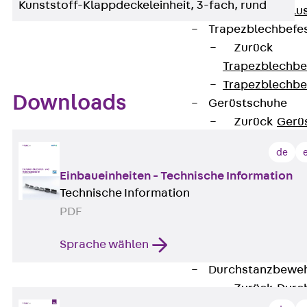
Kunststoff-Klappdeckeleinheit, 3-fach, rund
Maueranschlus
Trapezblechbefe
Zurück
Trapezblechbe
Trapezblechbe
Downloads
Gerüstschuhe
Zurück
Gerü
Gerüstschuhe 
de
Befestigungszube
Einbaueinheiten - Technische Information
Kantenschutzwin
Technische Information
Zurück
Kant
PDF
Kantenschutzw
Bewehrung
Sprache wählen
Zurück
Bewehr
Durchstanzbewe
Zurück
Durc