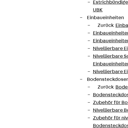
Estrichbündig
UBK
Einbaueinheiten
Zurück
Einba
Einbaueinheite
Einbaueinheite
Nivellierbare 
Nivellierbare 
Einbaueinheite
Nivellierbare E
Bodensteckdose
Zurück
Bode
Bodensteckdo
Zubehör für B
Nivellierbare
Zubehör für niv
Bodensteckdo