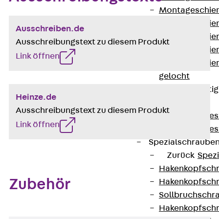
Montageschien
Montageschien
Ausschreiben.de
Montageschien
Ausschreibungstext zu diesem Produkt
Montageschien
Link öffnen
Montageschien
gelocht
Geländerbefesti
Heinze.de
Zurück
Ausschreibungstext zu diesem Produkt
Geländerbefes
Link öffnen
Geländerbefes
Spezialschraube
Zurück
Spez
Hakenkopfschr
Zubehör
Hakenkopfschr
Sollbruchschr
Hakenkopfschr