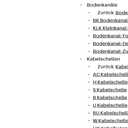
Bodenkanäle
Zurück
Bode
BK Bodenkanal
KLK Kleinkanal 
Bodenkanal-Fo
Bodenkanal-De
Bodenkanal-Z
Kabelschellen
Zurück
Kabe
AC Kabelschel
H Kabelschelle
S Kabelschelle
B Kabelschelle
U Kabelschelle
RU Kabelschel
W Kabelschell