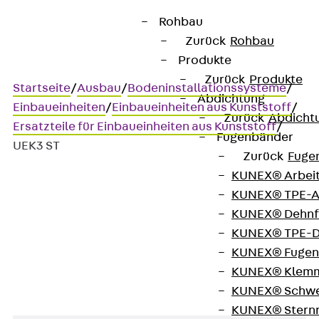
Rohbau
Zurück
Rohbau
Produkte
Zurück
Produkte
Startseite
/
Ausbau
/
Bodeninstallationssysteme
/
Abdichtung
Einbaueinheiten
/
Einbaueinheiten aus Kunststoff
/
Zurück
Abdicht
Ersatzteile für Einbaueinheiten aus Kunststoff
/
Fugenbänder
UEK3 ST
Zurück
Fuge
KUNEX® Arbei
KUNEX® TPE-A
UEK3 ST
KUNEX® Dehnf
KUNEX® TPE-D
Scharnierstift
KUNEX® Fugen
KUNEX® Klem
KUNEX® Schwe
KUNEX® Stern