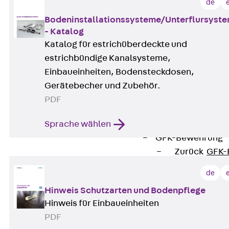
Durchstanzbe
de
Durchstanzbew
Bodeninstallationssysteme/Unterflursyst
Durchstanzbe
- Katalog
Querkraftbeweh
Katalog für estrichüberdeckte und
Zurück
Quer
estrichbündige Kanalsysteme,
Querkraftbewe
Einbaueinheiten, Bodensteckdosen,
Rückbiegeanschl
Gerätebecher und Zubehör.
Zurück
Rück
PDF
FERBOX®
Sprache wählen
Anschlussabdi
GFK-Bewehrung
Zurück
GFK-
FIBERNOX® V
de
Edelstahlbewehr
Hinweis Schutzarten und Bodenpflege
Zurück
Edel
Hinweis für Einbaueinheiten
Nichtrostender
PDF
Mauerwerksbew