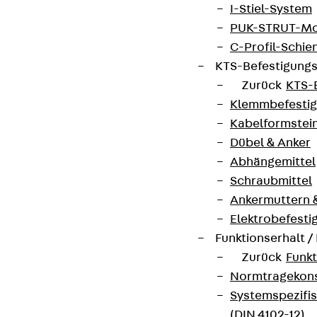
I-Stiel-System
PUK-STRUT-Mo
C-Profil-Schie
KTS-Befestigung
Zurück
KTS-
Klemmbefesti
Kabelformstei
Dübel & Anker
Abhängemittel
Schraubmittel
Ankermuttern 
Elektrobefesti
Funktionserhalt 
Zurück
Funkt
Normtragekonst
Systemspezifis
(DIN 4102-12)