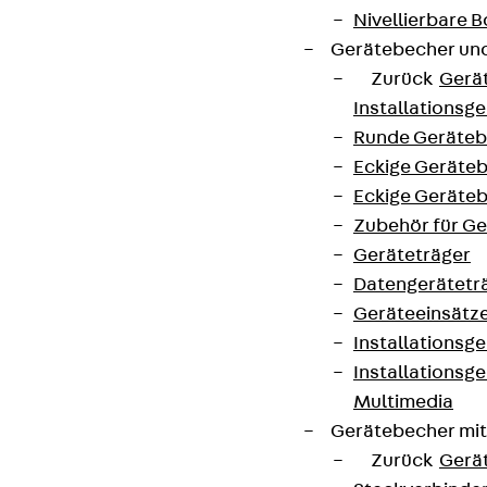
Nivellierbare
Gerätebecher und
Zurück
Gerä
Installationsg
Runde Geräteb
Eckige Geräte
Eckige Geräte
Zubehör für G
Geräteträger
Datengerätetr
Geräteeinsätz
Installationsg
Installationsg
Multimedia
Gerätebecher mi
Zurück
Gerä