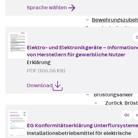
Zurück
Maue
Sprache wählen
GRIPRIP®
Bewehrungszubeh
Fassadenbefestigun
Zurück
Fassade
Fassadenkonsol
Elektro- und Elektronikgeräte – Informatio
Zurück
Fass
von Herstellern für gewerbliche Nutzer
Verblenderkon
Erklärung
Einmörtelkons
PDF (106.06 KB)
Winkelkonsole 
Download
Fassadenbefestig
Brüstungsanker
Zurück
Brüs
Brüstungsanke
de
Maueranschluss
EG Konformitätserklärung Unterflursystem
Zurück
Maue
Installationsbetriebsmittel für elektrische
Maueranschlu