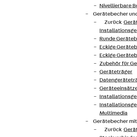
Nivellierbare
Gerätebecher und
Zurück
Gerä
Installationsg
Runde Geräteb
Eckige Geräte
Eckige Geräte
Zubehör für G
Geräteträger
Datengerätetr
Geräteeinsätz
Installationsg
Installationsg
Multimedia
Gerätebecher mi
Zurück
Gerä