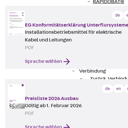
RAPIDOBAT®
Schalrohre Zubeh
de
Abschalelement
Zurück
Absc
EG Konformitätserklärung Unterflursystem
Installationsbetriebsmittel für elektrische
Polystyrolele
Kabel und Leitungen
Streckmetalle
PDF
Streckmetalle
Abschalelemente
Sprache wählen
Schalungszubehö
Verbindung
Zurück
Verbind
Dorne
de
en
Zurück
Dorn
Preisliste 2026 Ausbau
Doppelschubd
Gültig ab 1. Februar 2026
Querkraftdorn
PDF
Verbindungslasc
Zurück
Verb
Sprache wählen