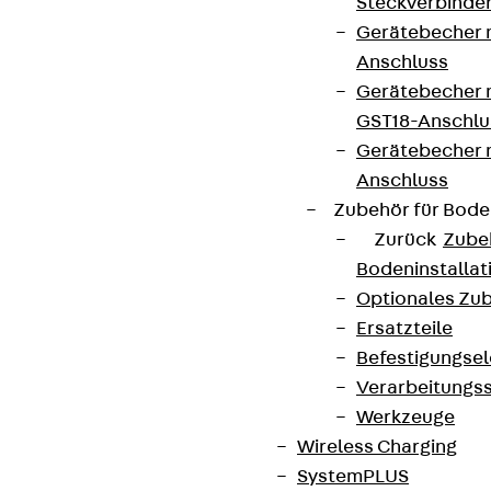
Steckverbinde
Gerätebecher 
Anschluss
Gerätebecher m
GST18-Anschlu
Gerätebecher
Anschluss
Zubehör für Bode
Zurück
Zube
Bodeninstalla
Optionales Zu
Ersatzteile
Befestigungse
Verarbeitungss
Werkzeuge
Wireless Charging
SystemPLUS