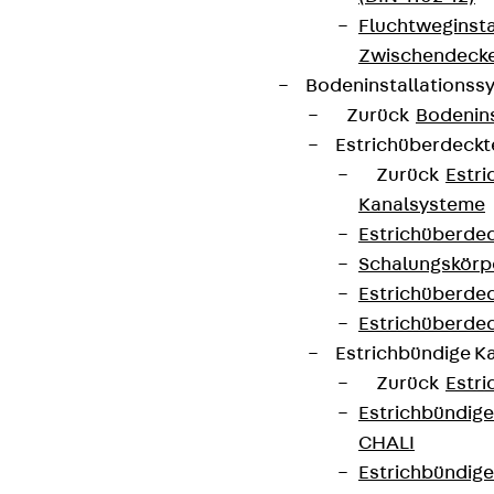
Fluchtweginsta
Zwischendecke
Bodeninstallations
Zurück
Bodenin
Estrichüberdeck
Zurück
Estr
Kanalsysteme
Estrichüberde
Schalungskörp
Estrichüberde
Estrichüberde
Estrichbündige 
Zurück
Estr
Estrichbündig
CHALI
Estrichbündig