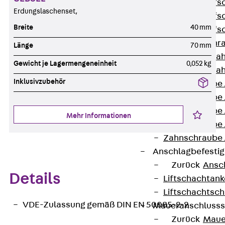
Hammerkopfsc
Erdungslaschenset,
Hammerkopfsc
Breite
40 mm
Hammerkopfsc
Sollbruchschr
Länge
70 mm
Doppelkerbzah
Gewicht je Lagermengeneinheit
0,052 kg
Doppelkerbzah
Inklusivzubehör
Zahnschraube 
Zahnschraube 
Zahnschraube 
Mehr Informationen
Zahnschraube
Zahnschraube 
Anschlagbefesti
Zurück
Ansc
Details
Liftschachtank
Liftschachtsch
VDE-Zulassung gemäß DIN EN 50085-2-2
Maueranschlusss
Zurück
Maue