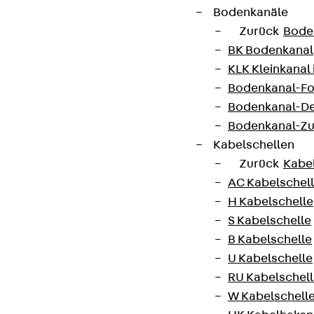
Bodenkanäle
Zurück
Bode
BK Bodenkanal
KLK Kleinkanal 
Bodenkanal-Fo
Bodenkanal-De
Bodenkanal-Z
Kabelschellen
Zurück
Kabe
AC Kabelschel
Partner von Anfang bis Zukunft.
H Kabelschelle
S Kabelschelle
B Kabelschelle
U Kabelschelle
AGB
RU Kabelschel
W Kabelschell
Cookie-Einstellungen