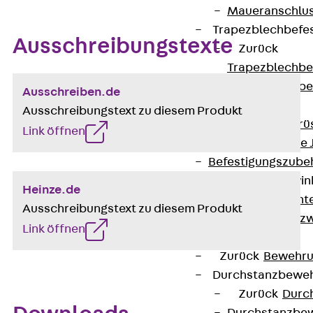
Maueranschlus
Trapezblechbefe
Ausschreibungstexte
Zurück
Trapezblechbe
Trapezblechbe
Ausschreiben.de
Gerüstschuhe
Ausschreibungstext zu diesem Produkt
Zurück
Gerü
Link öffnen
Gerüstschuhe 
Befestigungszube
Kantenschutzwin
Heinze.de
Zurück
Kant
Ausschreibungstext zu diesem Produkt
Kantenschutzw
Link öffnen
Bewehrung
Zurück
Bewehr
Durchstanzbewe
Zurück
Durc