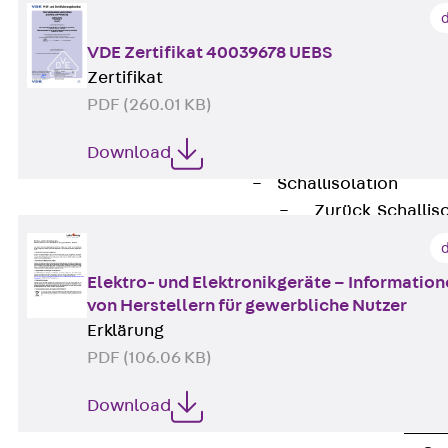
Attika-Verblenda
Zurück
Attik
VDE Zertifikat 40039678 UEBS
Attikaverblend
Zertifikat
Windposts
PDF (260.01 KB)
Zurück
Wind
Download
Windpost JWP
Schallisolation
Zurück
Schallis
Aufzugsisolierun
Zurück
Aufzu
Elektro- und Elektronikgeräte – Informatio
Aufzugsisolier
von Herstellern für gewerbliche Nutzer
Trittschalldämme
Erklärung
Schalung
PDF (106.06 KB)
Zurück
Schalun
Schalrohre
Download
Zurück
Scha