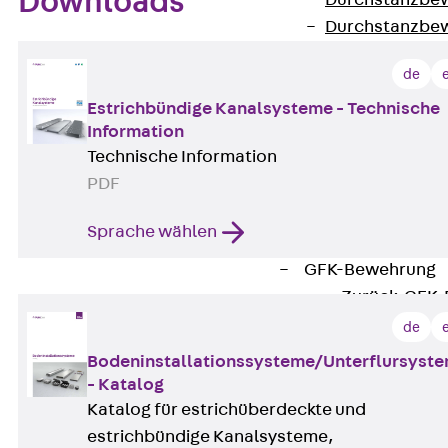
Downloads
Durchstanzbe
Durchstanzbew
Durchstanzbe
de
Querkraftbeweh
Zurück
Quer
Estrichbündige Kanalsysteme - Technische
Information
Querkraftbewe
Technische Information
Rückbiegeanschl
PDF
Zurück
Rück
FERBOX®
Sprache wählen
Anschlussabdi
GFK-Bewehrung
Zurück
GFK-
FIBERNOX® V
de
Edelstahlbewehr
Bodeninstallationssysteme/Unterflursyst
Zurück
Edel
- Katalog
Nichtrostender
Katalog für estrichüberdeckte und
Mauerwerksbew
estrichbündige Kanalsysteme,