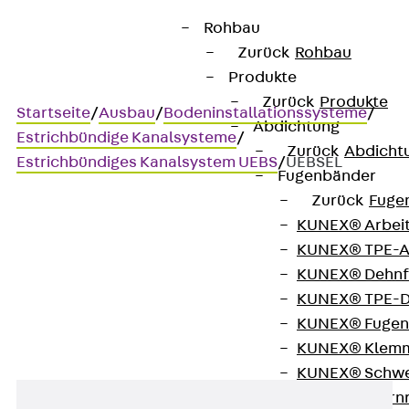
Rohbau
Zurück
Rohbau
Produkte
Zurück
Produkte
Startseite
/
Ausbau
/
Bodeninstallationssysteme
/
Abdichtung
Estrichbündige Kanalsysteme
/
Zurück
Abdicht
Estrichbündiges Kanalsystem UEBS
/
UEBSEL
Fugenbänder
Zurück
Fuge
KUNEX® Arbei
UEBSEL
KUNEX® TPE-A
KUNEX® Dehnf
Erdungslaschenset
KUNEX® TPE-D
KUNEX® Fugen
KUNEX® Klem
KUNEX® Schwe
KUNEX® Stern