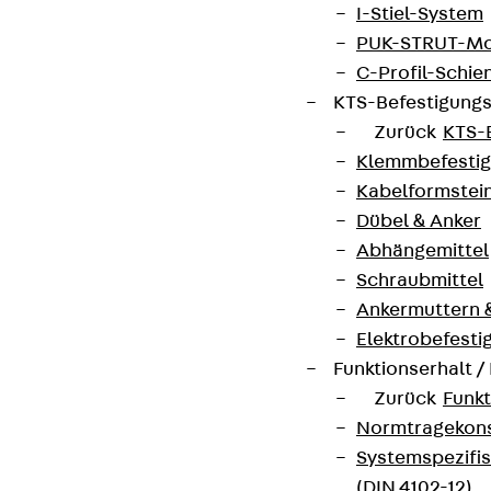
I-Stiel-System
PUK-STRUT-Mo
C-Profil-Schie
KTS-Befestigung
Zurück
KTS-
Klemmbefesti
Kabelformstei
Dübel & Anker
Abhängemittel
Schraubmittel
Ankermuttern 
Elektrobefesti
Funktionserhalt 
Zurück
Funkt
Normtragekonst
Systemspezifis
(DIN 4102-12)