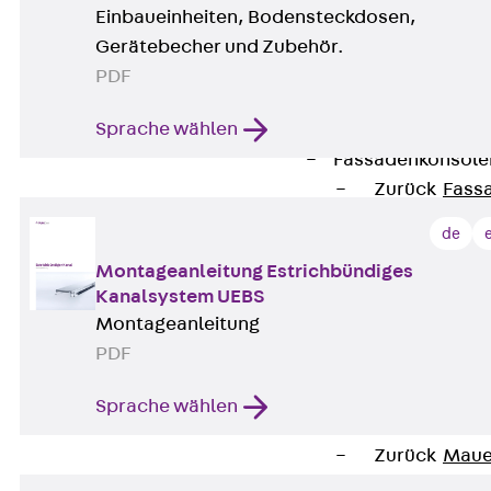
Zurück
Maue
Einbaueinheiten, Bodensteckdosen,
GRIPRIP®
Gerätebecher und Zubehör.
Bewehrungszubeh
PDF
Fassadenbefestigun
Sprache wählen
Zurück
Fassade
Fassadenkonsol
Zurück
Fass
Verblenderkon
de
Einmörtelkons
Montageanleitung Estrichbündiges
Winkelkonsole 
Kanalsystem UEBS
Fassadenbefestig
Montageanleitung
Brüstungsanker
PDF
Zurück
Brüs
Brüstungsanke
Sprache wählen
Maueranschluss
Zurück
Maue
Maueranschlu