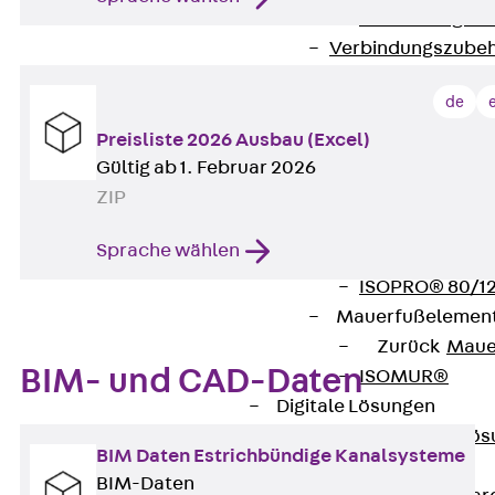
Verbindungsla
Verbindungszube
Wärmedämmung
de
Zurück
Wärmed
Balkondämmele
Preisliste 2026 Ausbau (Excel)
Gültig ab 1. Februar 2026
Zurück
Balk
ZIP
ISOPRO® Beto
ISOPRO® 120 B
Sprache wählen
ISOPRO® 80/12
ISOPRO® 80/12
Mauerfußelemen
Zurück
Maue
BIM- und CAD-Daten
ISOMUR®
Digitale Lösungen
Zurück
Digitale Lö
BIM Daten Estrichbündige Kanalsysteme
Software
BIM-Daten