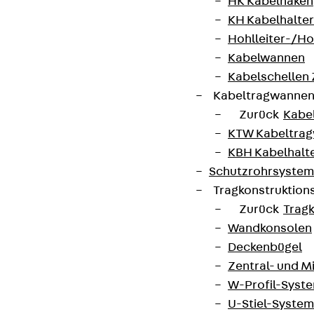
HK Kabelhaken
Hinweisgebersystem
KH Kabelhalter
Datenschutz
Hohlleiter-/H
Kabelwannen
Impressum
Kabelschellen
Kabeltragwanne
Zurück
Kabe
KTW Kabeltra
KBH Kabelhalt
Schutzrohrsyste
Tragkonstruktio
Zurück
Trag
Wandkonsolen
Deckenbügel
Zentral- und 
W-Profil-Syst
U-Stiel-System