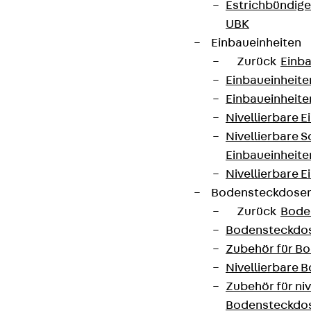
Estrichbündig
UBK
Einbaueinheiten
Zurück
Einba
Einbaueinheite
Einbaueinheite
Nivellierbare 
Nivellierbare 
Einbaueinheite
Nivellierbare E
Bodensteckdose
Zurück
Bode
Bodensteckdo
Zubehör für B
Nivellierbare
Zubehör für niv
Bodensteckdo