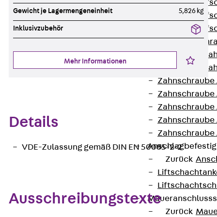
Hammerkopfsc
Gewicht je Lagermengeneinheit
5,826 kg
Hammerkopfsc
Hammerkopfsc
Inklusivzubehör
Sollbruchschr
Doppelkerbzah
Mehr Informationen
Doppelkerbzah
Zahnschraube 
Zahnschraube 
Zahnschraube 
Details
Zahnschraube
Zahnschraube 
Anschlagbefesti
VDE-Zulassung gemäß DIN EN 50085-2-2
Zurück
Ansc
Liftschachtank
Liftschachtsch
Ausschreibungstexte
Maueranschlusss
Zurück
Maue