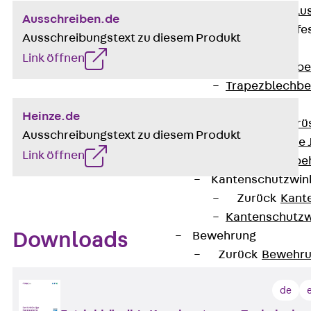
Maueranschlus
Ausschreiben.de
Trapezblechbefe
Ausschreibungstext zu diesem Produkt
Zurück
Link öffnen
Trapezblechbe
Trapezblechbe
Gerüstschuhe
Heinze.de
Zurück
Gerü
Ausschreibungstext zu diesem Produkt
Gerüstschuhe 
Link öffnen
Befestigungszube
Kantenschutzwin
Zurück
Kant
Kantenschutzw
Downloads
Bewehrung
Zurück
Bewehr
Durchstanzbewe
de
Zurück
Durc