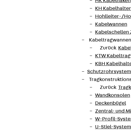
HK Kabelhaken
KH Kabelhalter
Hohlleiter-/H
Kabelwannen
Kabelschellen
Kabeltragwanne
Zurück
Kabe
KTW Kabeltra
KBH Kabelhalt
Schutzrohrsyste
Tragkonstruktio
Zurück
Trag
Wandkonsolen
Deckenbügel
Zentral- und 
W-Profil-Syst
U-Stiel-System