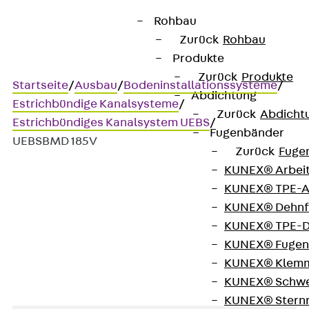
Rohbau
Zurück
Rohbau
Produkte
Zurück
Produkte
Startseite
/
Ausbau
/
Bodeninstallationssysteme
/
Abdichtung
Estrichbündige Kanalsysteme
/
Zurück
Abdicht
Estrichbündiges Kanalsystem UEBS
/
Fugenbänder
UEBSBMD 185V
Zurück
Fuge
KUNEX® Arbei
KUNEX® TPE-A
UEBSBMD 185V
KUNEX® Dehnf
KUNEX® TPE-D
Montagedeckel, blind, eckig
KUNEX® Fugen
KUNEX® Klem
KUNEX® Schwe
KUNEX® Stern