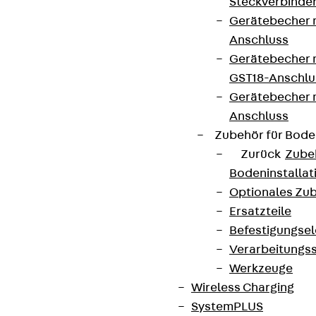
Steckverbinde
Gerätebecher 
Anschluss
Gerätebecher m
GST18-Anschlu
Gerätebecher
Anschluss
Zubehör für Bode
Zurück
Zube
Bodeninstalla
Optionales Zu
Ersatzteile
Befestigungse
Verarbeitungss
Werkzeuge
Wireless Charging
SystemPLUS