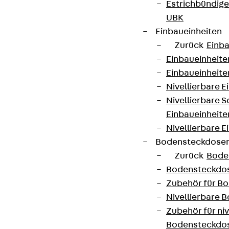
Estrichbündig
UBK
Einbaueinheiten
Zurück
Einba
Einbaueinheite
Einbaueinheite
Nivellierbare 
Nivellierbare 
Einbaueinheite
Nivellierbare E
Bodensteckdose
Zurück
Bode
Bodensteckdo
Zubehör für B
Nivellierbare
Zubehör für niv
Bodensteckdo