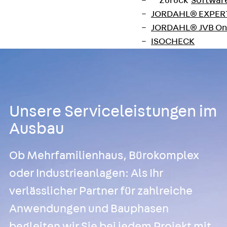
Zurück
Softwar
JORDAHL® EXPERT
JORDAHL® JVB Onl
ISOCHECK
ISODESIGN
FERBOX®-DESIGN 
CAD und BIM
Services
Unsere Serviceleistungen im
Zurück
Services
Beratung, Planung, K
Ausbau
Individuelle Lösungen
Referenzen
Ob Mehrfamilienhaus, Bürokomplex
Ausbau
oder Industrieanlagen: Als Ihr
Zurück
Ausbau
verlässlicher Partner für zahlreiche
Produkte
Zurück
Produkte
Anwendungen und Bauphasen
Kabeltragsysteme
begleiten wir Sie bei jedem Projekt mit