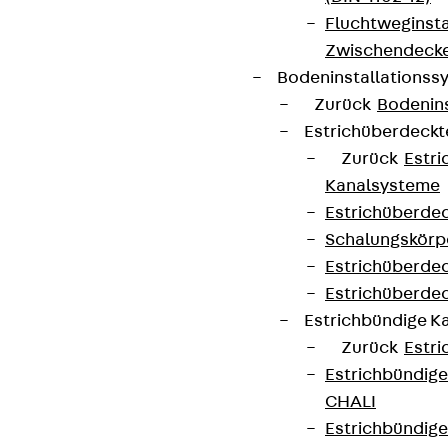
Fluchtweginsta
Zwischendecke
Bodeninstallations
Zurück
Bodenin
Estrichüberdeck
Zurück
Estr
Kanalsysteme
Estrichüberde
Schalungskörp
Estrichüberde
Estrichüberde
Estrichbündige 
Zurück
Estr
Estrichbündig
CHALI
Estrichbündig