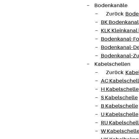
Bodenkanäle
Zurück
Bode
BK Bodenkanal
KLK Kleinkanal 
Bodenkanal-Fo
Bodenkanal-De
Partner von Anfang bis Zukunft.
Bodenkanal-Z
Kabelschellen
Zurück
Kabe
AC Kabelschel
H Kabelschelle
AGB
S Kabelschelle
Cookie-Einstellungen
B Kabelschelle
Hinweisgebersystem
U Kabelschelle
RU Kabelschel
Datenschutz
W Kabelschell
Impressum