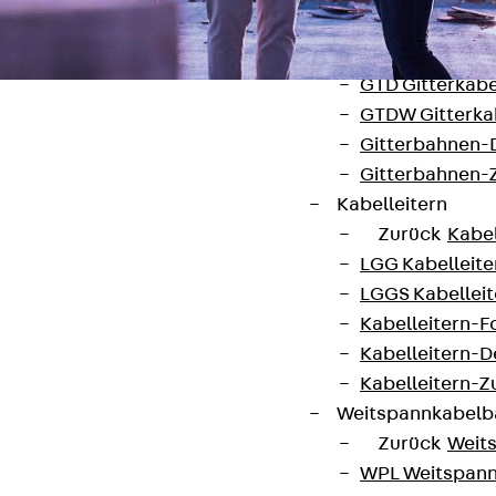
G Gitterbahn, 
GI Gitterbahn,
GTD Gitterkabe
GTDW Gitterkab
Gitterbahnen-
Gitterbahnen-
Kabelleitern
Kontakt
Zurück
Kabel
LGG Kabelleiter
contact@pohlcon.com
LGGS Kabelleite
Kabelleitern-F
+49 30 68283-04
Kabelleitern-D
Kabelleitern-
Weitspannkabel
Zurück
Weit
WPL Weitspann