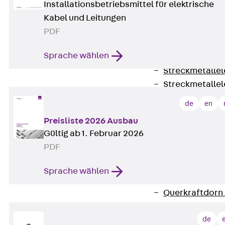
RAPIDOBAT®
Installationsbetriebsmittel für elektrische
Schalrohre Zubeh
Kabel und Leitungen
Abschalelement
PDF
Zurück
Absc
Sprache wählen
Polystyrolele
Streckmetalle
Streckmetalle
Abschalelemente
de
en
Schalungszubehö
Preisliste 2026 Ausbau
Verbindung
Gültig ab 1. Februar 2026
Zurück
Verbind
PDF
Dorne
Zurück
Dorn
Sprache wählen
Doppelschubd
Querkraftdorn
Verbindungslasc
de
Zurück
Verb