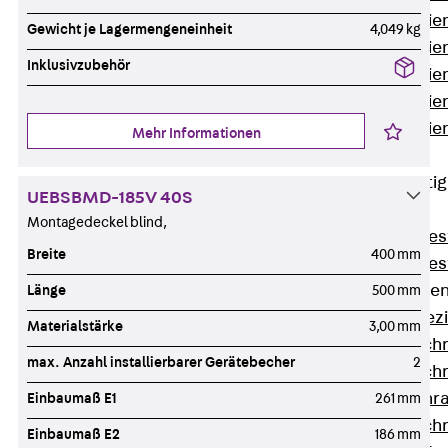
Montageschien
Gewicht je Lagermengeneinheit
4,049 kg
Montageschien
Inklusivzubehör
Montageschien
Montageschien
Montageschien
Mehr Informationen
gelocht
Geländerbefesti
UEBSBMD-185V 40S
Zurück
Montagedeckel blind,
Geländerbefes
Breite
400 mm
Geländerbefes
Spezialschraube
Länge
500 mm
Zurück
Spez
Materialstärke
3,00 mm
Hakenkopfschr
max. Anzahl installierbarer Gerätebecher
2
Hakenkopfschr
Sollbruchschr
Einbaumaß E1
261 mm
Hakenkopfschr
Einbaumaß E2
186 mm