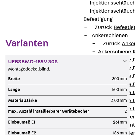
Injektionsschläuc
Injektionsschläuc
Zum Abschnitt navigieren
Befestigung
Zurück
Befestig
Ankerschienen
Varianten
Zurück
Anke
Ankerschiene J
Ankerschiene 
UEBSBMD-185V 30S
Ankerschiene J
Montagedeckel blind,
Ankerschiene J
Breite
300 mm
Ankerschiene J
Länge
500 mm
Ankerschiene J
Ankerschiene J
Materialstärke
3,00 mm
Ankerschiene J
max. Anzahl installierbarer Gerätebecher
2
Montageschiene
Einbaumaß E1
261 mm
Zurück
Mont
Montageschie
Einbaumaß E2
186 mm