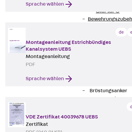
Zurück
Maue
Sprache wählen
GRIPRIP®
Bewehrungszubeh
Fassadenbefestigun
de
Zurück
Fassade
Montageanleitung Estrichbündiges
Fassadenkonsol
Kanalsystem UEBS
Zurück
Fass
Montageanleitung
Verblenderkon
PDF
Einmörtelkons
Winkelkonsole 
Sprache wählen
Fassadenbefestig
Brüstungsanker
Zurück
Brüs
Brüstungsanke
Maueranschluss
VDE Zertifikat 40039678 UEBS
Zurück
Maue
Zertifikat
Maueranschlu