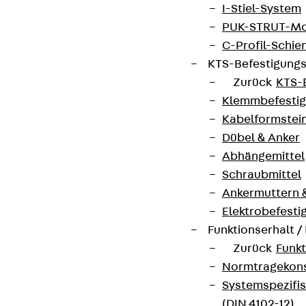
I-Stiel-System
PUK-STRUT-Mo
C-Profil-Schie
KTS-Befestigung
Zurück
KTS-
Klemmbefesti
Kabelformstei
Dübel & Anker
Abhängemittel
Schraubmittel
Ankermuttern 
Elektrobefesti
Funktionserhalt 
Zurück
Funkt
Normtragekonst
Systemspezifis
(DIN 4102-12)