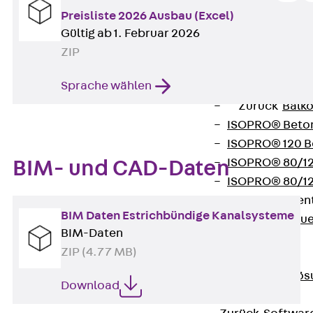
Verbindungsla
Preisliste 2026 Ausbau (Excel)
Verbindungszube
Gültig ab 1. Februar 2026
Wärmedämmung
ZIP
Zurück
Wärmed
Sprache wählen
Balkondämmele
Zurück
Balk
ISOPRO® Beto
ISOPRO® 120 B
ISOPRO® 80/12
BIM- und CAD-Daten
ISOPRO® 80/12
Mauerfußelemen
BIM Daten Estrichbündige Kanalsysteme
Zurück
Maue
BIM-Daten
ISOMUR®
ZIP (4.77 MB)
Digitale Lösungen
Zurück
Digitale Lö
Download
Software