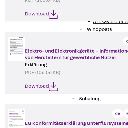
PDF (260.01 KB)
Attika-Verblenda
Download
Zurück
Attik
Attikaverblend
Windposts
Zurück
Wind
Windpost JWP
Elektro- und Elektronikgeräte – Informatio
Schallisolation
von Herstellern für gewerbliche Nutzer
Zurück
Schallis
Erklärung
Aufzugsisolierun
PDF (106.06 KB)
Zurück
Aufzu
Aufzugsisolier
Download
Trittschalldämme
Schalung
Zurück
Schalun
de
Schalrohre
Zurück
Scha
EG Konformitätserklärung Unterflursystem