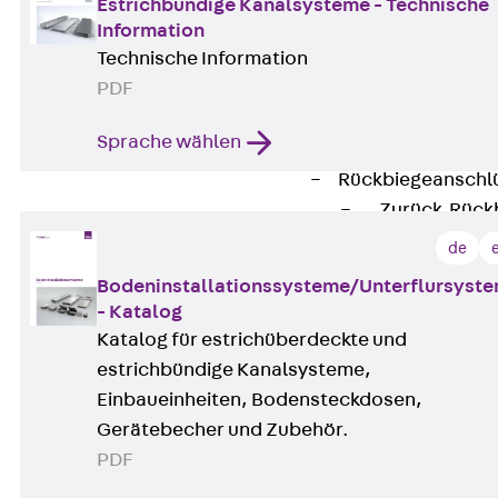
Durchstanzbe
Estrichbündige Kanalsysteme - Technische
Durchstanzbew
Information
Technische Information
Durchstanzbe
PDF
Querkraftbeweh
Zurück
Quer
Sprache wählen
Querkraftbewe
Rückbiegeanschl
Zurück
Rück
FERBOX®
de
Anschlussabdi
Bodeninstallationssysteme/Unterflursyst
GFK-Bewehrung
- Katalog
Zurück
GFK-
Katalog für estrichüberdeckte und
FIBERNOX® V
estrichbündige Kanalsysteme,
Edelstahlbewehr
Einbaueinheiten, Bodensteckdosen,
Zurück
Edel
Gerätebecher und Zubehör.
Nichtrostender
PDF
Mauerwerksbew