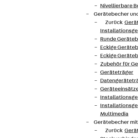
Nivellierbare
Gerätebecher und
Zurück
Gerä
Installationsg
Runde Geräteb
Eckige Geräte
Eckige Geräte
Zubehör für G
Geräteträger
Datengerätetr
Geräteeinsätz
Installationsg
Installationsg
Multimedia
Gerätebecher mi
Zurück
Gerä