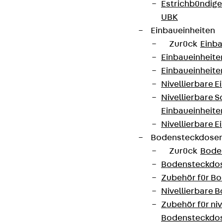
Estrichbündig
UBK
Einbaueinheiten
Zurück
Einba
Einbaueinheite
Einbaueinheite
Nivellierbare 
Nivellierbare 
Einbaueinheite
Nivellierbare E
Bodensteckdose
Zurück
Bode
Bodensteckdo
Zubehör für B
Nivellierbare
Zubehör für niv
Bodensteckdo