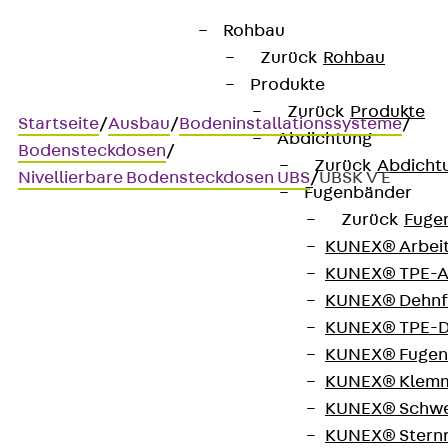
Rohbau
Zurück
Rohbau
Produkte
Zurück
Produkte
Startseite
/
Ausbau
/
Bodeninstallationssysteme
/
Abdichtung
Bodensteckdosen
/
Zurück
Abdicht
Nivellierbare Bodensteckdosen UBS
/
UBSK V E
Fugenbänder
Zurück
Fuge
KUNEX® Arbei
UBSK V E
KUNEX® TPE-A
KUNEX® Dehnf
Reinigungssteckdose, 1-
KUNEX® TPE-D
KUNEX® Fugen
fach, eckig, nivellierbar
KUNEX® Klem
KUNEX® Schwe
KUNEX® Stern