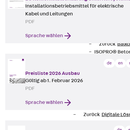
Verbindungsla
Installationsbetriebsmittel für elektrische
Verbindungszube
Kabel und Leitungen
Wärmedämmung
PDF
Zurück
Wärmed
Sprache wählen
Balkondämmele
Zurück
Balk
ISOPRO® Beto
ISOPRO® 120 B
de
en
ISOPRO® 80/12
Preisliste 2026 Ausbau
ISOPRO® 80/12
Gültig ab 1. Februar 2026
Mauerfußelemen
PDF
Zurück
Maue
ISOMUR®
Sprache wählen
Digitale Lösungen
Zurück
Digitale Lö
Software
de