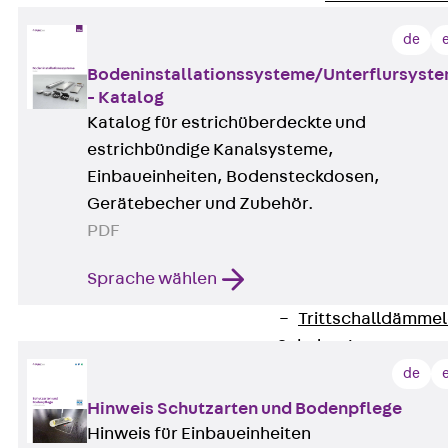
Attika-Verblenda
de
Zurück
Attik
Bodeninstallationssysteme/Unterflursyst
Attikaverblend
- Katalog
Windposts
Katalog für estrichüberdeckte und
Zurück
Wind
estrichbündige Kanalsysteme,
Windpost JWP
Einbaueinheiten, Bodensteckdosen,
Schallisolation
Gerätebecher und Zubehör.
Zurück
Schallis
PDF
Aufzugsisolierun
Zurück
Aufzu
Sprache wählen
Aufzugsisolier
Trittschalldämme
Schalung
Zurück
Schalun
de
Schalrohre
Hinweis Schutzarten und Bodenpflege
Zurück
Scha
Hinweis für Einbaueinheiten