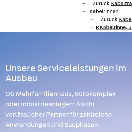
Zurück
Kabeltr
Kabelrinnen
Zurück
Kabe
R Kabelrinne, 
RS Kabelrinne,
RG Kabelrinne,
RGM Kabelrinne
RGS Kabelrinne
Unsere Serviceleistungen im
RGL Kabelrinne
löschwasserdu
Ausbau
RI Installation
RIS Installatio
Ob Mehrfamilienhaus, Bürokomplex
Kabelrinnen-Fo
oder Industrieanlagen: Als Ihr
Kabelrinnen-D
verlässlicher Partner für zahlreiche
Kabelrinnen-Z
Gitterbahnen
Anwendungen und Bauphasen
Zurück
Gitt