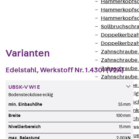
Hammerkopfsc
Hammerkopfsc
Hammerkopfsc
Zum Abschnitt navigieren
Sollbruchschr
Doppelkerbzah
Doppelkerbzah
Varianten
Zahnschraube 
Zahnschraube 
Zahnschraube 
Edelstahl, Werkstoff Nr. 1.4301 (V2A)
Zahnschraube
Zahnschraube 
UBSK-V W1 E
Anschlagbefesti
Bodensteckdose eckig
Zurück
Ansc
min. Einbauhöhe
55 mm
Liftschachtank
Breite
100 mm
Liftschachtsch
Maueranschlusss
Nivellierbereich
15 mm
Zurück
Maue
max. Belastung
2,00 kN