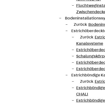
Fluchtweginsta
Zwischendecke
Bodeninstallations
Zurück
Bodenin
Estrichüberdeck
Zurück
Estr
Kanalsysteme
Estrichüberde
Schalungskörp
Estrichüberde
Estrichüberde
Estrichbündige 
Zurück
Estr
Estrichbündig
CHALI
Estrichbündig