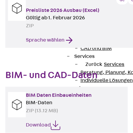
Zurück
Softwar
JORDAHL® EXPERT
Preisliste 2026 Ausbau (Excel)
JORDAHL® JVB Onl
Gültig ab 1. Februar 2026
ISOCHECK
ZIP
ISODESIGN
Sprache wählen
FERBOX®-DESIGN 
CAD und BIM
Services
Zurück
Services
Beratung, Planung, K
BIM- und CAD-Daten
Individuelle Lösungen
Referenzen
BIM Daten Einbaueinheiten
Ausbau
BIM-Daten
Zurück
Ausbau
ZIP (13.12 MB)
Produkte
Zurück
Produkte
Download
Kabeltragsysteme