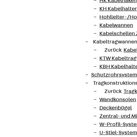
HK Kabelhaken
KH Kabelhalter
Hohlleiter-/H
Kabelwannen
Kabelschellen
Kabeltragwanne
Zurück
Kabe
Partner von Anfang bis Zukunft.
KTW Kabeltra
KBH Kabelhalt
Schutzrohrsyste
Tragkonstruktio
Zurück
Trag
AGB
Wandkonsolen
Cookie-Einstellungen
Deckenbügel
Hinweisgebersystem
Zentral- und 
W-Profil-Syst
Datenschutz
U-Stiel-System
Impressum