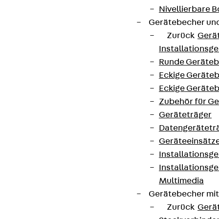
Nivellierbare
Gerätebecher und
Zurück
Gerä
Installationsg
Runde Geräteb
Eckige Geräte
Eckige Geräte
Zubehör für G
Geräteträger
Datengerätetr
Geräteeinsätz
Installationsg
Installationsg
Multimedia
Gerätebecher mi
Zurück
Gerä