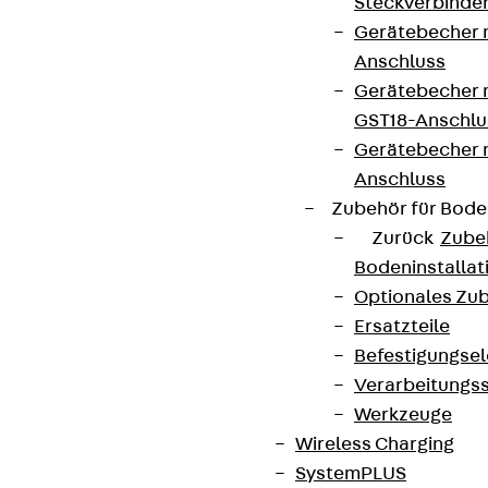
Steckverbinde
Gerätebecher 
Anschluss
Gerätebecher m
GST18-Anschlu
Gerätebecher
Anschluss
Zubehör für Bode
Zurück
Zube
Bodeninstalla
Optionales Zu
Ersatzteile
Befestigungse
Verarbeitungss
Werkzeuge
Wireless Charging
SystemPLUS