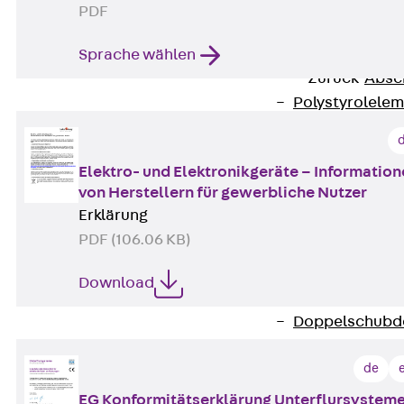
RAPIDOBAT®
PDF
Schalrohre Zubeh
Abschalelement
Sprache wählen
Zurück
Absc
Polystyrolele
Streckmetalle
Streckmetalle
Elektro- und Elektronikgeräte – Informatio
Abschalelemente
von Herstellern für gewerbliche Nutzer
Schalungszubehö
Erklärung
Verbindung
PDF (106.06 KB)
Zurück
Verbind
Dorne
Download
Zurück
Dorn
Doppelschubd
Querkraftdorn
de
Verbindungslasc
Zurück
Verb
EG Konformitätserklärung Unterflursystem