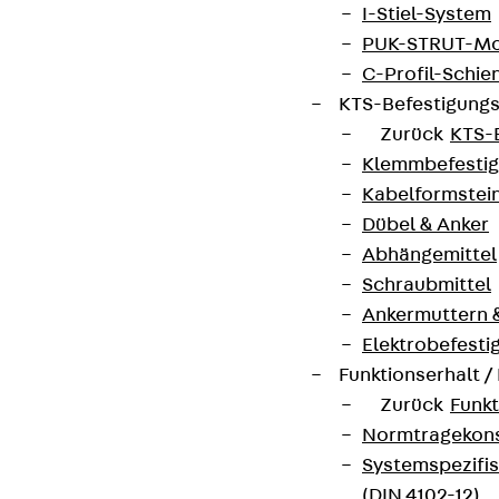
I-Stiel-System
PUK-STRUT-Mo
C-Profil-Schie
KTS-Befestigung
Zurück
KTS-
Klemmbefesti
Kabelformstei
Dübel & Anker
Abhängemittel
Schraubmittel
Ankermuttern 
Elektrobefesti
Funktionserhalt 
Zurück
Funkt
Normtragekonst
Systemspezifis
(DIN 4102-12)