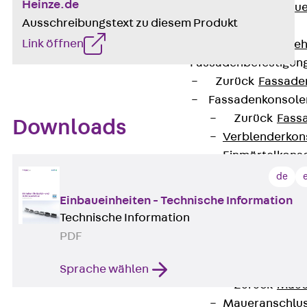
Heinze.de
Zurück
Maue
Ausschreibungstext zu diesem Produkt
GRIPRIP®
Link öffnen
Bewehrungszubeh
Fassadenbefestigun
Zurück
Fassade
Fassadenkonsol
Zurück
Fass
Downloads
Verblenderkon
Einmörtelkons
Winkelkonsole 
de
Fassadenbefestig
Einbaueinheiten - Technische Information
Brüstungsanker
Technische Information
Zurück
Brüs
PDF
Brüstungsanke
Maueranschluss
Sprache wählen
Zurück
Maue
Maueranschlu