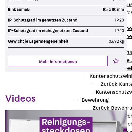
Maueranschlus
Einbaumaß
105 x 110 mm
Trapezblechbefe
Zurück
IP-Schutzgrad im genutzten Zustand
IP 20
Trapezblechbe
IP-Schutzgrad im nicht genutzten Zustand
IP 40
Trapezblechbe
Gewicht je Lagermengeneinheit
0,692 kg
Gerüstschuhe
Zurück
Gerü
Gerüstschuhe 
Mehr Informationen
Befestigungszube
Kantenschutzwin
Zurück
Kant
Kantenschutzw
Videos
Bewehrung
Zurück
Bewehr
Durchstanzbewe
Zurück
Durc