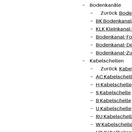
Bodenkanäle
Newsletter
Zurück
Bode
BK Bodenkanal
Wir informieren regelmäßig zu
KLK Kleinkanal 
Produktneuheiten, Referenzen und aktuellen
Bodenkanal-Fo
Themen.
Bodenkanal-De
Bodenkanal-Z
Jetzt anmelden
Kabelschellen
Zurück
Kabe
AC Kabelschel
H Kabelschelle
Connect
S Kabelschelle
B Kabelschelle
U Kabelschelle
RU Kabelschel
W Kabelschell