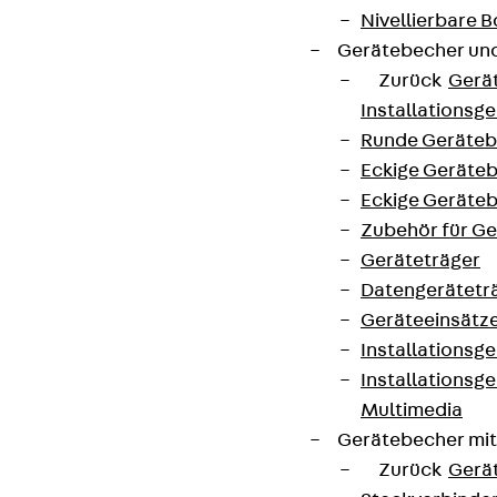
Nivellierbare
Gerätebecher und
Zurück
Gerä
Installationsg
Runde Geräteb
Eckige Geräte
Eckige Geräte
Zubehör für G
Geräteträger
Datengerätetr
Geräteeinsätz
Installationsg
Installationsg
Multimedia
Gerätebecher mi
Zurück
Gerä