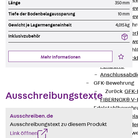
Durchstanzbe
Länge
350 mm
Durchstanzbew
Tiefe der Bodenbelagaussparung
10 mm
Durchstanzbe
Querkraftbeweh
Gewicht je Lagermengeneinheit
4,015 kg
Zurück
Quer
Inklusivzubehör
Querkraftbewe
Rückbiegeanschl
Mehr Informationen
Zurück
Rück
FERBOX®
Anschlussabdi
GFK-Bewehrung
Zurück
GFK-
Ausschreibungstexte
FIBERNOX® V
Edelstahlbewehr
Ausschreiben.de
Zurück
Edel
Ausschreibungstext zu diesem Produkt
Nichtrostender
Mauerwerksbew
Link öffnen