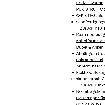
I-Stiel-System
Hinweisgebersystem
PUK-STRUT-Mo
C-Profil-Schie
Datenschutz
KTS-Befestigung
Impressum
Zurück
KTS-
Klemmbefesti
Kabelformstei
Dübel & Anker
Abhängemittel
Schraubmittel
Ankermuttern 
Elektrobefesti
Funktionserhalt 
Zurück
Funkt
Normtragekonst
Systemspezifis
(DIN 4102-12)