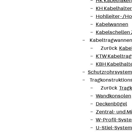
HK Kabelhaken
KH Kabelhalter
Hohlleiter-/H
Kabelwannen
Kabelschellen
Kabeltragwanne
Zurück
Kabe
KTW Kabeltra
KBH Kabelhalt
Schutzrohrsyste
Tragkonstruktio
Partner von Anfang bis Zukunft.
Zurück
Trag
Wandkonsolen
Deckenbügel
Zentral- und 
W-Profil-Syst
AGB
U-Stiel-System
Cookie-Einstellungen