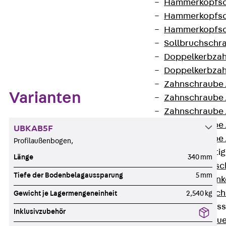
Hammerkopfsc
Hammerkopfsc
Hammerkopfsc
Sollbruchschr
Zum Abschnitt navigieren
Doppelkerbzah
Doppelkerbzah
Zahnschraube 
Varianten
Zahnschraube 
Zahnschraube 
Zahnschraube
UBKAB5F
Zahnschraube 
Profilaußenbogen,
Anschlagbefesti
Länge
340 mm
Zurück
Ansc
Tiefe der Bodenbelagaussparung
5 mm
Liftschachtank
Liftschachtsch
Gewicht je Lagermengeneinheit
2,540 kg
Maueranschlusss
Inklusivzubehör
Zurück
Maue