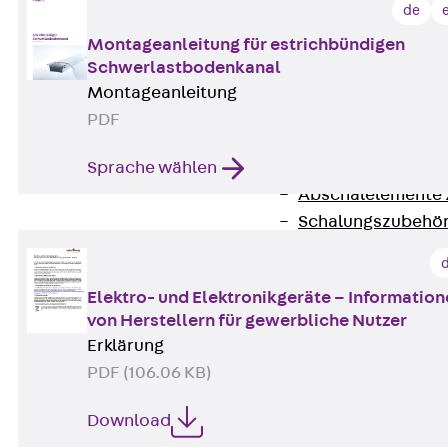
RAPIDOBAT®
de
Schalrohre Zubeh
Montageanleitung für estrichbündigen
Abschalelement
Schwerlastbodenkanal
Zurück
Absc
Montageanleitung
Polystyrolele
PDF
Streckmetalle
Streckmetalle
Sprache wählen
Abschalelemente
Schalungszubehö
Verbindung
Zurück
Verbind
Elektro- und Elektronikgeräte – Informatio
Dorne
von Herstellern für gewerbliche Nutzer
Zurück
Dorn
Erklärung
Doppelschubd
PDF (106.06 KB)
Querkraftdorn
Verbindungslasc
Download
Zurück
Verb