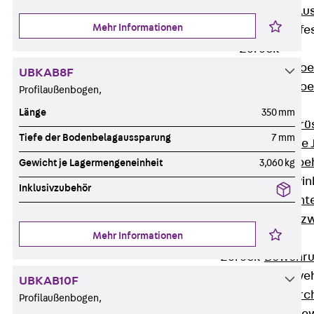
Maueranschlus
Mehr Informationen
Trapezblechbefe
Zurück
Trapezblechbe
UBKAB8F
Trapezblechbe
Profilaußenbogen,
Gerüstschuhe
Länge
350 mm
Zurück
Gerü
Tiefe der Bodenbelagaussparung
7 mm
Gerüstschuhe 
Befestigungszube
Gewicht je Lagermengeneinheit
3,060 kg
Kantenschutzwin
Inklusivzubehör
Zurück
Kant
Kantenschutzw
Mehr Informationen
Bewehrung
Zurück
Bewehr
Durchstanzbewe
UBKAB10F
Zurück
Durc
Profilaußenbogen,