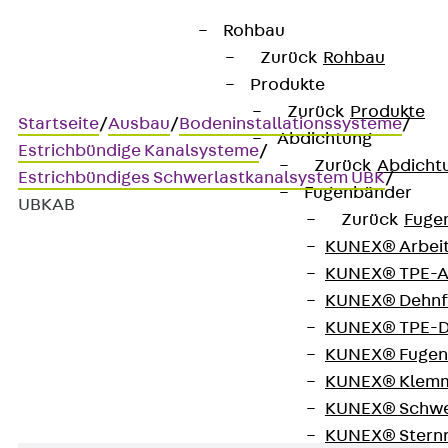
Rohbau
Zurück
Rohbau
Produkte
Zurück
Produkte
Startseite
/
Ausbau
/
Bodeninstallationssysteme
/
Abdichtung
Estrichbündige Kanalsysteme
/
Zurück
Abdicht
Estrichbündiges Schwerlastkanalsystem UBK
/
Fugenbänder
UBKAB
Zurück
Fuge
KUNEX® Arbei
KUNEX® TPE-A
UBKAB
KUNEX® Dehnf
KUNEX® TPE-D
Profilaußenbogen
KUNEX® Fugen
KUNEX® Klem
KUNEX® Schwe
KUNEX® Stern