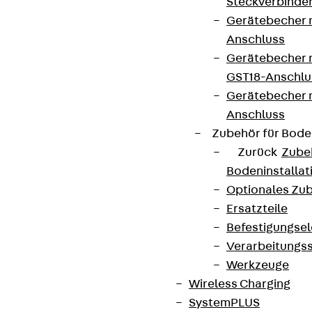
Steckverbinde
Gerätebecher 
Anschluss
Gerätebecher m
GST18-Anschlu
Gerätebecher
Anschluss
Zubehör für Bode
Zurück
Zube
Bodeninstalla
Optionales Zu
Ersatzteile
Befestigungse
Verarbeitungss
Werkzeuge
Wireless Charging
SystemPLUS