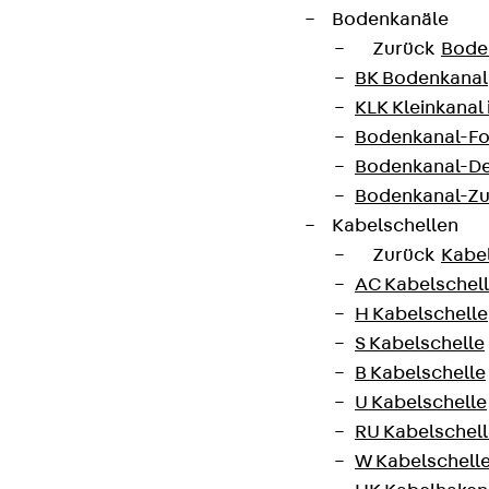
Bodenkanäle
Zurück
Bode
BK Bodenkanal
KLK Kleinkanal 
Bodenkanal-Fo
Newsletter
Bodenkanal-De
Bodenkanal-Z
Wir informieren regelmäßig zu
Kabelschellen
Produktneuheiten, Referenzen und aktuellen
Zurück
Kabe
Themen.
AC Kabelschel
H Kabelschelle
Jetzt anmelden
S Kabelschelle
B Kabelschelle
U Kabelschelle
RU Kabelschel
Connect
W Kabelschell