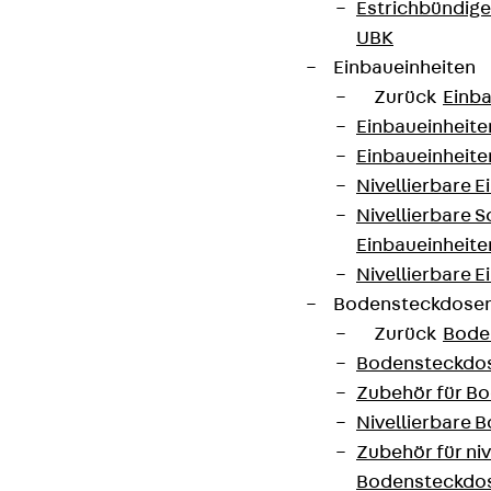
Estrichbündig
UBK
Einbaueinheiten
Zurück
Einba
Einbaueinheite
Einbaueinheite
Nivellierbare 
Nivellierbare 
Einbaueinheite
Nivellierbare E
Bodensteckdose
Zurück
Bode
Bodensteckdo
Zubehör für B
Nivellierbare
Zubehör für niv
Bodensteckdo