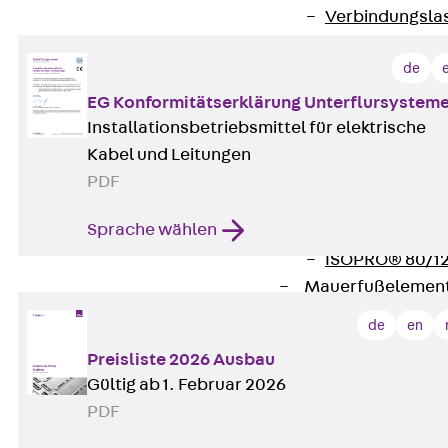
Verbindungsla
Verbindungszube
de
Wärmedämmung
Zurück
Wärmed
EG Konformitätserklärung Unterflursystem
Balkondämmele
Installationsbetriebsmittel für elektrische
Zurück
Balk
Kabel und Leitungen
ISOPRO® Beto
PDF
ISOPRO® 120 B
Sprache wählen
ISOPRO® 80/12
ISOPRO® 80/12
Mauerfußelemen
Zurück
Maue
de
en
ISOMUR®
Preisliste 2026 Ausbau
Digitale Lösungen
Gültig ab 1. Februar 2026
Zurück
Digitale Lö
PDF
Software