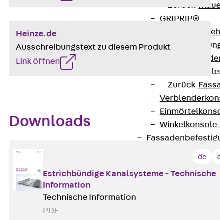
Zurück
Maue
GRIPRIP®
Bewehrungszubeh
Heinze.de
Fassadenbefestigun
Ausschreibungstext zu diesem Produkt
Zurück
Fassade
Link öffnen
Fassadenkonsol
Zurück
Fass
Verblenderkon
Einmörtelkons
Downloads
Winkelkonsole 
Fassadenbefestig
Brüstungsanker
de
Zurück
Brüs
Estrichbündige Kanalsysteme - Technische
Brüstungsanke
Information
Maueranschluss
Technische Information
Zurück
Maue
PDF
Maueranschlu