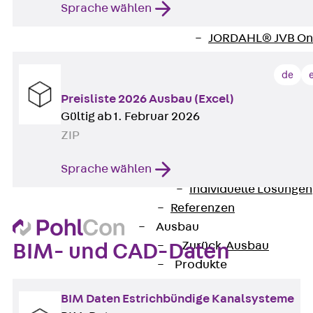
Zurück
Softwar
Sprache wählen
JORDAHL® EXPERT
JORDAHL® JVB Onl
ISOCHECK
de
ISODESIGN
FERBOX®-DESIGN 
Preisliste 2026 Ausbau (Excel)
CAD und BIM
Gültig ab 1. Februar 2026
Services
ZIP
Zurück
Services
Sprache wählen
Beratung, Planung, K
Individuelle Lösungen
Referenzen
Ausbau
Zurück
Ausbau
BIM- und CAD-Daten
Produkte
Zurück
Produkte
BIM Daten Estrichbündige Kanalsysteme
Kabeltragsysteme