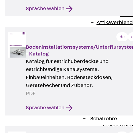
Attika-Verblenda
Sprache wählen
Zurück
Attik
Attikaverblend
Windposts
de
Zurück
Wind
Windpost JWP
Bodeninstallationssysteme/Unterflursyst
- Katalog
Schallisolation
Katalog für estrichüberdeckte und
Zurück
Schallis
estrichbündige Kanalsysteme,
Aufzugsisolierun
Einbaueinheiten, Bodensteckdosen,
Zurück
Aufzu
Gerätebecher und Zubehör.
Aufzugsisolier
PDF
Trittschalldämme
Schalung
Sprache wählen
Zurück
Schalun
Schalrohre
Zurück
Scha