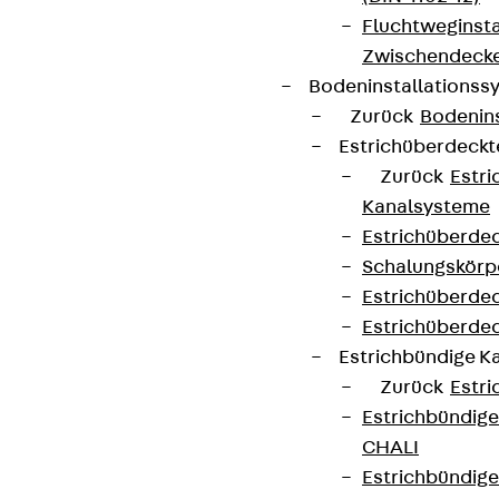
Fluchtweginsta
Zwischendecke
Bodeninstallations
Zurück
Bodenin
Estrichüberdeck
Zurück
Estr
Kanalsysteme
Estrichüberde
Schalungskörp
Estrichüberde
Estrichüberde
Estrichbündige 
Zurück
Estr
Estrichbündig
CHALI
Estrichbündig