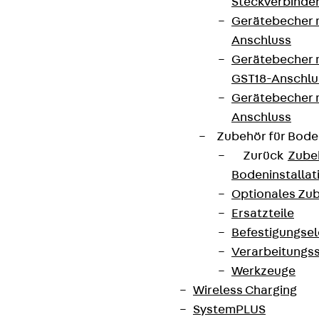
Steckverbinde
Gerätebecher 
Anschluss
Gerätebecher m
GST18-Anschlu
Gerätebecher
Anschluss
Zubehör für Bode
Zurück
Zube
Bodeninstalla
Optionales Zu
Ersatzteile
Befestigungse
Verarbeitungss
Werkzeuge
Wireless Charging
SystemPLUS