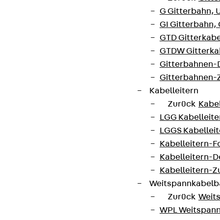
G Gitterbahn, 
Cookie-Einstellungen
GI Gitterbahn,
Hinweisgebersystem
GTD Gitterkabe
Datenschutz
GTDW Gitterkab
Gitterbahnen-
Impressum
Gitterbahnen-
Kabelleitern
Zurück
Kabel
LGG Kabelleiter
LGGS Kabelleite
Kabelleitern-F
Kabelleitern-D
Kabelleitern-
Weitspannkabel
Zurück
Weit
WPL Weitspann