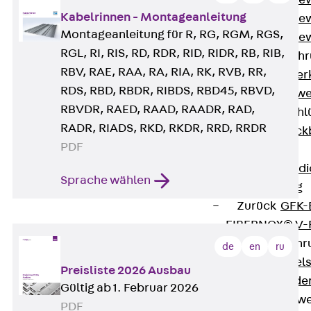
Durchstanzbe
Kabelrinnen - Montageanleitung
Durchstanzbew
Montageanleitung für R, RG, RGM, RGS,
Durchstanzbe
RGL, RI, RIS, RD, RDR, RID, RIDR, RB, RIB,
Querkraftbeweh
RBV, RAE, RAA, RA, RIA, RK, RVB, RR,
Zurück
Quer
RDS, RBD, RBDR, RIBDS, RBD45, RBVD,
Querkraftbewe
RBVDR, RAED, RAAD, RAADR, RAD,
Rückbiegeanschl
RADR, RIADS, RKD, RKDR, RRD, RRDR
Zurück
Rück
PDF
FERBOX®
Anschlussabdi
Sprache wählen
GFK-Bewehrung
Zurück
GFK-
FIBERNOX® V
Edelstahlbewehr
de
en
ru
Zurück
Edel
Preisliste 2026 Ausbau
Nichtrostender
Gültig ab 1. Februar 2026
Mauerwerksbew
PDF