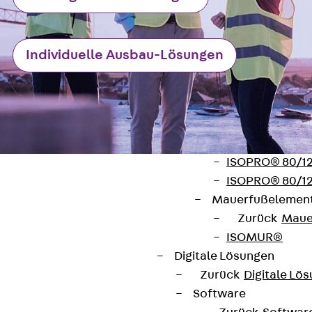
Verbindungsla
Verbindungszube
Wärmedämmung
Individuelle Ausbau-Lösungen
Zurück
Wärmed
Balkondämmele
Zurück
Balk
ISOPRO® Beto
ISOPRO® 120 B
ISOPRO® 80/12
ISOPRO® 80/12
Mauerfußelemen
Zurück
Maue
ISOMUR®
Kontakt
Digitale Lösungen
Zurück
Digitale Lö
contact@pohlcon.com
Software