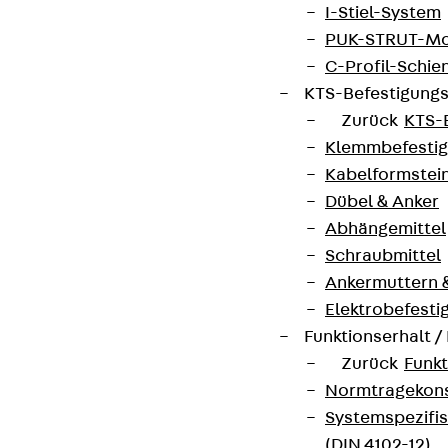
I-Stiel-System
PUK-STRUT-Mo
C-Profil-Schie
KTS-Befestigung
Zurück
KTS-
Klemmbefesti
Kabelformstei
Dübel & Anker
Abhängemittel
Schraubmittel
Ankermuttern 
Elektrobefesti
Funktionserhalt 
Zurück
Funkt
Normtragekonst
Systemspezifis
(DIN 4102-12)