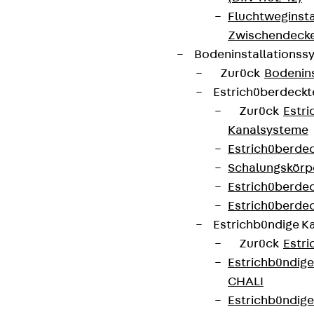
Fluchtweginsta
Zwischendecke
Bodeninstallations
Zurück
Bodenin
Estrichüberdeck
Zurück
Estr
Kanalsysteme
Estrichüberde
Schalungskörp
Estrichüberde
Estrichüberde
Estrichbündige 
Zurück
Estr
Estrichbündig
CHALI
Estrichbündig