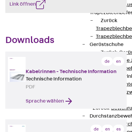
Link öffnen
Maueranschlus
Trapezblechbefe
Zurück
Trapezblechbe
Trapezblechbe
Downloads
Gerüstschuhe
Zurück
Gerü
Gerüstschuhe 
de
en
Befestigungszube
Kabelrinnen - Technische Information
Kantenschutzwin
Technische Information
Zurück
Kant
PDF
Kantenschutzw
Bewehrung
Sprache wählen
Zurück
Bewehr
Durchstanzbewe
Zurück
Durc
de
en
es