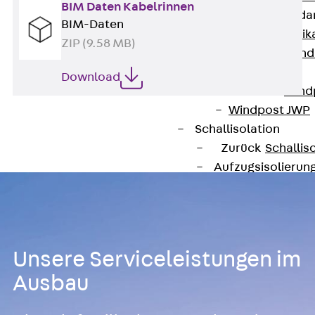
BIM Daten Kabelrinnen
Attika-Verblenda
BIM-Daten
Zurück
Attik
ZIP (9.58 MB)
Attikaverblend
Windposts
Download
Zurück
Wind
Windpost JWP
Schallisolation
Zurück
Schallis
Aufzugsisolierun
Zurück
Aufzu
Aufzugsisolier
Trittschalldämme
Schalung
Unsere Serviceleistungen im
Zurück
Schalun
Ausbau
Schalrohre
Zurück
Scha