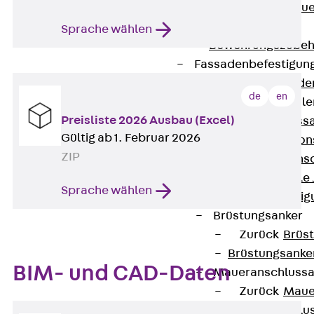
Zurück
Maue
GRIPRIP®
Sprache wählen
Bewehrungszubeh
Fassadenbefestigun
Zurück
Fassade
de
en
Fassadenkonsol
Preisliste 2026 Ausbau (Excel)
Zurück
Fass
Gültig ab 1. Februar 2026
Verblenderkon
ZIP
Einmörtelkons
Winkelkonsole 
Sprache wählen
Fassadenbefestig
Brüstungsanker
Zurück
Brüs
Brüstungsanke
BIM- und CAD-Daten
Maueranschluss
Zurück
Maue
Maueranschlu