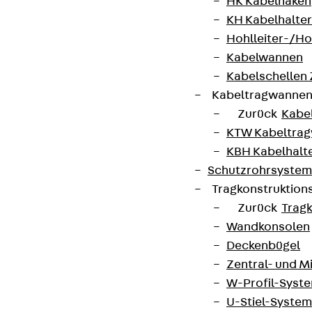
HK Kabelhaken
KH Kabelhalter
Hohlleiter-/H
Kabelwannen
Kabelschellen
Kabeltragwanne
Zurück
Kabe
KTW Kabeltra
KBH Kabelhalt
Schutzrohrsyste
Tragkonstruktio
Zurück
Trag
Wandkonsolen
Deckenbügel
Zentral- und 
W-Profil-Syst
U-Stiel-System