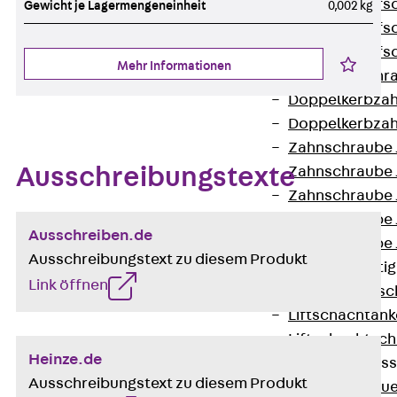
Hammerkopfsc
Gewicht je Lagermengeneinheit
0,002 kg
Hammerkopfsc
Hammerkopfsc
Mehr Informationen
Sollbruchschr
Doppelkerbzah
Doppelkerbzah
Zahnschraube 
Ausschreibungstexte
Zahnschraube 
Zahnschraube 
Zahnschraube
Ausschreiben.de
Zahnschraube 
Ausschreibungstext zu diesem Produkt
Anschlagbefesti
Link öffnen
Zurück
Ansc
Liftschachtank
Liftschachtsch
Heinze.de
Maueranschlusss
Ausschreibungstext zu diesem Produkt
Zurück
Maue