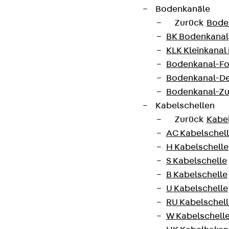
Bodenkanäle
Zurück
Bode
BK Bodenkanal
KLK Kleinkanal 
Bodenkanal-Fo
Bodenkanal-De
Bodenkanal-Z
Kabelschellen
Zurück
Kabe
AC Kabelschel
H Kabelschelle
S Kabelschelle
B Kabelschelle
U Kabelschelle
RU Kabelschel
W Kabelschell