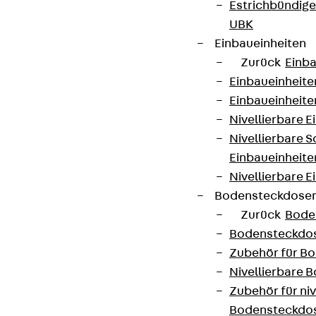
Estrichbündig
UBK
Einbaueinheiten
Zurück
Einba
Einbaueinheite
Einbaueinheite
Nivellierbare 
Nivellierbare 
Einbaueinheite
Nivellierbare E
Bodensteckdose
Zurück
Bode
Bodensteckdo
Zubehör für B
Nivellierbare
Zubehör für niv
Bodensteckdo