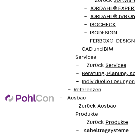
+49 30 68283-04
Zurück
Softwar
JORDAHL® EXPERT
JORDAHL® JVB Onl
ISOCHECK
ISODESIGN
FERBOX®-DESIGN 
CAD und BIM
Newsletter
Services
Wir informieren regelmäßig zu
Zurück
Services
Produktneuheiten, Referenzen und aktuellen
Beratung, Planung, K
Themen.
Individuelle Lösungen
Referenzen
Ausbau
Jetzt anmelden
Zurück
Ausbau
Produkte
Zurück
Produkte
Kabeltragsysteme