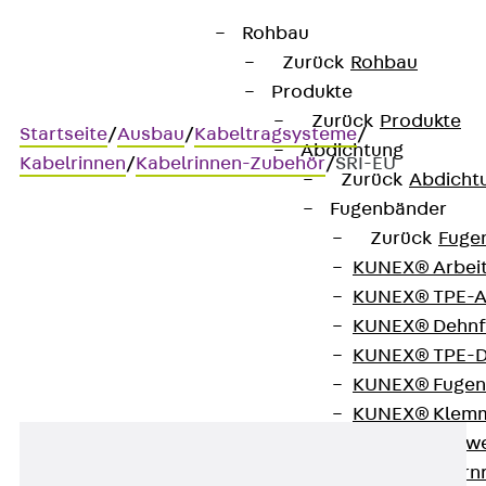
Rohbau
Zurück
Rohbau
Produkte
Zurück
Produkte
Startseite
/
Ausbau
/
Kabeltragsysteme
/
Abdichtung
Kabelrinnen
/
Kabelrinnen-Zubehör
/
SRI-EU
Zurück
Abdicht
Fugenbänder
Zurück
Fuge
SRI-EU
KUNEX® Arbei
KUNEX® TPE-A
Schutzkappe
KUNEX® Dehnf
KUNEX® TPE-D
KUNEX® Fugen
KUNEX® Klem
KUNEX® Schwe
KUNEX® Stern