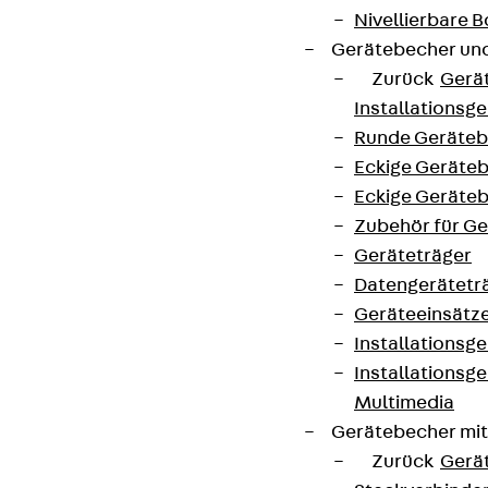
Nivellierbare
Gerätebecher und
Zurück
Gerä
Installationsg
Runde Geräteb
Eckige Geräte
Eckige Geräte
Zubehör für G
Geräteträger
Datengerätetr
Geräteeinsätz
Installationsg
Installationsg
Multimedia
Gerätebecher mi
Zurück
Gerä