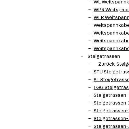
WL Weitspannka
WPR Weitspann
WLR Weitspann
Weitspannkabel
Weitspannkabe
Weitspannkabe
Weitspannkab
Steigetrassen
Zurück
Steig
STU Steigetrass
ST Steigetrasse
LGG Steigetrass
Steigetrassen
Steigetrassen
Steigetrassen
Steigetrassen
Steigetrassen-