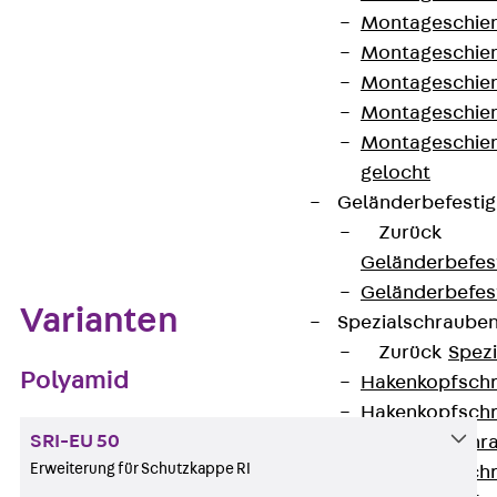
Montageschien
Kontakt aufnehmen
Montageschien
Datenblatt herunterladen
Montageschien
Montageschien
Montageschien
gelocht
Geländerbefesti
Zum Abschnitt navigieren
Zurück
Geländerbefes
Geländerbefes
Varianten
Spezialschraube
Zurück
Spez
Polyamid
Hakenkopfschr
Hakenkopfschr
SRI-EU 50
Sollbruchschr
Erweiterung für Schutzkappe RI
Hakenkopfschr