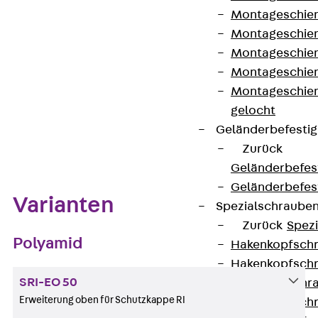
Montageschien
Kontakt aufnehmen
Montageschien
Datenblatt herunterladen
Montageschien
Montageschien
Montageschien
gelocht
Geländerbefesti
Zum Abschnitt navigieren
Zurück
Geländerbefes
Geländerbefes
Varianten
Spezialschraube
Zurück
Spez
Polyamid
Hakenkopfschr
Hakenkopfschr
SRI-EO 50
Sollbruchschr
Erweiterung oben für Schutzkappe RI
Hakenkopfschr