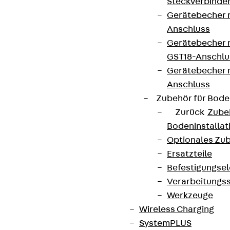
Steckverbinde
Gerätebecher 
Anschluss
Gerätebecher m
GST18-Anschlu
Gerätebecher
Anschluss
Zubehör für Bode
Zurück
Zube
Bodeninstalla
Optionales Zu
Ersatzteile
Befestigungse
Verarbeitungss
Werkzeuge
Wireless Charging
SystemPLUS