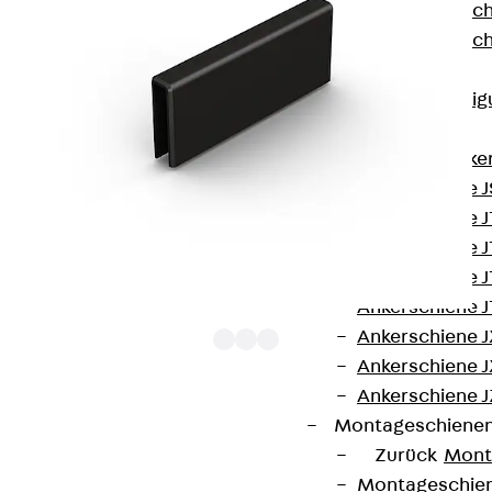
Injektionsschläuc
Injektionsschläuc
Befestigung
Zurück
Befestig
Ankerschienen
Zurück
Anke
Ankerschiene J
Ankerschiene 
Ankerschiene J
Ankerschiene J
Ankerschiene J
Ankerschiene J
Ankerschiene J
Ankerschiene J
Die Schutzkappe SRI-EO dient als obere
Montageschiene
Erweiterung der Schutzkappe SRI 60.
Zurück
Mont
Montageschie