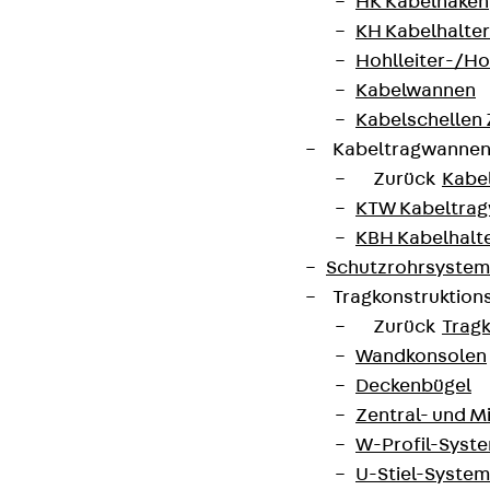
HK Kabelhaken
KH Kabelhalter
Hohlleiter-/H
Kabelwannen
Kabelschellen
Kabeltragwanne
Zurück
Kabe
KTW Kabeltra
KBH Kabelhalt
Schutzrohrsyste
Tragkonstruktio
Zurück
Trag
Wandkonsolen
Deckenbügel
Zentral- und 
W-Profil-Syst
U-Stiel-System