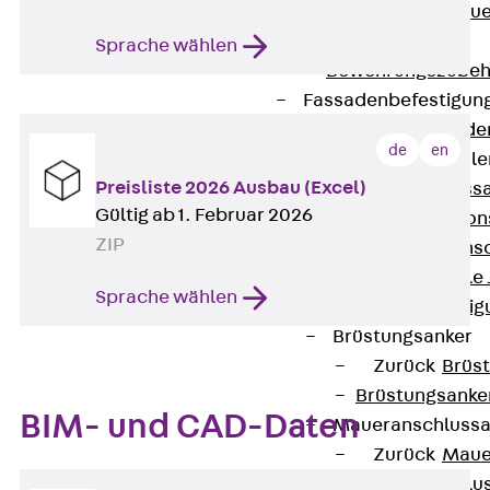
Zurück
Maue
GRIPRIP®
Sprache wählen
Bewehrungszubeh
Fassadenbefestigun
Zurück
Fassade
de
en
Fassadenkonsol
Preisliste 2026 Ausbau (Excel)
Zurück
Fass
Gültig ab 1. Februar 2026
Verblenderkon
ZIP
Einmörtelkons
Winkelkonsole 
Sprache wählen
Fassadenbefestig
Brüstungsanker
Zurück
Brüs
Brüstungsanke
BIM- und CAD-Daten
Maueranschluss
Zurück
Maue
Maueranschlu