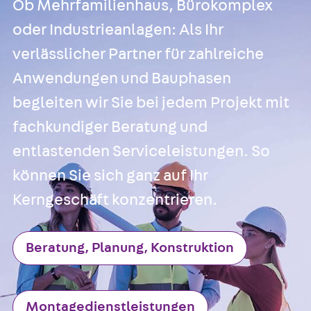
Ob Mehrfamilienhaus, Bürokomplex
RAPIDOBAT®
Schalrohre Zubeh
oder Industrieanlagen: Als Ihr
Abschalelement
verlässlicher Partner für zahlreiche
Zurück
Absc
Anwendungen und Bauphasen
Polystyrolele
Streckmetalle
begleiten wir Sie bei jedem Projekt mit
Streckmetalle
fachkundiger Beratung und
Abschalelemente
entlastenden Serviceleistungen. So
Schalungszubehö
Verbindung
können Sie sich ganz auf Ihr
Zurück
Verbind
Kerngeschäft konzentrieren.
Dorne
Zurück
Dorn
Beratung, Planung, Konstruktion
Doppelschubd
Querkraftdorn
Verbindungslasc
Zurück
Verb
Montagedienstleistungen