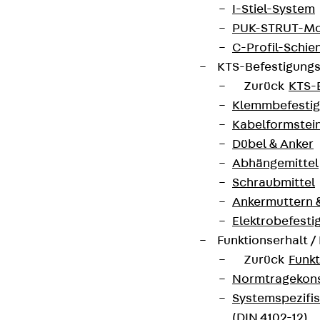
I-Stiel-System
PUK-STRUT-Mo
C-Profil-Schie
KTS-Befestigung
Zurück
KTS-
Klemmbefesti
Kabelformstei
Dübel & Anker
Abhängemittel
Schraubmittel
Ankermuttern 
Elektrobefesti
Funktionserhalt 
Zurück
Funkt
Normtragekonst
Systemspezifis
(DIN 4102-12)