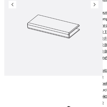
SECUFLEX®
Frischbetonverbu
Rohrdurchführu
Zurück
Rohr
PENTAFLEX® T
PENTAFLEX® Fu
PENTAFLEX® B
PENTAFLEX® B
Rohrdurchführung
Quellbänder
Zurück
Quel
SWELLFLEX®
Quellbänder Zube
Injektionsschläu
Zurück
Injek
PLURAFLEX®