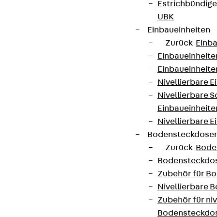
Estrichbündig
UBK
Einbaueinheiten
Zurück
Einba
Einbaueinheite
Einbaueinheite
Nivellierbare 
Nivellierbare 
Einbaueinheite
Nivellierbare E
Bodensteckdose
Zurück
Bode
Bodensteckdo
Zubehör für B
Nivellierbare
Zubehör für niv
Bodensteckdo