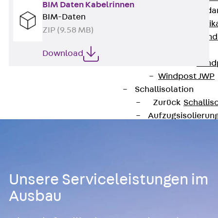
BIM Daten Kabelrinnen
Attika-Verblenda
BIM-Daten
Zurück
Attik
ZIP (9.58 MB)
Attikaverblend
Windposts
Download
Zurück
Wind
Windpost JWP
Schallisolation
Zurück
Schallis
Aufzugsisolierun
Zurück
Aufzu
Aufzugsisolier
Trittschalldämme
Schalung
Unsere Serviceleistungen im
Zurück
Schalun
Ausbau
Schalrohre
Zurück
Scha