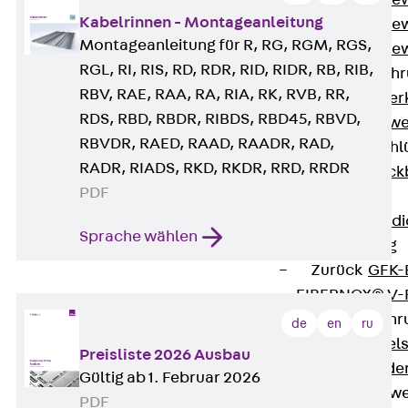
Durchstanzbe
Kabelrinnen - Montageanleitung
Durchstanzbew
Montageanleitung für R, RG, RGM, RGS,
Durchstanzbe
RGL, RI, RIS, RD, RDR, RID, RIDR, RB, RIB,
Querkraftbeweh
RBV, RAE, RAA, RA, RIA, RK, RVB, RR,
Zurück
Quer
RDS, RBD, RBDR, RIBDS, RBD45, RBVD,
Querkraftbewe
RBVDR, RAED, RAAD, RAADR, RAD,
Rückbiegeanschl
RADR, RIADS, RKD, RKDR, RRD, RRDR
Zurück
Rück
PDF
FERBOX®
Anschlussabdi
Sprache wählen
GFK-Bewehrung
Zurück
GFK-
FIBERNOX® V
Edelstahlbewehr
de
en
ru
Zurück
Edel
Preisliste 2026 Ausbau
Nichtrostender
Gültig ab 1. Februar 2026
Mauerwerksbew
PDF