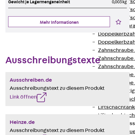
Hammerkopfsc
Gewicht je Lagermengeneinheit
0,003 kg
Hammerkopfsc
Hammerkopfsc
Mehr Informationen
Sollbruchschr
Doppelkerbzah
Doppelkerbzah
Zahnschraube 
Ausschreibungstexte
Zahnschraube 
Zahnschraube 
Zahnschraube
Ausschreiben.de
Zahnschraube 
Ausschreibungstext zu diesem Produkt
Anschlagbefesti
Link öffnen
Zurück
Ansc
Liftschachtank
Liftschachtsch
Heinze.de
Maueranschlusss
Ausschreibungstext zu diesem Produkt
Zurück
Maue