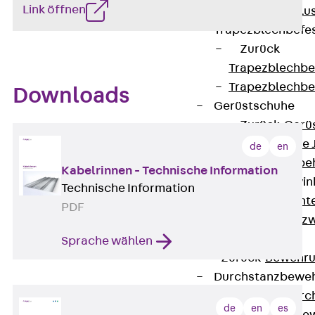
Link öffnen
Maueranschlus
Trapezblechbefe
Zurück
Trapezblechbe
Trapezblechbe
Downloads
Gerüstschuhe
Zurück
Gerü
Gerüstschuhe 
de
en
Befestigungszube
Kabelrinnen - Technische Information
Kantenschutzwin
Technische Information
Zurück
Kant
PDF
Kantenschutzw
Bewehrung
Sprache wählen
Zurück
Bewehr
Durchstanzbewe
Zurück
Durc
de
en
es