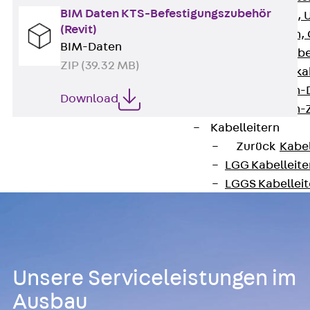
BIM Daten KTS-Befestigungszubehör
G Gitterbahn, 
(Revit)
GI Gitterbahn,
BIM-Daten
GTD Gitterkabe
ZIP (39.32 MB)
GTDW Gitterkab
Gitterbahnen-
Download
Gitterbahnen-
Kabelleitern
Zurück
Kabel
LGG Kabelleiter
LGGS Kabelleite
Kabelleitern-F
Kabelleitern-D
Kabelleitern-
Weitspannkabel
Unsere Serviceleistungen im
Zurück
Weit
WPL Weitspann
Ausbau