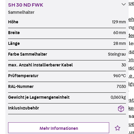
Zurück
Maue
SH 30 ND FWK
GRIPRIP®
Sammelhalter
Bewehrungszubeh
Höhe
129 mm
Fassadenbefestigun
Breite
60 mm
Zurück
Fassade
Fassadenkonsol
Länge
28 mm
Zurück
Fass
Farbe Sammelhalter
Steingrau
Verblenderkon
max. Anzahl installierbarer Kabel
30
Einmörtelkons
Winkelkonsole 
Prüftemperatur
960 °C
Fassadenbefestig
RAL-Nummer
7030
Brüstungsanker
Gewicht je Lagermengeneinheit
0,060 kg
Zurück
Brüs
Brüstungsanke
Inklusivzubehör
Maueranschluss
Zurück
Maue
Mehr Informationen
Maueranschlu