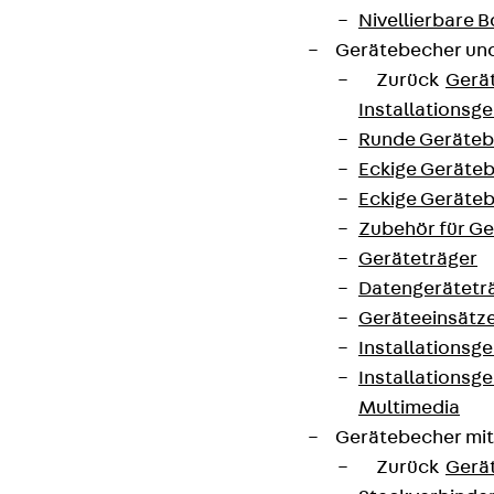
Nivellierbare
Gerätebecher und
Zurück
Gerä
Installationsg
Runde Geräteb
Eckige Geräte
Eckige Geräte
Zubehör für G
Geräteträger
Datengerätetr
Geräteeinsätz
Installationsg
Installationsg
Multimedia
Gerätebecher mi
Zurück
Gerä