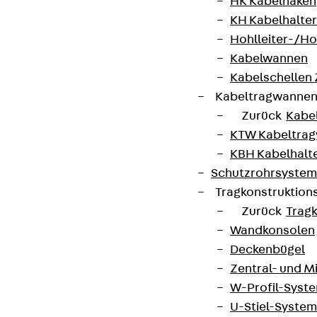
HK Kabelhaken
KH Kabelhalter
+49 30 68283-04
Hohlleiter-/H
Kabelwannen
Kabelschellen
Kabeltragwanne
Zurück
Kabe
KTW Kabeltra
Newsletter
KBH Kabelhalt
Schutzrohrsyste
Wir informieren regelmäßig zu
Tragkonstruktio
Produktneuheiten, Referenzen und aktuellen
Zurück
Trag
Themen.
Wandkonsolen
Deckenbügel
Jetzt anmelden
Zentral- und 
W-Profil-Syst
U-Stiel-System