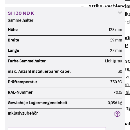
Attika-Verblenda
SH 30 ND K
Zurück
Attik
Sammelhalter
Attikaverblend
Windposts
Höhe
128 mm
Zurück
Wind
Breite
59 mm
Windpost JWP
Länge
27 mm
Schallisolation
Zurück
Schallis
Farbe Sammelhalter
Lichtgrau
Aufzugsisolierun
max. Anzahl installierbarer Kabel
30
Zurück
Aufzu
Prüftemperatur
750 °C
Aufzugsisolier
Trittschalldämme
RAL-Nummer
7035
Schalung
Gewicht je Lagermengeneinheit
0,056 kg
Zurück
Schalun
Inklusivzubehör
Schalrohre
Zurück
Scha