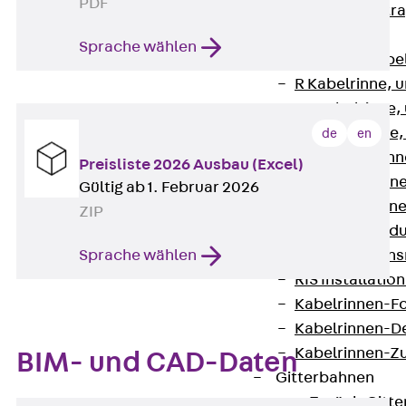
PDF
Zurück
Kabeltr
Kabelrinnen
Sprache wählen
Zurück
Kabe
R Kabelrinne, 
RS Kabelrinne,
RG Kabelrinne,
de
en
RGM Kabelrinne
Preisliste 2026 Ausbau (Excel)
RGS Kabelrinne
Gültig ab 1. Februar 2026
RGL Kabelrinne
ZIP
löschwasserdu
Sprache wählen
RI Installation
RIS Installatio
Kabelrinnen-Fo
Kabelrinnen-D
Kabelrinnen-Z
BIM- und CAD-Daten
Gitterbahnen
Zurück
Gitt