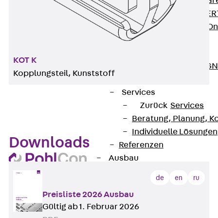
Zurück
Softwar
JORDAHL® EXPERT
JORDAHL® JVB Onl
ISOCHECK
ISODESIGN
KOT K
FERBOX®-DESIGN 
Kopplungsteil, Kunststoff
CAD und BIM
Services
Zurück
Services
Beratung, Planung, K
Individuelle Lösungen
Downloads
Referenzen
Ausbau
Zurück
Ausbau
de
en
ru
Produkte
Preisliste 2026 Ausbau
Zurück
Produkte
Gültig ab 1. Februar 2026
Kabeltragsysteme