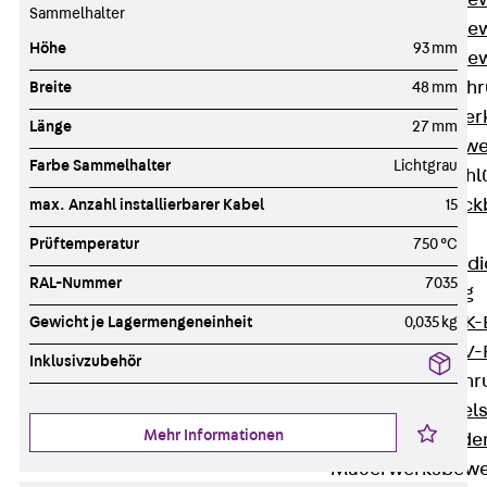
Durchstanzbe
Sammelhalter
Durchstanzbew
Höhe
93 mm
Durchstanzbe
Querkraftbeweh
Breite
48 mm
Zurück
Quer
Länge
27 mm
Querkraftbewe
Farbe Sammelhalter
Lichtgrau
Rückbiegeanschl
Zurück
Rück
max. Anzahl installierbarer Kabel
15
FERBOX®
Prüftemperatur
750 °C
Anschlussabdi
RAL-Nummer
7035
GFK-Bewehrung
Zurück
GFK-
Gewicht je Lagermengeneinheit
0,035 kg
FIBERNOX® V
Inklusivzubehör
Edelstahlbewehr
Zurück
Edel
Mehr Informationen
Nichtrostender
Mauerwerksbew