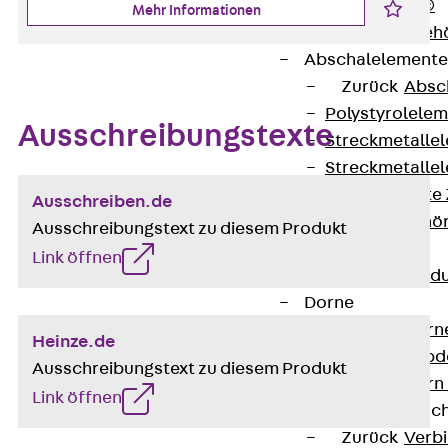
RAPIDOBAT®
Mehr Informationen
Schalrohre Zubeh
Abschalelement
Zurück
Absc
Polystyrolele
Ausschreibungstexte
Streckmetalle
Streckmetalle
Abschalelemente
Ausschreiben.de
Schalungszubehö
Ausschreibungstext zu diesem Produkt
Verbindung
Link öffnen
Zurück
Verbind
Dorne
Zurück
Dorn
Heinze.de
Doppelschubd
Ausschreibungstext zu diesem Produkt
Querkraftdorn
Link öffnen
Verbindungslasc
Zurück
Verb