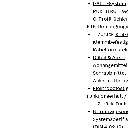
I-Stiel-System
Connect
PUK-STRUT-Mo
C-Profil-Schie
KTS-Befestigung
Zurück
KTS-
Klemmbefesti
Kabelformstei
Dübel & Anker
Abhängemittel
Schraubmittel
Ankermuttern 
Elektrobefesti
Funktionserhalt 
Partner von Anfang bis Zukunft.
Zurück
Funkt
Normtragekonst
Systemspezifis
(DIN 4102-12)