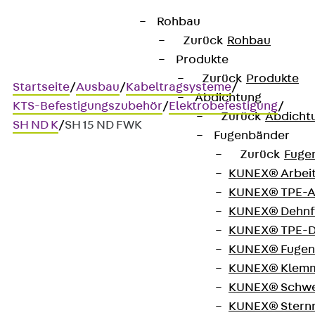
Rohbau
Zurück
Rohbau
Produkte
Zurück
Produkte
Startseite
/
Ausbau
/
Kabeltragsysteme
/
Abdichtung
KTS-Befestigungszubehör
/
Elektrobefestigung
/
Zurück
Abdicht
SH ND K
/
SH 15 ND FWK
Fugenbänder
Zurück
Fuge
KUNEX® Arbei
Art.-Nr. SH 15 ND FWK
KUNEX® TPE-A
Sammelhalter
KUNEX® Dehnf
KUNEX® TPE-D
Sammelhalter, Kunststoff,
KUNEX® Fugen
KUNEX® Klem
mit Nageldübel
KUNEX® Schwe
KUNEX® Stern