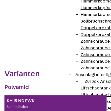
Hammerkopfsc
Hammerkopfsc
Auf die Merkliste
Hammerkopfsc
Datenblatt herunterladen
Sollbruchschr
Doppelkerbzah
Doppelkerbzah
Zahnschraube 
Zahnschraube 
Zum Abschnitt navigieren
Zahnschraube 
Zahnschraube
Zahnschraube 
Varianten
Anschlagbefesti
Zurück
Ansc
Polyamid
Liftschachtank
Liftschachtsch
SH 15 ND FWK
Maueranschlusss
Sammelhalter
Zurück
Maue