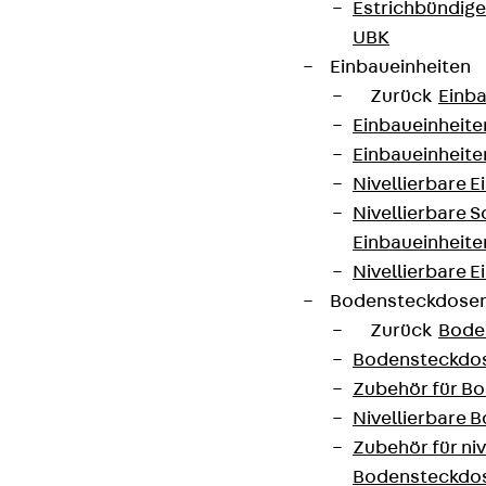
Estrichbündig
UBK
Einbaueinheiten
Zurück
Einba
Einbaueinheite
Einbaueinheite
Nivellierbare 
Nivellierbare 
Einbaueinheite
Nivellierbare E
Bodensteckdose
Zurück
Bode
Bodensteckdo
Zubehör für B
Nivellierbare
Zubehör für niv
Bodensteckdo