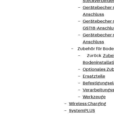
Steckverbinde
Gerätebecher 
Anschluss
Gerätebecher m
GST18-Anschlu
Gerätebecher
Anschluss
Zubehör für Bode
Zurück
Zube
Bodeninstalla
Optionales Zu
Ersatzteile
Befestigungse
Verarbeitungss
Werkzeuge
Wireless Charging
SystemPLUS